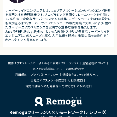
・サービスの継続的な機能拡
■募集背景
募集
プロジェクト拡大に伴う増員募集
サーバーサイドエンジニアとは、ウェブアプリケーションのバックエンド開発
■担当工程
を専門とする専門職業です。プログラミング言語やフレームワークを使用し
・要件定義
て、高性能で安全なサーバーシステムを構築し、データベースやAPIの設計に
・基本設計
も取り組みます。サーバーサイドエンジニアの専門知識とスキルにより、優れ
・詳細設計
たユーザーエクスペリエンスを実現する重要な役割を果たします。
・実装
JavaやPHP、Ruby、Pythonといった経験・スキルが豊富なサーバーサイド
・テスト
エンジニアは、求人ニーズも高く、人月単価や時給も希望に添った条件を引
・リリース対応
き出しやすいと言えるでしょう。
■その他補足
・複数ベンダーによる混成チ
・全体約100名規模の大型プ
案件リクエストレシピ
よくあるご質問（フリーランス）
運営会社について
法人のお客様はこちら
お問い合わせ
利用規約
プライバシーポリシー
情報セキュリティ対策ルール
当社のハラスメント対応方針と相談窓口
育児介護等への配慮義務への対応方針と相談窓口
Remoguフリーランス×リモートワーク（テレワーク）