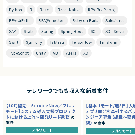
Python
R
React
React Native
RPA(Biz Robo)
RPA(UiPath)
RPA(WinActor)
Ruby on Rails
Salesforce
SAP
Scala
Spring
Spring Boot
SQL
SQL Server
Swift
Symfony
Tableau
Tensorflow
Terraform
TypeScript
Unity
VB
Vue.js
XD
テレワークでも高収入な新着案件
【10月開始／ServiceNow／フルリ
【基本リモート/週5日】
モート】システム導入支援プロジェク
アプリ開発を牽引するバ
トにおける上流～開発リード業務
ンジニア募集（提案～要
の
案件
装）
の案件
フルリモート
フルリモート