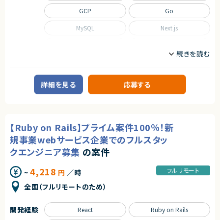
GCP
Go
MySQL
Next.js
Nuxt.js
React
Scala
TypeScript
職種
詳細を見る
応募する
CTO/VPoE/テックリード
インフラエンジニア/SRE
フロントエンドエンジニア
サーバーサイドエンジニア
業務内容
【Ruby on Rails】プライム案件100％！新
■事業概要
規事業webサービス企業でのフルスタッ
事業部を横断した開発の支援を行う部署です。
事業立ち上げの支援や事業ブーストするための横断支援を行います。
クエンジニア募集
の案件
一つのサービスだけじゃなく、様々なサービスと関わり事業をブーストするた
めに動きます。
4,218
迅速なキャッチアップを求められますが横断的に事業に関わることで様々な
フルリモート
~
円
／時
開発環境に携わることができます。
今回は開発支援のプロジェクトの増加に基づき、開発業務から開発支援を
全国（フルリモートのため）
行っていただくフルスタックエンジニアを募集します！
■募集背景
開発経験
React
Ruby on Rails
テックリード室は支援を求めている各事業や全社横断的なプロジェクトにた