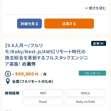
株式会社LASSIC
業務内容
エージェントから
■概要
★フルリモート（初日出社はございます）
Salesforce開発の部署へのアサインを想定しています。
★Salesforce環境でのスキルを活かせる案件です。
次年度に向けてSalesforceのPM/プリセールスができる方を探しておりま
詳細を見る
応募する
す。
■業務内容
・プロジェクト開始前のプリセールス対応
・既存案件のPM業務
副業OK
【0.6人月～/フルリ
求めるスキル
モ/Ruby/Next.js/AWS】リモート時代の
【必須スキル】
株主総会を革新するフルスタックエンジニ
・Salesforceを用いた開発経験
ア募集！
の案件
・PM経験もしくはプリセールス、ITコンサルティング経験
契約形態
900,000
フルリモート
~
円
／月
業務委託(準委任契約)
全国（フルリモートのため）
契約元
開発経験
株式会社LASSIC
AWS
Next.js
エージェントから
React
Ruby on Rails
★フルリモート（完全リモート テレワーク・在宅勤務可）