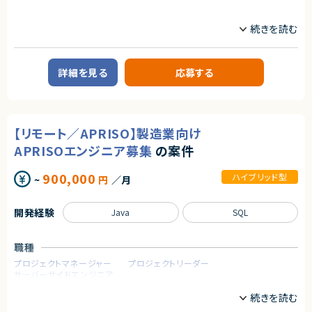
・AWSの環境下でのご経験のある方
業務内容
・自走力のある方（タスクを自身で進めていける方）
【案件概要】
【あると望ましいスキル・経験】
飲食系Webサービスを運営する企業にて、技術負債返済を目的としたAPIリ
・Ruby on Rails／Laravel／Next.jsでの開発のご経験のある方
プレイスプロジェクトをリードするサーバーサイドエンジニア募集案件です。
・システムの立ち上げやリプレイスに携わったご経験のある方
PHP5.6で構築された既存Webアプリケーション（CakePHP2 / FuelPHP1.
詳細を見る
応募する
・リモート環境化下で働いたご経験のある方
8）を、モダンPHP（8系）× Laravel（11系）によるAPIアーキテクチャへ段階
的に刷新します。
【こんな方をお待ちしています！】
単なる移行作業に留まらず、DDD・クリーンアーキテクチャを軸とした設計思
・裁量権を持って0→1や1→10の開発をしたい方。
想の浸透とチームの技術力向上を担っていただくポジションです。
・新しい技術も積極的に取り入れるマインドを持っている方。
【リモート／APRISO】製造業向け
・少数規模のチームでリーダーシップを持って、開発をしたい方。
【業務内容】
・既存Webアプリケーションの仕様解析およびAPIへのリプレイス推進
APRISOエンジニア募集
の案件
契約形態
・レガシーコード（PHP5.6 / CakePHP2 / FuelPHP1.8）の理解・整理
・DDD（ドメイン駆動設計）に基づく
業務委託(準委任契約)
900,000
ハイブリッド型
~
円
／月
境界づけられたコンテキストの設計
ドメインモデルの構築・実装
契約元
・クリーンアーキテクチャを前提とした設計・実装のリード
開発経験
Java
SQL
・技術的意思決定および品質・納期バランスを考慮した開発推進
株式会社LASSIC
・チームメンバーへの技術的支援・設計思想の共有
・プロジェクトマネジメントの補佐業務
エージェントから
職種
★フルリモート＆フレックスで働きさすさばっちり！
求めるスキル
プロジェクトマネージャー
プロジェクトリーダー
★業界シェアNo.1！大手HDのグループ会社の安定感がありながら、自社ベ
サーバーサイドエンジニア
【必須】
ンチャーのように事業成長を間近に感じれる環境です。
アーキテクチャ・設計・リード
★少数精鋭のため、裁量が大きく自分の考えがプロダクトに反映されやすい
・ドメイン駆動設計（DDD）の実践・推進経験
業務内容
のも魅力です。
境界づけられたコンテキストの設計ができる
★正社員としてのキャリア転換も積極的にされている企業様です。