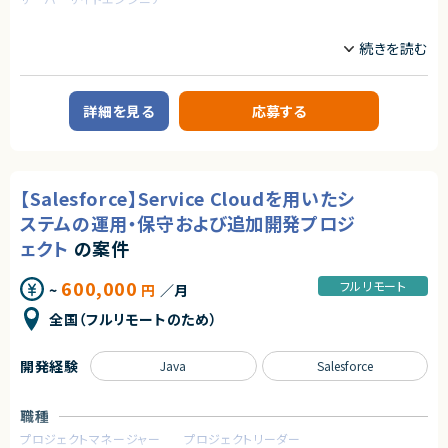
業務委託で参画後、正社員としての採用についても前向きな企業様です。
業務内容
求めるスキル
■企業概要
【必須スキル】
ノーコード・ローコード開発に特化した受託企業です。
・Webアプリケーションの設計・開発経験
・フロントエンド（React, Vue, Angularなど）
■案件概要
・バックエンド（Node.js, Python, Javaなど）
詳細を見る
応募する
大手デベロッパーのビルに所属する従業員向けのアプリや、ECサイトのサブ
・クラウド環境の利用経験
スクリプションの開発
・AWS / Azure / GCP いずれか
・ Gitを用いたチーム開発経験
■業務詳細
・Flutterflowの画面作成および、cloud functionの実装など開発業務
【歓迎スキル】
【Salesforce】Service Cloudを用いたシ
・ノーコードツールが提供する機能では足りない部分を、バックエンドで補完
・機械学習、生成AIの実装経験
・AIなどを活用し、業務の効率化のご提案等
ステムの運用・保守および追加開発プロジ
契約形態
ェクト
の案件
■募集背景
業務委託(準委任契約)
・受注PJ増加に伴い、Flutterflowエンジニアの新規募集です。
600,000
フルリモート
~
円
／月
契約元
求めるスキル
全国（フルリモートのため）
株式会社LASSIC
【必須スキル】
・Flutterflowを使用した開発経験
エージェントから
・フロントエンド、バックエンドの開発経験
開発経験
Java
Salesforce
・チームで開発した経験
・フルスタックなAIスキルの経験が積める
・フラットな組織で裁量を持って、挑戦できる環境
【歓迎スキル】
・顧客と直接向き合い、プロダクトの価値を最大化できる
職種
・ノーコード/ローコードを使用環境としたプロジェクトマネジメント経験
・基本設計以降のご経験
プロジェクトマネージャー
プロジェクトリーダー