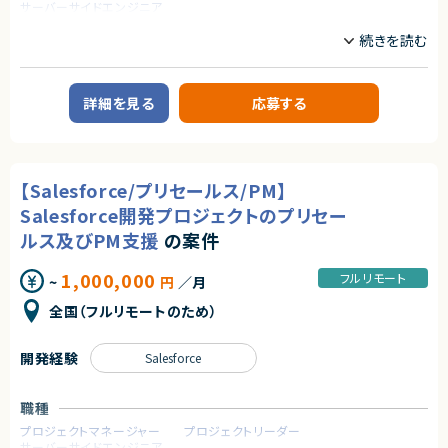
・Dartを使用した開発経験
サーバーサイドエンジニア
契約形態
業務内容
業務委託(準委任契約)
■案件概要
Salesforce開発の部署へのアサインを想定しています。
契約元
Service Cloudを用いたシステムの運用・保守および追加開発プロジェクト
詳細を見る
応募する
です。
株式会社LASSIC
■業務内容
エージェントから
以下いずれかの業務を担当いただきます。
★地方フルリモート可能案件です！働き方もご事情を考慮して相談可能です。
①リーダー
【Salesforce/プリセールス/PM】
★ノーコードツールを用いた開発経験が活かせます！
②開発および 問い合わせ対応
★Flutterflowに精通したメンバーが多数在籍しており、日々の業務を通じ
③オペレーター レポートやマニュアル作成
Salesforce開発プロジェクトのプリセー
て高度な知見を吸収できる環境です。
④ServiceCloud＋Apex Visualuforce
ルス及びPM支援
の案件
★ノーコードツールを使用したPJの受託企業のため、複数のPJをご経験して
いただくことが可能です！
求めるスキル
1,000,000
フルリモート
~
円
／月
【必須スキル】（いずれか）
・Salesforce 認定アドミニストレーター資格（または同等の実務知識）
全国（フルリモートのため）
・Apex / Visualforce を用いた開発実務経験（②の開発枠を希望される場
合）
・システム運用におけるマニュアル作成や、ユーザーサポートの経験
開発経験
Salesforce
契約形態
業務委託(準委任契約)
職種
プロジェクトマネージャー
プロジェクトリーダー
契約元
サーバーサイドエンジニア