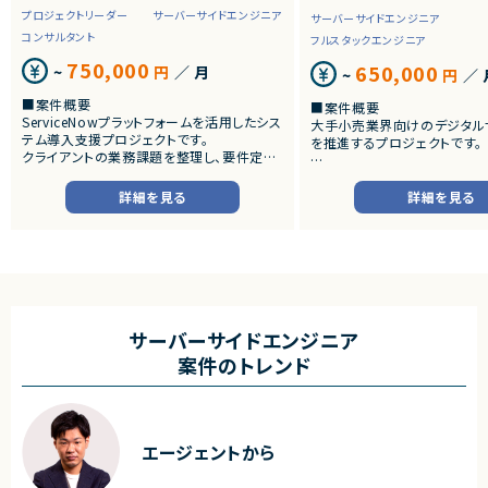
プロジェクトリーダー
サーバーサイドエンジニア
サーバーサイドエンジニア
コンサルタント
フルスタックエンジニア
750,000
650,000
~
円
／ 月
~
円
／ 
■案件概要
■案件概要
ServiceNowプラットフォームを活用したシス
大手小売業界向けのデジタル
テム導入支援プロジェクトです。
を推進するプロジェクトです。
クライアントの業務課題を整理し、要件定義
から設計・開発・テストまで一貫して担当いた
■プロダクトやサービスの概
だきます。
・店舗向けスマホアプリおよび
詳細を見る
詳細を見る
システムの継続的なエンハン
■業務内容
す。
・顧客との要件ヒアリングおよび要件定義
・既にサービス稼働中であり、
・ServiceNowを用いた業務システムの設
年単位で新機能追加や改善を
計、開発、テスト
ースしています。
・JavaScriptによるカスタマイズ開発
・ワークフロー設計および各種機能実装
■業務内容
・詳細設計書、テスト仕様書等のドキュメント
・要件整理および要件定義支
サーバーサイドエンジニア
作成
・バックエンドシステムの設計
案件のトレンド
・成果物レビューおよび品質管理
・コードレビューの実施
・開発メンバーへの技術支援、進捗管理
・リリース対応および品質向
・技術課題に対する検討、提案
■体制
・ステークホルダーとの調整お
・少人数体制でのプロジェクト推進
ケーション
エージェントから
・クライアントおよび開発メンバーとのコミュ
ニケーションあり
■募集背景