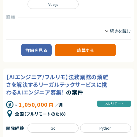
いして技術支援を行う組織です。
Vue.js
単に技術に精通しているだけではなく、事業を成長させ続けるために技術
を最大限に活用するといった技術投資の目線と、開発組織を牽引していくこ
職種
とができるリーダーシップを持った、CTOやテックリード等の経験を持った仲
間を強く求めています。
フロントエンドエンジニア
サーバーサイドエンジニア
■業務内容
業務内容
あらゆる事業部や横断的な企画を推進する部門と連携しています。
【企業概要】
新規開発の立ち上げや横断的にプロジェクトを見ることができるので、様々
Webシステムやアプリの開発を中心に、技術コンサルや新規サービス開発ま
なプロジェクトに関わることができます。
詳細を見る
応募する
で手がける、少数精鋭のエンジニア集団です。
・CTOやVPoEと連携して開発組織および様々なプロダクトの課題解決
お客様の新規事業立ち上げから運用までを担うサービスを展開している企
・全社横断のプロジェクトや新規事業の立ち上げを事業計画フェーズから支
業様で、事業拡大に伴い新たなメンバーを募集します。
援
・アーキテクチャレビューや技術的課題の解決といった事業部支援
【業務概要】
・生産性向上とリスク軽減のためのモダン化をインフラ、アプリケーションの
【AIエンジニア/フルリモ】法務業務の煩雑
お客様は教育業界、webサービス業界、福祉業界などですべてお客様との直
両面から推進
接取引になります。
・開発組織の課題解決、エンジニアの育成、採用支援
さを解決するリーガルテックサービスに携
お客様と打合せをしながら、要件定義から保守運用までの工程をすべてエ
ンジニアが行います。
わるAIエンジニア募集！
の案件
ビジネス側とのやり取りも発生します。
■ポジションの魅力
1案件、約10名のチームで構成されています。
特定のプロダクトを持たない組織だからこそ俯瞰的に課題を見極め、全体
1,050,000
フルリモート
~
円
／月
例）・プレスリリース配信
最適となる解決策を打っていくことが求められます。
・電子書籍にかかわるサービス
テックリード室として全社を俯瞰して施策を考えるだけでなく、主担当となる
全国（フルリモートのため）
・学習支援システム
事業においては事業部の開発チームと共に事業に深くコミットしていただく
・社内システム構築
ので、俯瞰と詳細、複数の視点を持って大きな課題に取り組む力を身につけ
られる環境です。
開発経験
Go
Python
【メンバー構成】
エンジニア10名（半数以上が業務委託で活躍中！）
○開発統括本部テックリード室