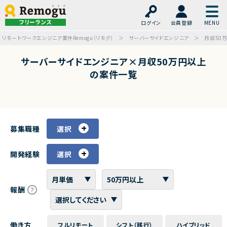
フリーランス
ログイン
会員登録
リモートワークエンジニア案件Remogu（リモグ）
サーバーサイドエンジニア
月収50
サーバーサイドエンジニア×月収50万円以上
の案件一覧
募集職種
選択
開発経験
選択
報酬
働き方
フルリモート
シフト（移行）
ハイブリッド