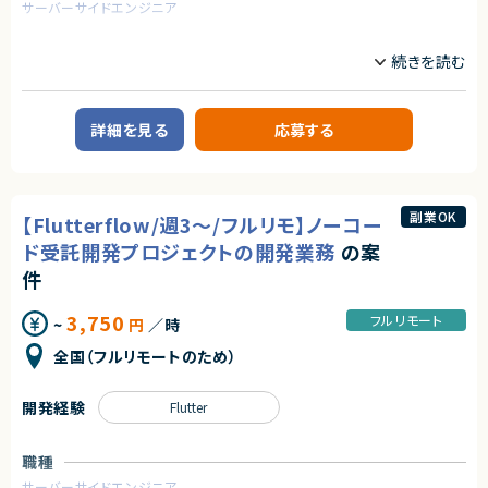
・フロントエンドのテストを書いたことがある
サーバーサイドエンジニア
・Snowflakeなどクラウドデータプラットフォームを用いた分析開発経験
・コストを意識しながらコードを書くことができる
業務内容
契約形態
【企業概要】
契約形態
業務委託(準委任契約)
教育を軸に人材領域で企業のDXを支援しており、
業務委託(準委任契約)
これまで15万人以上の受講生から約1,000社の企業の DX 推進をサポート
契約元
してきた企業様です。
詳細を見る
応募する
契約元
企業のDX推進を実現するために、人材の要件定義から育成ロードマップの
株式会社LASSIC
策定、アセスメント・スキル可視化など様々なサービスからその他、AI モデル
株式会社LASSIC
の受託開発やコンサルティング、AI・データサイエンスに特化した社会人向け
エージェントから
スクールも運営しています。
エージェントから
★少人数精鋭チーム
これまでに受講⽣ 15万名以上、クライアント 1000 社以上に研修を提供し
副業OK
【Flutterflow/週3～/フルリモ】ノーコー
裁量をもってやりがいを感じながら開発を進めていきたい方におすすめで
てきた実績がございます。
★フルリモート※日本にお住いの方のみの募集になります
す！
★大手グループ会社の案件です！
ド受託開発プロジェクトの開発業務
の案
【業務概要】
★中長期で参画いただける案件です！
件
★社会的意義が高い！
AI受託開発の事業部にて、開発をお願いします。
★弊社から20名以上参画中の企業様になります！※事業部は異なります
法務DX・リーガルテック市場は急成長中で、社会的インパクトが大きいPJで
受託開発の為、アサインするプロジェクトによって異なります。
★横新規開発の立ち上げや横断的にプロジェクトを見ることができます。
す。
＜参考案件＞
3,750
フルリモート
~
円
／時
・投稿・共有の場を提供するWebシステム。
★キャリア価値が高い！
・UI/UXを強化するため、過去の成功例・失敗例を自然言語で検索・対話でき
全国（フルリモートのため）
AI×リーガルテックという希少な領域で専門性を磨けるうえ、
る仕組みを導入（LLM活用）。
大規模言語モデルの実運用経験は、今後の市場価値が非常に高いので市場
・「要件定義のみ受注」ではなく、次のステップとしてプロトタイプ開発を提案
価値を高めることができるPJ。
中。
開発経験
Flutter
・人員が確保できれば、11月から開始可能。
・LLMと接続できるWebアプリケーションを前提。
職種
【補足】
サーバーサイドエンジニア