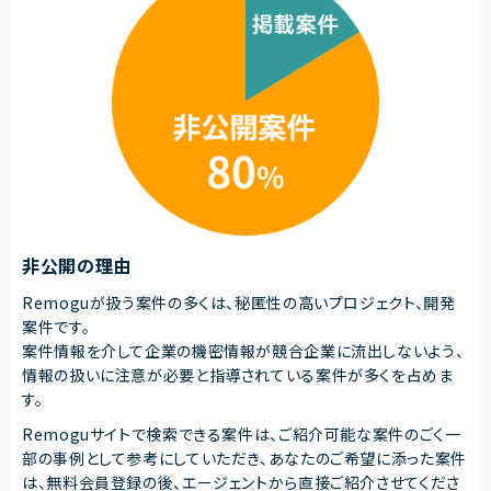
★ DDD・クリーンアーキテクチャを実践できる環境です
・グローバル案件への参画経験
★ APIリプレイスの中核として長期参画可能です
・AWS／Azureなどクラウド環境の知見
・BIツールを用いたデータ分析・可視化の経験
契約形態
業務委託(準委任契約)
契約元
株式会社LASSIC
エージェントから
★ 要件定義から設計・導入まで一貫して関われ、MES領域の専門性をさら
に高められます
非公開の理由
★ 基幹システム連携やデータ連携の経験を積みたい方に最適です
Remoguが扱う案件の多くは、秘匿性の高いプロジェクト、開発
案件です。
案件情報を介して企業の機密情報が競合企業に流出しないよう、
情報の扱いに注意が必要と指導されている案件が多くを占めま
す。
Remoguサイトで検索できる案件は、ご紹介可能な案件のごく一
部の事例として参考にしていただき、
あなたのご希望に添った案件
は、無料会員登録の後、エージェントから直接ご紹介させてくださ