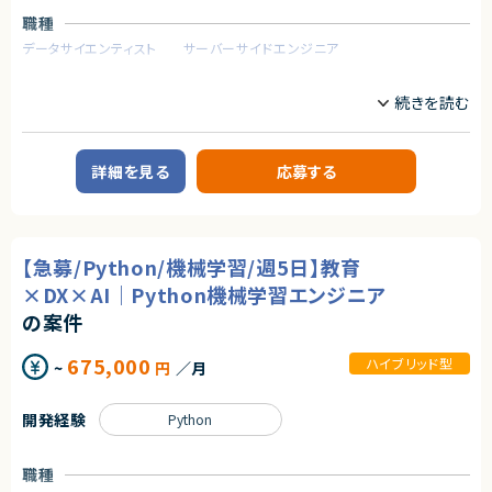
- 19名
職種
求めるスキル
アダルトコンテンツ有り
データサイエンティスト
サーバーサイドエンジニア
【必須要件】
※あらかじめご理解の上、ご応募をお願いいたします
・Ruby on Rails実務経験
業務内容
・React/Vue.js実務経験
求めるスキル
・Github利用でのプルリクエストベースの開発経験
【企業概要】
・自走力のある方
【必須スキル】
テクノロジーを活用し、法務業務の効率化・自動化を推進するリーガルテッ
・大規模システムにおける技術選定などの意志決定に関わった経験
ク企業。
【歓迎要件】
・コンテナ、CI/CD、マイクロサービス等のモダンな技術の経験
詳細を見る
応募する
・jQuery以外のjsフレームワーク利用経験
・インフラからバックエンド、フロントエンドまでの広い実装経験
【業務内容】
・Java, Scala, Go などのコンパイラ型言語の開発経験
■下記の言語を複数経験のある方
生成AIや大規模言語モデルの応用に関する開発及び運用
・Next.js
・既存サービスにおけるユーザー履歴データを用いた基礎集計や応用分析
・Go
契約形態
・生成AIや大規模言語モデルを利用したリーガルテックプロダクトの新規機
・Github Actions
能の開発及び評価
業務委託(準委任契約)
【急募/Python/機械学習/週5日】教育
・Terraform
・生成AIや大規模言語モデル以外の数理最適化手法を用いたリーガルテック
・MySQL
プロダクトの新規機能に関する企画提案
×DX×AI｜Python機械学習エンジニア
契約元
・Redis
・既存プロダクトAIの保守運用および改善
の案件
・GCP, AWS
株式会社LASSIC
求めるスキル
【歓迎条件】
エージェントから
675,000
ハイブリッド型
~
円
／月
【必須スキル】
・大規模サービスの開発に携わったことがある
・AIを活用してWebアプリケーションを開発した経験
★フルリモート稼働可能！
・CTO、テックリードとして開発組織をリードしてきた経験
・自然言語処理を使用したモデル開発などの業務経験
★複数案件があるため、フルスタックエンジニアとしてのご経験の幅を広げ
・Next.jsの実務経験
開発経験
Python
・FastAPI の使用した開発経験
ることができる環境です。
・Goの実務経験
・Rust、C#、Java、Goなどの静的型付け言語の経験
★プロフェッショナルな方たちとお客様の事業成長を０→１でご支援できる
・Github Actions、CircleCIの実務経験
・Gitを用いたチーム開発経験
やりがいのあるポジションです。
・MySQL（Spannerも含む）の実務経験
職種
・GCP, AWSの実務経験
【歓迎スキル】