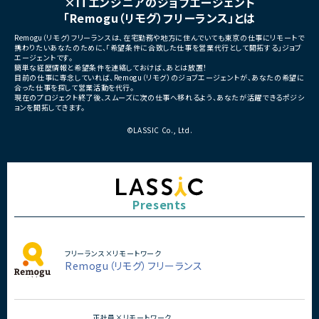
×ITエンジニアのジョブエージェント
「Remogu（リモグ）フリーランス」とは
Remogu（リモグ）フリーランスは、在宅勤務や地方に住んでいても東京の仕事にリモートで
携わりたいあなたのために、「希望条件に合致した仕事を営業代行として開拓する」ジョブ
エージェントです。
簡単な経歴情報と希望条件を連絡しておけば、あとは放置！
目前の仕事に専念していれば、Remogu（リモグ）のジョブエージェントが、あなたの希望に
合った仕事を探して営業活動を代行。
現在のプロジェクト終了後、スムーズに次の仕事へ移れるよう、あなたが活躍できるポジシ
ョンを開拓してきます。
©LASSIC Co., Ltd.
Presents
フリーランス×リモートワーク
Remogu（リモグ）フリーランス
正社員×リモートワーク