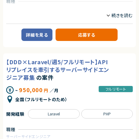
★プリセールスのフェーズからプロジェクトに関わることのできる貴重な案
職種
件です。
インフラエンジニア/SRE
フロントエンドエンジニア
サーバーサイドエンジニア
業務内容
自社サービスとして展開するバーチャル株主総会システムの開発を、技術面
詳細を見る
応募する
でともにリードしていただけるフルスタックエンジニアを募集します。
サービスを利用されるお客様は業界はさまざまですが大手エンタープライズ
企業様です。
少数精鋭チームで開発を行っているため、裁量が大きいのが特徴です。
【DDD×Laravel/週5/フルリモート】API
【業務内容詳細】
・エンハンスや新規機能開発（Ruby on RailsとNext.jsを使用してフルスタ
リプレイスを牽引するサーバーサイドエン
ックに開発）
・インフラ環境の構築（AWS）
ジニア募集
の案件
・冗長化や高速化、監視の強化
・コードレビュー対応
950,000
フルリモート
~
円
／月
・顧客からの要望があった際の対応
・定例MTGへの参加
全国（フルリモートのため）
※チケットはやりたいことベースで書かれており、定例MTGで割り振っていく
週1回1時間日中帯にMTGあり。そのほか、非同期コミュニケーションには
反応いただきたい。
開発経験
Laravel
PHP
※サーバーサイドとフロントエンドの割合は半々です。
求めるスキル
職種
【必須スキル】
サーバーサイドエンジニア
・Ruby on Rails／Next.jsでの開発のご経験のある方