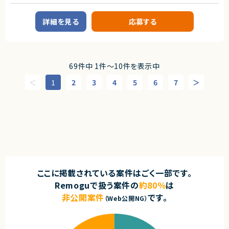
【案件概要】
DDDの思想・実装パターンをチームに展開できる
製造業向けMESパッケージ「Delmia Apriso（APRISO）」を用いた開発・導入
・クリーンアーキテクチャの深い理解と実践経験
案件です。
詳細を見る
応募する
プロジェクト特性に応じた層構造の設計・改善ができる
APRISOの機能開発および導入支援を中心に、要件定義から設計フェーズま
チームの設計力向上をリードできる
で幅広くご担当いただきます。
・技術的意思決定および推進力
製造業の業務知識を活かし、基幹システム（ERP）との連携も含めたシステ
・プロジェクトマネジメント補佐スキル
ム構築に携われる案件です。
実装スキル
・モダンPHP（8.4想定） / Laravelによる開発経験
69件中 1件〜10件を表示中
型システム、Enum、Readonlyなどを活用した堅牢な設計
【業務内容】
Service Container、Middleware、Eloquentの内部理解
1
2
3
4
5
6
7
・Delmia Apriso（APRISO）を用いたシステム開発・導入業務
・レガシーコード（PHP5.6 / CakePHP2 / FuelPHP1.8）の解析力
・製造業向けMES領域（生産管理／在庫管理／品質管理）の業務要件整理
・段階的かつ安全な移行戦略の立案・実行経験
・要件定義〜基本設計・詳細設計
【尚可】
・APRISOのカスタマイズ開発
・ヘキサゴナル／オニオンアーキテクチャの知識
・他システム（ERP等）とのデータ連携対応
・GitHub Actionsを用いたCI/CD構築・改善経験
・導入・テスト・運用支援
・Docker・AWSを用いたインフラ設計・構築経験
・開発者体験（DX）改善や開発生産性向上への取り組み経験
求めるスキル
契約形態
【必須スキル・経験】
・Delmia Apriso（APRISO）の導入または開発経験
業務委託(準委任契約)
・製造業における業務知識
ここに掲載されている案件はごく一部です。
生産管理／在庫管理／品質管理いずれか
Remoguで扱う案件の
約80％
は
契約元
・SQLを用いた開発経験
・Java／.NET等、何らかのプログラミング経験
非公開案件
です。
株式会社LASSIC
（Web公開NG）
・要件定義〜設計フェーズの実務経験
エージェントから
【尚可スキル・経験】
★ PHPレガシー刷新を設計からリードできる案件です
・SAPなどERPとのシステム連携経験