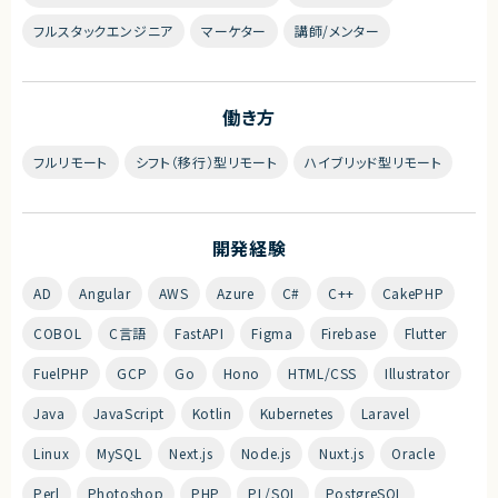
フルスタックエンジニア
マーケター
講師/メンター
働き方
フルリモート
シフト（移行）型リモート
ハイブリッド型リモート
開発経験
AD
Angular
AWS
Azure
C#
C++
CakePHP
COBOL
C言語
FastAPI
Figma
Firebase
Flutter
FuelPHP
GCP
Go
Hono
HTML/CSS
Illustrator
Java
JavaScript
Kotlin
Kubernetes
Laravel
Linux
MySQL
Next.js
Node.js
Nuxt.js
Oracle
Perl
Photoshop
PHP
PL/SQL
PostgreSQL