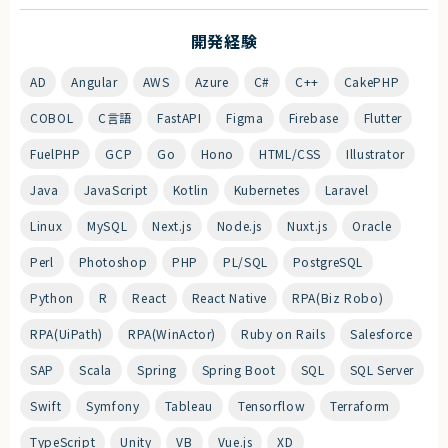
開発経験
AD
Angular
AWS
Azure
C#
C++
CakePHP
COBOL
C言語
FastAPI
Figma
Firebase
Flutter
FuelPHP
GCP
Go
Hono
HTML/CSS
Illustrator
Java
JavaScript
Kotlin
Kubernetes
Laravel
Linux
MySQL
Next.js
Node.js
Nuxt.js
Oracle
Perl
Photoshop
PHP
PL/SQL
PostgreSQL
Python
R
React
React Native
RPA(Biz Robo)
RPA(UiPath)
RPA(WinActor)
Ruby on Rails
Salesforce
SAP
Scala
Spring
Spring Boot
SQL
SQL Server
Swift
Symfony
Tableau
Tensorflow
Terraform
TypeScript
Unity
VB
Vue.js
XD