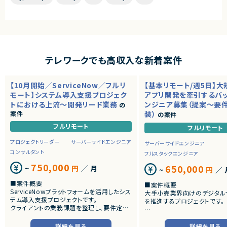
テレワークでも高収入な新着案件
【10月開始／ServiceNow／フルリ
【基本リモート/週5日】
モート】システム導入支援プロジェク
アプリ開発を牽引するバ
トにおける上流～開発リード業務
ンジニア募集（提案～要
の
案件
装）
の案件
フルリモート
フルリモート
プロジェクトリーダー
サーバーサイドエンジニア
サーバーサイドエンジニア
コンサルタント
フルスタックエンジニア
750,000
650,000
~
円
／ 月
~
円
／ 
■案件概要
■案件概要
ServiceNowプラットフォームを活用したシス
大手小売業界向けのデジタル
テム導入支援プロジェクトです。
を推進するプロジェクトです。
クライアントの業務課題を整理し、要件定義
から設計・開発・テストまで一貫して担当いた
■プロダクトやサービスの概
だきます。
・店舗向けスマホアプリおよび
詳細を見る
詳細を見る