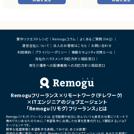
システムの継続的なエンハン
■業務内容
す。
・顧客との要件ヒアリングおよび要件定義
・既にサービス稼働中であり、
・ServiceNowを用いた業務システムの設
年単位で新機能追加や改善を
計、開発、テスト
ースしています。
・JavaScriptによるカスタマイズ開発
・ワークフロー設計および各種機能実装
■業務内容
・詳細設計書、テスト仕様書等のドキュメント
・要件整理および要件定義支
案件リクエストレシピ
Remoguコラム
よくあるご質問（FAQ）
作成
・バックエンドシステムの設計
運営会社について
法人のお客様はこちら
お問い合わせ
・成果物レビューおよび品質管理
・コードレビューの実施
・開発メンバーへの技術支援、進捗管理
・リリース対応および品質向
利用規約
プライバシーポリシー
情報セキュリティ対策ルール
・技術課題に対する検討、提案
当社のハラスメント対応方針と相談窓口
■体制
・ステークホルダーとの調整お
・少人数体制でのプロジェクト推進
育児介護等への配慮義務への対応方針と相談窓口
ケーション
・クライアントおよび開発メンバーとのコミュ
ニケーションあり
■募集背景
・サービスの継続的な機能拡
■募集背景
募集
プロジェクト拡大に伴う増員募集
Remoguフリーランス×リモートワーク（テレワーク）
■担当工程
・要件定義
×ITエンジニアのジョブエージェント
・基本設計
「Remogu（リモグ）フリーランス」とは
・詳細設計
・実装
Remogu（リモグ）フリーランスは、在宅勤務や地方に住んでいても東京の仕事にリモートで
・テスト
携わりたいあなたのために、「希望条件に合致した仕事を営業代行として開拓する」ジョブ
・リリース対応
エージェントです。
簡単な経歴情報と希望条件を連絡しておけば、あとは放置！
■その他補足
目前の仕事に専念していれば、Remogu（リモグ）のジョブエージェントが、あなたの希望に