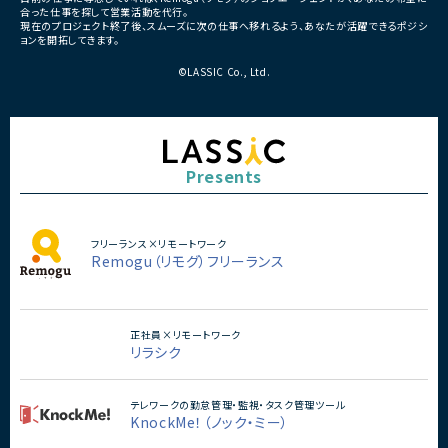
合った仕事を探して営業活動を代行。
・複数ベンダーによる混成チ
現在のプロジェクト終了後、スムーズに次の仕事へ移れるよう、あなたが活躍できるポジシ
・全体約100名規模の大型プ
ョンを開拓してきます。
©LASSIC Co., Ltd.
Presents
フリーランス×リモートワーク
Remogu（リモグ）フリーランス
正社員×リモートワーク
リラシク
テレワークの勤怠管理・監視・タスク管理ツール
KnockMe！（ノック・ミー）