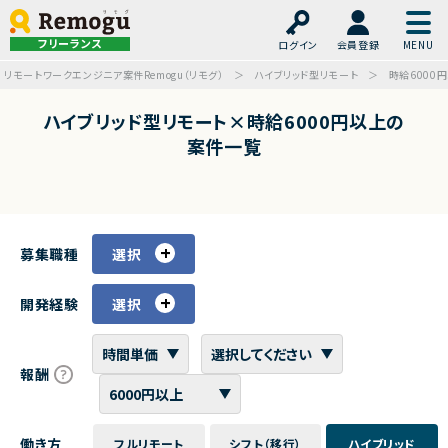
フリーランス
ログイン
会員登録
リモートワークエンジニア案件Remogu（リモグ）
ハイブリッド型リモート
時給6000
ハイブリッド型リモート×時給6000円以上の
案件一覧
募集職種
選択
開発経験
選択
報酬
働き方
フルリモート
シフト（移行）
ハイブリッド