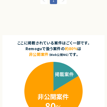
1
・React／TypeScriptを用いた既存ToC向け画面の技術リプレイスおよびモ
業務委託(準委任契約)
ダナイズ推進
・老朽化したフロントエンドのUI/UX改善ならびにパフォーマンス最適化
契約元
・新規機能の設計・実装および既存機能のリファクタリング
・GitHub Copilotなどの生成AIを活用した設計書・ドキュメント作成の効率
株式会社LASSIC
化
・生成AIを活用したテストコード生成およびテスト自動化の推進
エージェントから
・コードレビューやプロンプト設計を通じた品質向上・開発生産性向上の推
◎AIツールをフル活用した開発環境で、最先端の開発手法を実践できます！
進
◎レガシー刷新×モダン化プロジェクトで市場価値の高い経験を積めます！
・プロダクトマネージャーやカスタマーサクセスチームと連携した要件整理・
◎バックエンドを軸にフルスタックに関われる柔軟なポジションです！
仕様検討
◎プロダクトチームと近い距離で上流工程から関われます！
ここに掲載されている案件はごく一部です。
・AI駆動開発を前提とした開発プロセスの改善および運用ルールの整備
◎自社サービス開発に長期的に携われる安定した環境です！
Remoguで扱う案件の
約80％
は
■担当工程
非公開案件
です。
・設計、実装、テスト
（Web公開NG）
求めるスキル
■必須スキル
・Reactを用いたフロントエンド開発経験（3年以上）
・TypeScriptを用いたWebアプリケーション開発経験
・チームでの開発経験および他職種との協業経験
■歓迎スキル
・Next.jsを用いた開発経験
・フロントエンドのリプレイス・モダナイズ経験
・GitHub CopilotやChatGPTなど生成AIを活用した開発経験