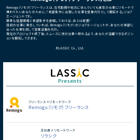
Remogu（リモグ）フリーランスは、在宅勤務や地方に住んでいても東京の仕事にリモートで
携わりたいあなたのために、「希望条件に合致した仕事を営業代行として開拓する」ジョブ
エージェントです。
簡単な経歴情報と希望条件を連絡しておけば、あとは放置！
目前の仕事に専念していれば、Remogu（リモグ）のジョブエージェントが、あなたの希望に
合った仕事を探して営業活動を代行。
現在のプロジェクト終了後、スムーズに次の仕事へ移れるよう、あなたが活躍できるポジシ
ョンを開拓してきます。
©LASSIC Co., Ltd.
Presents
フリーランス×リモートワーク
Remogu（リモグ）フリーランス
正社員×リモートワーク
リラシク