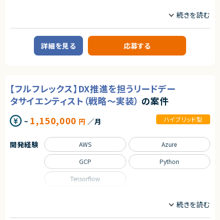
CTO/VPoE/テックリード
プロジェクトマネージャー
プロジェクトリーダー
業務内容
【案件概要】
詳細を見る
応募する
動画配信サービスにおける開発案件にて、サービス全体を俯瞰した技術統
括と、個別案件をリードする技術担当の両面を担っていただくポジションで
す。
大小さまざまな開発案件が並行して進行する中で、将来を見据えた技術判
断・設計レビュー・課題解決を推進していただきます。
【フルフレックス】DX推進を担うリードデー
BtoC向け大規模サービスの成長を技術面から支えたい方に適した案件で
す。
タサイエンティスト（戦略～実装）
の案件
【業務内容】
1,150,000
■ 技術統括チームとしての役割
ハイブリッド型
~
円
／月
各開発案件の要件把握および、システム全体を俯瞰した設計レビュー
外部サービス連携案件における要件整理、アーキテクチャ検討
FOD全体を見据えた技術的課題の発見および解決推進
開発経験
AWS
Azure
インフラ／サーバーサイド／クライアント／動画配信領域など、幅広い技
術要素のキャッチアップとナレッジ共有
GCP
Python
■ 各案件の技術担当としての役割
Tensorflow
Webディレクターと連携した案件進行管理および技術的な意思決定支援
開発メンバーやクライアントとの仕様調整・技術的折衝
各案件における技術的リスクの把握と対応方針の策定
職種
データサイエンティスト
プロジェクトリーダー
求めるスキル