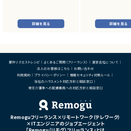
・EOSを迎えるSAP BW環境の刷新に伴い、
およびデバイスドライバー開
既存帳票出力ロジックのリプレイスを行いま
す。
■業務内容
・組込みLinux環境における
■業務内容
バーの開発
詳細を見る
詳細を見る
・SAP BWの既存データモデルおよび帳票出
・ソフトウェア評価および不
力ロジックの調査、分析
・機能不具合および性能不具
・SAP ECC 6.0／SAP BWからDatabricks
析、修正対応
へのデータ連携方式の設計
・試験項目の追加および改善
・ETL処理の基本設計、詳細設計および設計
・テストプログラムの作成
書作成
・関連ドキュメント整備
・Databricks上での分析用データ基盤およ
び帳票出力基盤の構築
■募集背景
案件リクエストレシピ
よくあるご質問（フリーランス）
運営会社について
・各種データ検証、テスト対応
・開発体制強化に伴う増員募
法人のお客様はこちら
お問い合わせ
・周辺システムとのデータ連携設計および実
装支援
■担当工程
利用規約
プライバシーポリシー
情報セキュリティ対策ルール
・設計 ・実装 ・テスト ・不具合
当社のハラスメント対応方針と相談窓口
■その他補足
・フルリモート勤務 （初日のみ目黒へ出社）
育児介護等への配慮義務への対応方針と相談窓口
■その他補足
・テレワーク主体での勤務で
・状況に応じて新横浜または
いへの出社が発生する可能性
・長期参画が見込まれる案件
Remoguフリーランス×リモートワーク（テレワーク）
×ITエンジニアのジョブエージェント
「Remogu（リモグ）フリーランス」とは