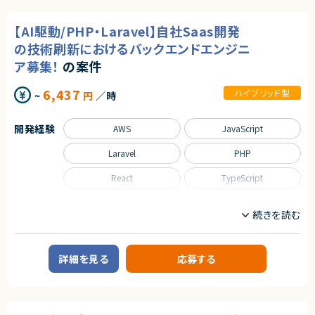
■プロダクトやサービスの概要
◎機械学習・最適化・生成AIなど幅広い先端領域に関与可能な環境です！
■歓迎スキル
・法人向けクラウドサービスの開発・運用
【AI駆動/PHP・Laravel】自社Saas開発
・IaC（Terraform、AWS CDK）構築経験
・コンテナ基盤（Docker、ECS、EKS）運用経験
■業務内容
の技術刷新におけるバックエンドエンジニ
・SRE・監視設計・運用改善経験
・既存フロントエンド（React）のUI/UX改善およびモダン化対応
ア募集！
の案件
・生成AI活用による業務改善経験IaC（Terraform、AWS CDK）構築経験
・バックエンド（PHP / Laravel）の改修およびリファクタリング
・コンテナ基盤（Docker、ECS、EKS）運用経験
・既存APIの設計見直しおよび新APIへの移行対応
・CI/CD環境の構築経験
・新機能の設計、実装、テスト
6,437
ハイブリッド型
~
円
／時
・SRE・監視設計・運用改善経験
・生成AIツール（Copilot等）を活用した設計書・ドキュメント作成
・生成AI活用による業務改善の実務経験
・テストコードの作成および自動化（ユニットテスト・E2Eテスト）
・コードレビューおよび品質改善活動
開発経験
AWS
JavaScript
・プロダクト・カスタマーサクセスチームとの仕様調整
契約形態
業務委託(準委任契約)
Laravel
PHP
■担当工程
・設計、実装、テスト、運用改善
契約元
React
TypeScript
求めるスキル
株式会社LASSIC
職種
■必須スキル
エージェントから
・TypeScript/Reactでの開発経験3年以上のエンジニア
サーバーサイドエンジニア
・PHP/Laravelでの開発経験3年以上のエンジニア
◎AIツールをフル活用した最先端の開発環境でスキルアップが可能！
・テストコード記述やAIツールをフル活用したスピード開発が得意な方
◎インフラだけでなくアーキテクチャ選定から関われる裁量の大きいポジシ
業務内容
・他チームとリスペクトを持って協調・会話できる方。
ョン！
詳細を見る
応募する
・AI駆動開発のご経験をお持ちの方
■企業概要
◎モダン化プロジェクトのコアメンバーとして価値の高い経験が積めます！
HR系クラウドサービスを展開する企業です。
◎プロダクト・CSチームと連携しながら上流工程にも関われます！
■求める人物像
・AIツールを活用した開発に前向きな方
■プロダクトやサービスの概要
・チームでのコミュニケーションを大切にできる方
・業務支援系のWebサービス開発