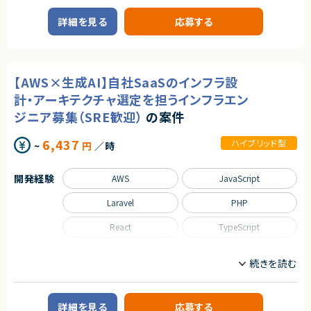
■ 必須スキル
業務内容
・BtoC向けWebサービスまたはアプリサービスの開発経験
詳細を見る
応募する
■企業概要
・50万〜100万ユーザー規模の高トラフィックシステムにおける開発経験
・大手商社グループにおけるDX推進を担う組織
（中堅エンジニア〜リードエンジニアクラスを想定）
■プロダクトやサービスの概要
・チームリーダー経験、ディレクション経験、または進捗管理経験
・各事業部門のデータ活用を高度化し、経営・現場の意思決定を支援する分
・主体的に課題を発見し、解決へ導く力
析基盤およびAIソリューション
・複数ステークホルダーと連携し、最適解へと導く調整力・推進力
【AWS×生成AI】自社SaaSのインフラ設
■業務内容
・各事業部門の経営課題ヒアリングとデータ活用戦略の策定
計・アーキテクチャ選定を担うインフラエン
■ 歓迎スキル
・分析計画・KPI設計、ロードマップ作成および進行管理
・動画配信サービスに関する開発・運用経験
ジニア募集（SRE歓迎）
の案件
・データサイエンティスト/エンジニアのマネジメント、技術指導、コードレビ
・エンターテインメント分野への興味・関心
ュー
・需要予測・数理最適化など機械学習モデルの設計・実装・導入支援
6,437
契約形態
ハイブリッド型
~
円
／時
・役員・部長クラスへのレポーティングおよびビジネス提案
業務委託(準委任契約)
■募集背景
・内製化組織の急速な拡大に伴い、高度な技術とビジネス両面でリードでき
開発経験
AWS
JavaScript
る人材が不足しているため
契約元
■担当工程
株式会社LASSIC
Laravel
PHP
・要件定義、基本設計、詳細設計、実装
■その他補足
エージェントから
・週1～2回程度の出社または客先訪問あり（終日常駐なし）
React
TypeScript
・商談成立から参画まで約2週間想定
★ 大規模BtoC動画配信サービスを、技術面から横断的にリードできるポジ
ションです
職種
求めるスキル
★ サービス全体を俯瞰した技術判断・設計レビューに関与でき、上流志向の
インフラエンジニア/SRE
方に最適です
■必須スキル
★ 複数案件を並行して推進するため、テックリード／テクニカルディレクタ
・データサイエンティストとしての実務5年以上
ー経験を最大限活かせます
業務内容
・3名以上のメンバーマネジメント、またはリードエンジニアとしての牽引経
詳細を見る
応募する