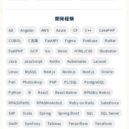
開発経験
AD
Angular
AWS
Azure
C#
C++
CakePHP
COBOL
C言語
FastAPI
Figma
Firebase
Flutter
FuelPHP
GCP
Go
Hono
HTML/CSS
Illustrator
Java
JavaScript
Kotlin
Kubernetes
Laravel
Linux
MySQL
Next.js
Node.js
Nuxt.js
Oracle
Perl
Photoshop
PHP
PL/SQL
PostgreSQL
Python
R
React
React Native
RPA(Biz Robo)
RPA(UiPath)
RPA(WinActor)
Ruby on Rails
Salesforce
SAP
Scala
Spring
Spring Boot
SQL
SQL Server
Swift
Symfony
Tableau
Tensorflow
Terraform