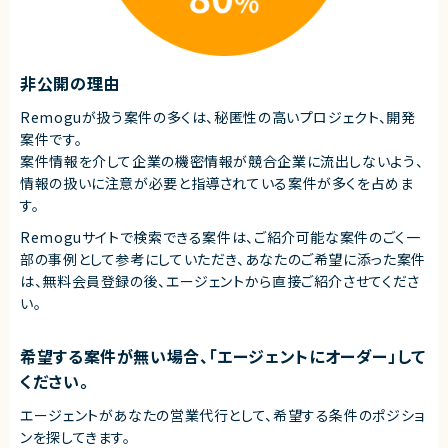
契約形態
業務委託(準委任契約)
契約元
非公開の理由
株式会社LASSIC
エージェントから
Remoguが扱う案件の多くは、秘匿性の高いプロジェクト、開発
案件です。
◎AIツールをフル活用した最先端の開発環境でスキルアップが可能！
◎大規模リプレイス案件の中核としてモダン化に深く関われます！
案件情報を介して企業の機密情報が競合企業に流出しないよう、
◎フロントを軸にバックエンドや設計まで幅広く経験できます！
情報の扱いに注意が必要と指導されている案件が多くを占めま
◎プロダクトチームと連携し上流工程から関わることができます！
す。
Remoguサイトで検索できる案件は、ご紹介可能な案件のごく一
部の事例として参考にしていただき、
あなたのご希望に添った案件
は、無料会員登録の後、エージェントから直接ご紹介させてくださ
い。
希望する案件が無い場合、「エージェントにオーダー」して
ください。
エージェントがあなたの営業代行として、希望する条件のポジショ
ンを探してきます。