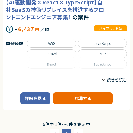
【AI駆動開発×React×TypeScript】自
■業務内容
契約形態
社SaaSの技術リプレイスを推進するフロ
・バックエンド（PHP/Laravel）のリプレイスおよびアーキテクチャ再設計
業務委託(準委任契約)
ントエンドエンジニア募集！
の案件
・新旧APIの整理および段階的な移行対応
・既存機能の改善および新機能開発
契約元
・生成AIを活用した設計書（Markdown）の作成・更新
6,437
ハイブリッド型
~
円
／時
・AIによるテストコード生成および品質向上施策の実施
株式会社LASSIC
・プロダクトチームと連携した仕様策定
エージェントから
開発経験
AWS
JavaScript
■担当工程
◎AIツールをフル活用した最先端の開発手法に携われます！
・設計、開発、テスト
◎レガシー刷新プロジェクトのコアメンバーとして大きな裁量で活躍できま
Laravel
PHP
す！
求めるスキル
◎フロントからバックエンドまで幅広いスキルを活かしながら成長可能です！
React
TypeScript
■必須スキル
◎プロダクト部門と近い距離で上流工程から関与できます！
・PHP/Laravelの経験3年以上
◎自社サービス開発で長期的な価値提供に関われる環境です！
職種
・AWS環境での設計・構築・運用いずれかの経験
・レガシーシステムのリプレイスまたはリファクタリング経験
フロントエンドエンジニア
・AIツール（Copilot、ChatGPT等）を活用した開発経験
業務内容
■歓迎スキル
詳細を見る
応募する
・React、TypeScriptを用いたWebアプリケーション開発経験
■企業概要
・API設計・マイクロサービス化の経験
HR領域のクラウドサービスを提供する企業です。
・GitHub Actions等を利用したCI/CD構築経験
・テストコード実装や自動化の経験
■プロダクトやサービスの概要
・AIを活用した開発プロセス改善経験
・クラウド型HRシステムの開発・運用
6件中 1件〜6件を表示中
■業務内容
契約形態