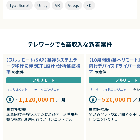
TypeScript
Unity
VB
Vue.js
XD
テレワークでも高収入な新着案件
【フルリモート/SAP】基幹システムデ
【10月開始/基本リモート
ータ移行に伴うETL設計・分析基盤構
向けデバイスドライバー
築
ア
の案件
の案件
フルリモート
フルリモート
コンサルタント
データエンジニア
サーバーサイドエンジニア
その
1,120,000
520,000
~
円
／ 月
~
円
／ 
■案件概要
■案件概要
企業向け基幹システムおよびデータ活用基
組込みソフトウェア開発を中
盤の構築・運用を行うプロジェクトです。
ロジェクトです 。
■プロダクトやサービスの概要
■プロダクトやサービスの概
・SAP ECC 6.0およびSAP BWからDatabri
・画像機器向けソフトウェア
cks環境へのデータ連携・移行を実施します。
・組込みLinux環境上で動作