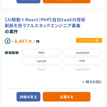
験
■企業概要
・提案・要件定義・折衝などのコンサルティング実務経験（事業会社/SIer/フ
HR領域のクラウドサービスを提供する企業です。
ァーム不問）
・統計/機械学習でビジネス課題を解決し、利益改善やコスト削減に結びつ
■プロダクトやサービスの概要
けた定量実績
・既存のHR系クラウドサービスのモダン化プロジェクト
【AI駆動×React/PHP】自社SaaSの技術
・Pythonでの商用レベルのモデル実装・評価スキル
・論理的で構造化されたドキュメンテーション能力（Outcomeを重視した記
■業務内容
刷新を担うフルスタックエンジニア募集
述が可能）
・AWS環境の設計・構築・運用（可用性・パフォーマンス改善含む）
の案件
■尚可スキル
・既存HRクラウドサービスのインフラモダナイズ対応
・コンサルティングファーム等での就業経験
・アプリケーション開発チームと連携したアーキテクチャ改善支援
・英語を用いたグローバル案件の推進経験
・CI/CDパイプラインの整備および運用自動化
6,437
ハイブリッド型
~
円
／時
・生成AI（LLM）やRAGのビジネス実装知見
・監視設計および運用改善（SLI/SLOの導入検討）
・ゼロベースでの組織立ち上げやプロセス改善の経験
・API基盤の運用およびバージョン管理におけるインフラ側対応
・生成AIを活用した設計書作成・運用効率化の推進
開発経験
AWS
JavaScript
・AIツールを活用した品質改善・コードレビュー支援基盤の構築
契約形態
・障害対応および再発防止策の検討
業務委託(準委任契約)
Laravel
PHP
■担当工程
契約元
・設計、構築、テスト、運用
React
TypeScript
株式会社LASSIC
求めるスキル
職種
エージェントから
■必須スキル
フロントエンドエンジニア
サーバーサイドエンジニア
・インフラエンジニアとしてのAWSの設計・構築・運用経験が豊富な方
◎経営課題レベルから参画し、戦略～実装まで一貫して関われる上流×実
・AI駆動開発を前提としたインフラ構築やアーキテクチャ選定に意欲的な方
装ポジションです！
業務内容
・開発チームと連携してモダンな環境を構築できる方
◎大規模DX推進の中核として、技術だけでなくビジネスインパクト創出に貢
詳細を見る
応募する
・CI/CD環境の構築経験
■企業概要
献できます！
・IaC（Terraform、AWS CDK）構築経験
HR系クラウドサービスを展開する企業です。
◎チームマネジメント・技術リードの両方を経験でき、キャリアアップに最適
です！