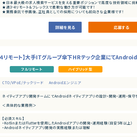
★日本最大級の求人検索サービスを支える重要ポジションで高度な技術領域に挑
★週3~4リモート＆フレックスで柔軟な働き方が可能です！
★業務委託で参画後、正社員としての採用についても前向きな企業様です！
詳細を見る
応募する
ter/週４リモート】大手ITグループ傘下HRテック企業にてAndr
フルリモート
ハイブリッド型
CTO/VPoE/テックリード
Androidエンジニア
ネイティブアプリ開発チームにてAndroidネイティブアプリの設計・開発・運用・保守
＜具体的な業務例＞
・Androidネイティブアプリの開発・運用
・プロダクトオーナーやデザイナー、バックエンドエンジニアと密に連携しながら、ア
【必須スキル】
・機能開発だけでなく、リファクタリングや依存ライブラリの更新、パフォーマンス改
・KotlinまたはFlutterを使用したAndroidアプリの開発・運用経験（目安5年以上）
・Androidネイティブアプリ開発の実務経験または理解
・API連携を含む設計・実装経験（非同期処理、通信処理の理解含む）
・MVP・MVVM・Clean Architecture、VIPER等での、データ設計から開発・運用の経