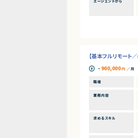
エージェントから
【基本フルリモート／
900,000
~
円
／月
職種
業務内容
求めるスキル