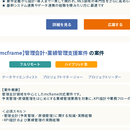
★ 要件定義から設計・導入まで一貫して関われ、MES領域の専門性をさらに高めら
★ 基幹システム連携やデータ連携の経験を積みたい方に最適です
詳細を見る
応募する
mcframe】管理会計・業績管理支援案件
の案件
フルリモート
ハイブリッド型
データサイエンティスト
プロジェクトマネージャー
プロジェクトリーダー
【案件概要】
管理会計領域を中心としたmcframe対応案件です。
予実管理・原価管理をはじめとする業績管理業務を対象に、KPI設計や業務フローの整
ExcelやBIツールを活用したデータ分析・可視化を通じて、経営判断を支える仕組
＜必須スキル＞
【業務内容】
・管理会計（予実管理／原価管理）に関する知識・実務経験
・mcframeを用いた管理会計業務の対応・運用支援
・KPI設計および業績管理の実務経験
・予実管理／原価管理に関するデータ整理・分析
・業務フロー整理およびTo-Be設計の経験
・KPI設計および業績管理レポートの作成
・ExcelおよびBIツール（Power BI 等）を用いたデータ分析経験
・現行業務フローの整理およびTo-Be業務設計