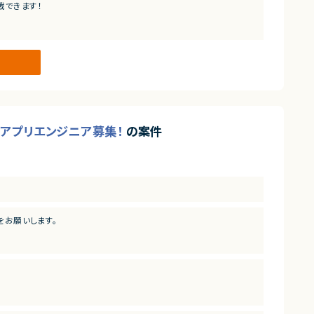
戦できます！
oidアプリエンジニア募集！
の案件
をお願いします。
プリ開発の要件定義・設計・開発・運用まで、一気通貫で実施
善等の様々な開発・運用・保守
験