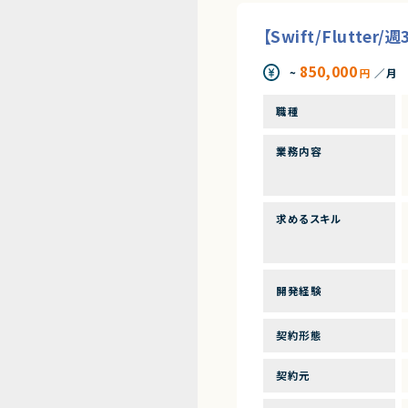
【Swift/Flut
850,000
~
円
／月
職種
業務内容
求めるスキル
開発経験
契約形態
契約元