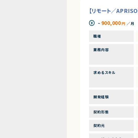
【リモート／APRIS
900,000
~
円
／月
職種
業務内容
求めるスキル
開発経験
契約形態
契約元