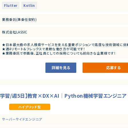
Flutter
Kotlin
【あると望ましいスキル・経験】
・Google Playストアへの申請や運用・保守の実務経験
・FCMを使用したPush Notificationの開発・運用経験
業務委託(準委任契約)
・iOSアプリ開発・運用経験
・OSSを使った開発・運用経験
・Goなどを使用したネイティブまたはWebアプリケーションのバックエンド開発・運
株式会社LASSIC
★日本最大級の求人検索サービスを支える重要ポジションで高度な技術領域に挑
★週4リモート＆フレックスで柔軟な働き方が可能です！
★業務委託で参画後、正社員としての採用についても前向きな企業様です！
詳細を見る
応募する
機械学習/週5日】教育×DX×AI｜Python機械学習エンジニ
ハイブリッド型
サーバーサイドエンジニア