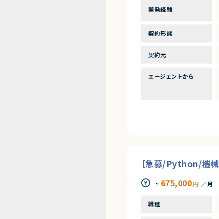
開発経験
契約形態
契約元
エージェントから
【急募/Python/
675,000
~
円
／月
職種