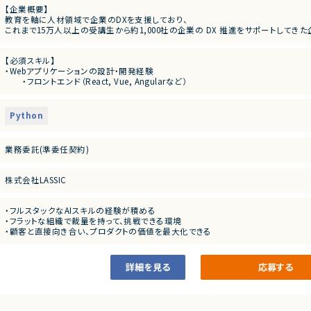
【企業概要】
教育を軸に人材領域で企業のDXを支援しており、
これまで15万人以上の受講生から約1,000社の企業の DX 推進をサポートしてきた
企業のDX推進を実現するために、人材の要件定義から育成ロードマップの策定、アセ
の受託開発やコンサルティング、AI・データサイエンスに特化した社会人向けスクー
【必須スキル】
これまでに受講⽣ 15万名以上、クライアント 1000 社以上に研修を提供してきた実
・Webアプリケーションの設計・開発経験
・フロントエンド（React, Vue, Angularなど）
【業務概要】
・バックエンド（Node.js, Python, Javaなど）
AI受託開発の事業部にて、開発をお願いします。
・クラウド環境の利用経験
受託開発の為、アサインするプロジェクトによって異なります。
・AWS / Azure / GCP いずれか
＜参考案件＞
Python
・ Gitを用いたチーム開発経験
・投稿・共有の場を提供するWebシステム。
・UI/UXを強化するため、過去の成功例・失敗例を自然言語で検索・対話できる仕組み
【歓迎スキル】
・「要件定義のみ受注」ではなく、次のステップとしてプロトタイプ開発を提案中。
業務委託(準委任契約)
・機械学習、生成AIの実装経験
・人員が確保できれば、11月から開始可能。
・LLMと接続できるWebアプリケーションを前提。
株式会社LASSIC
【補足】
業務委託で参画後、正社員としての採用についても前向きな企業様です。
・フルスタックなAIスキルの経験が積める
・フラットな組織で裁量を持って、挑戦できる環境
・顧客と直接向き合い、プロダクトの価値を最大化できる
詳細を見る
応募する