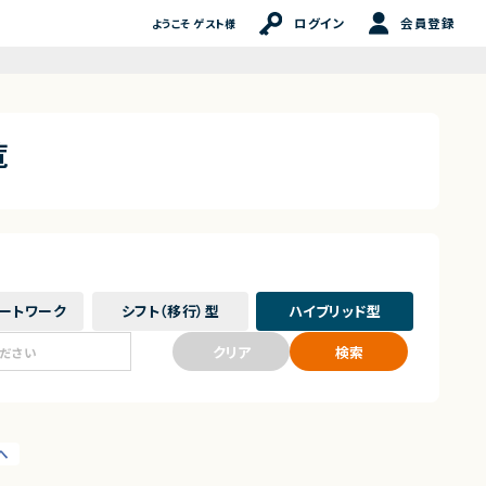
ログイン
会員登録
ようこそ ゲスト様
覧
ート
ワーク
シフト（移行）
型
ハイブリッド
型
クリア
検索