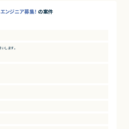
プリエンジニア募集！
の案件
願いします。
プリ開発の要件定義・設計・開発・運用まで、一気通貫で実施
善等の様々な開発・運用・保守
験
用経験