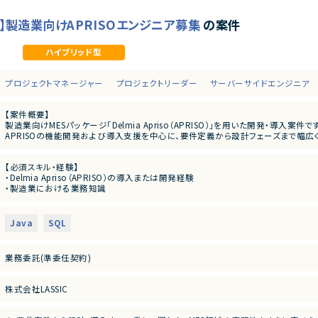
O】製造業向けAPRISOエンジニア募集
の案件
ハイブリッド型
プロジェクトマネージャー
プロジェクトリーダー
サーバーサイドエンジニア
【案件概要】
製造業向けMESパッケージ「Delmia Apriso（APRISO）」を用いた開発・導入案件で
APRISOの機能開発および導入支援を中心に、要件定義から設計フェーズまで幅広
製造業の業務知識を活かし、基幹システム（ERP）との連携も含めたシステム構築
【必須スキル・経験】
・Delmia Apriso（APRISO）の導入または開発経験
【業務内容】
・製造業における業務知識
・Delmia Apriso（APRISO）を用いたシステム開発・導入業務
生産管理／在庫管理／品質管理いずれか
・製造業向けMES領域（生産管理／在庫管理／品質管理）の業務要件整理
・SQLを用いた開発経験
・要件定義〜基本設計・詳細設計
・Java／.NET等、何らかのプログラミング経験
・APRISOのカスタマイズ開発
Java
SQL
・要件定義〜設計フェーズの実務経験
・他システム（ERP等）とのデータ連携対応
・導入・テスト・運用支援
【尚可スキル・経験】
業務委託(準委任契約)
・SAPなどERPとのシステム連携経験
・グローバル案件への参画経験
・AWS／Azureなどクラウド環境の知見
株式会社LASSIC
・BIツールを用いたデータ分析・可視化の経験