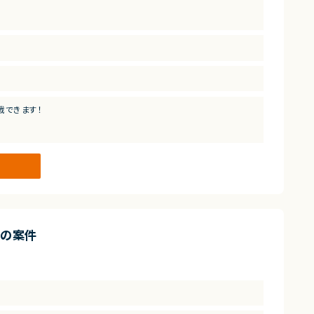
用経験
戦できます！
ア
の案件