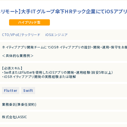
ter/週3リモート】大手ITグループ傘下HRテック企業にてiOSア
ハイブリッド型
CTO/VPoE/テックリード
iOSエンジニア
ネイティブアプリ開発チームにてiOSネイティブアプリの設計・開発・運用・保守をお
＜具体的な業務例＞
・スタンバイ「iOSネイティブアプリ」の開発・運用
・プロダクトオーナーやデザイナー、バックエンドエンジニアと密に連携しながら、ア
【必須スキル】
・機能開発だけでなく、リファクタリングや依存ライブラリの更新、パフォーマンス改
・SwiftまたはFlutterを使用したiOSアプリの開発・運用経験（目安5年以上）
・iOSネイティブアプリ開発の実務経験または理解
・API連携を含む設計・実装経験（非同期処理、通信処理の理解含む）
・MVP・MVVM・Clean Architecture、VIPER等での、データ設計から開発・運用の経
Flutter
Swift
【あると望ましいスキル・経験】
・App Storeへの申請や運用・保守の実務経験
・APNsを使用したPush Notificationの開発・運用経験
業務委託(準委任契約)
・Androidアプリ開発・運用経験
・OSSを使った開発・運用経験
・Goなどを使用したネイティブまたはWebアプリケーションのバックエンド開発・運
株式会社LASSIC