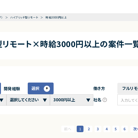
グ）
ハイブリッド型リモート
時給3000円以上
型リモート×時給3000円以上の案件一
選択
働き方
フルリモ
開発経験
社名
1
2
3
4
5
6