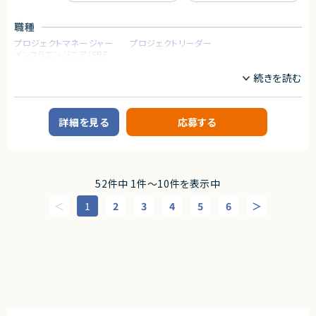
★ Sales / Customer Service / Finance など主要モジュールを横断的に
・開発・デプロイプロセスの自動化推進
扱い、業務システム全体を設計できるポジションです
■アジャイルな検証と改善
職種
★ Dataverse・Power Apps・Power Automate を活用し、モダンな Powe
・短期間（1～3か月）でのプロトタイプ実装 → ユーザー検証 → フィード
r Platform 開発に深く関われます
プロジェクトマネージャー
プロジェクトリーダー
バック反映」
★ プラグイン開発やフォームカスタマイズなど、標準機能＋αの技術力を活
インフラエンジニア/SRE
・ビジネスサイド・現場メンバーとの対話を通じた技術的実現性の検討お
かせる環境です
よび仕様策定支援
■チーム開発
業務内容
・GitHubを用いたPRベースの開発
【案件概要】
・コードレビュー、技術ナレッジ共有
ServiceNowのSPM（Strategic Portfolio Management）領域における構
築・導入を担当するエンジニア募集案件です。
詳細を見る
応募する
求めるスキル
SPM導入経験を活かし、ServiceNow上でのポートフォリオ管理基盤の構築
を担っていただきます。
※ご応募の際に以下の経験有無についてコメントいただけますと選考がス
ムーズに進められます。
【業務内容】
【必須スキル】
・ServiceNowにおけるSPM（Strategic Portfolio Management）領域の
・Pythonでの開発経験
52件中 1件〜10件を表示中
構築・導入
・生成AI（RAG、ベクトル検索等）を含むDB設計・構築経験（パフォーマンス／
・要件に基づいたSPM機能の設計・設定
スケーラビリティ考慮）
1
2
3
4
5
6
・関連するServiceNow機能との連携・調整
・Azure上でのシステム構築・運用経験
・日本語でのドキュメント作成および関係者とのコミュニケーション
・Git／GitHubを用いたチーム開発経験（ブランチ戦略、PRレビューの理解）
・ソリューション設計・アーキテクチャ設計経験
・生成AIモデルを活用したシステム開発経験
求めるスキル
・RAG／エージェント技術に関する知見
【必須スキル・経験】
・ServiceNowのSPM領域の構築経験：1年以上
【尚可スキル】
・日本語での読み書き・コミュニケーションに支障がないこと
・Azure DevOpsによるCI/CDパイプライン構築・運用経験
・TerraformによるIaC実装・自動化スクリプト作成経験
【尚可スキル・経験】
・生成AI分野でのデータサイエンティスト経験