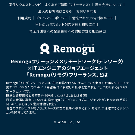
・OSS製品の調査、技術検証、導入支援
・実装可能なPBIへの落とし
案件リクエストレシピ
よくあるご質問（フリーランス）
運営会社について
・SREの観点からの信頼性向上施策の企画・
クログ管理支援
実施
・非エンジニアPOへの技術的
法人のお客様はこちら
お問い合わせ
・開発チーム向けプラットフォームの改善お
の翻訳支援
利用規約
プライバシーポリシー
情報セキュリティ対策ルール
よび運用支援
・ゴールやスコープのチーム
当社のハラスメント対応方針と相談窓口
・他スクラムマスターとのナレ
■募集背景
織的なアジャイル推進施策の
育児介護等への配慮義務への対応方針と相談窓口
・工場向けシステム開発チームの生産性向
上および開発効率改善のため
■募集背景
・顧客体験を統合する新規プラ
■担当工程
立ち上げに伴う体制強化
・要件整理、設計、構築、運用改善、運用保守
・アジャイル文化の浸透およ
の成長促進
Remoguフリーランス×リモートワーク（テレワーク）
■その他補足
×ITエンジニアのジョブエージェント
・フルリモート勤務 （初日のみ田町へ出社の
■担当工程
可能性あり）
・要件定義
「Remogu（リモグ）フリーランス」とは
・OSSを積極的に活用する環境です
・プロダクト企画支援
・スクラム運営
Remogu（リモグ）フリーランスは、在宅勤務や地方に住んでいても東京の仕事にリモートで
携わりたいあなたのために、「希望条件に合致した仕事を営業代行として開拓する」ジョブ
・開発プロセス改善
エージェントです。
・組織改善
簡単な経歴情報と希望条件を連絡しておけば、あとは放置！
目前の仕事に専念していれば、Remogu（リモグ）のジョブエージェントが、あなたの希望に
合った仕事を探して営業活動を代行。
現在のプロジェクト終了後、スムーズに次の仕事へ移れるよう、あなたが活躍できるポジシ
ョンを開拓してきます。
©LASSIC Co., Ltd.