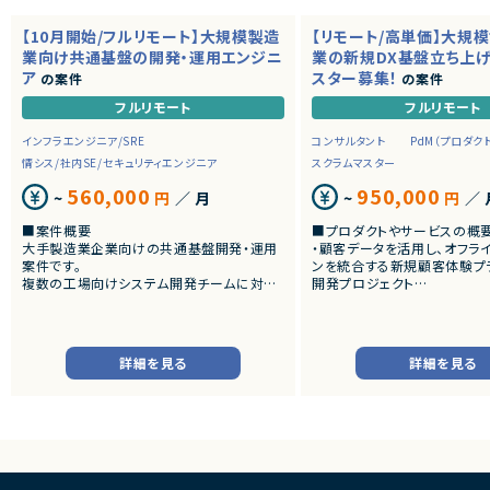
【10月開始/フルリモート】大規模製造
【リモート/高単価】大規
業向け共通基盤の開発・運用エンジニ
業の新規DX基盤立ち上
ア
スター募集！
の案件
の案件
フルリモート
フルリモート
インフラエンジニア/SRE
コンサルタント
PdM（プロダク
情シス/社内SE/セキュリティエンジニア
スクラムマスター
560,000
950,000
~
円
／ 月
~
円
／ 
■案件概要
■プロダクトやサービスの概
大手製造業企業向けの共通基盤開発・運用
・顧客データを活用し、オフラ
案件です。
ンを統合する新規顧客体験プ
複数の工場向けシステム開発チームに対し、
開発プロジェクト
CI/CD、監視、通知、認証・認可などの共通機
能を提供するプラットフォームの設計・構築・
■業務内容
運用を担当いただきます。
・チームにおける心理的安全
スクラムイベントの最適化・フ
詳細を見る
詳細を見る
■業務内容
ン
・共通基盤の設計・構築・運用
・自己組織化されたクロスファ
・CI/CD環境の整備および改善
チームとなるためのコーチン
・監視・通知基盤の構築、運用改善
・開発障害の早期発見および
・認証・認可基盤の設計・運用
の構築
・Kubernetesを中心としたコンテナ基盤の
・ビジネスアイデアのMVPへ
運用・改善
支援