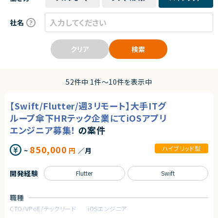
社名
クリア
検索
52件中 1件〜10件を表示中
【Swift/Flutter/週3リモート】大手ITグ
ループ傘下HRテック企業にてiOSアプリ
エンジニア募集！
の案件
850,000
ハイブリッド型
~
円
／月
開発経験
Flutter
Swift
職種
CTO/VPoE/テックリード
iOSエンジニア