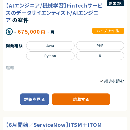
フローの整理、To-Be設計まで幅広く関与いただきます。
副業OK
契約形態
【AIエンジニア/機械学習】FinTechサービ
ExcelやBIツールを活用したデータ分析・可視化を通じて、経営判断を支える
仕組みづくりに携わるポジションです。
業務委託(準委任契約)
スのデータサイエンティスト/AIエンジニ
ア
の案件
【業務内容】
契約元
・mcframeを用いた管理会計業務の対応・運用支援
株式会社LASSIC
・予実管理／原価管理に関するデータ整理・分析
675,000
ハイブリッド型
~
円
／月
・KPI設計および業績管理レポートの作成
エージェントから
・現行業務フローの整理およびTo-Be業務設計
・Excel・BIツールを活用したデータ分析、可視化
★ 要件定義から設計・導入まで一貫して関われ、MES領域の専門性をさら
開発経験
Java
PHP
・関係部門との調整および改善提案
に高められます
★ 基幹システム連携やデータ連携の経験を積みたい方に最適です
Python
R
求めるスキル
＜必須スキル＞
職種
・管理会計（予実管理／原価管理）に関する知識・実務経験
・KPI設計および業績管理の実務経験
データサイエンティスト
サーバーサイドエンジニア
・業務フロー整理およびTo-Be設計の経験
・ExcelおよびBIツール（Power BI 等）を用いたデータ分析経験
業務内容
・mcframe案件への参画経験、または対応可能な方
【案件概要】
FinTechサービスにおけるデータサイエンス／AIエンジニアポジションです。
＜尚可スキル＞
詳細を見る
応募する
先端のAI技術・データサイエンス技術を活用し、為替リスクという金融領域
・ERP／会計システムの導入または運用経験
の社会課題を解決するプロダクト開発に携わります。
・データ基盤（DWH／ETL）の構築・運用経験
今後アジアを皮切りに海外展開も予定しており、グローバル展開を見据えた
・RPAやPython等を用いた業務効率化の経験
開発に関われる環境です。
・経営企画、事業管理領域での実務経験
【6月開始／ServiceNow】ITSM＋ITOM
【業務内容】
技術部門にて、以下のようなデータサイエンス・AI関連業務を担当します。