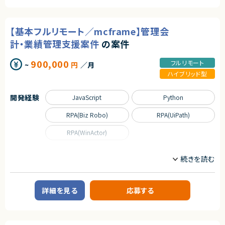
で幅広くご担当いただきます。
・フロントエンド（React, Vue, Angularなど）
製造業の業務知識を活かし、基幹システム（ERP）との連携も含めたシステ
・バックエンド（Node.js, Python, Javaなど）
ム構築に携われる案件です。
・クラウド環境の利用経験
・AWS / Azure / GCP いずれか
【基本フルリモート／mcframe】管理会
・ Gitを用いたチーム開発経験
【業務内容】
計・業績管理支援案件
の案件
・Delmia Apriso（APRISO）を用いたシステム開発・導入業務
【歓迎スキル】
・製造業向けMES領域（生産管理／在庫管理／品質管理）の業務要件整理
・機械学習、生成AIの実装経験
900,000
フルリモート
~
円
／月
・要件定義〜基本設計・詳細設計
・APRISOのカスタマイズ開発
ハイブリッド型
契約形態
・他システム（ERP等）とのデータ連携対応
・導入・テスト・運用支援
業務委託(準委任契約)
開発経験
JavaScript
Python
求めるスキル
契約元
RPA(Biz Robo)
RPA(UiPath)
【必須スキル・経験】
株式会社LASSIC
・Delmia Apriso（APRISO）の導入または開発経験
RPA(WinActor)
・製造業における業務知識
エージェントから
生産管理／在庫管理／品質管理いずれか
・フルスタックなAIスキルの経験が積める
・SQLを用いた開発経験
職種
・フラットな組織で裁量を持って、挑戦できる環境
・Java／.NET等、何らかのプログラミング経験
・顧客と直接向き合い、プロダクトの価値を最大化できる
データサイエンティスト
プロジェクトマネージャー
・要件定義〜設計フェーズの実務経験
プロジェクトリーダー
【尚可スキル・経験】
詳細を見る
応募する
・SAPなどERPとのシステム連携経験
業務内容
・グローバル案件への参画経験
【案件概要】
・AWS／Azureなどクラウド環境の知見
管理会計領域を中心としたmcframe対応案件です。
・BIツールを用いたデータ分析・可視化の経験
予実管理・原価管理をはじめとする業績管理業務を対象に、KPI設計や業務