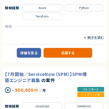
・Power Automate を用いた業務フロー自動化
・CMDB設計・構築経験
・プラグイン開発やフォームカスタマイズ対応
・ITIL資格（Foundation以上）
開発経験
Azure
Python
・大規模案件の立ち上げ経験
求めるスキル
・ITSM＋ITOMの複数モジュール横断による統合設計経験
Terraform
＜必須スキル＞
契約形態
・Microsoft Dynamics 365 の基本構成に関する理解
・Sales / Customer Service / Finance など Dynamics 365 各モジュール
職種
業務委託(準委任契約)
の理解
インフラエンジニア/SRE
サーバーサイドエンジニア
・Dataverse の基礎知識（テーブル設計、リレーション、ビジネスルール）
契約元
・Power Platform の基本理解
業務内容
株式会社LASSIC
・Power Apps / Power Automate の利用経験
【案件概要】
＜尚可スキル＞
エージェントから
生成AI（RAG）実装 × Azure基盤構築エンジニア募集案件です。
詳細を見る
応募する
・C# / .NET を用いた Dynamics 365 プラグイン開発経験
現場課題を迅速に検証するため、PoC／MVP開発を内製で推進する体制強
★ 構想策定・ロードマップ作成から関われるため、導入の全体像を描きなが
・JavaScript によるフォームカスタマイズ経験
化が目的となります。
ら推進できます
・Power Platform を用いた開発経験
要件が固まりきっていない初期フェーズから、手を動かしながら形にしていく
★ ITSM＋ITOM＋生成AI（Now Assist）まで扱える先進案件です
開発スタイルで、1～3か月単位の短いサイクルで検証と改善を回すアジャイ
★ 進捗・品質・リソース管理や顧客折衝など、マネジメントスキルを最大限
契約形態
ル開発が特徴です。
発揮できます
【7月開始／ServiceNow（SPM）】SPM構
業務委託(準委任契約)
【業務内容】
築エンジニア募集
の案件
■AI・バックエンド開発
契約元
・Pythonによる業務ロジックおよびAPIの設計・開発
900,000
・Azure OpenAI Serviceを活用したRAG（検索拡張生成）/AIエージェント
株式会社LASSIC
フルリモート
~
円
／月
の実装
ハイブリッド型
・ベクトルDBを含む、パフォーマンスを考慮したDB設計・構築
エージェントから
■インフラ・自動化（IaC／DevOps）
★ Dynamics 365 の要件定義〜構築まで一貫して携われるため、上流工程
・Terraformを用いたAzure環境（Dev／Stg／Prod）の構築・コード管理
開発経験
JavaScript
Salesforce
の経験をしっかり積めます
・Azure DevOpsによるCI/CDパイプライン構築・運用