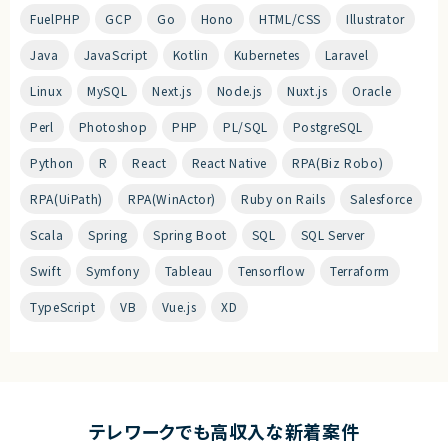
FuelPHP
GCP
Go
Hono
HTML/CSS
Illustrator
Java
JavaScript
Kotlin
Kubernetes
Laravel
Linux
MySQL
Next.js
Node.js
Nuxt.js
Oracle
Perl
Photoshop
PHP
PL/SQL
PostgreSQL
Python
R
React
React Native
RPA(Biz Robo)
RPA(UiPath)
RPA(WinActor)
Ruby on Rails
Salesforce
Scala
Spring
Spring Boot
SQL
SQL Server
Swift
Symfony
Tableau
Tensorflow
Terraform
TypeScript
VB
Vue.js
XD
テレワークでも高収入な新着案件