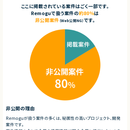
・ServiceNowにおける複数製品領域の構築経験：1年以上
・業務メンバーと連携し、仕様・ロジックを整理できるコミュニケーション能
ここに掲載されている案件はごく一部です。
力
契約形態
・英語ドキュメントの読解・作成能力（必須ではありません）
Remoguで扱う案件の
約80％
は
業務委託(準委任契約)
非公開案件
です。
（Web公開NG）
契約形態
契約元
業務委託(準委任契約)
株式会社LASSIC
契約元
エージェントから
株式会社LASSIC
★ServiceNowのSPM領域に特化した構築・導入に携われ、専門性をさらに
エージェントから
高められます
★要件整理から設計・設定まで関われるため、上流工程の経験を活かせる・
★ 生成AI（RAG）× Azure基盤構築の両軸に深く関われる、希少性の高い案
伸ばせる案件です
件です
★ポートフォリオ管理基盤の構築を担う、業務インパクトの大きいポジション
★ PoC／MVPフェーズから参画し、要件未確定の段階で技術選定・設計に
です
裁量を持てます
★ 1～3か月の短サイクルで検証と改善を回す、スピード感あるアジャイル開
発環境です
★ Azure OpenAI Service・ベクトルDBなど、最先端の生成AI技術を実務で
活用できます
非公開の理由
Remoguが扱う案件の多くは、秘匿性の高いプロジェクト、開発
案件です。