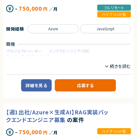
構想策定、ロードマップ作成
【求める人物像】
750,000
フルリモート
~
円
／月
・ステークホルダー調整
・技術を使って社会を良くしたい方
顧客折衝、要件整理、合意形成
ハイブリッド型
・データで世の中の現象を解明したい方
・ITOM関連業務
・グローバル展開に挑戦したい方
Discovery、Event Managementの導入・設計支援
・社会貢献性の高いプロダクト開発に関わりたい方
・Now Assist（ITSM／ITOM）の活用・導入検討
開発経験
Azure
JavaScript
・新しい技術・分野への探究心がある方
・プロジェクトマネジメント
・セルフマネジメントができる方
進捗／品質／リソース管理
・顧客のリアルな声を大切にしたい方
職種
求めるスキル
契約形態
プロジェクトリーダー
インフラエンジニア/SRE
■ 必須スキル・経験
サーバーサイドエンジニア
業務委託(準委任契約)
・ServiceNow導入経験（ITSM／上流工程）
・ITSMプロセス設計の理解
業務内容
契約元
Incident／Problem／Change
【案件概要】
・プランニングフェーズ経験
株式会社LASSIC
Microsoft Dynamics 365 を活用した業務システムの要件定義および構築
構想策定、ロードマップ作成
を担当いただく案件です。
詳細を見る
応募する
・ステークホルダー調整スキル
エージェントから
Sales / Customer Service / Finance など主要モジュールを中心に、Data
顧客折衝、要件定義・整理
verse や Power Platform を用いた設計・実装を行います。Dynamics 365
★ 為替リスクという社会性の高い金融課題に、AI・データサイエンスで直接
・ITOMの基礎知識
の基本設計から構築フェーズまで一貫して携われるポジションです。
アプローチできます
Discovery／Event Managementの概念理解
★ 課題発見〜分析〜モデル設計〜実装まで一気通貫で関われ、裁量の大き
・マネージャークラスとしての経験
【業務内容】
い開発環境です
進捗・品質・リソース管理
【週1出社/Azure×生成AI】RAG実装バッ
・Microsoft Dynamics 365 の要件定義
★ 生成AI活用やアルゴリズム開発など、先端技術を実サービスで試せるポ
・Dynamics 365 各種モジュール（Sales / Customer Service / Finance
ジションです
クエンドエンジニア募集
の案件
等）の設計・構築
★ アジアを皮切りにした海外展開を見据え、グローバル志向のプロダクト開
■ 尚可スキル・経験
・Dataverse を用いたデータ設計（テーブル、リレーション、ビジネスルール）
発に携われます
・Now Assist（生成AI機能）の導入・活用経験
750,000
ハイブリッド型
~
円
／月
・Power Apps によるアプリ開発・カスタマイズ
・ITOM（Discovery／Event Management）の実装経験