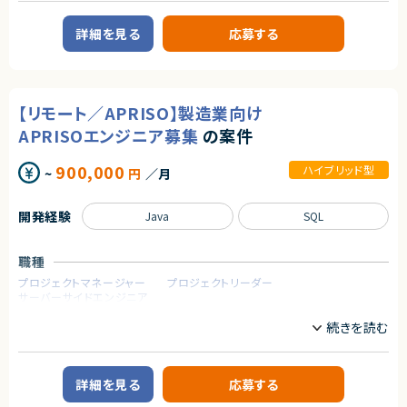
これまで15万人以上の受講生から約1,000社の企業の DX 推進をサポート
契約形態
してきた企業様です。
詳細を見る
応募する
業務委託(準委任契約)
企業のDX推進を実現するために、人材の要件定義から育成ロードマップの
策定、アセスメント・スキル可視化など様々なサービスからその他、AI モデル
契約元
の受託開発やコンサルティング、AI・データサイエンスに特化した社会人向け
スクールも運営しています。
株式会社LASSIC
これまでに受講⽣ 15万名以上、クライアント 1000 社以上に研修を提供し
【リモート／APRISO】製造業向け
てきた実績がございます。
エージェントから
APRISOエンジニア募集
の案件
★日本最大級の求人検索サービスを支える重要ポジションで高度な技術領
【業務概要】
域に挑戦できます！
AI受託開発の事業部にて、開発をお願いします。
900,000
ハイブリッド型
★週4リモート＆フレックスで柔軟な働き方が可能です！
~
円
／月
受託開発の為、アサインするプロジェクトによって異なります。
★業務委託で参画後、正社員としての採用についても前向きな企業様です！
＜参考案件＞
・投稿・共有の場を提供するWebシステム。
開発経験
Java
SQL
・UI/UXを強化するため、過去の成功例・失敗例を自然言語で検索・対話でき
る仕組みを導入（LLM活用）。
・「要件定義のみ受注」ではなく、次のステップとしてプロトタイプ開発を提案
中。
職種
・人員が確保できれば、11月から開始可能。
プロジェクトマネージャー
プロジェクトリーダー
・LLMと接続できるWebアプリケーションを前提。
サーバーサイドエンジニア
【補足】
業務内容
業務委託で参画後、正社員としての採用についても前向きな企業様です。
【案件概要】
求めるスキル
製造業向けMESパッケージ「Delmia Apriso（APRISO）」を用いた開発・導入
案件です。
詳細を見る
応募する
【必須スキル】
APRISOの機能開発および導入支援を中心に、要件定義から設計フェーズま
・Webアプリケーションの設計・開発経験