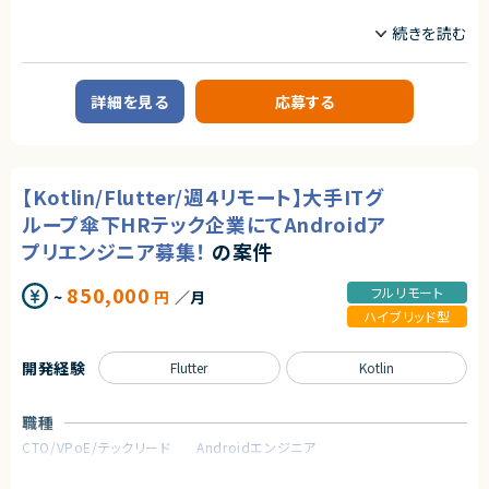
業務内容
ネイティブアプリ開発チームにてiOSネイティブアプリの設計・開発・運用・保
守をお願いします。
＜具体的な業務例＞
詳細を見る
応募する
・スタンバイ「iOSネイティブアプリ」の開発・運用
・プロダクトオーナーやデザイナー、バックエンドエンジニアと密に連携しな
がら、アプリ開発の要件定義・設計・開発・運用まで、一気通貫で実施
・機能開発だけでなく、リファクタリングや依存ライブラリの更新、パフォーマ
ンス改善等の様々な開発・運用・保守
【Kotlin/Flutter/週４リモート】大手ITグ
求めるスキル
ループ傘下HRテック企業にてAndroidア
【必須スキル】
プリエンジニア募集！
の案件
・SwiftまたはFlutterを使用したiOSアプリの開発・運用経験（目安5年以上）
・iOSネイティブアプリ開発の実務経験または理解
850,000
フルリモート
~
円
／月
・API連携を含む設計・実装経験（非同期処理、通信処理の理解含む）
・MVP・MVVM・Clean Architecture、VIPER等での、データ設計から開発・運
ハイブリッド型
用の経験
開発経験
【あると望ましいスキル・経験】
Flutter
Kotlin
・App Storeへの申請や運用・保守の実務経験
・APNsを使用したPush Notificationの開発・運用経験
・Androidアプリ開発・運用経験
職種
・OSSを使った開発・運用経験
CTO/VPoE/テックリード
Androidエンジニア
・Goなどを使用したネイティブまたはWebアプリケーションのバックエンド
開発・運用経験
業務内容