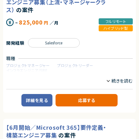
契約形態
エンジニア募集（上流・マネージャークラ
・為替リスクヘッジアルゴリズムの開発
業務委託(準委任契約)
・自社FinTechサービスのバックエンドデータ処理開発
ス）
の案件
・顧客向けデータ分析・コンサルティング業務
契約元
・生成AIを活用した社内業務効率化の企画・実装
825,000
フルリモート
~
円
／月
・顧客のサービス利用状況を把握する仕組みの自動化
株式会社LASSIC
・課題発見から、データ分析、モデル設計、実装・導入までの一連の業務
ハイブリッド型
エージェントから
それぞれの専門分野を持ちながら、課題解決型の開発に主体的に取り組ん
開発経験
Salesforce
★ 管理会計の中核業務に関与し、経営判断を支えるやりがいのあるポジシ
でいただきます。
ョンです
└ 予実管理・原価管理・KPI設計など、業績管理全般に深く携われます
求めるスキル
★ mcframe×BI活用で、業務改善・可視化スキルを高められる案件です
職種
【必須スキル・経験】
└ ExcelやPower BIを用いた分析・レポーティング経験を活かせます
プロジェクトマネージャー
プロジェクトリーダー
・プログラミング経験（目安：1年以上）
インフラエンジニア/SRE
※言語・開発規模不問／自主学習レベルも可
・データ分析の基礎知識・経験
（統計・機械学習／自主学習レベルも可）
業務内容
・金融分野、AI、データサイエンスへの興味・関心
【案件概要】
ServiceNowを用いたITSM／ITOM導入プロジェクトにおいて、上流工程か
【歓迎スキル・経験】
ら推進可能なエンジニア（マネージャークラス）を募集します。
詳細を見る
応募する
・Python / R / Java / PHP 等での開発経験
ITSMを中心に、ITOM（Discovery／Event Management）や生成AI機能（No
・生成AIを用いたサービス開発・リリース経験
w Assist）も含めた統合的な導入・設計を担っていただくポジションです。
・高度な数学（確率過程等）を用いた研究・開発経験
・大規模データ分析の実務経験
【業務内容】
・クラウドサービスの設計・構築・運用経験
・ServiceNow ITSM導入支援（上流工程中心）
・データベース設計・運用経験
【6月開始／Microsoft 365】要件定義・
・ITSMプロセス設計
・会計処理に関する知識
Incident／Problem／Change Management
構築エンジニア募集
の案件
・英語でのコミュニケーションスキル
・プランニングフェーズ対応