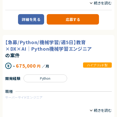
契約形態
ネイティブアプリ開発チームにてAndroidネイティブアプリの設計・開発・運
用・保守をお願いします。
業務委託(準委任契約)
＜具体的な業務例＞
詳細を見る
応募する
契約元
・Androidネイティブアプリの開発・運用
・プロダクトオーナーやデザイナー、バックエンドエンジニアと密に連携しな
株式会社LASSIC
がら、アプリ開発の要件定義・設計・開発・運用まで、一気通貫で実施
・機能開発だけでなく、リファクタリングや依存ライブラリの更新、パフォーマ
エージェントから
ンス改善等の様々な開発・運用・保守
【急募/Python/機械学習/週5日】教育
★日本最大級の求人検索サービスを支える重要ポジションで高度な技術領
域に挑戦できます！
求めるスキル
×DX×AI｜Python機械学習エンジニア
★週3~4リモート＆フレックスで柔軟な働き方が可能です！
【必須スキル】
★業務委託で参画後、正社員としての採用についても前向きな企業様です！
の案件
・KotlinまたはFlutterを使用したAndroidアプリの開発・運用経験（目安5年
以上）
675,000
ハイブリッド型
~
円
／月
・Androidネイティブアプリ開発の実務経験または理解
・API連携を含む設計・実装経験（非同期処理、通信処理の理解含む）
・MVP・MVVM・Clean Architecture、VIPER等での、データ設計から開発・運
開発経験
Python
用の経験
【あると望ましいスキル・経験】
職種
・Google Playストアへの申請や運用・保守の実務経験
・FCMを使用したPush Notificationの開発・運用経験
サーバーサイドエンジニア
・iOSアプリ開発・運用経験
・OSSを使った開発・運用経験
業務内容
・Goなどを使用したネイティブまたはWebアプリケーションのバックエンド
開発・運用経験
【企業概要】
教育を軸に人材領域で企業のDXを支援しており、