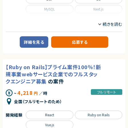
MySQL
Next.js
Nuxt.js
React
Scala
TypeScript
職種
詳細を見る
応募する
CTO/VPoE/テックリード
インフラエンジニア/SRE
フロントエンドエンジニア
サーバーサイドエンジニア
業務内容
【Ruby on Rails】プライム案件100％！新
■事業概要
規事業webサービス企業でのフルスタッ
事業部を横断した開発の支援を行う部署です。
事業立ち上げの支援や事業ブーストするための横断支援を行います。
クエンジニア募集
の案件
一つのサービスだけじゃなく、様々なサービスと関わり事業をブーストするた
めに動きます。
4,218
迅速なキャッチアップを求められますが横断的に事業に関わることで様々な
フルリモート
~
円
／時
開発環境に携わることができます。
今回は開発支援のプロジェクトの増加に基づき、開発業務から開発支援を
全国（フルリモートのため）
行っていただくフルスタックエンジニアを募集します！
■募集背景
開発経験
React
Ruby on Rails
テックリード室は支援を求めている各事業や全社横断的なプロジェクトにた
いして技術支援を行う組織です。
Vue.js