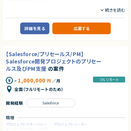
サーバーサイドエンジニア
契約元
【尚可スキル】
株式会社LASSIC
業務内容
・Salesforce、Herokuなどの技術理解
■案件概要
エージェントから
Salesforce開発の部署へのアサインを想定しています。
契約形態
Service Cloudを用いたシステムの運用・保守および追加開発プロジェクト
★自由な働き方が可能！（稼働をある程度自由に調整可能）
詳細を見る
応募する
業務委託(準委任契約)
です。
★オンラインでの講義多数！
★講師未経験可能！
契約元
■業務内容
以下いずれかの業務を担当いただきます。
株式会社LASSIC
①リーダー
【Salesforce/プリセールス/PM】
②開発および 問い合わせ対応
エージェントから
③オペレーター レポートやマニュアル作成
Salesforce開発プロジェクトのプリセー
★基本リモート（月1～2回大阪出張あり）
④ServiceCloud＋Apex Visualuforce
ルス及びPM支援
の案件
求めるスキル
1,000,000
フルリモート
~
円
／月
【必須スキル】（いずれか）
・Salesforce 認定アドミニストレーター資格（または同等の実務知識）
全国（フルリモートのため）
・Apex / Visualforce を用いた開発実務経験（②の開発枠を希望される場
合）
・システム運用におけるマニュアル作成や、ユーザーサポートの経験
開発経験
Salesforce
契約形態
業務委託(準委任契約)
職種
プロジェクトマネージャー
プロジェクトリーダー
契約元
サーバーサイドエンジニア