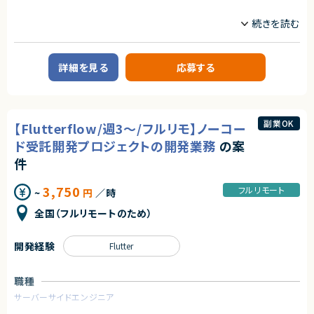
業務委託(準委任契約)
サーバーサイドエンジニア
開発・運用経験
契約元
業務内容
契約形態
株式会社LASSIC
【企業概要】
業務委託(準委任契約)
教育を軸に人材領域で企業のDXを支援しており、
エージェントから
詳細を見る
応募する
これまで15万人以上の受講生から約1,000社の企業の DX 推進をサポート
契約元
★自由な働き方が可能！（稼働をある程度自由に調整可能）
してきた企業様です。
株式会社LASSIC
★オンラインでの講義多数！
企業のDX推進を実現するために、人材の要件定義から育成ロードマップの
★講師未経験可能！
策定、アセスメント・スキル可視化など様々なサービスからその他、AI モデル
エージェントから
の受託開発やコンサルティング、AI・データサイエンスに特化した社会人向け
副業OK
【Flutterflow/週3～/フルリモ】ノーコー
スクールも運営しています。
★日本最大級の求人検索サービスを支える重要ポジションで高度な技術領
これまでに受講⽣ 15万名以上、クライアント 1000 社以上に研修を提供し
域に挑戦できます！
ド受託開発プロジェクトの開発業務
の案
てきた実績がございます。
★週4リモート＆フレックスで柔軟な働き方が可能です！
件
★業務委託で参画後、正社員としての採用についても前向きな企業様です！
【業務概要】
個社向け企業研修のメイン講師業務またはサポーター業務。講義はメイン
3,750
フルリモート
~
円
／時
講師とサポート役の講師により進行。
まずはサポート役として参画し、業務に慣れてきたらメイン講師としてご登
全国（フルリモートのため）
壇いただきます。
研修は基本的に法人のお客様に向けて実施しております。
・稼働日数：シフト制/毎月変動有
開発経験
Flutter
※前月/前々月に翌月の稼働可能日時を回収
※本業に合わせて柔軟に調整が可能
※現在ご参画されている講師の方々は月1~4回程度のご登壇をされており
職種
ます。
・稼働時間帯：平日日中（9:30~17:30）
サーバーサイドエンジニア
※講座のほとんどが自宅からのオンライン形式のため、リモートワークが基