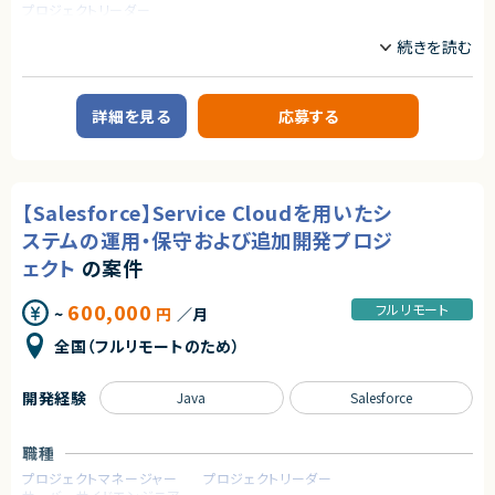
プロジェクトリーダー
契約形態
【講師人数】
約30名以上
業務委託(準委任契約)
業務内容
【案件概要】
求めるスキル
契約元
大阪を拠点とする大手不動産関連企業の営業システム（会計領域／Salesf
【必須スキル】
株式会社LASSIC
orceベース）開発プロジェクトにおいて、
詳細を見る
応募する
・ Python を用いた基礎的なプログラミング技術をお持ちの方
元請けチームに参画いただけるコンサルタントを募集しています。
エージェントから
現在、元請け側では3名が参画中です。
【下記いずれかのスキル】
★地方フルリモート可能案件です！働き方もご事情を考慮して相談可能です。
・scikit learn や SciPy 等の機械学習ライブラリを用いた実装経験
【業務内容】
★ノーコードツールを用いた開発経験が活かせます！
・PyTorch、TensorFlow 等のフレームワークを使用したディープラーニング
エンド企業ビジネスサイドとの壁打ち・ヒアリングを通じた要件定義
★Flutterflowに精通したメンバーが多数在籍しており、日々の業務を通じ
【Salesforce】Service Cloudを用いたシ
実装経験
Salesforce を中心とした会計領域のシステム要件整理
て高度な知見を吸収できる環境です。
・SQL を使ったデータベースの操作と管理の経験
要件定義後、開発ベンダー（ブリッジSE）との連携を行い、基本設計に落とし
ステムの運用・保守および追加開発プロジ
★ノーコードツールを使用したPJの受託企業のため、複数のPJをご経験して
・関係データベース（MySQL, PostgreSQLなど）の活用経験
込み
いただくことが可能です！
ェクト
の案件
・データ分析技術の保有
元請けチームの一員として、上流工程におけるコンサルティング支援を実施
・Statsmodels などのライブラリを使用した実装経験
都内からのテレワーク可（月1〜2回の大阪出張あり）
・高度なデータ分析技術
600,000
フルリモート
~
円
／月
・統計学的手法の理解と活用経験
【開発環境・技術スタック】
・仮説検定
Salesforce
全国（フルリモートのため）
・時系列分析など
・Sales Cloud / Service Cloud（基本機能）
・確率論の理解と応用
・Experience Cloud / Manufacturing Cloud（特化型）
・データの不確実性や変動の分析・解釈
Heroku
開発経験
Java
Salesforce
・講師や人に何か教えたご経験
求めるスキル
契約形態
職種
【必須スキル】
業務委託(準委任契約)
・会計システム系の技術コンサル経験
プロジェクトマネージャー
プロジェクトリーダー
・月1～2回程度大阪出張可能な方