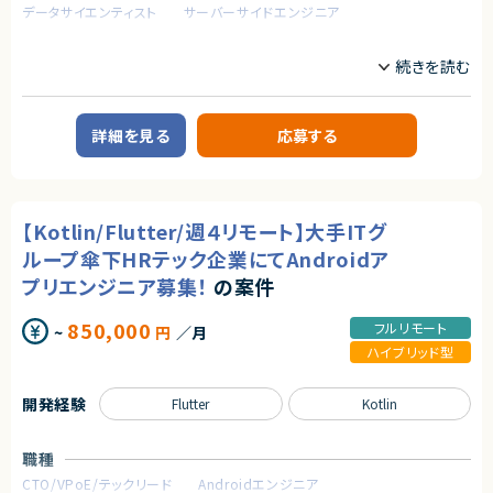
データサイエンティスト
サーバーサイドエンジニア
本です。
契約形態
①研修のサポート業務
業務内容
- 受講者からの質問の対応や、トラブルが発生した受講生に対してサポート
業務委託(準委任契約)
【企業概要】
を行います。
テクノロジーを活用し、法務業務の効率化・自動化を推進するリーガルテッ
- グループワークなどを行う際に、進捗の確認や技術的なアドバイスを行い
ク企業。
契約元
ます。
詳細を見る
応募する
株式会社LASSIC
【業務内容】
②研修の登壇業務
生成AIや大規模言語モデルの応用に関する開発及び運用
- 自社開発した資料・講義進行に従って研修を主導します。（講義、演習・グル
エージェントから
・既存サービスにおけるユーザー履歴データを用いた基礎集計や応用分析
ープワークのファシリテーション）
・生成AIや大規模言語モデルを利用したリーガルテックプロダクトの新規機
★フルリモート※日本にお住いの方のみの募集になります
能の開発及び評価
★大手グループ会社の案件です！
【ご参画後の流れ】
【Kotlin/Flutter/週４リモート】大手ITグ
・生成AIや大規模言語モデル以外の数理最適化手法を用いたリーガルテック
★中長期で参画いただける案件です！
オンボーディング＞アセスメントテスト複数回＞メイン稼働開始（3~6か月程
プロダクトの新規機能に関する企画提案
ループ傘下HRテック企業にてAndroidア
★弊社から20名以上参画中の企業様になります！※事業部は異なります
度）
・既存プロダクトAIの保守運用および改善
★横新規開発の立ち上げや横断的にプロジェクトを見ることができます。
プリエンジニア募集！
の案件
【お願いする講座】※最低一つはご登壇を目指していただきます。
求めるスキル
・DX デザイン思考・課題抽出コース
850,000
フルリモート
・DX ビジネス企画立案コース
~
円
／月
【必須スキル】
・DX プロジェクトマネジメントコース
・AIを活用してWebアプリケーションを開発した経験
ハイブリッド型
・データサイエンス活用コース
・自然言語処理を使用したモデル開発などの業務経験
・ディープラーニングハンズオン
・FastAPI の使用した開発経験
・データサイエンス実践コース
開発経験
・Rust、C#、Java、Goなどの静的型付け言語の経験
Flutter
Kotlin
・機械学習実践コース
・Gitを用いたチーム開発経験
・データエンジニアリング入門コース
・SQL 入門コース
【歓迎スキル】
職種
・データエンジニアリング実践コース
・Snowflakeなどクラウドデータプラットフォームを用いた分析開発経験
CTO/VPoE/テックリード
Androidエンジニア
・生成 AI 活用コース