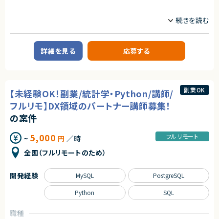
契約形態
業務内容
【講師人数】
業務委託(準委任契約)
約30名以上
ネイティブアプリ開発チームにてAndroidネイティブアプリの設計・開発・運
用・保守をお願いします。
契約元
求めるスキル
＜具体的な業務例＞
株式会社LASSIC
【必須スキル】
詳細を見る
応募する
・Androidネイティブアプリの開発・運用
・Python を用いた基礎的なプログラミング技術
・プロダクトオーナーやデザイナー、バックエンドエンジニアと密に連携しな
エージェントから
・機械学習ライブラリの使用経験
がら、アプリ開発の要件定義・設計・開発・運用まで、一気通貫で実施
・scikit-learn
★少人数精鋭チーム
・機能開発だけでなく、リファクタリングや依存ライブラリの更新、パフォーマ
・SciPy など
裁量をもってやりがいを感じながら開発を進めていきたい方におすすめで
ンス改善等の様々な開発・運用・保守
・ディープラーニングフレームワークの使用経験
副業OK
【未経験OK！副業/統計学・Python/講師/
す！
・PyTorch
求めるスキル
フルリモ】DX領域のパートナー講師募集！
・TensorFlow など
★社会的意義が高い！
・画像処理技術の経験
【必須スキル】
法務DX・リーガルテック市場は急成長中で、社会的インパクトが大きいPJで
の案件
・TorchVision を用いた画像分類、物体検知、セグメンテーション
・KotlinまたはFlutterを使用したAndroidアプリの開発・運用経験（目安5年
す。
・トランスフォーマーモデルの理解
以上）
5,000
・BERT
フルリモート
~
円
／時
・Androidネイティブアプリ開発の実務経験または理解
★キャリア価値が高い！
・GPTなど
・API連携を含む設計・実装経験（非同期処理、通信処理の理解含む）
AI×リーガルテックという希少な領域で専門性を磨けるうえ、
・生成AIモデルの実務活用経験
全国（フルリモートのため）
・MVP・MVVM・Clean Architecture、VIPER等での、データ設計から開発・運
大規模言語モデルの実運用経験は、今後の市場価値が非常に高いので市場
用の経験
価値を高めることができるPJ。
【尚可スキル】
開発経験
・講師経験
MySQL
PostgreSQL
【あると望ましいスキル・経験】
- 人に分かりやすく教える力のある方
・Google Playストアへの申請や運用・保守の実務経験
- 初対面の方と柔軟にコミュニケーション取られる方
Python
SQL
・FCMを使用したPush Notificationの開発・運用経験
・iOSアプリ開発・運用経験
契約形態
・OSSを使った開発・運用経験
職種
・Goなどを使用したネイティブまたはWebアプリケーションのバックエンド