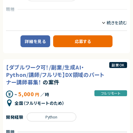
単に技術に精通しているだけではなく、事業を成長させ続けるために技術
を最大限に活用するといった技術投資の目線と、開発組織を牽引していくこ
職種
とができるリーダーシップを持った、CTOやテックリード等の経験を持った仲
間を強く求めています。
フロントエンドエンジニア
サーバーサイドエンジニア
■業務内容
業務内容
あらゆる事業部や横断的な企画を推進する部門と連携しています。
【企業概要】
新規開発の立ち上げや横断的にプロジェクトを見ることができるので、様々
Webシステムやアプリの開発を中心に、技術コンサルや新規サービス開発ま
なプロジェクトに関わることができます。
詳細を見る
応募する
で手がける、少数精鋭のエンジニア集団です。
・CTOやVPoEと連携して開発組織および様々なプロダクトの課題解決
お客様の新規事業立ち上げから運用までを担うサービスを展開している企
・全社横断のプロジェクトや新規事業の立ち上げを事業計画フェーズから支
業様で、事業拡大に伴い新たなメンバーを募集します。
援
・アーキテクチャレビューや技術的課題の解決といった事業部支援
【業務概要】
・生産性向上とリスク軽減のためのモダン化をインフラ、アプリケーションの
副業OK
【ダブルワーク可！/副業/生成AI・
お客様は教育業界、webサービス業界、福祉業界などですべてお客様との直
両面から推進
接取引になります。
・開発組織の課題解決、エンジニアの育成、採用支援
Python/講師/フルリモ】DX領域のパート
お客様と打合せをしながら、要件定義から保守運用までの工程をすべてエ
ンジニアが行います。
ナー講師募集！
の案件
ビジネス側とのやり取りも発生します。
■ポジションの魅力
1案件、約10名のチームで構成されています。
特定のプロダクトを持たない組織だからこそ俯瞰的に課題を見極め、全体
5,000
フルリモート
~
円
／時
例）・プレスリリース配信
最適となる解決策を打っていくことが求められます。
・電子書籍にかかわるサービス
テックリード室として全社を俯瞰して施策を考えるだけでなく、主担当となる
全国（フルリモートのため）
・学習支援システム
事業においては事業部の開発チームと共に事業に深くコミットしていただく
・社内システム構築
ので、俯瞰と詳細、複数の視点を持って大きな課題に取り組む力を身につけ
られる環境です。
開発経験
Python
【メンバー構成】
エンジニア10名（半数以上が業務委託で活躍中！）
○開発統括本部テックリード室
- 19名
職種