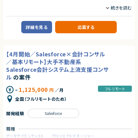
本です。
業務内容
■企業概要
①研修のサポート業務
ノーコード・ローコード開発に特化した受託企業です。
- 受講者からの質問の対応や、トラブルが発生した受講生に対してサポート
を行います。
■案件概要
- グループワークなどを行う際に、進捗の確認や技術的なアドバイスを行い
詳細を見る
応募する
大手デベロッパーのビルに所属する従業員向けのアプリや、ECサイトのサブ
ます。
スクリプションの開発
②研修の登壇業務
■業務詳細
- 自社開発した資料・講義進行に従って研修を主導します。（講義、演習・グル
・Flutterflowの画面作成および、cloud functionの実装など開発業務
ープワークのファシリテーション）
【4月開始／Salesforce×会計コンサル
・ノーコードツールが提供する機能では足りない部分を、バックエンドで補完
・AIなどを活用し、業務の効率化のご提案等
／基本リモート】大手不動産系
【ご参画後の流れ】
オンボーディング＞アセスメントテスト複数回＞メイン稼働開始（3~6か月程
Salesforce会計システム上流支援コンサ
■募集背景
度）
・受注PJ増加に伴い、Flutterflowエンジニアの新規募集です。
ル
の案件
【お願いする講座】※最低一つはご登壇を目指していただきます。
求めるスキル
・DX デザイン思考・課題抽出コース
1,125,000
フルリモート
~
円
／月
・DX ビジネス企画立案コース
【必須スキル】
・DX プロジェクトマネジメントコース
・Flutterflowを使用した開発経験
全国（フルリモートのため）
・データサイエンス活用コース
・フロントエンド、バックエンドの開発経験
・ディープラーニングハンズオン
・チームで開発した経験
・データサイエンス実践コース
開発経験
Salesforce
・機械学習実践コース
【歓迎スキル】
・データエンジニアリング入門コース
・ノーコード/ローコードを使用環境としたプロジェクトマネジメント経験
・SQL 入門コース
・基本設計以降のご経験
職種
・データエンジニアリング実践コース
・Dartを使用した開発経験
・生成 AI 活用コース
データサイエンティスト
プロジェクトマネージャー