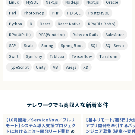
Linux
MySQL
Next.js
Node.js
Nuxt.js
Oracle
Perl
Photoshop
PHP
PL/SQL
PostgreSQL
Python
R
React
React Native
RPA(Biz Robo)
RPA(UiPath)
RPA(WinActor)
Ruby on Rails
Salesforce
SAP
Scala
Spring
Spring Boot
SQL
SQL Server
Swift
Symfony
Tableau
Tensorflow
Terraform
TypeScript
Unity
VB
Vue.js
XD
テレワークでも高収入な新着案件
【10月開始／ServiceNow／フルリ
【基本リモート/週5日】
モート】システム導入支援プロジェク
アプリ開発を牽引するバ
トにおける上流～開発リード業務
ンジニア募集（提案～要
の