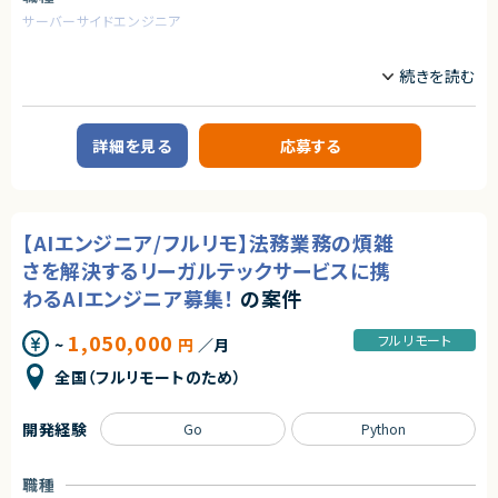
求めるスキル
アダルトコンテンツ有り
サーバーサイドエンジニア
【必須要件】
※あらかじめご理解の上、ご応募をお願いいたします
・Ruby on Rails実務経験
業務内容
・React/Vue.js実務経験
求めるスキル
・Github利用でのプルリクエストベースの開発経験
【企業概要】
・自走力のある方
【必須スキル】
教育を軸に人材領域で企業のDXを支援しており、
・大規模システムにおける技術選定などの意志決定に関わった経験
これまで15万人以上の受講生から約1,000社の企業の DX 推進をサポート
【歓迎要件】
・コンテナ、CI/CD、マイクロサービス等のモダンな技術の経験
してきた企業様です。
詳細を見る
応募する
・jQuery以外のjsフレームワーク利用経験
・インフラからバックエンド、フロントエンドまでの広い実装経験
企業のDX推進を実現するために、人材の要件定義から育成ロードマップの
・Java, Scala, Go などのコンパイラ型言語の開発経験
■下記の言語を複数経験のある方
策定、アセスメント・スキル可視化など様々なサービスからその他、AI モデル
・Next.js
の受託開発やコンサルティング、AI・データサイエンスに特化した社会人向け
・Go
契約形態
スクールも運営しています。
・Github Actions
これまでに受講⽣ 15万名以上、クライアント 1000 社以上に研修を提供し
業務委託(準委任契約)
【AIエンジニア/フルリモ】法務業務の煩雑
・Terraform
てきた実績がございます。
・MySQL
さを解決するリーガルテックサービスに携
契約元
・Redis
【業務概要】
わるAIエンジニア募集！
の案件
・GCP, AWS
個社向け企業研修のメイン講師業務またはサポーター業務。講義はメイン
株式会社LASSIC
講師とサポート役の講師により進行。
【歓迎条件】
まずはサポート役として参画し、業務に慣れてきたらメイン講師としてご登
エージェントから
1,050,000
フルリモート
~
円
／月
・大規模サービスの開発に携わったことがある
壇いただきます。
★フルリモート稼働可能！
・CTO、テックリードとして開発組織をリードしてきた経験
研修は基本的に法人のお客様に向けて実施しております。
全国（フルリモートのため）
★複数案件があるため、フルスタックエンジニアとしてのご経験の幅を広げ
・Next.jsの実務経験
・稼働日数：シフト制/毎月変動有
ることができる環境です。
・Goの実務経験
※前月/前々月に翌月の稼働可能日時を回収
★プロフェッショナルな方たちとお客様の事業成長を０→１でご支援できる
・Github Actions、CircleCIの実務経験
※本業に合わせて柔軟に調整が可能
開発経験
Go
Python
やりがいのあるポジションです。
・MySQL（Spannerも含む）の実務経験
※現在ご参画されている講師の方々は月1~4回程度のご登壇をされており
・GCP, AWSの実務経験
ます。
・フロントエンドのテストを書いたことがある
・稼働時間帯：平日日中（9:30~17:30）
職種
・コストを意識しながらコードを書くことができる
※講座のほとんどが自宅からのオンライン形式のため、リモートワークが基