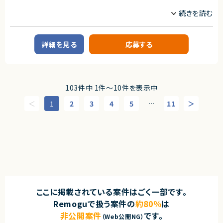
株式会社LASSIC
業務内容
エージェントから
■概要
★フルリモート（初日出社はございます）
Salesforce開発の部署へのアサインを想定しています。
★Salesforce環境でのスキルを活かせる案件です。
次年度に向けてSalesforceのPM/プリセールスができる方を探しておりま
詳細を見る
応募する
す。
■業務内容
・プロジェクト開始前のプリセールス対応
・既存案件のPM業務
103件中 1件〜10件を表示中
求めるスキル
1
2
3
4
5
11
⋯
【必須スキル】
・Salesforceを用いた開発経験
・PM経験もしくはプリセールス、ITコンサルティング経験
契約形態
業務委託(準委任契約)
契約元
株式会社LASSIC
ここに掲載されている案件はごく一部です。
エージェントから
Remoguで扱う案件の
約80％
は
★フルリモート（完全リモート テレワーク・在宅勤務可）
非公開案件
です。
（Web公開NG）
★プリセールスのフェーズからプロジェクトに関わることのできる貴重な案