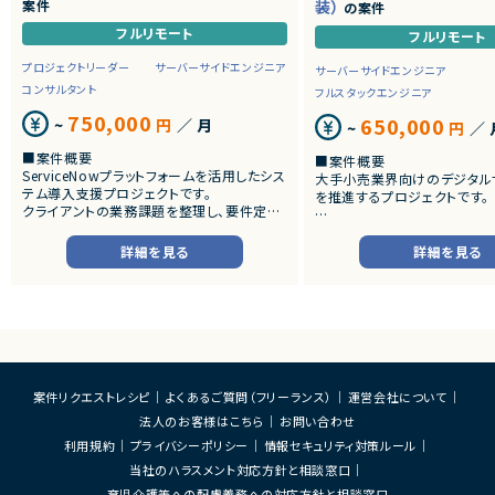
案件
装）
の案件
フルリモート
フルリモート
プロジェクトリーダー
サーバーサイドエンジニア
サーバーサイドエンジニア
コンサルタント
フルスタックエンジニア
750,000
650,000
~
円
／ 月
~
円
／ 
■案件概要
■案件概要
ServiceNowプラットフォームを活用したシス
大手小売業界向けのデジタル
テム導入支援プロジェクトです。
を推進するプロジェクトです。
クライアントの業務課題を整理し、要件定義
から設計・開発・テストまで一貫して担当いた
■プロダクトやサービスの概
だきます。
・店舗向けスマホアプリおよび
詳細を見る
詳細を見る
システムの継続的なエンハン
■業務内容
す。
・顧客との要件ヒアリングおよび要件定義
・既にサービス稼働中であり、
・ServiceNowを用いた業務システムの設
年単位で新機能追加や改善を
計、開発、テスト
ースしています。
・JavaScriptによるカスタマイズ開発
・ワークフロー設計および各種機能実装
■業務内容
・詳細設計書、テスト仕様書等のドキュメント
・要件整理および要件定義支
案件リクエストレシピ
よくあるご質問（フリーランス）
運営会社について
作成
・バックエンドシステムの設計
法人のお客様はこちら
お問い合わせ
・成果物レビューおよび品質管理
・コードレビューの実施
・開発メンバーへの技術支援、進捗管理
・リリース対応および品質向
利用規約
プライバシーポリシー
情報セキュリティ対策ルール
・技術課題に対する検討、提案
当社のハラスメント対応方針と相談窓口
■体制
・ステークホルダーとの調整お
・少人数体制でのプロジェクト推進
育児介護等への配慮義務への対応方針と相談窓口