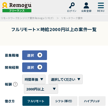
フリーランス
ログイン
会員登録
リモートワークエンジニア案件Remogu（リモグ）
リモートワーク案件
フルリモート×時給2000円以上の案件一覧
募集職種
選択
開発経験
選択
報酬
働き方
フルリモート
シフト（移行）
ハイブリッド