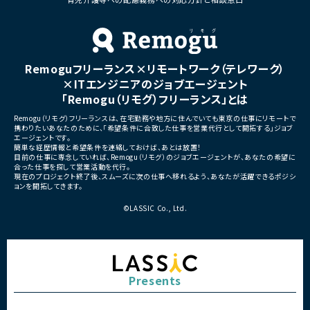
ケーション
・クライアントおよび開発メンバーとのコミュ
ニケーションあり
■募集背景
・サービスの継続的な機能拡
■募集背景
募集
プロジェクト拡大に伴う増員募集
Remoguフリーランス×リモートワーク（テレワーク）
■担当工程
・要件定義
×ITエンジニアのジョブエージェント
・基本設計
「Remogu（リモグ）フリーランス」とは
・詳細設計
・実装
Remogu（リモグ）フリーランスは、在宅勤務や地方に住んでいても東京の仕事にリモートで
・テスト
携わりたいあなたのために、「希望条件に合致した仕事を営業代行として開拓する」ジョブ
・リリース対応
エージェントです。
簡単な経歴情報と希望条件を連絡しておけば、あとは放置！
■その他補足
目前の仕事に専念していれば、Remogu（リモグ）のジョブエージェントが、あなたの希望に
合った仕事を探して営業活動を代行。
・複数ベンダーによる混成チ
現在のプロジェクト終了後、スムーズに次の仕事へ移れるよう、あなたが活躍できるポジシ
・全体約100名規模の大型プ
ョンを開拓してきます。
©LASSIC Co., Ltd.
Presents