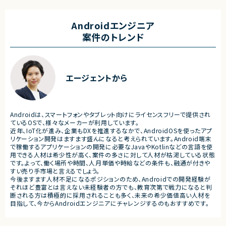
・Kubernetesを中心としたコンテナ基盤の
・ビジネスアイデアのMVPへ
運用・改善
支援
・OSS製品の調査、技術検証、導入支援
・実装可能なPBIへの落とし
Androidエンジニア
・SREの観点からの信頼性向上施策の企画・
クログ管理支援
案件のトレンド
実施
・非エンジニアPOへの技術的
・開発チーム向けプラットフォームの改善お
の翻訳支援
よび運用支援
・ゴールやスコープのチーム
・他スクラムマスターとのナレ
■募集背景
織的なアジャイル推進施策の
・工場向けシステム開発チームの生産性向
エージェントから
上および開発効率改善のため
■募集背景
・顧客体験を統合する新規プラ
■担当工程
立ち上げに伴う体制強化
・要件整理、設計、構築、運用改善、運用保守
・アジャイル文化の浸透およ
Androidは、スマートフォンやタブレット向けにライセンスフリーで提供され
の成長促進
ているOSで、様々なメーカーが利用しています。
■その他補足
近年、IoT化が進み、企業もDXを推進するなかで、AndroidOSを使ったアプ
・フルリモート勤務 （初日のみ田町へ出社の
■担当工程
リケーション開発はますます盛んになると考えられています。Android端末
可能性あり）
・要件定義
で稼働するアプリケーションの開発に必要なJavaやKotlinなどの言語を使
・OSSを積極的に活用する環境です
・プロダクト企画支援
用できる人材は希少性が高く、案件の多さに対して人材が枯渇している状態
・スクラム運営
です。よって、働く場所や時間、人月単価や時給などの条件も、融通が付きや
・開発プロセス改善
すい売り手市場と言えるでしょう。
・組織改善
今後ますます人材不足になるポジションのため、Androidでの開発経験が
それほど豊富とは言えない未経験者の方でも、教育次第で戦力になると判
断される方は積極的に採用されることも多く、未来の希少価値高い人材を
目指して、今からAndroidエンジニアにチャレンジするのもおすすめです。