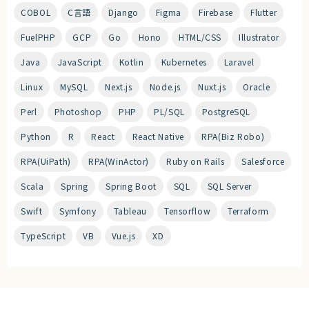
COBOL
C言語
Django
Figma
Firebase
Flutter
FuelPHP
GCP
Go
Hono
HTML/CSS
Illustrator
Java
JavaScript
Kotlin
Kubernetes
Laravel
Linux
MySQL
Next.js
Node.js
Nuxt.js
Oracle
Perl
Photoshop
PHP
PL/SQL
PostgreSQL
Python
R
React
React Native
RPA(Biz Robo)
RPA(UiPath)
RPA(WinActor)
Ruby on Rails
Salesforce
Scala
Spring
Spring Boot
SQL
SQL Server
Swift
Symfony
Tableau
Tensorflow
Terraform
TypeScript
VB
Vue.js
XD