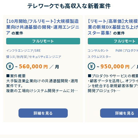
テレワークでも高収入な新着案件
【10月開始/フルリモート】大規模製造
【リモート/高単価】大規
業向け共通基盤の開発・運用エンジニ
業の新規DX基盤立ち上
ア
スター募集！
の案件
の案件
フルリモート
フルリモート
インフラエンジニア/SRE
コンサルタント
PdM（プロダク
情シス/社内SE/セキュリティエンジニア
スクラムマスター
560,000
950,000
~
円
／ 月
~
円
／ 
■案件概要
■プロダクトやサービスの概
大手製造業企業向けの共通基盤開発・運用
・顧客データを活用し、オフラ
案件です。
ンを統合する新規顧客体験プ
複数の工場向けシステム開発チームに対し、
開発プロジェクト
CI/CD、監視、通知、認証・認可などの共通機
能を提供するプラットフォームの設計・構築・
■業務内容
運用を担当いただきます。
・チームにおける心理的安全
スクラムイベントの最適化・フ
詳細を見る
詳細を見る
■業務内容
ン
・共通基盤の設計・構築・運用
・自己組織化されたクロスファ
・CI/CD環境の整備および改善
チームとなるためのコーチン
・監視・通知基盤の構築、運用改善
・開発障害の早期発見および
・認証・認可基盤の設計・運用
の構築