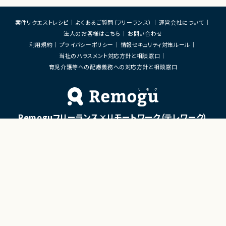
案件リクエストレシピ
よくあるご質問（フリーランス）
運営会社について
法人のお客様はこちら
お問い合わせ
利用規約
プライバシーポリシー
情報セキュリティ対策ルール
当社のハラスメント対応方針と相談窓口
育児介護等への配慮義務への対応方針と相談窓口
Remoguフリーランス×リモートワーク（テレワーク）
×ITエンジニアのジョブエージェント
「Remogu（リモグ）フリーランス」とは
Remogu（リモグ）フリーランスは、在宅勤務や地方に住んでいても東京の仕事にリモートで
携わりたいあなたのために、「希望条件に合致した仕事を営業代行として開拓する」ジョブ
エージェントです。
簡単な経歴情報と希望条件を連絡しておけば、あとは放置！
目前の仕事に専念していれば、Remogu（リモグ）のジョブエージェントが、あなたの希望に
合った仕事を探して営業活動を代行。
現在のプロジェクト終了後、スムーズに次の仕事へ移れるよう、あなたが活躍できるポジシ
ョンを開拓してきます。
©LASSIC Co., Ltd.