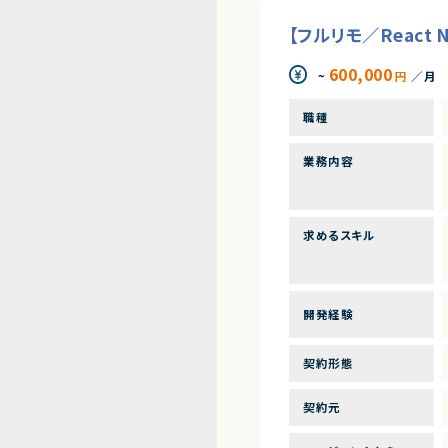
【フルリモ／React
600,000
~
円
／月
職種
業務内容
求めるスキル
開発経験
契約形態
契約元