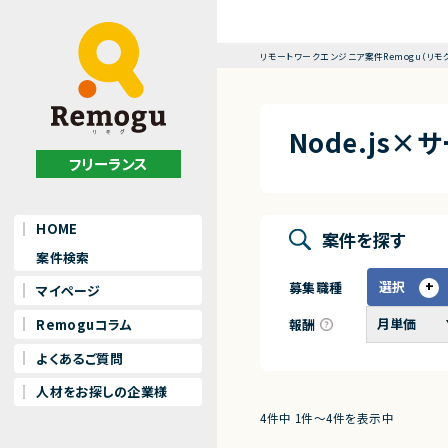
リモートワークエンジニア案件Remogu（リモ
Node.js
フリーランス
HOME
案件を探す
案件検索
選択
募集職種
マイページ
報酬
Remoguコラム
よくあるご質問
人材をお探しの企業様
4件中 1件〜4件を表示中