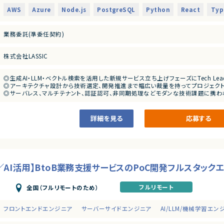
・AWSサーバレスアーキテクチャの設計
・IaC、CI/CD、負荷対策を含む本番運用を考慮したシステム設計経験
・フロントエンド、バックエンド、インフラを含む技術選定
AWS
Azure
Node.js
PostgreSQL
Python
React
Typ
・小規模チームで技術的な意思決定を行い、開発を推進した経験
・PostgreSQLを利用したDB設計
※日本語ネイティブレベルでのコミュニケーション能力を必須とします。
・マルチドメイン、マルチテナント設計
・LLMおよびベクトル検索機能の設計、実装
業務委託(準委任契約)
■尚可スキル
・画像アップロード、画像解析処理の設計
・Azure AI Foundryや画像解析・マルチモーダルAIの利用経験
・Amazon SQSを利用した非同期処理基盤の設計
・LINE Messaging APIまたはWebhookを利用した開発経験
・IaC、CI/CD環境の構築
株式会社LASSIC
・Amazon SQSを利用した非同期処理基盤の設計経験
・負荷試験およびAuto Scaling設計
・BtoB向けサービスやPoC・新規サービスの立ち上げ経験
・コードレビュー
・技術課題やリスクの整理、解決
◎生成AI・LLM・ベクトル検索を活用した新規サービス立ち上げフェーズにTech Le
■求める人物像
・顧客との技術的な調整
◎アーキテクチャ設計から技術選定、開発推進まで幅広い裁量を持ってプロジェクト
・要件が変化するPoC開発を柔軟に進められる方
・Full Stack Engineerの技術支援
◎サーバレス、マルチテナント、認証認可、非同期処理などモダンな技術課題に携わ
・技術的な選択肢とトレードオフを整理して意思決定できる方
◎小規模チームならではの開発スピード感があり、技術的意思決定に深く関与でき
・指示を待つだけでなく、要件や設計について主体的に提案できる方
■募集背景
◎フルリモート環境で全国から参画可能なため、柔軟な働き方を実現できます！
・小規模チームで担当領域を限定せずに動ける方
・新規AIサービスのPoC開発に伴う体制強化
詳細を見る
応募する
・技術的な課題やリスクを早い段階で共有できる方
・AIの精度だけでなく、コスト、レスポンス速度、運用性を考慮できる方
■担当工程
・エンド企業やプロジェクトメンバーと円滑に連携できる方
・要件定義 ・基本設計 ・詳細設計 ・実装 ・テスト ・リリース
／AI活用】BtoB業務支援サービスのPoC開発フルスタック
フルリモート
全国（フルリモートのため）
フロントエンドエンジニア
サーバーサイドエンジニア
AI/LLM/機械学習エン