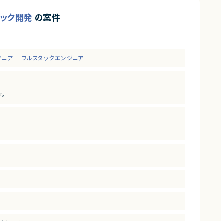
スタック開発
の案件
ジニア
フルスタックエンジニア
す。
ージェントを活用したAI駆動開発環境およびマイクロサービスアーキ