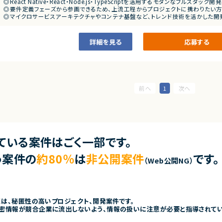
◎React Native・React・Node.js・TypeScriptを活用するモダンなフルスタック
◎要件定義フェーズから参画できるため、上流工程からプロジェクトに携わりたい方
◎マイクロサービスアーキテクチャやコンテナ基盤など、トレンド技術を活かした開
◎AIエージェントを活用したAI駆動開発環境のため、次世代の開発スタイルを実践
◎フルリモートかつ地方在住者も参画可能なため、柔軟な働き方を実現できます！
詳細を見る
応募する
1
ている案件はごく一部です。
う案件の
約80％
は
非公開案件
です。
（Web公開NG）
くは、秘匿性の高いプロジェクト、開発案件です。
密情報が競合企業に流出しないよう、情報の扱いに注意が必要と指導されて