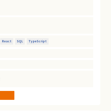
効率化するサービスのPoC開発案件です。
います。
React
SQL
TypeScript
！
る方
ます！