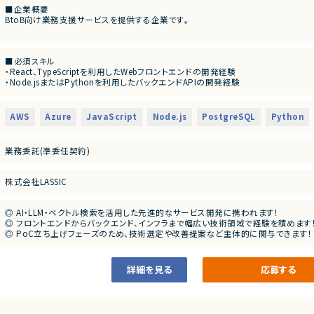
■企業概要
BtoB向け業務支援サービスを提供する企業です。
■プロダクトやサービスの概要
・業務現場における登録情報を管理し、AI技術を活用して検索や問い合わせ対応を
■必須スキル
・キーワード検索とベクトル検索を組み合わせた高度な検索機能の実装を予定して
・React、TypeScriptを利用したWebフロントエンドの開発経験
・Node.jsまたはPythonを利用したバックエンドAPIの開発経験
■業務内容
・AWS Lambda、API Gateway、S3等を利用したサーバレスシステムの開発経験
・React、Vite、TypeScriptを利用したSPA開発
・リレーショナルデータベースを利用したアプリケーション開発経験
・スマートフォン／PC向けレスポンシブUI実装
・認証・認可を伴うWebアプリケーションの開発経験
・拾得物の登録・編集・検索・管理画面の開発
AWS
Azure
JavaScript
Node.js
PostgreSQL
Python
・フロントエンドからバックエンドまで一貫して機能開発を進めた経験
・AWS Lambdaを利用したバックエンドAPI開発
・日本語ネイティブレベルでのコミュニケーション能力
・PostgreSQLを利用したデータ登録・検索処理実装
・Amazon S3への画像アップロード機能開発
業務委託(準委任契約)
■尚可スキル
・CloudFrontによる画像配信機能実装
・生成AI APIやベクトル検索を利用したアプリケーション開発経験
・Amazon Cognitoによる認証認可機能実装
・Amazon SQS、Aurora Serverless v2の利用経験
・SQSを利用した非同期処理開発
株式会社LASSIC
・LINE Messaging APIまたはWebhookを利用した開発経験
・LLMおよびベクトル検索との連携
・BtoB向けサービスやPoC・新規サービスの立ち上げ経験
・LINE Messaging API／Webhook連携
・単体テスト、結合テスト、コードレビュー
◎ AI・LLM・ベクトル検索を活用した先進的なサービス開発に携われます！
■求める人物像
◎ フロントエンドからバックエンド、インフラまで幅広い技術領域で経験を積めます
・要件が変化するPoC開発を柔軟に進められる方
■募集背景
◎ PoC立ち上げフェーズのため、技術選定や改善提案など主体的に関与できます！
・フロントエンドとバックエンドの両方に対応できる方
・PoC開発および限定ローンチに向けた体制強化のため。
◎ 少数精鋭体制で裁量が大きく、プロダクトづくりに深く入り込める案件です！
・仕様が完全に固まっていない状況でも、必要な確認や提案を行いながら開発でき
◎ フルリモート環境でありながら、新規サービス開発のコアメンバーとして活躍でき
・指示待ちではなく主体的に改善提案できる方
■担当工程
詳細を見る
応募する
・小規模チームで幅広く対応できる方
・機能設計 ・実装 ・テスト ・リリース