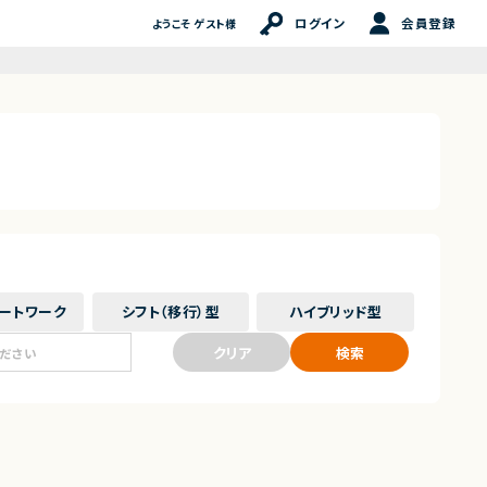
ログイン
会員登録
ようこそ ゲスト様
ート
ワーク
シフト（移行）
型
ハイブリッド
型
クリア
検索