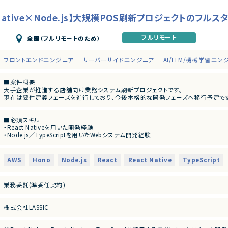
 Native×Node.js】大規模POS刷新プロジェクトのフル
フルリモート
全国（フルリモートのため）
フロントエンドエンジニア
サーバーサイドエンジニア
AI/LLM/機械学習エン
■案件概要
大手企業が推進する店舗向け業務システム刷新プロジェクトです。
現在は要件定義フェーズを進行しており、今後本格的な開発フェーズへ移行予定で
フロントエンドからバックエンド、クラウド環境まで幅広く携わることができ、AIエ
テクチャを採用したシステム開発に従事いただきます。
■必須スキル
・React Nativeを用いた開発経験
■業務内容
・Node.js／TypeScriptを用いたWebシステム開発経験
・POSシステム刷新に伴うアプリケーション開発
・チーム開発経験
・フロントエンド開発（React Native／React）
・コンポーネント指向を意識したモダンフロントエンド開発経験
・バックエンド開発（Node.js、TypeScript、Hono）
・AI駆動開発
・AWS/ECS環境での開発
AWS
Hono
Node.js
React
React Native
TypeScript
・マイクロサービスアーキテクチャ環境での開発
■尚可スキル
・AIエージェントを活用したAI駆動開発
・AWS環境での開発経験
業務委託(準委任契約)
・ECSなどコンテナ基盤での開発経験
■担当工程
・マイクロサービスアーキテクチャの経験
・要件定義
・POSシステム開発経験
・基本設計
株式会社LASSIC
・カラオケ業界向けシステム開発経験
・詳細設計
・AIエージェントを活用した開発経験
・実装
・テスト