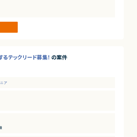
するテックリード募集！
の案件
ジニア
験