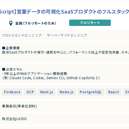
eScript】営業データの可視化SaaSプロダクトのフルスタ
フルリモート
全国（フルリモートのため）
フロントエンドエンジニア
サーバーサイドエンジニア
■企業概要
既存SaaSプロダクトの保守・運用を中心に、パフォーマンス向上や安定性改善、セキ
■業務内容
・既存Webアプリケーションの保守・運用
■必須スキル
・パフォーマンス改善および負荷対策の実施
・5年以上のWebアプリケーション開発経験
・障害発生時の原因調査および再発防止策の設計
（例：Claude Code, Codex, Gemini CLI, GitHub Copilotなど）
・安定稼働を前提としたシステム設計改善
・フルスタックでのWebアプリケーション開発経験
・セキュリティリスクの洗い出しと改善対応
‐フロントエンド開発（例：React/Next.js/Vue.js）
・品質を重視した開発プロセスの推進
‐バックエンド開発（例：Node.js/Go など）
・AI活用を取り入れた開発手法への適応（将来的な発展含む）
Firebase
GCP
Next.js
Node.js
PostgreSQL
React
S
・GCP/AWSのいずれかの知識
■尚可スキル
業務委託(準委任契約)
・AI搭載コードエディタを用いたプログラミングまたはバイブコーディング経験
・オープンかつ素直なコミュニケーションを大事にし、職種や立場の垣根を越えて協
・急成長中のスタートアップで、世の中に価値のあるプロダクトを増やし、社会的な
株式会社LASSIC
・プロダクトの価値最大化のためにPoC段階から積極的に携わり、当事者意識を持
・スタートアップならではのスピード感や大きな変化をポジティブに楽しめる方