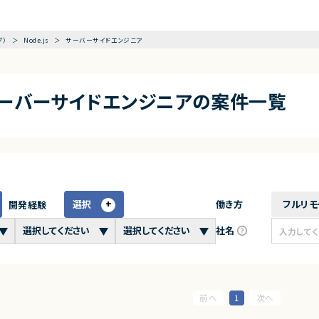
グ）
Node.js
サーバーサイドエンジニア
×サーバーサイドエンジニアの案件一覧
選択
働き方
フルリモ
開発経験
社名
1