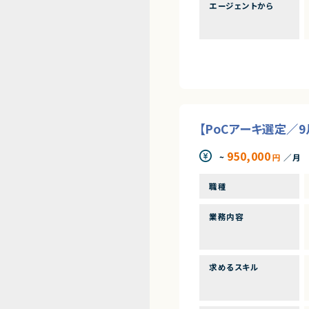
エージェントから
【PoCアーキ選定／
950,000
~
円
／月
職種
業務内容
求めるスキル