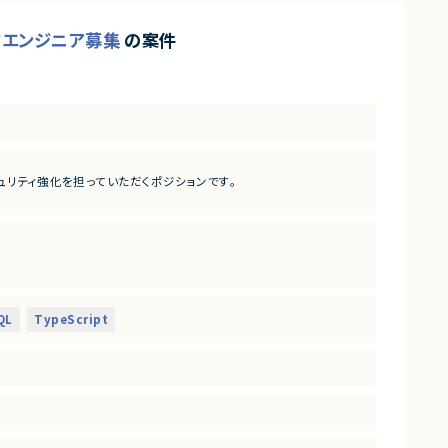
ックエンジニア募集
の案件
ュリティ強化を担っていただくポジションです。
QL
TypeScript
調できる推進力
インパクトのある事業に携わりたい方
って改善に取り組める方