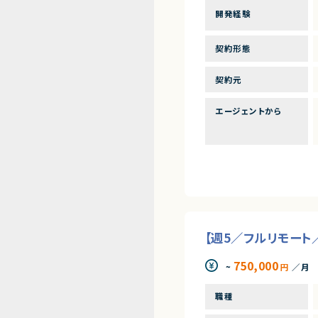
開発経験
契約形態
契約元
エージェントから
【週5／フルリモート
750,000
~
円
／月
職種