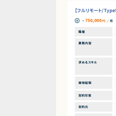
【フルリモート/Typ
750,000
~
円
／月
職種
業務内容
求めるスキル
開発経験
契約形態
契約元