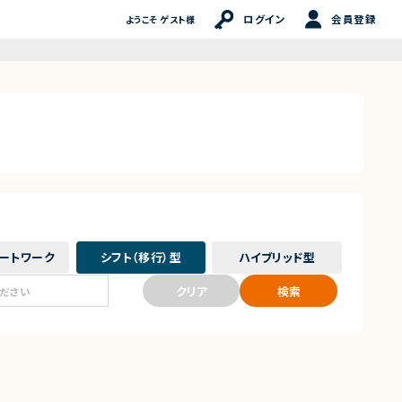
ログイン
会員登録
ようこそ ゲスト様
ート
ワーク
シフト（移行）
型
ハイブリッド
型
クリア
検索