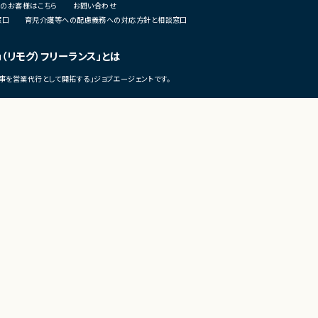
のお客様はこちら
お問い合わせ
析
窓口
育児介護等への配慮義務への対応方針と相談窓口
・仮説立案、検証、優先順位付け
・KPI設計、ロードマップ策定およ
・エンジニア、デザイナー、CS、Bi
u（リモグ）フリーランス」とは
ングとの連携推進
事を営業代行として開拓する」ジョブエージェントです。
■募集背景
・既存サービス拡大および新規プ
化に伴う体制増強
■担当工程
・要件定義
©LASSIC Co., Ltd.
・仕様設計
・プロダクト企画
・開発推進
・運用改善
■その他補足
・フルリモート勤務可能
・10:15から朝会あり
・長期参画前提案件
テレワークの市場調査・トレンド発信メディア
テレワーク・リモートワーク総合研究所（テレリモ総研）