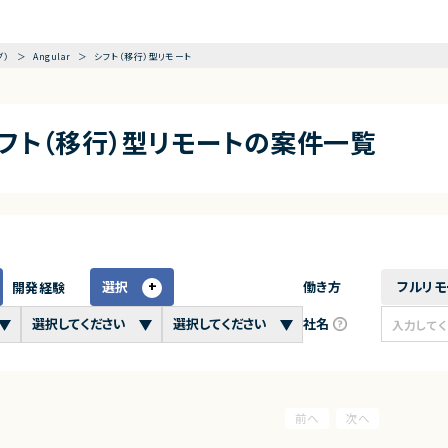
グ）
Angular
シフト（移行）型リモート
×シフト（移行）型リモートの案件一覧
選択
働き方
フルリモ
開発経験
社名