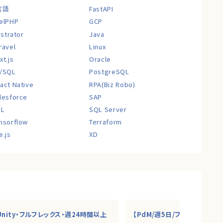
言語
FastAPI
elPHP
GCP
lustrator
Java
ravel
Linux
xt.js
Oracle
/SQL
PostgreSQL
act Native
RPA(Biz Robo)
lesforce
SAP
QL
SQL Server
nsorflow
Terraform
e.js
XD
Unity・フルフレックス・週24時間以上
【PdM/週5日/フルリモ】AI・S