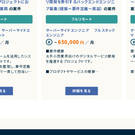
プロジェクトにお
リ開発を牽引するバックエンドエンジニ
～
ド業務
の案件
ア募集（提案～要件定義～実装）
の案件
案
モート
フルリモート
サーバーサイドエ
サーバーサイドエンジニア
フルスタック
ゲ
ント
エンジニア
マ
650,000
／ 月
~
円
／ 月
■案件概要
案
トフォームを活用したシス
大手小売業界向けのデジタルサービス開発
・
トです。
を推進するプロジェクトです。
ー
を整理し、要件定義
まで一貫して担当いた
■プロダクトやサービスの概要
案
・店舗向けスマホアプリおよびバックエンド
発
システムの継続的なエンハンス開発案件で
・
す。
見る
詳細を見る
ングおよび要件定義
・既にサービス稼働中であり、数ヶ月から半
いた業務システムの設計、
年単位で新機能追加や改善を継続的にリリ
ースしています。
カスタマイズ開発
よび各種機能実装
■業務内容
様書等のドキュメント
・要件整理および要件定義支援
・バックエンドシステムの設計、実装、テスト
び品質管理
・コードレビューの実施
支援、進捗管理
・リリース対応および品質向上活動