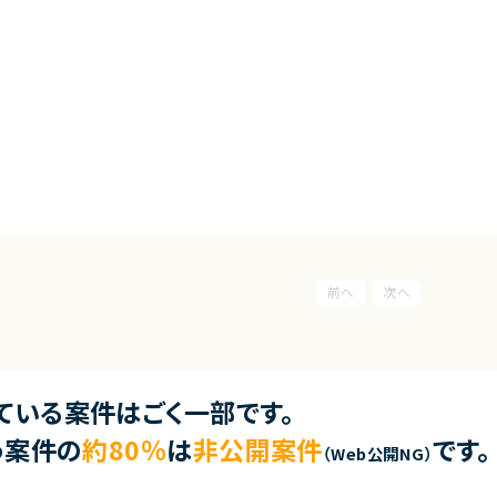
ている案件はごく一部です。
う案件の
約80％
は
非公開案件
です。
（Web公開NG）