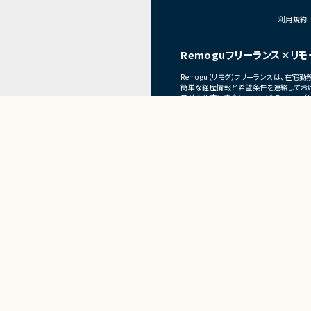
■体制
利用規約
・少人数体制でのプロジ
・クライアントおよび開
Remoguフリーランス×リモ
ニケーションあり
Remogu（リモグ）フリーランスは、在
■募集背景
簡単な経歴情報と希望条件を連絡しておけ
プロジェクト拡大に伴
目前の仕事に専念していれば、Remogu
現在のプロジェクト終了後、スムーズに次
Present
フリーランス×リモートワ
Remogu（リモグ）フリーラ
正社員×リ
リラシク