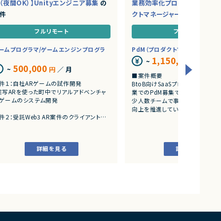
（夜間OK）】Unityエンジニア募集
の
業務効率化プロダクトを推進
件
クトマネージャー募集
の案件
フルリモート
フルリモート
ームプログラマ/ゲームエンジンプログラ
PdM（プロダクトマネージャー）
1,150,000
~
円
／ 月
500,000
~
円
／ 月
■案件概要
件１：自社ARゲームの試作開発
BtoB向けSaaSプロダクトを展
実写ARを使った町中でリアルアドベンチャ
業でのPdM募集です。
ゲームのシステム開発
少人数チームで事業成長とプロダ
向上を推進しています。
件２：受託Web3 AR案件のクライアント開
■プロダクトやサービスの概要
アートとARをつかったWeb3案件
・AI活用の業務効率化サービス
・ワークフロー管理サービス
詳細を見る
詳細を見る
・業務管理サービス
・オンライン認証関連サービス
・新規サービス開発プロジェクト
■業務内容
・担当プロダクトの課題設定、施
・仕様策定、要件定義、開発ディレ
・開発からリリース後の改善施策
・ユーザーインタビューおよび定