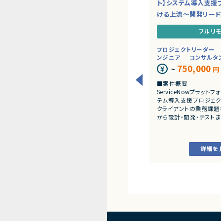
ト】システム導入支援
ける上流～開発リー
フルリ
プロジェクトリーダー
ンジニア
コンサルタ
750,000
~
円
■案件概要
ServiceNowプラッ
テム導入支援プロジェク
クライアントの業務課題
から設計・開発・テスト
だきます。
■業務内容
詳細を
・顧客との要件ヒアリ
・ServiceNowを用
開発、テスト
・JavaScriptによる
・ワークフロー設計お
・詳細設計書、テスト仕
作成
・成果物レビューおよ
・開発メンバーへの技術