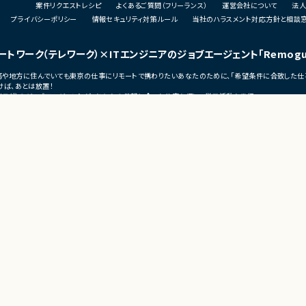
案件リクエストレシピ
よくあるご質問（フリーランス）
運営会社について
法人
・技術課題に対する検討、提案、改善推進
・ステークホルダーとの調整およびコミュニ
プライバシーポリシー
情報セキュリティ対策ルール
当社のハラスメント対応方針と相談
ェクト推進
ケーション
発メンバーとのコミュ
ートワーク（テレワーク）
×ITエンジニアのジョブエージェント
「Remog
■募集背景
・サービスの継続的な機能拡張に伴う増員募
宅勤務や地方に住んでいても東京の仕事にリモートで携わりたいあなたのために、「希望条件に合致した仕
集
ば、あとは放置！
う増員募集
（リモグ）のジョブエージェントが、あなたの希望に合った仕事を探して営業活動を代行。
■担当工程
の仕事へ移れるよう、あなたが活躍できるポジションを開拓してきます。
・要件定義
・基本設計
・詳細設計
・実装
・テスト
・リリース対応
■その他補足
・複数ベンダーによる混成チーム体制
s
・全体約100名規模の大型プロジェクト
ーク
ンス
テレワークの勤怠管理・監視・タスク管理ツール
モートワーク
KnockMe！（ノック・ミー）