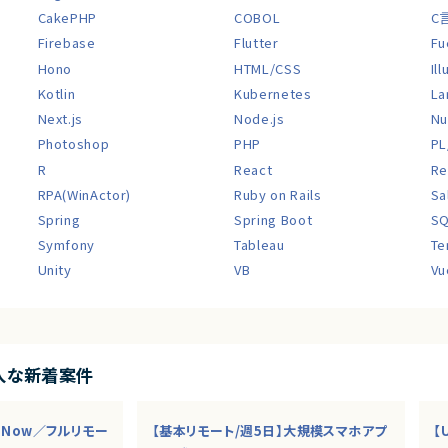
CakePHP
COBOL
C
Firebase
Flutter
Fu
Hono
HTML/CSS
Il
Kotlin
Kubernetes
La
Next.js
Node.js
Nu
Photoshop
PHP
PL
R
React
Re
RPA(WinActor)
Ruby on Rails
Sa
Spring
Spring Boot
S
Symfony
Tableau
Te
Unity
VB
Vu
入な新着案件
ceNow／フルリモー
【基本リモート/週5日】大規模スマホアプ
【