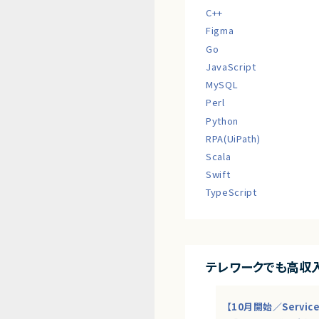
C++
Figma
Go
JavaScript
MySQL
Perl
Python
RPA(UiPath)
Scala
Swift
TypeScript
テレワークでも高収
【10月開始／Servi