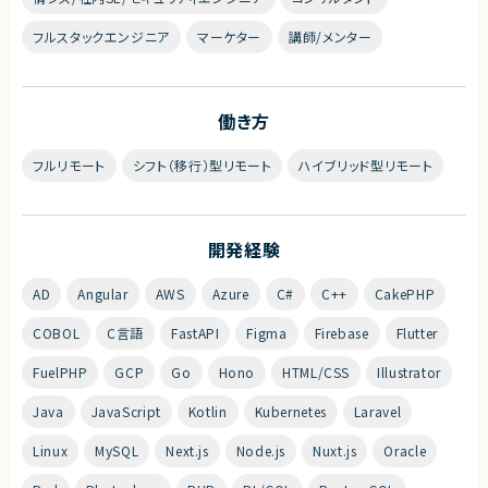
フルスタックエンジニア
マーケター
講師/メンター
働き方
フルリモート
シフト（移行）型リモート
ハイブリッド型リモート
開発経験
AD
Angular
AWS
Azure
C#
C++
CakePHP
COBOL
C言語
FastAPI
Figma
Firebase
Flutter
FuelPHP
GCP
Go
Hono
HTML/CSS
Illustrator
Java
JavaScript
Kotlin
Kubernetes
Laravel
Linux
MySQL
Next.js
Node.js
Nuxt.js
Oracle