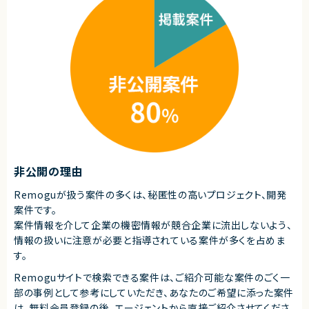
◎大規模サービスの信頼性向上に貢献できるやりがいあり！
・テスト
◎チーム志向の高い環境で中長期的な成長が可能です！
・リリース対応
■その他補足
・複数ベンダーによる混成チーム体制
・全体約100名規模の大型プロジェクト
求めるスキル
■必須スキル
・Java（Spring Boot）での商用開発経験
・与えられたテーマを要件化し、設計〜実装・テストまで自走できる能力
・技術課題に対し主体的に検討・判断し解決へ導けること
・コードレビュー経験、リリース品質まで引き上げるスキル
・利害関係者との円滑なコミュニケーション力
・内製体制下で能動的に動けるマインド
非公開の理由
■尚可スキル
Remoguが扱う案件の多くは、秘匿性の高いプロジェクト、開発
・大規模トラフィックを捌くバックエンド開発経験
案件です。
・EC/オンデマンド配送系ドメインの知識
・クラウド（AWS/GCP/Azure）を用いたAPI基盤の構築・運用経験
案件情報を介して企業の機密情報が競合企業に流出しないよう、
・モバイルアプリ連携バックエンド（REST/GraphQL）の設計経験
情報の扱いに注意が必要と指導されている案件が多くを占めま
・スクラムなどアジャイル開発でのリード経験
す。
■求める人物像
Remoguサイトで検索できる案件は、ご紹介可能な案件のごく一
・主体的に課題解決へ取り組める方
・チームや関係者と円滑にコミュニケーションできる方
部の事例として参考にしていただき、
あなたのご希望に添った案件
・品質向上に責任感を持って取り組める方
は、無料会員登録の後、エージェントから直接ご紹介させてくださ