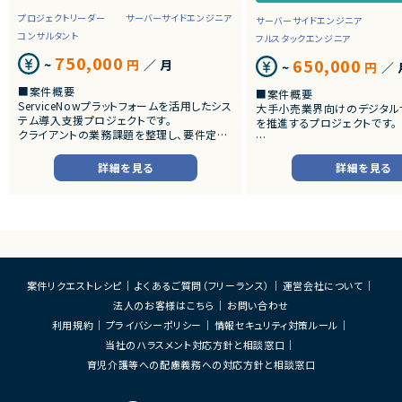
プロジェクトリーダー
サーバーサイドエンジニア
サーバーサイドエンジニア
コンサルタント
フルスタックエンジニア
750,000
650,000
~
円
／ 月
~
円
／ 
■案件概要
■案件概要
ServiceNowプラットフォームを活用したシス
大手小売業界向けのデジタル
テム導入支援プロジェクトです。
を推進するプロジェクトです。
クライアントの業務課題を整理し、要件定義
から設計・開発・テストまで一貫して担当いた
■プロダクトやサービスの概
だきます。
・店舗向けスマホアプリおよび
詳細を見る
詳細を見る
システムの継続的なエンハン
■業務内容
す。
・顧客との要件ヒアリングおよび要件定義
・既にサービス稼働中であり、
・ServiceNowを用いた業務システムの設
年単位で新機能追加や改善を
計、開発、テスト
ースしています。
・JavaScriptによるカスタマイズ開発
・ワークフロー設計および各種機能実装
■業務内容
・詳細設計書、テスト仕様書等のドキュメント
・要件整理および要件定義支
案件リクエストレシピ
よくあるご質問（フリーランス）
運営会社について
作成
・バックエンドシステムの設計
法人のお客様はこちら
お問い合わせ
・成果物レビューおよび品質管理
・コードレビューの実施
・開発メンバーへの技術支援、進捗管理
・リリース対応および品質向
利用規約
プライバシーポリシー
情報セキュリティ対策ルール
・技術課題に対する検討、提案
当社のハラスメント対応方針と相談窓口
■体制
・ステークホルダーとの調整お
・少人数体制でのプロジェクト推進
育児介護等への配慮義務への対応方針と相談窓口
ケーション
・クライアントおよび開発メンバーとのコミュ
ニケーションあり
■募集背景