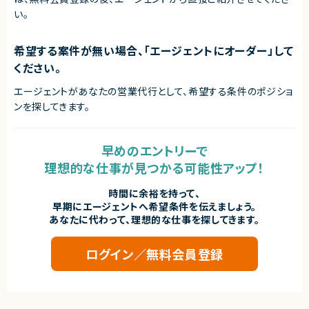
い。
契約形態
業務委託(準委任契約)
希望する案件が無い場合、「エージェントにオーダー」して
契約元
ください。
株式会社LASSIC
エージェントがあなたの営業代行として、希望する条件のポジショ
エージェントから
ンを探してきます。
◎基本リモート環境のため、柔軟な働き方を実現しながら高い生産性を発揮
できます！
◎100名規模の大型プロジェクトに参画でき、大規模サービス開発の知見を
深められます！
早めのエントリーで
◎要件整理から設計・実装・リリースまで一貫して携わるため、上流から下流
理想的な仕事が見つかる可能性アップ！
まで幅広い経験を積めます！
◎コードレビューや品質改善にも関われるため、技術力・設計力をさらに磨
ける環境です！
時間に余裕を持って、
◎アジャイル開発環境で主体的に推進できるエンジニアに最適な案件です！
早期にエージェントへ希望条件を伝えましょう。
あなたに代わって、理想的な仕事を探してきます。
ログイン／無料会員登録