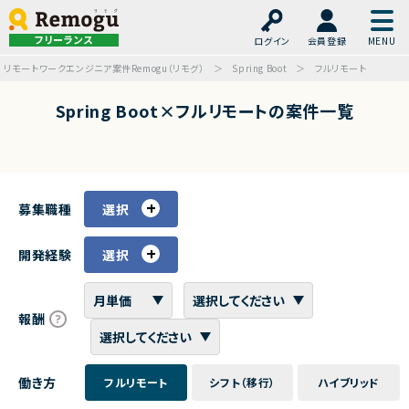
フリーランス
ログイン
会員登録
リモートワークエンジニア案件Remogu（リモグ）
Spring Boot
フルリモート
Spring Boot×フルリモートの案件一覧
募集職種
選択
開発経験
選択
報酬
働き方
フルリモート
シフト（移行）
ハイブリッド