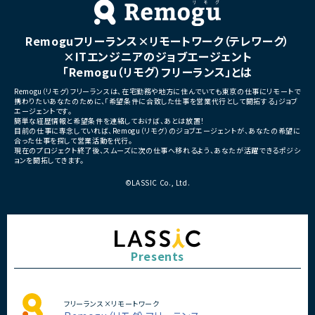
・サービスの継続的な機能拡
■募集背景
募集
プロジェクト拡大に伴う増員募集
Remoguフリーランス×リモートワーク（テレワーク）
■担当工程
・要件定義
×ITエンジニアのジョブエージェント
・基本設計
「Remogu（リモグ）フリーランス」とは
・詳細設計
・実装
Remogu（リモグ）フリーランスは、在宅勤務や地方に住んでいても東京の仕事にリモートで
・テスト
携わりたいあなたのために、「希望条件に合致した仕事を営業代行として開拓する」ジョブ
・リリース対応
エージェントです。
簡単な経歴情報と希望条件を連絡しておけば、あとは放置！
■その他補足
目前の仕事に専念していれば、Remogu（リモグ）のジョブエージェントが、あなたの希望に
合った仕事を探して営業活動を代行。
・複数ベンダーによる混成チ
現在のプロジェクト終了後、スムーズに次の仕事へ移れるよう、あなたが活躍できるポジシ
・全体約100名規模の大型プ
ョンを開拓してきます。
©LASSIC Co., Ltd.
Presents
フリーランス×リモートワーク