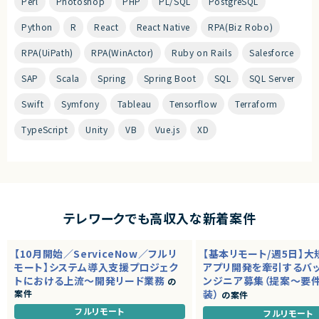
Perl
Photoshop
PHP
PL/SQL
PostgreSQL
Python
R
React
React Native
RPA(Biz Robo)
RPA(UiPath)
RPA(WinActor)
Ruby on Rails
Salesforce
SAP
Scala
Spring
Spring Boot
SQL
SQL Server
Swift
Symfony
Tableau
Tensorflow
Terraform
TypeScript
Unity
VB
Vue.js
XD
テレワークでも高収入な新着案件
【10月開始／ServiceNow／フルリ
【基本リモート/週5日】
モート】システム導入支援プロジェク
アプリ開発を牽引するバ
トにおける上流～開発リード業務
ンジニア募集（提案～要
の
案件
装）
の案件
フルリモート
フルリモート