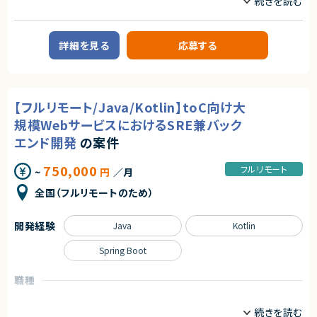
る存在になれるプロダクトは決して多くありません。
インフラエンジニア/SRE
サーバーサイドエンジニア
本サービスは、まさにその可能性を持つプロダクトであり、さらにその中心メ
ンバーとして関われるフェーズは、まだ組織がコンパクトな「今」だけです。
業務内容
自らの判断やアウトプットでプロダクトと事業を前進させ、社会に価値ある
詳細を見る
応募する
仕組みを残したい方のチャレンジを歓迎します。
■案件概要
求職者向けWebサービスの開発にて、SREおよびバックエンドエンジニアと
◆募集背景
して、プロダクトの信頼性向上と機能開発の両方に関わっていただきます。
事業成長を次の段階へ進めるにあたり、プロダクト開発体制および組織基
盤を強化することを目的とした増員募集です。
■具体的な業務内容
【フルリモート/Java/Kotlin】toC向け大
・Webアプリケーションの設計・開発・改善
◆会社・事業について
・インフラ（AWS/GCP）の設計・構築・運用
規模WebサービスにおけるSRE兼バック
当社は、ビジネスシーンにおける日程調整業務を効率化するSaaSを自社で
・CI/CDパイプラインおよびデリバリー基盤の設計・改善
企画・開発・提供しているスタートアップ企業です。
エンド開発
の案件
・モニタリング環境の設計・運用（Datadog等）
創業以来、外部資本に依存せず、継続的な売上成長と黒字経営を実現して
・セキュリティ対策およびガイドライン策定
います。
・サービスの安定運用・障害対応・パフォーマンス改善
750,000
フルリモート
~
円
／月
提供しているサービスは、機能性やユーザー体験の評価が高く、国内のみな
・技術選定および開発プロセス改善
らず海外からも注目され、グローバルに利用が拡大しています。
全国（フルリモートのため）
■担当工程
◆プロダクトの特長
要件定義～設計・開発・運用改善まで一気通貫で担当
独自技術・特許を活用した他社にはない機能群
開発経験
Java
Kotlin
明確な差別化による高い市場競争力
求めるスキル
大手企業から成長企業まで、幅広い業種での導入実績（数万社規模）
■必須要件：
Spring Boot
・JavaまたはKotlin（Spring Boot）によるWebサービス開発経験（5年以
プロダクトとしての評価と実績がすでに確立されており、今後のスケールに
上）
おいても大きな成長余地を持っています。
職種
・AWS/GCP等クラウド環境での設計・構築・運用経験
・Docker/Kubernetes、IaC、CI/CDを活用した運用経験
CTO/VPoE/テックリード
インフラエンジニア/SRE
◆マーケットの魅力
・システムの信頼性向上・監視運用改善経験
サーバーサイドエンジニア
日程調整は、多くの人が日常的に行う業務である一方、長年にわたり非効率