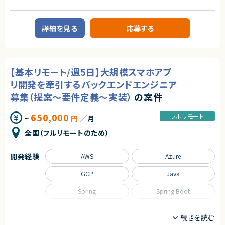
・テックリード経験
な手法が使われ続けてきた領域でもあります。
近年は、業務のデジタル化・生産性向上の流れを背景に、この分野自体が急
業務内容
■尚可要件：
速に注目され、改善ニーズが顕在化しています。
■案件概要
・Datadog等の監視ツール利用経験
本サービスは、その中でも機能面・体験面の両方で優位性を持ち、将来的に
詳細を見る
応募する
toC向けWebサービスの開発・運用をお任せします。
・セキュリティ、ネットワーク、DBに関する深い知識
はビジネスに欠かせないインフラ的存在となるポテンシャルを備えていま
・toCサービス開発経験
す。
■業務内容
・Webアプリケーション開発
■求める人物像：
求めるスキル
・プロダクト全体の技術選定およびツール／ソフトウェア導入
・中長期の視野を持てる方
【基本リモート/週5日】大規模スマホアプ
・セキュリティやガイドラインの策定
◆スキル・経験
・仕組みで解決する思考の方
・インフラ環境の構築、運用
・Web／SaaSプロダクトにおけるPdMまたはそれに準ずる役割の経験
・個人よりもチーム成果を重視する方
リ開発を牽引するバックエンドエンジニア
・CI/CDなどデリバリー基盤の構築・改善
（プロダクト企画、要件定義、改善サイクルへの継続的な関与）
・事業会社人格で動ける方
・サービスの運用、推進、監視
募集（提案～要件定義～実装）
の案件
・ユーザー課題を起点とした機能設計・仕様設計の経験
・主体的にコミュニケーションが取れる方
・SRE観点での信頼性向上（アプリケーション/DB改善含む）
・UI/UXに関する基礎的な知識・判断力
・能動的にプロジェクトを推進できる方
・開発優先度の設計・ロードマップ策定の経験
650,000
フルリモート
~
円
／月
■担当工程
・エンジニアと円滑にコミュニケーションできる技術理解
契約形態
・設計、開発、運用保守、改善
・関係者（営業・CS・経営層）と連携しながらプロダクトを推進した経験
全国（フルリモートのため）
業務委託(準委任契約)
・障害対応・運用改善など、プロダクト品質に責任を持った経験
・自ら課題を発見し、主体的に意思決定・推進できる姿勢
求めるスキル
契約元
開発経験
■必須スキル
AWS
Azure
契約形態
株式会社LASSIC
・Webサービス開発/運用の実務経験（5年以上）
・JavaもしくはKotlin（Spring Boot）を用いたチーム開発経験
業務委託(準委任契約)
GCP
Java
・信頼性向上のためのアプリケーション、DB等の改善
エージェントから
・パブリッククラウドの設計、運用経験
契約元
Spring
Spring Boot
◎SREとバックエンドの両軸でプロダクト全体に関与できるポジションです！
・パブリッククラウドにおけるセキュリティオペレーションやインフラ構築、運
◎技術選定や改善にも携われるため、テックリード経験を活かせます！
株式会社LASSIC
用経験
◎フルリモートかつフレックスで柔軟な働き方が可能です！
職種
・モニタリングの設計、開発、運用経験（datadog, honeycomb等）
◎大規模サービスの信頼性向上やインフラ設計に深く関われます！
エージェントから
・ネットワーク、データベースに関する深い知識
サーバーサイドエンジニア
フルスタックエンジニア