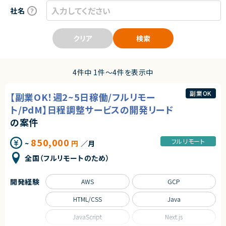
社名
クリア
検索
4件中 1件〜4件を表示中
副業OK
【副業OK！週2~5日稼働/フルリモー
ト/PdM】日程調整サービスの開発リード
の案件
850,000
フルリモート
~
円
／月
全国（フルリモートのため）
開発経験
AWS
GCP
HTML/CSS
Java
JavaScript
Next.js