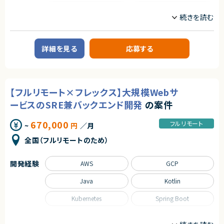
Python
React
Ruby on Rails
SQL
Spring
Spring Boot
詳細を見る
応募する
TypeScript
職種
【フルリモート×フレックス】大規模Webサ
CTO/VPoE/テックリード
プロジェクトマネージャー
プロジェクトリーダー
インフラエンジニア/SRE
ービスのSRE兼バックエンド開発
の案件
フロントエンドエンジニア
サーバーサイドエンジニア
670,000
フルリモート
~
円
／月
業務内容
◆業務内容
全国（フルリモートのため）
日程調整を支援するSaaSプロダクトにおいて、企画・設計から改善まで、プ
ロダクト開発を主導していただくポジションです。
・顧客課題を起点とした機能設計・UX/UI設計
開発経験
AWS
GCP
・開発テーマの優先順位付けおよび進行マネジメント
・技術的視点を活かした営業・カスタマーサポート支援
Java
Kotlin
・障害対応や運用面の改善を含むプロダクト品質の担保
・上記に付随する、経営・顧客・開発をつなぐ横断的な役割
Kubernetes
Spring Boot
◆応募者へのメッセージ
多くのサービスが生まれては消える中で、ビジネスの基盤として長く使われ
職種