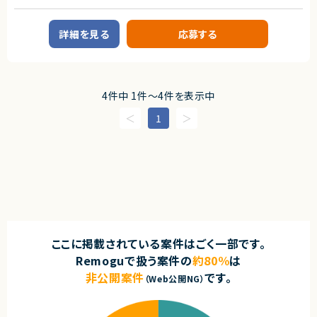
・セキュリティに関する深い、もしくは 幅広い知識
・フルリモートで働くことができます！
・IaCによるクラウド環境の運用経験
・まだ少人数の成長フェーズにて、コアメンバーとして携わることができま
業務内容
・コンテナ技術の利用、運用経験
す！
詳細を見る
応募する
・CI/CDの設計、改善、運用経験
■案件概要
・自社SaaSプロダクトのリードに携わることができます！
・技術選定などのテックリードの経験
大手小売業界向けのデジタルサービス開発を推進するプロジェクトです。
■尚可スキル
■プロダクトやサービスの概要
・toC向けプロダクトのエンハンス開発経験
・店舗向けスマホアプリおよびバックエンドシステムの継続的なエンハンス
4件中 1件〜4件を表示中
開発案件です。
■人物像
・既にサービス稼働中であり、数ヶ月から半年単位で新機能追加や改善を継
1
・中長期の視野を持てる方
続的にリリースしています。
・仕組みで課題解決ができる方
・チーム成果を重視できる方
■業務内容
・主体的にコミュニケーションが取れる方
・要件整理および要件定義支援
・能動的にプロジェクトを推進できる方
・バックエンドシステムの設計、実装、テスト
・コードレビューの実施
・リリース対応および品質向上活動
契約形態
・技術課題に対する検討、提案、改善推進
業務委託(準委任契約)
・ステークホルダーとの調整およびコミュニケーション
契約元
■募集背景
ここに掲載されている案件はごく一部です。
・サービスの継続的な機能拡張に伴う増員募集
株式会社LASSIC
Remoguで扱う案件の
約80％
は
■担当工程
エージェントから
非公開案件
です。
・要件定義
（Web公開NG）
◎フルリモート×フレックスで働きやすい環境！
・基本設計
◎SRE・バックエンド・インフラと幅広い領域で裁量を持って関われます！
・詳細設計
◎技術選定やアーキテクチャに関わる上流経験を積めるポジション！
・実装