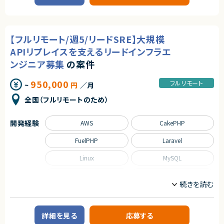
・まだ少人数の成長フェーズにて、コアメンバーとして携わることができま
った経験
ダーポジションです。
す！
・同じプロジェクトメンバーとコミュニケーションを円滑に取れる
・自社SaaSプロダクトのリードに携わることができます！
・リモート開発の経験
【業務内容】
・コミュニケーションツールとしてSLACKを利用した経験
・オンプレミス環境におけるインフラ基本設計／詳細設計方針の策定
・タスク管理ツールとして、jira/Conflue、Redmineを利用した経験
【フルリモート/週5/リードSRE】大規模
・サーバー／DB／NW 各チームの設計・構築フェーズにおける技術レビュー
・顧客エンジニアと一緒に開発を行った経験
・進捗／品質／課題管理および技術的な意思決定支援
APIリプレイスを支えるリードインフラエ
・PM/PL等のプロジェクトマネジメント経験
・障害／性能課題発生時の原因整理および対応方針の検討
・以下の人物像を有する方
・顧客インフラ担当者および関連チームとの調整・折衝
ンジニア募集
の案件
・年齢・性別・所属(組織)問わず活発にコミュニケーションできる方
・インフラ全体の運用・保守を見据えた改善提案
・問題発生時に自力で解決しようとできる方（取り組む上で、支援を求める
950,000
フルリモート
のは可）
~
円
／月
求めるスキル
・過去に自身の理由（業務上で何らかのトラブルを起こしたなど）で離任し
■必須スキル
全国（フルリモートのため）
た経験のない方
・インフラ全般（オンプレ、NW、DB）の知見
・リーダー経験5年以上
【WANT】
開発経験
AWS
CakePHP
・ミドルウェア（Webサーバ、Appサーバなど）の構築・運用保守経験
■尚可スキル
・以下のいずれかの開発言語で開発されていたアプリケーションの開発経験
・大規模インフラ環境での統括経験
(PHP、node、TypeScript、java)
FuelPHP
Laravel
・AP基盤として業務を行った経験
・インフラ移行を行った経験、もしくは知見を有する
契約形態
Linux
MySQL
・TiDBを取り扱った経験、もしくは知見を有する
業務委託(準委任契約)
・AWSを実務で扱った経験、もしくは知見を有する
PHP
Terraform
・AWSインフラ構築や運用保守の経
契約元
職種
契約形態
株式会社LASSIC
CTO/VPoE/テックリード
インフラエンジニア/SRE
業務委託(準委任契約)
エージェントから
詳細を見る
応募する