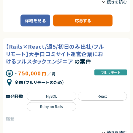
ルや新規プロダクトの導入検討
Ruby on Rails
SQL
求めるスキル
契約形態
Spring
Spring Boot
【必須スキル】
詳細を見る
応募する
業務委託(準委任契約)
・GAS、AppSheet等を用いた実務レベルのツール開発経験（3年以上）
TypeScript
・AWS（Lambda / API Gateway / RDS）を用いたバックエンド開発経験（3
契約元
年以上）
株式会社LASSIC
・SQLを用いたデータベース操作・設計スキル
職種
【Rails×React/週5/初日のみ出社/フル
CTO/VPoE/テックリード
プロジェクトマネージャー
エージェントから
【尚可スキル】
プロジェクトリーダー
インフラエンジニア/SRE
・事業部門と直接コミュニケーションを取り、要件を形にした経験（BPR経験
リモート】大手口コミサイト運営企業にお
★フルリモート※日本にお住いの方のみの募集になります
フロントエンドエンジニア
サーバーサイドエンジニア
者歓迎）
★大手グループ会社の案件です！
けるフルスタックエンジニア
の案件
・GeminiやChatGPT等、生成AI APIを活用した開発経験
★中長期で参画いただける案件です！
業務内容
★弊社から20名以上参画中の企業様になります！※事業部は異なります
750,000
契約形態
フルリモート
~
円
／月
★横新規開発の立ち上げや横断的にプロジェクトを見ることができます。
◆業務内容
日程調整を支援するSaaSプロダクトにおいて、企画・設計から改善まで、プ
業務委託(準委任契約)
全国（フルリモートのため）
ロダクト開発を主導していただくポジションです。
・顧客課題を起点とした機能設計・UX/UI設計
契約元
・開発テーマの優先順位付けおよび進行マネジメント
開発経験
MySQL
React
株式会社LASSIC
・技術的視点を活かした営業・カスタマーサポート支援
・障害対応や運用面の改善を含むプロダクト品質の担保
エージェントから
Ruby on Rails
・上記に付随する、経営・顧客・開発をつなぐ横断的な役割
★ 事業部と直結したDX推進ポジションのため、現場に近い立ち位置で要件
◆応募者へのメッセージ
定義〜実装・改善まで一気通貫でリードできます
職種
多くのサービスが生まれては消える中で、ビジネスの基盤として長く使われ
★ 業務改善・BPRの裁量が大きい環境で、既存ツールに縛られず課題に応
インフラエンジニア/SRE
フロントエンドエンジニア
る存在になれるプロダクトは決して多くありません。
じたソリューション選定・導入を主体的に進められます
サーバーサイドエンジニア
本サービスは、まさにその可能性を持つプロダクトであり、さらにその中心メ