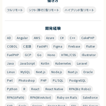
働き方
フルリモート
シフト（移行）型リモート
ハイブリッド型リモート
開発経験
AD
Angular
AWS
Azure
C#
C++
CakePHP
COBOL
C言語
FastAPI
Figma
Firebase
Flutter
FuelPHP
GCP
Go
Hono
HTML/CSS
Illustrator
Java
JavaScript
Kotlin
Kubernetes
Laravel
Linux
MySQL
Next.js
Node.js
Nuxt.js
Oracle
Perl
Photoshop
PHP
PL/SQL
PostgreSQL
Python
R
React
React Native
RPA(Biz Robo)
RPA(UiPath)
RPA(WinActor)
Ruby on Rails
Salesforce
SAP
Scala
Spring
Spring Boot
SQL
SQL Server