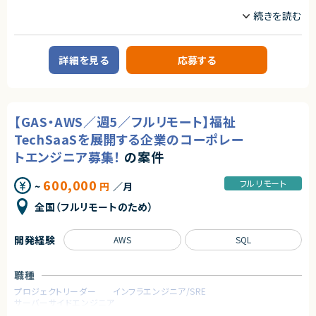
単に技術に精通しているだけではなく、事業を成長させ続けるために技術
を最大限に活用するといった技術投資の目線と、開発組織を牽引していくこ
業務内容
とができるリーダーシップを持った、CTOやテックリード等の経験を持った仲
【案件概要】
間を強く求めています。
製造業向けMESパッケージ「Delmia Apriso（APRISO）」を用いた開発・導入
案件です。
■業務内容
詳細を見る
応募する
APRISOの機能開発および導入支援を中心に、要件定義から設計フェーズま
あらゆる事業部や横断的な企画を推進する部門と連携しています。
で幅広くご担当いただきます。
新規開発の立ち上げや横断的にプロジェクトを見ることができるので、様々
製造業の業務知識を活かし、基幹システム（ERP）との連携も含めたシステ
なプロジェクトに関わることができます。
ム構築に携われる案件です。
・CTOやVPoEと連携して開発組織および様々なプロダクトの課題解決
・全社横断のプロジェクトや新規事業の立ち上げを事業計画フェーズから支
【GAS・AWS／週5／フルリモート】福祉
援
【業務内容】
・アーキテクチャレビューや技術的課題の解決といった事業部支援
TechSaaSを展開する企業のコーポレー
・Delmia Apriso（APRISO）を用いたシステム開発・導入業務
・生産性向上とリスク軽減のためのモダン化をインフラ、アプリケーションの
トエンジニア募集！
の案件
・製造業向けMES領域（生産管理／在庫管理／品質管理）の業務要件整理
両面から推進
・要件定義〜基本設計・詳細設計
・開発組織の課題解決、エンジニアの育成、採用支援
・APRISOのカスタマイズ開発
600,000
フルリモート
~
円
／月
・他システム（ERP等）とのデータ連携対応
・導入・テスト・運用支援
■ポジションの魅力
全国（フルリモートのため）
特定のプロダクトを持たない組織だからこそ俯瞰的に課題を見極め、全体
最適となる解決策を打っていくことが求められます。
求めるスキル
テックリード室として全社を俯瞰して施策を考えるだけでなく、主担当となる
開発経験
AWS
SQL
【必須スキル・経験】
事業においては事業部の開発チームと共に事業に深くコミットしていただく
・Delmia Apriso（APRISO）の導入または開発経験
ので、俯瞰と詳細、複数の視点を持って大きな課題に取り組む力を身につけ
・製造業における業務知識
られる環境です。
職種
生産管理／在庫管理／品質管理いずれか
・SQLを用いた開発経験
プロジェクトリーダー
インフラエンジニア/SRE
○開発統括本部テックリード室
・Java／.NET等、何らかのプログラミング経験
サーバーサイドエンジニア
- 19名
・要件定義〜設計フェーズの実務経験