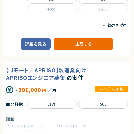
MySQL
Next.js
Nuxt.js
React
Scala
TypeScript
職種
詳細を見る
応募する
CTO/VPoE/テックリード
インフラエンジニア/SRE
フロントエンドエンジニア
サーバーサイドエンジニア
業務内容
【リモート／APRISO】製造業向け
■事業概要
APRISOエンジニア募集
の案件
事業部を横断した開発の支援を行う部署です。
事業立ち上げの支援や事業ブーストするための横断支援を行います。
一つのサービスだけじゃなく、様々なサービスと関わり事業をブーストするた
900,000
ハイブリッド型
~
円
／月
めに動きます。
迅速なキャッチアップを求められますが横断的に事業に関わることで様々な
開発環境に携わることができます。
開発経験
Java
SQL
今回は開発支援のプロジェクトの増加に基づき、開発業務から開発支援を
行っていただくフルスタックエンジニアを募集します！
職種
■募集背景
テックリード室は支援を求めている各事業や全社横断的なプロジェクトにた
プロジェクトマネージャー
プロジェクトリーダー
いして技術支援を行う組織です。
サーバーサイドエンジニア