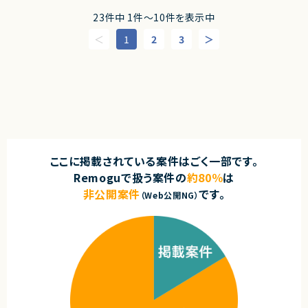
◎ECS / IaC / CI/CDなど、モダンなAWSインフラ経験を最大限活かせま
【業務内容】
設計・実装経験
す！
・顧客提案および要件整理
23件中 1件〜10件を表示中
・基本設計への落とし込み
契約形態
・工数見積もり／提案資料作成（プリセ領域）
1
2
3
業務委託(準委任契約)
・設計書／手順書などのドキュメント作成
・元請PMとの連携および案件推進
契約元
・若手メンバーへの教育／フォロー
株式会社LASSIC
求めるスキル
エージェントから
【必須スキル】
■PM領域
◎フルリモートで地方からの参画も可能な柔軟な働き方です！
下記のうちいずれかの保持必須
◎モダンなクラウド環境とコンテナ技術を活用した開発に携われます！
・Microsoft 365／セキュリティ
◎ゲーム業界のバックエンド開発に関わりたい方に最適な案件です！
・Power Platform
◎大規模サービスを支えるインフラ・API開発経験を積むことができます！
ここに掲載されている案件はごく一部です。
・Dynamics 365 CE
◎アーキテクチャ設計やDB最適化など、技術力を伸ばせる環境です！
Remoguで扱う案件の
約80％
は
・Kintone
・要件整理、設計への落とし込み
非公開案件
です。
（Web公開NG）
・ドキュメント作成能力（設計書類、手順書類）
・コミュニケーション能力
■プリセ領域
上記に加え、自身で工数見積もり、見積/提案資料の作成が可能であること
契約形態
業務委託(準委任契約)
契約元