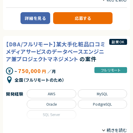
ンバーとして関われるフェーズは、まだ組織がコンパクトな「今」だけです。
自らの判断やアウトプットでプロダクトと事業を前進させ、社会に価値ある
業務内容
仕組みを残したい方のチャレンジを歓迎します。
■企業概要
詳細を見る
応募する
国内有数のWebサービスを複数展開する、知名度・実績ともに高いインター
◆募集背景
ネット企業です。
事業成長を次の段階へ進めるにあたり、プロダクト開発体制および組織基
盤を強化することを目的とした増員募集です。
■プロダクトやサービスの概要
インバウンド事業向けのWebサービスを中心に、多くのユーザーに利用され
◆会社・事業について
副業OK
【DBA/フルリモート】某大手化粧品口コミ
る口コミ・情報提供型サービスを運営しています。
当社は、ビジネスシーンにおける日程調整業務を効率化するSaaSを自社で
企画・開発・提供しているスタートアップ企業です。
メディアサービスのデータベースエンジニ
■業務内容
創業以来、外部資本に依存せず、継続的な売上成長と黒字経営を実現して
企画段階から参画し、要件定義、設計、開発、テスト、リリース、運用保守まで
ア兼プロジェクトマネジメント
の案件
います。
を一気通貫でご担当いただきます。Railsを中心としたバックエンド開発に加
提供しているサービスは、機能性やユーザー体験の評価が高く、国内のみな
え、Reactを用いたフロントエンド開発も含むフルスタックポジションです。
らず海外からも注目され、グローバルに利用が拡大しています。
750,000
フルリモート
~
円
／月
また、システムアーキテクチャの改善提案・設計・推進や、CI/CDを含む開発
プロセス全体の継続的な改善にも携わっていただきます。
◆プロダクトの特長
全国（フルリモートのため）
独自技術・特許を活用した他社にはない機能群
■募集背景
明確な差別化による高い市場競争力
サービス成長に伴う機能拡張・改善を加速させるための体制強化となりま
大手企業から成長企業まで、幅広い業種での導入実績（数万社規模）
開発経験
AWS
MySQL
す。
プロダクトとしての評価と実績がすでに確立されており、今後のスケールに
Oracle
PostgreSQL
■担当工程
おいても大きな成長余地を持っています。
要件定義／設計／開発／テスト／リリース／運用保守
SQL Server
◆マーケットの魅力
■その他補足
日程調整は、多くの人が日常的に行う業務である一方、長年にわたり非効率
初日のみ出社対応後はフルリモート勤務となります。
な手法が使われ続けてきた領域でもあります。
職種
近年は、業務のデジタル化・生産性向上の流れを背景に、この分野自体が急