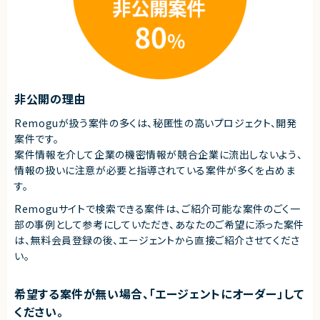
株式会社LASSIC
エージェントから
◎Microsoft領域の上流工程に一貫して携われるポジションです！
◎PMとプリセールス双方のスキルを活かし、キャリアの幅を広げられます！
◎複数案件を横断担当するため、提案力・マネジメント力が磨ける環境で
す！
非公開の理由
◎若手教育にも携われるため、リーダー経験を積みたい方におすすめです！
Remoguが扱う案件の多くは、秘匿性の高いプロジェクト、開発
案件です。
案件情報を介して企業の機密情報が競合企業に流出しないよう、
情報の扱いに注意が必要と指導されている案件が多くを占めま
す。
Remoguサイトで検索できる案件は、ご紹介可能な案件のごく一
部の事例として参考にしていただき、
あなたのご希望に添った案件
は、無料会員登録の後、エージェントから直接ご紹介させてくださ
い。
希望する案件が無い場合、「エージェントにオーダー」して
ください。