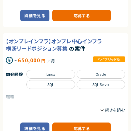
インフラエンジニア/SRE
サーバーサイドエンジニア
求めるスキル
速に注目され、改善ニーズが顕在化しています。
本サービスは、その中でも機能面・体験面の両方で優位性を持ち、将来的に
必須スキル
業務内容
はビジネスに欠かせないインフラ的存在となるポテンシャルを備えていま
・Ruby on Railsを利用した開発のご経験5年以上
詳細を見る
応募する
す。
・Reactを用いた開発経験
■募集背景
・要件定義から運用保守までの一貫したご経験
DBA兼マネジメントができる方を募集しています。
求めるスキル
・システムアーキテクチャ設計や画面設計をリードしたご経験
現状のDBチームの中でマネジメントをする中で技術知見が必要なシーンが
尚可スキル
増えたため、マネジメントができるDBAを募集しています。
◆スキル・経験
・チーム開発の実務経験
・Web／SaaSプロダクトにおけるPdMまたはそれに準ずる役割の経験
【オンプレインフラ】オンプレ中心インフラ
・AIを活用した開発の経験・関心
■作業内容(想定)
（プロダクト企画、要件定義、改善サイクルへの継続的な関与）
顧客インフラ・DBチームに所属し、DBAのプレイングマネージャーとして以
横断リードポジション募集
の案件
・ユーザー課題を起点とした機能設計・仕様設計の経験
下の業務をご担当頂く予定です。
契約形態
・UI/UXに関する基礎的な知識・判断力
・運用保守で発生する障害や課題の対応
・開発優先度の設計・ロードマップ策定の経験
業務委託(準委任契約)
650,000
ハイブリッド型
・関連するアプリケーション開発チームとの調整
~
円
／月
・エンジニアと円滑にコミュニケーションできる技術理解
等を想定
・関係者（営業・CS・経営層）と連携しながらプロダクトを推進した経験
契約元
・障害対応・運用改善など、プロダクト品質に責任を持った経験
開発経験
Linux
Oracle
求めるスキル
株式会社LASSIC
・自ら課題を発見し、主体的に意思決定・推進できる姿勢
【MUST】
SQL
SQL Server
エージェントから
契約形態
・toC 向けサービスの開発・運用保守経験
・機能数が多い、データ量が多いなど大規模なシステムでの開発経験
◎企画段階から携われるため、プロダクト全体に深く関与できます！
業務委託(準委任契約)
・SQL ServerやMySQLを使った開発・運用保守経験
◎Rails×Reactのフルスタック経験を最大限に活かせます！
職種
・DBAとして、SQLServer、MySQLの開発・運用保守を行った経験1年以上
◎大規模サービスならではのアーキテクチャ改善に挑戦可能！
契約元
プロジェクトリーダー
インフラエンジニア/SRE
・DBAとして、DBサーバの構築に携わった経験
◎フルリモート中心で働きやすい環境です！
株式会社LASSIC
・DBAとして、アプリケーションのSQLチューニングや負荷対策を行った経験
◎AI開発支援ツール活用など、先進的な開発文化があります！
業務内容
・DBAとして、データ移行を行った経験
・課題（技術的な面）の抽出、解決に取り組んだ経験
エージェントから
【案件概要】
・Git(GitLab,Github)での開発経験。
お客様企業内のインフラ部門にて、オンプレミス環境を中心としたサーバー・
・フルリモートで働くことができます！
詳細を見る
応募する
・インフラ刷新やシステムリプレースなど移行業務を伴うプロジェクトに携わ
DB・ネットワーク各領域を横断的にリードいただくインフラプロジェクトリー