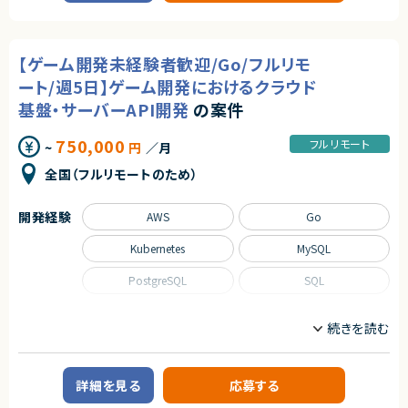
業務内容
契約元
◎オンプレミス中心の環境で、インフラ横断リーダー経験を最大限活かせま
す！
■企業概要
株式会社LASSIC
◎複数チームを束ねるポジションのため、マネジメントスキルをさらに伸ば
特定領域に特化したWebサービスを運営する企業です。長年運用されてきた
せます！
既存システムを保有しています。
エージェントから
【ゲーム開発未経験者歓迎/Go/フルリモ
◎設計フェーズはリモート中心で、メリハリのある働き方が可能です！
■プロダクトやサービスの概要
◎年齢層高めでも活躍できる、落ち着いた現場です！
★フルリモート（初日とチームビルディングの一環で出社が発生する可能性
既存システムからAPI中心のモダンな構成へ段階的に移行するプロジェクト
ート/週5日】ゲーム開発におけるクラウド
もありますが、基本リモートです）
です。
基盤・サーバーAPI開発
の案件
★大規模プロジェクトの経験積むことができるプロジェクトになります。
■業務内容
★長期的に安定した稼働が見込めるプロジェクトです。
クラウド環境を活用したAPI基盤向けのコンテナインフラ設計・構築・運用を
担当します。CI/CDパイプラインの構築や、IaCによるインフラ管理、監視設計
750,000
フルリモート
~
円
／月
などを一貫してリードしていただきます。
■募集背景
全国（フルリモートのため）
API基盤構築を専任で担うエンジニアが不足しているため。
■担当工程
インフラ設計、構築、運用、技術選定
開発経験
AWS
Go
■その他補足
フルリモート環境で、高い裁量を持って業務に取り組めます。
Kubernetes
MySQL
求めるスキル
PostgreSQL
SQL
■必須スキル
・API用に最適化したウェブサーバー等の技術選定、インフラ構築・運用経験
職種
・冗長化構成などによる高い可用性を持ったインフラ構築・運用経験
・AWSにおけるコンテナオーケストレーション（ECS / Fargateなど）を用い
ゲームプログラマ/ゲームエンジンプログラマ
インフラエンジニア/SRE
たインフラ設計・構築・運用経験
サーバーサイドエンジニア
・ネットワーク（VPC, ALB, Route53など）および、セキュリティ（IAM, セキュ
リティグループなど）の適切な設計・構築スキル
詳細を見る
応募する
業務内容
・ログやメトリクスなど、適切な監視およびアラートの設計・構築経験
■企業概要