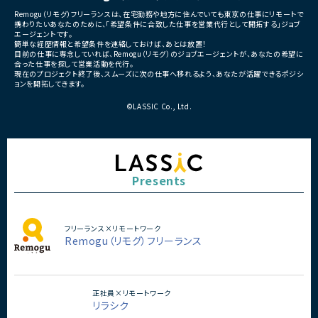
・実装
Remogu（リモグ）フリーランスは、在宅勤務や地方に住んでいても東京の仕事にリモートで
・テスト
携わりたいあなたのために、「希望条件に合致した仕事を営業代行として開拓する」ジョブ
・リリース対応
エージェントです。
簡単な経歴情報と希望条件を連絡しておけば、あとは放置！
■その他補足
目前の仕事に専念していれば、Remogu（リモグ）のジョブエージェントが、あなたの希望に
合った仕事を探して営業活動を代行。
・複数ベンダーによる混成チ
現在のプロジェクト終了後、スムーズに次の仕事へ移れるよう、あなたが活躍できるポジシ
・全体約100名規模の大型プ
ョンを開拓してきます。
©LASSIC Co., Ltd.
Presents
フリーランス×リモートワーク
Remogu（リモグ）フリーランス
正社員×リモートワーク
リラシク