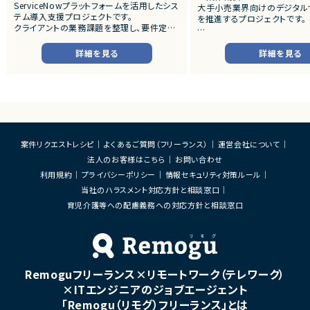
ServiceNowプラットフォームを活用したシス
大手小売業界向けのデジタル
テム導入支援プロジェクトです。
を推進するプロジェクトです。
クライアントの業務課題を整理し、要件定義
から設計・開発・テストまで一貫して担当いた
■プロダクトやサービスの概
だきます。
・店舗向けスマホアプリおよび
詳細を見る
詳細を見る
システムの継続的なエンハン
■業務内容
す。
・顧客との要件ヒアリングおよび要件定義
・既にサービス稼働中であり、
・ServiceNowを用いた業務システムの設
年単位で新機能追加や改善を
計、開発、テスト
ースしています。
・JavaScriptによるカスタマイズ開発
・ワークフロー設計および各種機能実装
■業務内容
・詳細設計書、テスト仕様書等のドキュメント
・要件整理および要件定義支
案件リクエストレシピ
よくあるご質問（フリーランス）
運営会社について
作成
・バックエンドシステムの設計
法人のお客様はこちら
お問い合わせ
・成果物レビューおよび品質管理
・コードレビューの実施
・開発メンバーへの技術支援、進捗管理
・リリース対応および品質向
利用規約
プライバシーポリシー
情報セキュリティ対策ルール
・技術課題に対する検討、提案
当社のハラスメント対応方針と相談窓口
■体制
・ステークホルダーとの調整お
・少人数体制でのプロジェクト推進
育児介護等への配慮義務への対応方針と相談窓口
ケーション
・クライアントおよび開発メンバーとのコミュ
ニケーションあり
■募集背景
・サービスの継続的な機能拡
■募集背景
募集
プロジェクト拡大に伴う増員募集
Remoguフリーランス×リモートワーク（テレワーク）
■担当工程
・要件定義
×ITエンジニアのジョブエージェント
・基本設計
「Remogu（リモグ）フリーランス」とは
・詳細設計