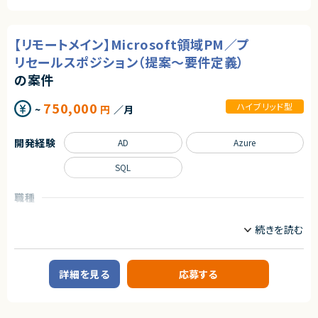
・負荷テストによるインフラ耐久性の検証経験
ゲーム開発を中心としたサービス開発企業です。
・GitHub Actions、または類似のCI/CDツールを用いた自動化パイプライン
の構築・運用経験
■プロダクトやサービスの概要
・TerraformやAWS CDK, CloudFormation等を用いたインフラのコード化
【リモートメイン】Microsoft領域PM／プ
・モバイル・コンシューマーゲームにおけるバックエンドシステム
（IaC）の実務経験
リセールスポジション（提案～要件定義）
・複雑なインフラ要件を整理し、他者が理解・保守できるレベルのドキュメン
■業務内容
ト作成スキル
の案件
・ゲーム開発におけるクラウドインフラ構築・運用業務
・インフラアーキテクチャに関する技術的な意思決定をチームに説明し、合意
・サーバサイドAPIの設計および開発（Go使用）
形成を推進する能力
・AWSマネージドサービスを活用したインフラ設計・構築
■尚可スキル
750,000
ハイブリッド型
~
円
／月
・Kubernetesを利用したシステム設計・開発
・PHPおよびLaravel環境におけるインフラ構築・パフォーマンスチューニン
・データベースのパフォーマンスチューニングおよび最適化
グの知見
・レガシーシステムからモダン環境へのリプレイスプロジェクトにおけるイン
開発経験
AD
Azure
求めるスキル
フラ移行・構築経験
・ゼロダウンタイムデプロイメント（Blue/Greenデプロイなど）の構築経験
■必須スキル
SQL
・Goを利用したWebシステムのAPI開発経験
契約形態
・AWSの複数マネージドサービス(ECS/EKS/S3/CloudFront/Lambdaな
職種
ど)を利用したシステムの開発経験
業務委託(準委任契約)
・Kubernetesを利用したシステムの設計や開発の経験
プロジェクトマネージャー
・データベースのチューニングや最適化の経験
契約元
・RDB/NoSQL/NewSQLなどのうち、1つ以上を利用した設計/開発を実施し
業務内容
株式会社LASSIC
た経験
【案件概要】
Microsoft領域に特化したチームにて、PMまたはプリセールス要員を募集し
■尚可スキル
エージェントから
詳細を見る
応募する
ております。
・ゲーム用途のサーバーAPI開発経験（モバイル/コンシューマー不問）
◎フルリモートで全国どこからでも参画可能です！
複数案件の中から、元請PMと連携しながら提案・要件整理・見積を主体的
・大規模なWebサービスのバックエンドシステム開発経験
◎APIリプレイスという事業の根幹を支える重要ポジションです！
に対応いただき、あわせて若手メンバーの育成もご担当いただきます。
・IaCによる複数環境インフラ管理経験
◎インフラ専任リードとして、技術選定・意思決定を主導できます！
・DDD/Clean Architectureなど、大規模向けソフトウェアアーキテクチャの