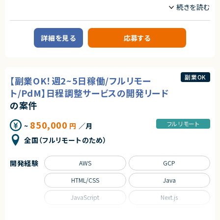
業務内容
アダルトコンテンツ有り
【尚可スキル・経験】
※あらかじめご理解の上、ご応募をお願いいたします
【案件概要】
・SAPなどERPとのシステム連携経験
福祉向けSaaSサービスを展開する企業にて、コーポレートITエンジニアと
・グローバル案件への参画経験
求めるスキル
して参画いただく案件です。
・AWS／Azureなどクラウド環境の知見
詳細を見る
応募する
店舗事業を中心とした現場業務のDX・業務改善を目的に、ローコード／ノー
・BIツールを用いたデータ分析・可視化の経験
【必須スキル】
コードやクラウド、生成AIを活用し、要件定義から実装・改善までを一気通貫
・大規模システムにおける技術選定などの意志決定に関わった経験
で主導していただきます。
・コンテナ、CI/CD、マイクロサービス等のモダンな技術の経験
契約形態
事業部門と近い距離でコミュニケーションを取りながら、スピード感をもって
・インフラからバックエンド、フロントエンドまでの広い実装経験
業務委託(準委任契約)
業務基盤を構築できるポジションです。
■下記の言語を複数経験のある方
副業OK
【副業OK！週2~5日稼働/フルリモー
・Next.js
契約元
【業務内容】
ト/PdM】日程調整サービスの開発リード
・Go
1. 事業部向けDX・業務基盤構築
・Github Actions
株式会社LASSIC
の案件
AppSheetやGoogleスプレッドシートを活用した、現場最適なフロントエ
・Terraform
ンド/UIの設計・構築
・MySQL
エージェントから
CRM（顧客管理）、請求管理、予約管理などの業務プロセス設計・デジタル
850,000
・Redis
フルリモート
~
円
／月
★ 要件定義から設計・導入まで一貫して関われ、MES領域の専門性をさら
化
・GCP, AWS
に高められます
事業部担当者へのヒアリング、要件定義、実装、リリース後の改善までの
全国（フルリモートのため）
★ 基幹システム連携やデータ連携の経験を積みたい方に最適です
伴走支援
【歓迎条件】
・大規模サービスの開発に携わったことがある
2. クラウド・AIを活用した仕組み作り
・CTO、テックリードとして開発組織をリードしてきた経験
開発経験
AWS
GCP
GASやAppSheetでは対応しきれない処理を、AWS（Lambda / API Gate
・Next.jsの実務経験
way / RDS）でバックエンド実装
・Goの実務経験
HTML/CSS
Java
生成AI（Gemini）を活用した業務自動化、データ要約・分析機能の開発
・Github Actions、CircleCIの実務経験
BigQueryを用いたデータ連携、レポーティング基盤の構築
・MySQL（Spannerも含む）の実務経験
JavaScript
Next.js
・GCP, AWSの実務経験
3. 最適なソリューション選定
・フロントエンドのテストを書いたことがある
Python
React
既存ツールに限定せず、課題解決に最適なローコード／ノーコードツー
・コストを意識しながらコードを書くことができる