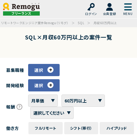
フリーランス
ログイン
会員登録
リモートワークエンジニア案件Remogu（リモグ）
SQL
月収60万円以上
SQL×月収60万円以上の案件一覧
募集職種
選択
開発経験
選択
報酬
働き方
フルリモート
シフト（移行）
ハイブリッド