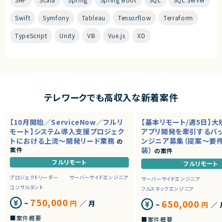
Swift
Symfony
Tableau
Tensorflow
Terraform
TypeScript
Unity
VB
Vue.js
XD
テレワークでも高収入な新着案件
【10月開始／ServiceNow／フルリ
【基本リモート/週5日】
モート】システム導入支援プロジェク
アプリ開発を牽引するバ
トにおける上流～開発リード業務
ンジニア募集（提案～要
の
案件
装）
の案件
フルリモート
フルリモート
プロジェクトリーダー
サーバーサイドエンジニア
サーバーサイドエンジニア
コンサルタント
フルスタックエンジニア
750,000
650,000
~
円
／ 月
~
円
／ 
■案件概要
■案件概要