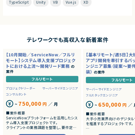
TypeScript
Unity
VB
Vue.js
XD
テレワークでも高収入な新着案件
【10月開始／ServiceNow／フルリ
【基本リモート/週5日】
モート】システム導入支援プロジェク
アプリ開発を牽引するバ
トにおける上流～開発リード業務
ンジニア募集（提案～要
の
案件
装）
の案件
フルリモート
フルリモート
プロジェクトリーダー
サーバーサイドエンジニア
サーバーサイドエンジニア
コンサルタント
フルスタックエンジニア
750,000
650,000
~
円
／ 月
~
円
／ 
■案件概要
■案件概要
ServiceNowプラットフォームを活用したシス
大手小売業界向けのデジタル
テム導入支援プロジェクトです。
を推進するプロジェクトです。
クライアントの業務課題を整理し、要件定義
から設計・開発・テストまで一貫して担当いた
■プロダクトやサービスの概