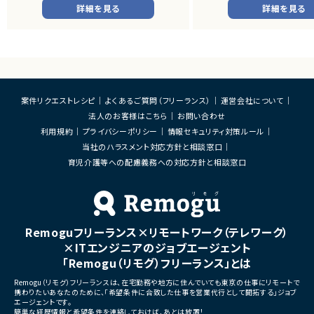
だきます。
・店舗向けスマホアプリおよび
詳細を見る
詳細を見る
システムの継続的なエンハン
■業務内容
す。
・顧客との要件ヒアリングおよび要件定義
・既にサービス稼働中であり、
・ServiceNowを用いた業務システムの設
年単位で新機能追加や改善を
計、開発、テスト
ースしています。
・JavaScriptによるカスタマイズ開発
・ワークフロー設計および各種機能実装
■業務内容
・詳細設計書、テスト仕様書等のドキュメント
・要件整理および要件定義支
案件リクエストレシピ
よくあるご質問（フリーランス）
運営会社について
作成
・バックエンドシステムの設計
法人のお客様はこちら
お問い合わせ
・成果物レビューおよび品質管理
・コードレビューの実施
・開発メンバーへの技術支援、進捗管理
・リリース対応および品質向
利用規約
プライバシーポリシー
情報セキュリティ対策ルール
・技術課題に対する検討、提案
当社のハラスメント対応方針と相談窓口
■体制
・ステークホルダーとの調整お
・少人数体制でのプロジェクト推進
育児介護等への配慮義務への対応方針と相談窓口
ケーション
・クライアントおよび開発メンバーとのコミュ
ニケーションあり
■募集背景
・サービスの継続的な機能拡
■募集背景
募集
プロジェクト拡大に伴う増員募集
Remoguフリーランス×リモートワーク（テレワーク）
■担当工程
・要件定義
×ITエンジニアのジョブエージェント
・基本設計
「Remogu（リモグ）フリーランス」とは
・詳細設計
・実装
Remogu（リモグ）フリーランスは、在宅勤務や地方に住んでいても東京の仕事にリモートで
・テスト
携わりたいあなたのために、「希望条件に合致した仕事を営業代行として開拓する」ジョブ
・リリース対応
エージェントです。
簡単な経歴情報と希望条件を連絡しておけば、あとは放置！