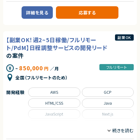
【案件概要】
ルや新規プロダクトの導入検討
コミュニティ型ライブ配信プラットフォーム を開発・運営する企業にて、イン
ハウスのアプリマーケターを募集。
詳細を見る
応募する
求めるスキル
契約形態
α版リリース以降、ユーザーコミュニティの価値向上に注力し、着実な成長を
【必須スキル】
継続。
業務委託(準委任契約)
・GAS、AppSheet等を用いた実務レベルのツール開発経験（3年以上）
現在はIPO準備を見据えた成長フェーズにあり、新規ユーザー獲得を内製で
・AWS（Lambda / API Gateway / RDS）を用いたバックエンド開発経験（3
リードできるマーケターを求めています。
契約元
年以上）
副業OK
【副業OK！週2~5日稼働/フルリモー
株式会社LASSIC
・SQLを用いたデータベース操作・設計スキル
【業務内容】
・インハウスでのデジタル広告運用
ト/PdM】日程調整サービスの開発リード
エージェントから
【尚可スキル】
（Google AC / TikTok / Meta / X など複数媒体）
の案件
・事業部門と直接コミュニケーションを取り、要件を形にした経験（BPR経験
・MMP（Adjust 等）を用いた効果測定・数値改善
★フルリモート※日本にお住いの方のみの募集になります
者歓迎）
・定量・定性データに基づく分析、仮説立案・検証
★大手グループ会社の案件です！
・GeminiやChatGPT等、生成AI APIを活用した開発経験
・クリエイティブ制作チームとの連携・改善ディレクション
850,000
フルリモート
★中長期で参画いただける案件です！
~
円
／月
（必要に応じて）広告代理店のコントロール、新規開拓
★弊社から20名以上参画中の企業様になります！※事業部は異なります
契約形態
全国（フルリモートのため）
★横新規開発の立ち上げや横断的にプロジェクトを見ることができます。
求めるスキル
業務委託(準委任契約)
【必須スキル】
開発経験
AWS
GCP
・アプリマーケティングの実務経験
契約元
・toC向け事業会社または代理店での広告運用経験（2年以上）
株式会社LASSIC
HTML/CSS
Java
・Google / TikTok / Meta / X など複数媒体を横断した運用〜改善経験
エージェントから
【歓迎スキル】
JavaScript
Next.js
・ライブ配信／SNS系アプリ、ゲーム・エンタメ領域でのUA経験
★ 事業部と直結したDX推進ポジションのため、現場に近い立ち位置で要件
（例：REALITY、17LIVE、Pococha、Spoon、mixi、Yay!、Lemon8、note
定義〜実装・改善まで一気通貫でリードできます
Python
React
等）
★ 業務改善・BPRの裁量が大きい環境で、既存ツールに縛られず課題に応
・代理店ディレクション・新規開拓経験
じたソリューション選定・導入を主体的に進められます
Ruby on Rails
SQL
・MMP（Adjust / Appsflyer 等）を用いた分析経験