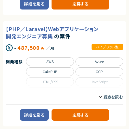
販売管理システムの開発案件です。
仕組みを残したい方のチャレンジを歓迎します。
詳細を見る
応募する
上位企業様の既存案件の増員枠となるため、安定した開発体制のもとで業
務に携わっていただきます。
◆募集背景
事業成長を次の段階へ進めるにあたり、プロダクト開発体制および組織基
【業務内容】
盤を強化することを目的とした増員募集です。
・販売管理システムの詳細設計
【PHP／Laravel】Webアプリケーション
・テスト対応
◆会社・事業について
・運用フェーズでの開発・保守
当社は、ビジネスシーンにおける日程調整業務を効率化するSaaSを自社で
開発エンジニア募集
の案件
※ご経験に応じて、要件定義や基本設計フェーズに関わる可能性もありま
企画・開発・提供しているスタートアップ企業です。
す。
創業以来、外部資本に依存せず、継続的な売上成長と黒字経営を実現して
487,500
ハイブリッド型
います。
~
円
／月
提供しているサービスは、機能性やユーザー体験の評価が高く、国内のみな
求めるスキル
らず海外からも注目され、グローバルに利用が拡大しています。
＜必須スキル＞
開発経験
AWS
Azure
・C#での開発経験（2年以上）
◆プロダクトの特長
・Oracleの利用経験（2年以上）
独自技術・特許を活用した他社にはない機能群
CakePHP
GCP
明確な差別化による高い市場競争力
＜尚可スキル＞
大手企業から成長企業まで、幅広い業種での導入実績（数万社規模）
・PL/SQLの実務経験
HTML/CSS
JavaScript
・cshell等を用いたバッチ処理の開発経験
プロダクトとしての評価と実績がすでに確立されており、今後のスケールに
Kubernetes
Laravel
おいても大きな成長余地を持っています。
契約形態
MySQL
PHP
◆マーケットの魅力
業務委託(準委任契約)
日程調整は、多くの人が日常的に行う業務である一方、長年にわたり非効率
な手法が使われ続けてきた領域でもあります。
PostgreSQL
React
契約元
詳細を見る
応募する
近年は、業務のデジタル化・生産性向上の流れを背景に、この分野自体が急
株式会社LASSIC
速に注目され、改善ニーズが顕在化しています。
SQL
Symfony
本サービスは、その中でも機能面・体験面の両方で優位性を持ち、将来的に