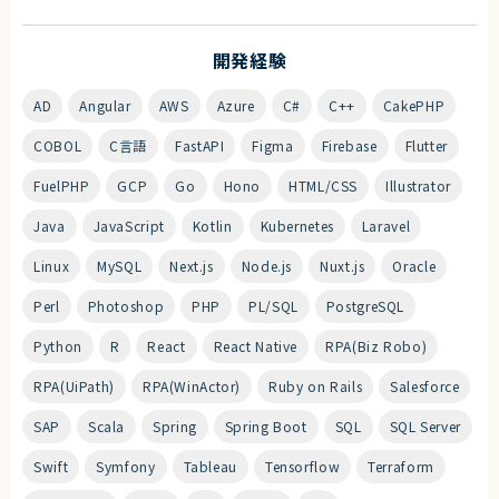
開発経験
AD
Angular
AWS
Azure
C#
C++
CakePHP
COBOL
C言語
FastAPI
Figma
Firebase
Flutter
FuelPHP
GCP
Go
Hono
HTML/CSS
Illustrator
Java
JavaScript
Kotlin
Kubernetes
Laravel
Linux
MySQL
Next.js
Node.js
Nuxt.js
Oracle
Perl
Photoshop
PHP
PL/SQL
PostgreSQL
Python
R
React
React Native
RPA(Biz Robo)
RPA(UiPath)
RPA(WinActor)
Ruby on Rails
Salesforce
SAP
Scala
Spring
Spring Boot
SQL
SQL Server
Swift
Symfony
Tableau
Tensorflow
Terraform