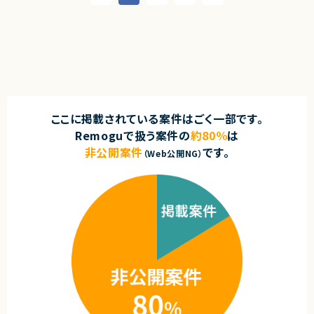
・以下の人物像を有する方
・顧客インフラ担当者および関連チームとの調整・折衝
・年齢・性別・所属(組織)問わず活発にコミュニケーションできる方
・インフラ全体の運用・保守を見据えた改善提案
・問題発生時に自力で解決しようとできる方（取り組む上で、支援を求める
のは可）
求めるスキル
・過去に自身の理由（業務上で何らかのトラブルを起こしたなど）で離任し
■必須スキル
た経験のない方
・インフラ全般（オンプレ、NW、DB）の知見
・リーダー経験5年以上
【WANT】
・ミドルウェア（Webサーバ、Appサーバなど）の構築・運用保守経験
■尚可スキル
・以下のいずれかの開発言語で開発されていたアプリケーションの開発経験
・大規模インフラ環境での統括経験
(PHP、node、TypeScript、java)
ここに掲載されている案件はごく一部です。
・AP基盤として業務を行った経験
Remoguで扱う案件の
約80％
は
・インフラ移行を行った経験、もしくは知見を有する
契約形態
・TiDBを取り扱った経験、もしくは知見を有する
非公開案件
です。
業務委託(準委任契約)
（Web公開NG）
・AWSを実務で扱った経験、もしくは知見を有する
・AWSインフラ構築や運用保守の経
契約元
契約形態
株式会社LASSIC
業務委託(準委任契約)
エージェントから
契約元
◎オンプレミス中心の環境で、インフラ横断リーダー経験を最大限活かせま
す！
株式会社LASSIC
◎複数チームを束ねるポジションのため、マネジメントスキルをさらに伸ば
せます！
エージェントから
◎設計フェーズはリモート中心で、メリハリのある働き方が可能です！
◎年齢層高めでも活躍できる、落ち着いた現場です！
★フルリモート（初日とチームビルディングの一環で出社が発生する可能性
もありますが、基本リモートです）
★大規模プロジェクトの経験積むことができるプロジェクトになります。