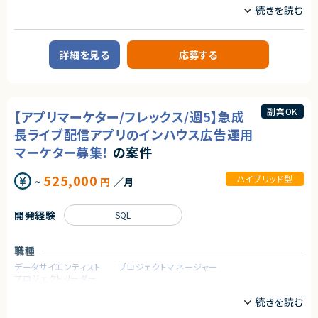
業務内容
アダルトコンテンツ有り
【尚可スキル・経験】
※あらかじめご理解の上、ご応募をお願いいたします
【案件概要】
・SAPなどERPとのシステム連携経験
福祉向けSaaSサービスを展開する企業にて、コーポレートITエンジニアと
・グローバル案件への参画経験
求めるスキル
して参画いただく案件です。
・AWS／Azureなどクラウド環境の知見
詳細を見る
応募する
店舗事業を中心とした現場業務のDX・業務改善を目的に、ローコード／ノー
・BIツールを用いたデータ分析・可視化の経験
【必須スキル】
コードやクラウド、生成AIを活用し、要件定義から実装・改善までを一気通貫
・大規模システムにおける技術選定などの意志決定に関わった経験
で主導していただきます。
・コンテナ、CI/CD、マイクロサービス等のモダンな技術の経験
契約形態
事業部門と近い距離でコミュニケーションを取りながら、スピード感をもって
・インフラからバックエンド、フロントエンドまでの広い実装経験
業務委託(準委任契約)
業務基盤を構築できるポジションです。
■下記の言語を複数経験のある方
副業OK
【アプリマーケター/フレックス/週5】急成
・Next.js
契約元
【業務内容】
長ライブ配信アプリのインハウス広告運用
・Go
1. 事業部向けDX・業務基盤構築
・Github Actions
株式会社LASSIC
マーケター募集！
の案件
AppSheetやGoogleスプレッドシートを活用した、現場最適なフロントエ
・Terraform
ンド/UIの設計・構築
・MySQL
エージェントから
CRM（顧客管理）、請求管理、予約管理などの業務プロセス設計・デジタル
525,000
・Redis
ハイブリッド型
~
円
／月
★ 要件定義から設計・導入まで一貫して関われ、MES領域の専門性をさら
化
・GCP, AWS
に高められます
事業部担当者へのヒアリング、要件定義、実装、リリース後の改善までの
★ 基幹システム連携やデータ連携の経験を積みたい方に最適です
伴走支援
【歓迎条件】
開発経験
SQL
・大規模サービスの開発に携わったことがある
2. クラウド・AIを活用した仕組み作り
・CTO、テックリードとして開発組織をリードしてきた経験
GASやAppSheetでは対応しきれない処理を、AWS（Lambda / API Gate
・Next.jsの実務経験
職種
way / RDS）でバックエンド実装
・Goの実務経験
生成AI（Gemini）を活用した業務自動化、データ要約・分析機能の開発
データサイエンティスト
プロジェクトマネージャー
・Github Actions、CircleCIの実務経験
BigQueryを用いたデータ連携、レポーティング基盤の構築
プロジェクトリーダー
・MySQL（Spannerも含む）の実務経験
・GCP, AWSの実務経験
3. 最適なソリューション選定
業務内容
・フロントエンドのテストを書いたことがある
既存ツールに限定せず、課題解決に最適なローコード／ノーコードツー
・コストを意識しながらコードを書くことができる