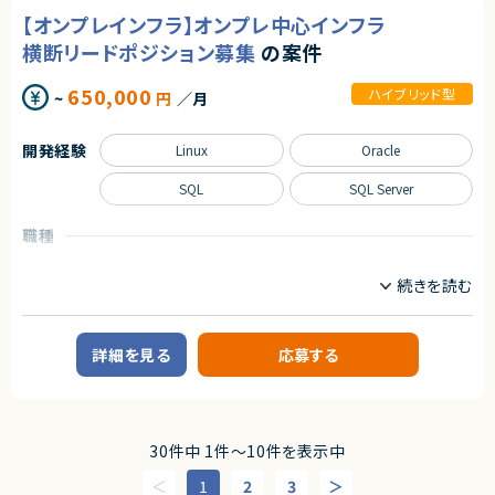
株式会社LASSIC
・チーム開発の実務経験
【オンプレインフラ】オンプレ中心インフラ
・AIを活用した開発の経験・関心
■作業内容(想定)
エージェントから
顧客インフラ・DBチームに所属し、DBAのプレイングマネージャーとして以
横断リードポジション募集
の案件
下の業務をご担当頂く予定です。
契約形態
★ 設計〜実装・テスト・保守まで一貫して携われるため、PHPエンジニアと
・運用保守で発生する障害や課題の対応
しての総合力を高められます
業務委託(準委任契約)
650,000
ハイブリッド型
・関連するアプリケーション開発チームとの調整
~
円
／月
★ LaravelなどモダンなPHPフレームワークを活用したチーム開発で、実践
等を想定
的な開発経験を積めます
契約元
★ 既存改修から新規開発まで幅広く関われるため、長期的に安定して参画
開発経験
Linux
Oracle
求めるスキル
株式会社LASSIC
できる案件です
【MUST】
SQL
SQL Server
エージェントから
・toC 向けサービスの開発・運用保守経験
・機能数が多い、データ量が多いなど大規模なシステムでの開発経験
◎企画段階から携われるため、プロダクト全体に深く関与できます！
・SQL ServerやMySQLを使った開発・運用保守経験
◎Rails×Reactのフルスタック経験を最大限に活かせます！
職種
・DBAとして、SQLServer、MySQLの開発・運用保守を行った経験1年以上
◎大規模サービスならではのアーキテクチャ改善に挑戦可能！
プロジェクトリーダー
インフラエンジニア/SRE
・DBAとして、DBサーバの構築に携わった経験
◎フルリモート中心で働きやすい環境です！
・DBAとして、アプリケーションのSQLチューニングや負荷対策を行った経験
◎AI開発支援ツール活用など、先進的な開発文化があります！
業務内容
・DBAとして、データ移行を行った経験
・課題（技術的な面）の抽出、解決に取り組んだ経験
【案件概要】
・Git(GitLab,Github)での開発経験。
お客様企業内のインフラ部門にて、オンプレミス環境を中心としたサーバー・
詳細を見る
応募する
・インフラ刷新やシステムリプレースなど移行業務を伴うプロジェクトに携わ
DB・ネットワーク各領域を横断的にリードいただくインフラプロジェクトリー
った経験
ダーポジションです。
・同じプロジェクトメンバーとコミュニケーションを円滑に取れる
・リモート開発の経験
【業務内容】
・コミュニケーションツールとしてSLACKを利用した経験
・オンプレミス環境におけるインフラ基本設計／詳細設計方針の策定
・タスク管理ツールとして、jira/Conflue、Redmineを利用した経験
・サーバー／DB／NW 各チームの設計・構築フェーズにおける技術レビュー
30件中 1件〜10件を表示中
・顧客エンジニアと一緒に開発を行った経験
・進捗／品質／課題管理および技術的な意思決定支援
・PM/PL等のプロジェクトマネジメント経験
・障害／性能課題発生時の原因整理および対応方針の検討
1
2
3