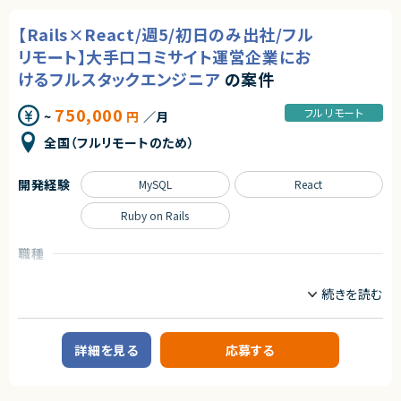
エージェントから
はビジネスに欠かせないインフラ的存在となるポテンシャルを備えていま
Vue.js
す。
★安定した開発体制で参画可能です
【Rails×React/週5/初日のみ出社/フル
★販売管理システムの詳細設計〜テスト、運用保守まで一貫して携われるた
職種
求めるスキル
め、業務理解を深めながら長期的に活躍できます
リモート】大手口コミサイト運営企業にお
★C#／Oracleの経験を活かしつつ、経験次第で要件定義・基本設計にも挑
サーバーサイドエンジニア
◆スキル・経験
けるフルスタックエンジニア
の案件
戦可能な環境です
・Web／SaaSプロダクトにおけるPdMまたはそれに準ずる役割の経験
（プロダクト企画、要件定義、改善サイクルへの継続的な関与）
業務内容
750,000
・ユーザー課題を起点とした機能設計・仕様設計の経験
フルリモート
~
円
／月
【案件概要】
・UI/UXに関する基礎的な知識・判断力
受託開発案件として、PHP（Laravel等）を用いたWebアプリケーションの新
・開発優先度の設計・ロードマップ策定の経験
全国（フルリモートのため）
規開発および既存システム改修をご担当いただきます。
・エンジニアと円滑にコミュニケーションできる技術理解
複数名の開発チームに参画し、設計～実装・テスト・運用保守まで一連の工
・関係者（営業・CS・経営層）と連携しながらプロダクトを推進した経験
程に携わっていただく想定です。
開発経験
・障害対応・運用改善など、プロダクト品質に責任を持った経験
MySQL
React
・自ら課題を発見し、主体的に意思決定・推進できる姿勢
【業務内容】
Ruby on Rails
・要件定義書、基本設計書をもとにした詳細設計・実装
契約形態
・Laravel等のPHPフレームワークを用いたWebアプリケーション開発
・MySQL / PostgreSQLを用いたデータベース設計・実装
業務委託(準委任契約)
職種
・REST APIを利用した外部サービス連携機能の開発
インフラエンジニア/SRE
フロントエンドエンジニア
・既存機能の改修、不具合調査および修正対応
契約元
サーバーサイドエンジニア
・Gitを用いたチーム開発（レビュー・品質担保含む）
株式会社LASSIC
業務内容
※ご経験に応じて、メンバーの技術フォローやタスク管理をお任せする可能
エージェントから
性があります。
■企業概要
詳細を見る
応募する
・フルリモートで働くことができます！
国内有数のWebサービスを複数展開する、知名度・実績ともに高いインター
求めるスキル
・まだ少人数の成長フェーズにて、コアメンバーとして携わることができま
ネット企業です。
す！
【必須スキル・経験】
・自社SaaSプロダクトのリードに携わることができます！
■プロダクトやサービスの概要
・PHPを用いたWebアプリケーション開発経験（2年以上）