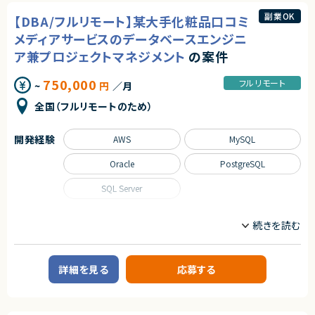
インバウンド事業向けのWebサービスを中心に、多くのユーザーに利用され
・PHPフレームワーク（Laravel / CakePHP / Symfony 等）の利用経験
副業OK
【DBA/フルリモート】某大手化粧品口コミ
る口コミ・情報提供型サービスを運営しています。
・RDB設計およびSQL実装経験（MySQL / PostgreSQL 等）
・HTML / CSS / JavaScript の基本知識
メディアサービスのデータベースエンジニ
■業務内容
・Gitを利用したチーム開発経験
企画段階から参画し、要件定義、設計、開発、テスト、リリース、運用保守まで
ア兼プロジェクトマネジメント
の案件
・要件定義書・設計書に基づいた開発経験
を一気通貫でご担当いただきます。Railsを中心としたバックエンド開発に加
・REST API連携の実装経験
え、Reactを用いたフロントエンド開発も含むフルスタックポジションです。
・障害調査・不具合改修の実務経験
750,000
フルリモート
~
円
／月
また、システムアーキテクチャの改善提案・設計・推進や、CI/CDを含む開発
・コミュニケーションを取りながら主体的に業務を進められる方
プロセス全体の継続的な改善にも携わっていただきます。
全国（フルリモートのため）
【尚可スキル・経験】
■募集背景
・Laravelを用いた開発経験
サービス成長に伴う機能拡張・改善を加速させるための体制強化となりま
・クラウド環境（AWS / Azure / GCP）での構築・運用経験
開発経験
AWS
MySQL
す。
・Docker / Kubernetes の利用経験
・Vue.js / React 等のフロントエンドフレームワーク経験
Oracle
PostgreSQL
■担当工程
・CI/CD環境の構築・運用経験
要件定義／設計／開発／テスト／リリース／運用保守
・セキュリティ対策（認証認可、脆弱性対応）の知識
SQL Server
・大規模アクセス環境での性能改善経験
■その他補足
・アジャイル開発（Scrum / SAFe 等）の経験
初日のみ出社対応後はフルリモート勤務となります。
・PM / PL経験
職種
・顧客折衝・要件定義経験
インフラエンジニア/SRE
サーバーサイドエンジニア
求めるスキル
必須スキル
業務内容
契約形態
・Ruby on Railsを利用した開発のご経験5年以上
詳細を見る
応募する
・Reactを用いた開発経験
■募集背景
業務委託(準委任契約)
・要件定義から運用保守までの一貫したご経験
DBA兼マネジメントができる方を募集しています。
・システムアーキテクチャ設計や画面設計をリードしたご経験
現状のDBチームの中でマネジメントをする中で技術知見が必要なシーンが
契約元
尚可スキル
増えたため、マネジメントができるDBAを募集しています。