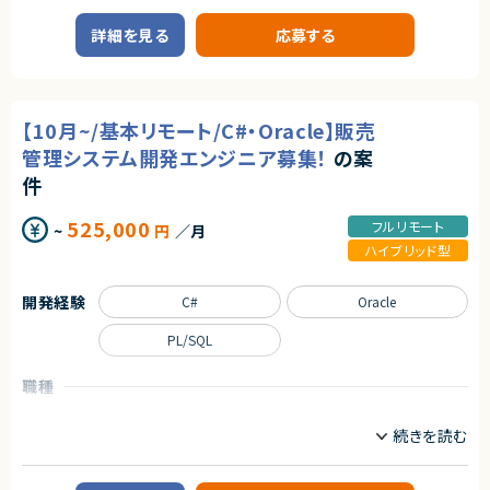
・ASO対策の知見
Spring
Spring Boot
・インターネット広告に関する深い知識
詳細を見る
応募する
・SQL・BIツールを用いたデータ分析経験
TypeScript
・広告クリエイティブの自作経験
【求める人物像】
職種
・インハウス運用担当として、戦略〜数値改善まで主体的にコミットできる方
【10月~/基本リモート/C#・Oracle】販売
CTO/VPoE/テックリード
プロジェクトマネージャー
・データに基づいたPDCAを高速で回せる方
プロジェクトリーダー
インフラエンジニア/SRE
・サービスを実際に利用し、定性的視点も持てる方
管理システム開発エンジニア募集！
の案
フロントエンドエンジニア
サーバーサイドエンジニア
・社内外と円滑に連携できるコミュニケーション力をお持ちの方
件
・エンタメアプリ・ライブ配信・SNS市場への強い興味関心がある方
業務内容
525,000
契約形態
フルリモート
~
円
／月
◆業務内容
日程調整を支援するSaaSプロダクトにおいて、企画・設計から改善まで、プ
ハイブリッド型
業務委託(準委任契約)
ロダクト開発を主導していただくポジションです。
・顧客課題を起点とした機能設計・UX/UI設計
契約元
開発経験
・開発テーマの優先順位付けおよび進行マネジメント
C#
Oracle
株式会社LASSIC
・技術的視点を活かした営業・カスタマーサポート支援
・障害対応や運用面の改善を含むプロダクト品質の担保
PL/SQL
エージェントから
・上記に付随する、経営・顧客・開発をつなぐ横断的な役割
★ IPO準備フェーズの成長企業で、インハウスUAを主導できるポジションで
職種
◆応募者へのメッセージ
す
多くのサービスが生まれては消える中で、ビジネスの基盤として長く使われ
QA・テストエンジニア
サーバーサイドエンジニア
★ Google／TikTok／Meta／Xなど複数媒体を横断し、裁量を持って運用・
る存在になれるプロダクトは決して多くありません。
改善にコミットできます
本サービスは、まさにその可能性を持つプロダクトであり、さらにその中心メ
★ MMP（Adjust等）を活用したデータドリブンな分析・高速PDCAが実践可
業務内容
ンバーとして関われるフェーズは、まだ組織がコンパクトな「今」だけです。
能です
【案件概要】
自らの判断やアウトプットでプロダクトと事業を前進させ、社会に価値ある