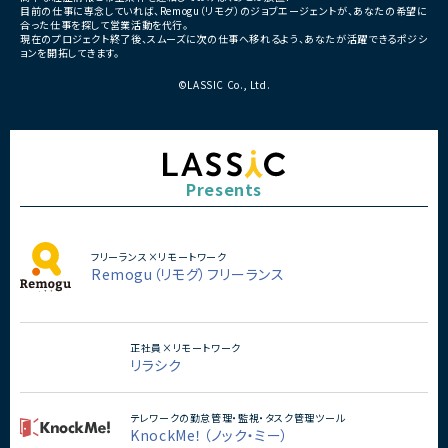
■その他補足
目前の仕事に専念していれば、Remogu（リモグ）のジョブエージェントが、あなたの希望に
合った仕事を探して営業活動を代行。
・複数ベンダーによる混成チ
現在のプロジェクト終了後、スムーズに次の仕事へ移れるよう、あなたが活躍できるポジシ
・全体約100名規模の大型プ
ョンを開拓してきます。
©LASSIC Co., Ltd.
Presents
フリーランス×リモートワーク
Remogu（リモグ）フリーランス
正社員×リモートワーク
リラシク
テレワークの勤怠管理・監視・タスク管理ツール
KnockMe！（ノック・ミー）