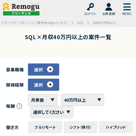
フリーランス
ログイン
会員登録
リモートワークエンジニア案件Remogu（リモグ）
SQL
月収40万円以上
SQL×月収40万円以上の案件一覧
募集職種
選択
開発経験
選択
報酬
働き方
フルリモート
シフト（移行）
ハイブリッド