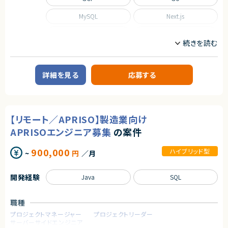
MySQL
Next.js
Nuxt.js
React
Scala
TypeScript
職種
詳細を見る
応募する
CTO/VPoE/テックリード
インフラエンジニア/SRE
フロントエンドエンジニア
サーバーサイドエンジニア
業務内容
【リモート／APRISO】製造業向け
■事業概要
APRISOエンジニア募集
の案件
事業部を横断した開発の支援を行う部署です。
事業立ち上げの支援や事業ブーストするための横断支援を行います。
一つのサービスだけじゃなく、様々なサービスと関わり事業をブーストするた
900,000
ハイブリッド型
~
円
／月
めに動きます。
迅速なキャッチアップを求められますが横断的に事業に関わることで様々な
開発環境に携わることができます。
開発経験
Java
SQL
今回は開発支援のプロジェクトの増加に基づき、開発業務から開発支援を
行っていただくフルスタックエンジニアを募集します！
職種
■募集背景
テックリード室は支援を求めている各事業や全社横断的なプロジェクトにた
プロジェクトマネージャー
プロジェクトリーダー
いして技術支援を行う組織です。
サーバーサイドエンジニア