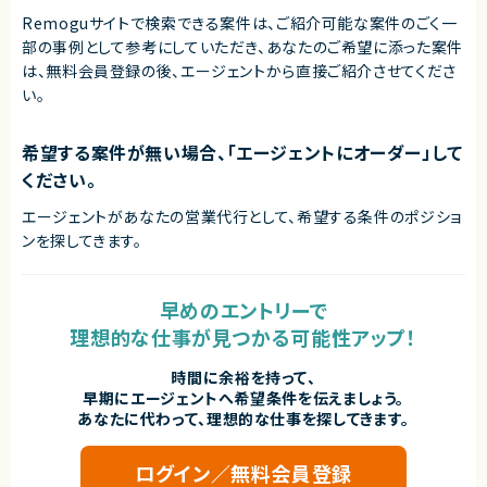
・LINE Messaging APIまたはWebhookを利用した開発経験
Remoguサイトで検索できる案件は、ご紹介可能な案件のごく一
・BtoB向けサービスやPoC・新規サービスの立ち上げ経験
部の事例として参考にしていただき、
あなたのご希望に添った案件
■求める人物像
は、無料会員登録の後、エージェントから直接ご紹介させてくださ
・要件が変化するPoC開発を柔軟に進められる方
い。
・フロントエンドとバックエンドの両方に対応できる方
・仕様が完全に固まっていない状況でも、必要な確認や提案を行いながら開
発できる方
希望する案件が無い場合、「エージェントにオーダー」して
・指示待ちではなく主体的に改善提案できる方
・小規模チームで幅広く対応できる方
ください。
契約形態
エージェントがあなたの営業代行として、希望する条件のポジショ
業務委託(準委任契約)
ンを探してきます。
契約元
株式会社LASSIC
早めのエントリーで
エージェントから
理想的な仕事が見つかる可能性アップ！
◎ AI・LLM・ベクトル検索を活用した先進的なサービス開発に携われます！
◎ フロントエンドからバックエンド、インフラまで幅広い技術領域で経験を積
時間に余裕を持って、
めます！
早期にエージェントへ希望条件を伝えましょう。
◎ PoC立ち上げフェーズのため、技術選定や改善提案など主体的に関与で
あなたに代わって、理想的な仕事を探してきます。
きます！
◎ 少数精鋭体制で裁量が大きく、プロダクトづくりに深く入り込める案件で
す！
ログイン／無料会員登録
◎ フルリモート環境でありながら、新規サービス開発のコアメンバーとして