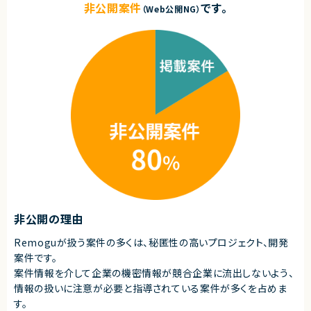
・Amazon S3への画像アップロード機能開発
非公開案件
です。
（Web公開NG）
★ Node.js×React×TypeScriptのモダン環境で開発が可能です
・CloudFrontによる画像配信機能実装
★ 長期的にプロダクト価値を高めていく経験を積むことができます
・Amazon Cognitoによる認証認可機能実装
・SQSを利用した非同期処理開発
・LLMおよびベクトル検索との連携
・LINE Messaging API／Webhook連携
・単体テスト、結合テスト、コードレビュー
■募集背景
・PoC開発および限定ローンチに向けた体制強化のため。
■担当工程
・機能設計 ・実装 ・テスト ・リリース
求めるスキル
■必須スキル
・React、TypeScriptを利用したWebフロントエンドの開発経験
・Node.jsまたはPythonを利用したバックエンドAPIの開発経験
・AWS Lambda、API Gateway、S3等を利用したサーバレスシステムの開
非公開の理由
発経験
・リレーショナルデータベースを利用したアプリケーション開発経験
・認証・認可を伴うWebアプリケーションの開発経験
Remoguが扱う案件の多くは、秘匿性の高いプロジェクト、開発
・フロントエンドからバックエンドまで一貫して機能開発を進めた経験
案件です。
・日本語ネイティブレベルでのコミュニケーション能力
案件情報を介して企業の機密情報が競合企業に流出しないよう、
■尚可スキル
情報の扱いに注意が必要と指導されている案件が多くを占めま
・生成AI APIやベクトル検索を利用したアプリケーション開発経験
す。
・Amazon SQS、Aurora Serverless v2の利用経験