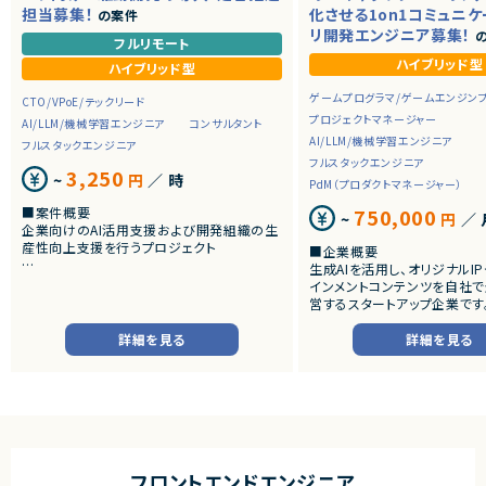
担当募集！
化させる1on1コミュニ
の案件
リ開発エンジニア募集！
の
フルリモート
ハイブリッド型
ハイブリッド型
ゲームプログラマ/ゲームエンジン
CTO/VPoE/テックリード
プロジェクトマネージャー
AI/LLM/機械学習エンジニア
コンサルタント
AI/LLM/機械学習エンジニア
フルスタックエンジニア
フルスタックエンジニア
3,250
~
円
／ 時
PdM（プロダクトマネージャー）
■案件概要
750,000
~
円
／ 
企業向けのAI活用支援および開発組織の生
産性向上支援を行うプロジェクト
■企業概要
生成AIを活用し、オリジナルI
■募集背景
インメントコンテンツを自社で
AI駆動開発やバイブコーディングに関する相
営するスタートアップ企業です
談が増えています。
音楽・映像・SNSなど複数の
Cursor、Claude Code、GitHub Copilot、C
しながら、AIを前提とした新
詳細を見る
詳細を見る
odex等を使い、開発生産性を高める導入支
インメント体験の創出に取り組
援ができる人材を探しています。
AI技術を活用した自社IP開
り、キャラクター・コンテンツ・
■担当業務
連動する独自の世界観づくり
企業の開発組織に対し、AI駆動開発の導入・
す。
定着を支援いただきます。
1. 現状分析・導入設計
■プロダクト・サービス概要
現状の開発プロセス・課題のヒアリング
フロントエンドエンジニア
・ユーザーがキャラクターと継