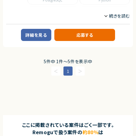
‐フロントエンド開発（例：React/Next.js/Vue.js）
エージェントから
‐バックエンド開発（例：Node.js/Go など）
React
SQL
・GCP/AWSのいずれかの知識
・フルリモートで働くことができます！
TypeScript
・まだ少人数の成長フェーズにて、コアメンバーとして携わることができま
■尚可スキル
す！
・AI搭載コードエディタを用いたプログラミングまたはバイブコーディング経
・自社SaaSプロダクトのリードに携わることができます！
職種
験
詳細を見る
応募する
・オープンかつ素直なコミュニケーションを大事にし、職種や立場の垣根を越
フロントエンドエンジニア
サーバーサイドエンジニア
えて協調できる推進力
AI/LLM/機械学習エンジニア
フルスタックエンジニア
・急成長中のスタートアップで、世の中に価値のあるプロダクトを増やし、社
会的なインパクトのある事業に携わりたい方
業務内容
・プロダクトの価値最大化のためにPoC段階から積極的に携わり、当事者意
5件中 1件〜5件を表示中
識を持って改善に取り組める方
■企業概要
・スタートアップならではのスピード感や大きな変化をポジティブに楽しめる
BtoB向け業務支援サービスを提供する企業です。
1
方
■プロダクトやサービスの概要
・業務現場における登録情報を管理し、AI技術を活用して検索や問い合わせ
契約形態
対応を効率化するサービスのPoC開発案件です。
業務委託(準委任契約)
・キーワード検索とベクトル検索を組み合わせた高度な検索機能の実装を
予定しています。
契約元
■業務内容
株式会社LASSIC
・React、Vite、TypeScriptを利用したSPA開発
・スマートフォン／PC向けレスポンシブUI実装
エージェントから
・拾得物の登録・編集・検索・管理画面の開発
ここに掲載されている案件はごく一部です。
★ SaaSの安定運用・改善に深く関われる環境です
・AWS Lambdaを利用したバックエンドAPI開発
★ 単なる保守ではなく、パフォーマンス・品質向上に主体的に取り組めます
Remoguで扱う案件の
約80％
は
・PostgreSQLを利用したデータ登録・検索処理実装
★ 技術的負債の解消やアーキテクチャ改善に関われます