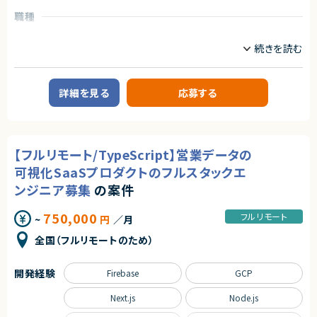
◆応募者へのメッセージ
アダルトコンテンツ有り
職種
多くのサービスが生まれては消える中で、ビジネスの基盤として長く使われ
※あらかじめご理解の上、ご応募をお願いいたします
インフラエンジニア/SRE
フロントエンドエンジニア
る存在になれるプロダクトは決して多くありません。
サーバーサイドエンジニア
本サービスは、まさにその可能性を持つプロダクトであり、さらにその中心メ
求めるスキル
ンバーとして関われるフェーズは、まだ組織がコンパクトな「今」だけです。
【必須スキル】
自らの判断やアウトプットでプロダクトと事業を前進させ、社会に価値ある
業務内容
・大規模システムにおける技術選定などの意志決定に関わった経験
仕組みを残したい方のチャレンジを歓迎します。
■企業概要
・コンテナ、CI/CD、マイクロサービス等のモダンな技術の経験
詳細を見る
応募する
国内有数のWebサービスを複数展開する、知名度・実績ともに高いインター
・インフラからバックエンド、フロントエンドまでの広い実装経験
◆募集背景
ネット企業です。
■下記の言語を複数経験のある方
事業成長を次の段階へ進めるにあたり、プロダクト開発体制および組織基
・Next.js
盤を強化することを目的とした増員募集です。
■プロダクトやサービスの概要
・Go
インバウンド事業向けのWebサービスを中心に、多くのユーザーに利用され
・Github Actions
◆会社・事業について
【フルリモート/TypeScript】営業データの
る口コミ・情報提供型サービスを運営しています。
・Terraform
当社は、ビジネスシーンにおける日程調整業務を効率化するSaaSを自社で
・MySQL
企画・開発・提供しているスタートアップ企業です。
可視化SaaSプロダクトのフルスタックエ
■業務内容
・Redis
創業以来、外部資本に依存せず、継続的な売上成長と黒字経営を実現して
企画段階から参画し、要件定義、設計、開発、テスト、リリース、運用保守まで
ンジニア募集
の案件
・GCP, AWS
います。
を一気通貫でご担当いただきます。Railsを中心としたバックエンド開発に加
提供しているサービスは、機能性やユーザー体験の評価が高く、国内のみな
え、Reactを用いたフロントエンド開発も含むフルスタックポジションです。
【歓迎条件】
らず海外からも注目され、グローバルに利用が拡大しています。
750,000
フルリモート
~
円
／月
また、システムアーキテクチャの改善提案・設計・推進や、CI/CDを含む開発
・大規模サービスの開発に携わったことがある
プロセス全体の継続的な改善にも携わっていただきます。
・CTO、テックリードとして開発組織をリードしてきた経験
◆プロダクトの特長
全国（フルリモートのため）
・Next.jsの実務経験
独自技術・特許を活用した他社にはない機能群
■募集背景
・Goの実務経験
明確な差別化による高い市場競争力
サービス成長に伴う機能拡張・改善を加速させるための体制強化となりま
・Github Actions、CircleCIの実務経験
大手企業から成長企業まで、幅広い業種での導入実績（数万社規模）
開発経験
Firebase
GCP
す。
・MySQL（Spannerも含む）の実務経験
・GCP, AWSの実務経験
プロダクトとしての評価と実績がすでに確立されており、今後のスケールに
Next.js
Node.js
■担当工程
・フロントエンドのテストを書いたことがある
おいても大きな成長余地を持っています。
要件定義／設計／開発／テスト／リリース／運用保守
・コストを意識しながらコードを書くことができる