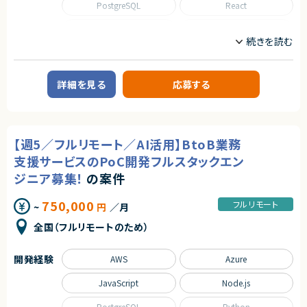
PostgreSQL
React
◆マーケットの魅力
■その他補足
日程調整は、多くの人が日常的に行う業務である一方、長年にわたり非効率
初日のみ出社対応後はフルリモート勤務となります。
SQL
TypeScript
契約形態
な手法が使われ続けてきた領域でもあります。
近年は、業務のデジタル化・生産性向上の流れを背景に、この分野自体が急
業務委託(準委任契約)
求めるスキル
速に注目され、改善ニーズが顕在化しています。
職種
本サービスは、その中でも機能面・体験面の両方で優位性を持ち、将来的に
必須スキル
契約元
フロントエンドエンジニア
サーバーサイドエンジニア
はビジネスに欠かせないインフラ的存在となるポテンシャルを備えていま
・Ruby on Railsを利用した開発のご経験5年以上
詳細を見る
応募する
株式会社LASSIC
す。
・Reactを用いた開発経験
業務内容
・要件定義から運用保守までの一貫したご経験
エージェントから
求めるスキル
・システムアーキテクチャ設計や画面設計をリードしたご経験
■企業概要
尚可スキル
既存SaaSプロダクトの保守・運用を中心に、パフォーマンス向上や安定性改
★フルリモート※日本にお住いの方のみの募集になります
◆スキル・経験
・チーム開発の実務経験
善、セキュリティ強化を担っていただくポジションです。
★大手グループ会社の案件です！
・Web／SaaSプロダクトにおけるPdMまたはそれに準ずる役割の経験
【週5／フルリモート／AI活用】BtoB業務
・AIを活用した開発の経験・関心
★中長期で参画いただける案件です！
（プロダクト企画、要件定義、改善サイクルへの継続的な関与）
■業務内容
支援サービスのPoC開発フルスタックエン
★弊社から20名以上参画中の企業様になります！※事業部は異なります
・ユーザー課題を起点とした機能設計・仕様設計の経験
契約形態
・既存Webアプリケーションの保守・運用
★横新規開発の立ち上げや横断的にプロジェクトを見ることができます。
・UI/UXに関する基礎的な知識・判断力
ジニア募集！
の案件
・パフォーマンス改善および負荷対策の実施
・開発優先度の設計・ロードマップ策定の経験
業務委託(準委任契約)
・障害発生時の原因調査および再発防止策の設計
・エンジニアと円滑にコミュニケーションできる技術理解
・安定稼働を前提としたシステム設計改善
750,000
・関係者（営業・CS・経営層）と連携しながらプロダクトを推進した経験
フルリモート
~
円
／月
契約元
・セキュリティリスクの洗い出しと改善対応
・障害対応・運用改善など、プロダクト品質に責任を持った経験
株式会社LASSIC
・品質を重視した開発プロセスの推進
・自ら課題を発見し、主体的に意思決定・推進できる姿勢
全国（フルリモートのため）
・AI活用を取り入れた開発手法への適応（将来的な発展含む）
エージェントから
契約形態
求めるスキル
開発経験
AWS
Azure
◎企画段階から携われるため、プロダクト全体に深く関与できます！
業務委託(準委任契約)
◎Rails×Reactのフルスタック経験を最大限に活かせます！
■必須スキル
JavaScript
Node.js
◎大規模サービスならではのアーキテクチャ改善に挑戦可能！
・5年以上のWebアプリケーション開発経験
契約元
◎フルリモート中心で働きやすい環境です！
（例：Claude Code, Codex, Gemini CLI, GitHub Copilotなど）
株式会社LASSIC
◎AI開発支援ツール活用など、先進的な開発文化があります！
・フルスタックでのWebアプリケーション開発経験
PostgreSQL
Python