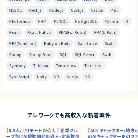
MySQL
Next.js
Node.js
Nuxt.js
Oracle
Perl
Photoshop
PHP
PL/SQL
PostgreSQL
Python
R
React
React Native
RPA(Biz Robo)
RPA(UiPath)
RPA(WinActor)
Ruby on Rails
Salesforce
Scala
Spring
Spring Boot
SQL
SQL Server
Swift
Symfony
Tableau
Tensorflow
Terraform
TypeScript
Unity
VB
Vue.js
XD
テレワークでも高収入な新着案件
【0.5人月/リモートOK】大手企業グル
【AI×キャラクター/地方
ープ向けAI駆動開発の導入・定着推進
のAIキャラクターIPのフ