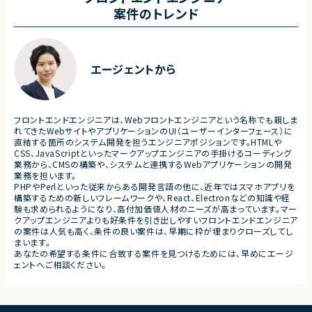
AI活用方針・開発プロセスの設計
ニケーションを楽しめる新規
案件のトレンド
AIを活用した設計・実装・レビュー手法の
・既に展開されているキャラク
提案
し、ユーザーとの関係性を深
開発ルール・運用フローの整備
ーションプラットフォーム
2. 導入・伴走支援
・音楽、SNS、イベントなどの
開発チームへの伴走支援
と連携しながら成長していく
エージェントから
AIツール（Cursor、Claude Code等）の活
メントサービス
用支援
・ユーザーがキャラクターを応
必要に応じたワークショップ・勉強会の実
深めながら長期的に楽しめる
施
視したプロダクト
3. 品質改善・定着支援
・育成、収集、イベント、コミュ
フロントエンドエンジニアは、Webフロントエンジニアという名称でも親しま
コードレビュー・設計レビュー
金設計などを含む次世代型エ
れてきたWebサイトやアプリケーションのUI（ユーザーインターフェース）に
開発品質・セキュリティ観点でのレビュー
メントサービス
直結する箇所のシステム開発を担うエンジニアポジションです。HTMLや
効果測定・改善提案
CSS、JavaScriptといったマークアップエンジニアの手掛けるコーディング
■業務内容
業務から、CMSの構築や、システムと連携するWebアプリケーションの開発
・新規アプリ―ケーションの企
業務を担います。
■担当工程
仕様設計
PHPやPerlといった従来からある開発言語の他に、近年ではスマホアプリを
・要件定義 ・基本設計 ・詳細設計 ・実装 ・レ
・生成AIツールを活用したフ
構築するための新しいフレームワークや、React、Electronなどの知識や経
ビュー ・運用設計 ・導入支援
効率化
験も求められるようになり、高付加価値人材のニーズが高まっています。マー
・育成、収集、イベント、コミュ
クアップエンジニアよりも好条件を引き出しやすいフロントエンドエンジニア
■その他補足
験の設計
の案件は人気も高く、条件の良い案件は、早期に枠が埋まりクローズしてし
・リモート中心
・KPI設計およびデータ分析
まいます。
・関西圏顧客対応のため必要に応じて現地
善施策の立案
あなたの希望する条件に合致する案件を見つけるためには、早めにエージ
訪問あり
・課金モデルやマネタイズ戦略
ェントへご相談ください。
・リリース後も修正等をしやす
・リリース後の運営改善およびL
■募集背景