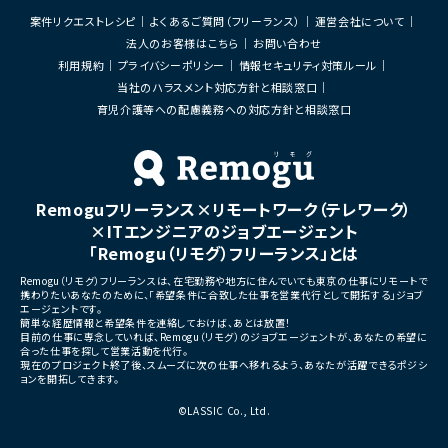
AIキャラクターIPを軸とした
案件リクエストレシピ
よくあるご質問（フリーランス）
運営会社について
ス開発を加速するため、企画・
で一気通貫でリードいただけ
法人のお客様はこちら
お問い合わせ
を募集しています。
利用規約
プライバシーポリシー
情報セキュリティ対策ルール
■担当工程
当社のハラスメント対応方針と相談窓口
企画、要件定義、仕様策定、設
育児介護等への配慮義務への対応方針と相談窓口
ト、リリース、運用改善
■その他補足
・代表直下で新規サービス開
ジション
・既に活動実績を持つキャラク
Remoguフリーランス×リモートワーク（テレワーク）
観拡張やファン体験創出に携
×ITエンジニアのジョブエージェント
・キャラクターを「好きになる
ーとの関係性構築をサービス
「Remogu（リモグ）フリーランス」とは
きる希少なポジション
・音楽、SNS、イベントなど複
Remogu（リモグ）フリーランスは、在宅勤務や地方に住んでいても東京の仕事にリモートで
展開と連動したサービス開発
携わりたいあなたのために、「希望条件に合致した仕事を営業代行として開拓する」ジョブ
エージェントです。
・少人数組織のため企画から
簡単な経歴情報と希望条件を連絡しておけば、あとは放置！
まで大きな裁量を持って推進
目前の仕事に専念していれば、Remogu（リモグ）のジョブエージェントが、あなたの希望に
・AI活用を前提とした次世代
合った仕事を探して営業活動を代行。
を実践可能
現在のプロジェクト終了後、スムーズに次の仕事へ移れるよう、あなたが活躍できるポジシ
・AIだからこそ実現できる新
ョンを開拓してきます。
インメント体験の創出に携わ
©LASSIC Co., Ltd.