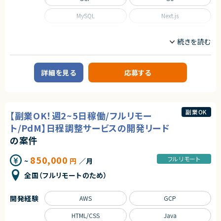
MySQL
Next.js
Nuxt.js
React
Scala
TypeScript
職種
詳細を見る
応募する
CTO/VPoE/テックリード
インフラエンジニア/SRE
フロントエンドエンジニア
サーバーサイドエンジニア
業務内容
副業OK
【副業OK！週2~5日稼働/フルリモー
■事業概要
ト/PdM】日程調整サービスの開発リード
事業部を横断した開発の支援を行う部署です。
事業立ち上げの支援や事業ブーストするための横断支援を行います。
の案件
一つのサービスだけじゃなく、様々なサービスと関わり事業をブーストするた
めに動きます。
850,000
迅速なキャッチアップを求められますが横断的に事業に関わることで様々な
フルリモート
~
円
／月
開発環境に携わることができます。
今回は開発支援のプロジェクトの増加に基づき、開発業務から開発支援を
全国（フルリモートのため）
行っていただくフルスタックエンジニアを募集します！
■募集背景
開発経験
AWS
GCP
テックリード室は支援を求めている各事業や全社横断的なプロジェクトにた
いして技術支援を行う組織です。
HTML/CSS
Java