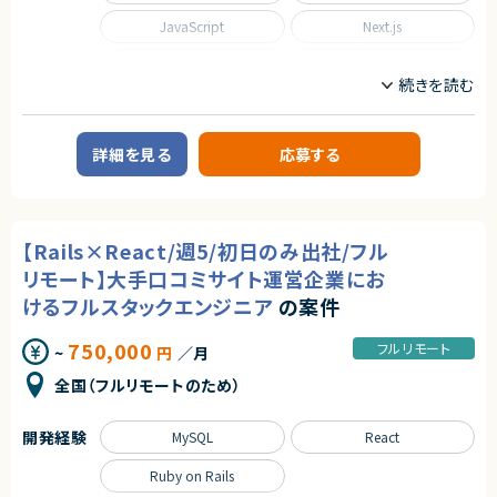
単に技術に精通しているだけではなく、事業を成長させ続けるために技術
を最大限に活用するといった技術投資の目線と、開発組織を牽引していくこ
JavaScript
Next.js
とができるリーダーシップを持った、CTOやテックリード等の経験を持った仲
間を強く求めています。
Python
React
■業務内容
Ruby on Rails
SQL
あらゆる事業部や横断的な企画を推進する部門と連携しています。
新規開発の立ち上げや横断的にプロジェクトを見ることができるので、様々
なプロジェクトに関わることができます。
Spring
Spring Boot
詳細を見る
応募する
・CTOやVPoEと連携して開発組織および様々なプロダクトの課題解決
・全社横断のプロジェクトや新規事業の立ち上げを事業計画フェーズから支
TypeScript
援
・アーキテクチャレビューや技術的課題の解決といった事業部支援
職種
・生産性向上とリスク軽減のためのモダン化をインフラ、アプリケーションの
【Rails×React/週5/初日のみ出社/フル
両面から推進
CTO/VPoE/テックリード
プロジェクトマネージャー
・開発組織の課題解決、エンジニアの育成、採用支援
プロジェクトリーダー
インフラエンジニア/SRE
リモート】大手口コミサイト運営企業にお
フロントエンドエンジニア
サーバーサイドエンジニア
けるフルスタックエンジニア
の案件
■ポジションの魅力
業務内容
特定のプロダクトを持たない組織だからこそ俯瞰的に課題を見極め、全体
750,000
フルリモート
~
円
／月
◆業務内容
最適となる解決策を打っていくことが求められます。
日程調整を支援するSaaSプロダクトにおいて、企画・設計から改善まで、プ
テックリード室として全社を俯瞰して施策を考えるだけでなく、主担当となる
全国（フルリモートのため）
ロダクト開発を主導していただくポジションです。
事業においては事業部の開発チームと共に事業に深くコミットしていただく
・顧客課題を起点とした機能設計・UX/UI設計
ので、俯瞰と詳細、複数の視点を持って大きな課題に取り組む力を身につけ
・開発テーマの優先順位付けおよび進行マネジメント
られる環境です。
開発経験
MySQL
React
・技術的視点を活かした営業・カスタマーサポート支援
・障害対応や運用面の改善を含むプロダクト品質の担保
○開発統括本部テックリード室
Ruby on Rails
・上記に付随する、経営・顧客・開発をつなぐ横断的な役割
- 19名