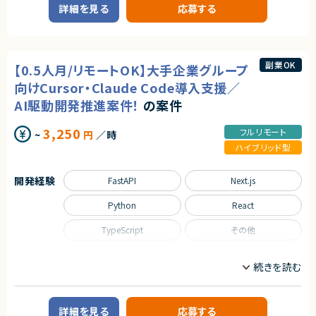
・バックエンドAPI設計・実装経験
シニアエンジニアとしての強みを活かせる環境です。
詳細を見る
応募する
AI/LLM/機械学習エンジニア
フルスタックエンジニア
・AWSインフラを自分で設計・構築した経験がある方
PdM（プロダクトマネージャー）
・生成AIを含むAI技術の実務経験（PoC・スモール開発レベル）
・高いコミュニケーション能力・能動的な意見出しができる姿勢
業務内容
・100点より70点のものをクイックに提供できる思考
・最新技術を試して良し悪しを自ら判断できる姿勢
■企業概要
副業OK
【0.5人月/リモートOK】大手企業グループ
・要件が決まりきらない中でも進められる柔軟性
生成AIを活用し、オリジナルIPやエンターテインメントコンテンツを自社で企
画・制作・運営するスタートアップ企業です。
向けCursor・Claude Code導入支援／
■尚可スキル
音楽・映像・SNSなど複数のメディアを横断しながら、AIを前提とした新しい
AI駆動開発推進案件！
の案件
・Salesforce連携・同期の開発経験（または強い習得意欲）
エンターテインメント体験の創出に取り組んでいます。
・認証系（SSO・SAML 2.0・OIDC）の実装経験
AI技術を活用した自社IP開発を推進しており、キャラクター・コンテンツ・コミ
・Okta等のIDaaSの導入・設定経験
ュニティが連動する独自の世界観づくりを目指しています。
3,250
フルリモート
~
円
／時
・監査ログ・管理コンソールの設計経験
ハイブリッド型
・AIエージェントとのAPI連携・結合経験
■プロダクト・サービス概要
・IaC（Terraform等）を用いたインフラ構築経験
・ユーザーがキャラクターと継続的にコミュニケーションを楽しめる新規サ
・上流工程（要件定義・企画）の経験
ービス
開発経験
FastAPI
Next.js
・既に展開されているキャラクターIPと連動し、ユーザーとの関係性を深め
契約形態
るコミュニケーションプラットフォーム
Python
React
・音楽、SNS、イベントなどのコンテンツ展開と連携しながら成長していくエ
業務委託(準委任契約)
ンターテインメントサービス
TypeScript
その他
・ユーザーがキャラクターを応援し、愛着を深めながら長期的に楽しめる体
契約元
験設計を重視したプロダクト
株式会社LASSIC
・育成、収集、イベント、コミュニティ形成、課金設計などを含む次世代型エン
職種
ターテインメントサービス
CTO/VPoE/テックリード
AI/LLM/機械学習エンジニア
エージェントから
■業務内容
コンサルタント
フルスタックエンジニア
◎AI・認証・CRM連携などモダン技術を横断的に経験できます！
・新規アプリ―ケーションの企画、要件定義、仕様設計
◎MVPフェーズから関われるため、プロダクトの立ち上げ経験が積めます！
・生成AIツールを活用したフル開発及び開発効率化
詳細を見る
応募する
業務内容