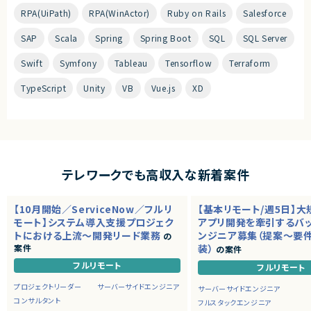
RPA(UiPath)
RPA(WinActor)
Ruby on Rails
Salesforce
SAP
Scala
Spring
Spring Boot
SQL
SQL Server
Swift
Symfony
Tableau
Tensorflow
Terraform
TypeScript
Unity
VB
Vue.js
XD
テレワークでも高収入な新着案件
【10月開始／ServiceNow／フルリ
【基本リモート/週5日】
モート】システム導入支援プロジェク
アプリ開発を牽引するバ
トにおける上流～開発リード業務
ンジニア募集（提案～要
の
案件
装）
の案件
フルリモート
フルリモート
プロジェクトリーダー
サーバーサイドエンジニア
サーバーサイドエンジニア
コンサルタント
フルスタックエンジニア