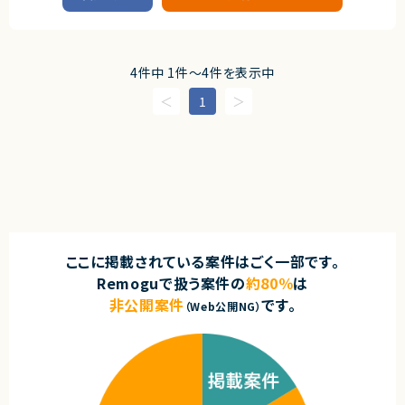
◎フロント〜バックエンド〜インフラまで裁量広く関われます！
・育成、収集、イベント、コミュニケーション体験の設計
◎アジャイル環境でスピード感ある開発に挑戦できます！
■案件概要
・KPI設計およびデータ分析をもとにした改善施策の立案
◎技術選定や仕様検討にも主体的に関わりたい方におすすめです！
企業向けのAI活用支援および開発組織の生産性向上支援を行うプロジェク
・課金モデルやマネタイズ戦略の企画・設計
ト
・リリース後も修正等をしやすい開発
・リリース後の運営改善およびLiveOps推進
4件中 1件〜4件を表示中
■募集背景
AI駆動開発やバイブコーディングに関する相談が増えています。
■募集背景
1
Cursor、Claude Code、GitHub Copilot、Codex等を使い、開発生産性を
AIキャラクターIPを軸とした新規自社サービス開発を加速するため、企画・開
高める導入支援ができる人材を探しています。
発・運営まで一気通貫でリードいただける開発責任者を募集しています。
■担当業務
■担当工程
企業の開発組織に対し、AI駆動開発の導入・定着を支援いただきます。
企画、要件定義、仕様策定、設計、実装、テスト、リリース、運用改善
1. 現状分析・導入設計
現状の開発プロセス・課題のヒアリング
■その他補足
AI活用方針・開発プロセスの設計
・代表直下で新規サービス開発を推進するポジション
AIを活用した設計・実装・レビュー手法の提案
・既に活動実績を持つキャラクターIPの世界観拡張やファン体験創出に携わ
開発ルール・運用フローの整備
れる環境
2. 導入・伴走支援
・キャラクターを「好きになる体験」やユーザーとの関係性構築をサービスと
ここに掲載されている案件はごく一部です。
開発チームへの伴走支援
して設計できる希少なポジション
AIツール（Cursor、Claude Code等）の活用支援
Remoguで扱う案件の
約80％
は
・音楽、SNS、イベントなど複数のコンテンツ展開と連動したサービス開発に
必要に応じたワークショップ・勉強会の実施
挑戦可能
非公開案件
です。
3. 品質改善・定着支援
（Web公開NG）
・少人数組織のため企画から実装、運営改善まで大きな裁量を持って推進可
コードレビュー・設計レビュー
能
開発品質・セキュリティ観点でのレビュー
・AI活用を前提とした次世代の開発スタイルを実践可能
効果測定・改善提案
・AIだからこそ実現できる新しいエンターテインメント体験の創出に携われま
す
■担当工程
求めるスキル