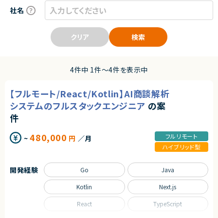
社名
クリア
検索
4件中 1件〜4件を表示中
【フルモート/React/Kotlin】AI商談解析
システムのフルスタックエンジニア
の案
件
480,000
フルリモート
~
円
／月
ハイブリッド型
開発経験
Go
Java
Kotlin
Next.js
React
TypeScript