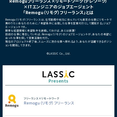
Remoguフリーランス×リモートワーク（テレワーク）
■担当工程
・要件定義
×ITエンジニアのジョブエージェント
・基本設計
「Remogu（リモグ）フリーランス」とは
・詳細設計
・実装
Remogu（リモグ）フリーランスは、在宅勤務や地方に住んでいても東京の仕事にリモートで
・テスト
携わりたいあなたのために、「希望条件に合致した仕事を営業代行として開拓する」ジョブ
・リリース対応
エージェントです。
簡単な経歴情報と希望条件を連絡しておけば、あとは放置！
■その他補足
目前の仕事に専念していれば、Remogu（リモグ）のジョブエージェントが、あなたの希望に
合った仕事を探して営業活動を代行。
・複数ベンダーによる混成チ
現在のプロジェクト終了後、スムーズに次の仕事へ移れるよう、あなたが活躍できるポジシ
・全体約100名規模の大型プ
ョンを開拓してきます。
©LASSIC Co., Ltd.
Presents
フリーランス×リモートワーク
Remogu（リモグ）フリーランス