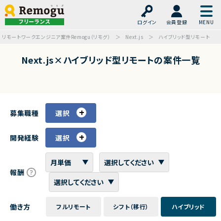
フリーランス
ログイン
会員登録
リモートワークエンジニア案件Remogu（リモグ）
Next.js
ハイブリッド型リモート
Next.js×ハイブリッド型リモートの案件一覧
募集職種
選択
開発経験
選択
報酬
働き方
フルリモート
シフト（移行）
ハイブリッド