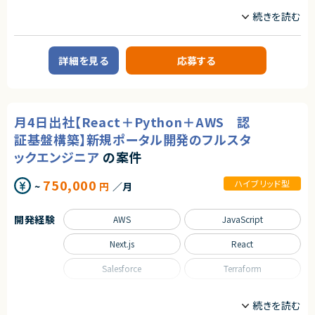
職種
フロントエンドエンジニア
サーバーサイドエンジニア
業務内容
詳細を見る
応募する
【案件概要】
営業向け商談解析システムの追加開発案件です。
会議音声をAIで解析し、議事録作成や商談内容の評価を行う既存システム
に対し、会議単位から顧客単位での分析が可能となる機能拡張を実施しま
す。
月4日出社【React＋Python＋AWS 認
将来的な活用を見据え、Salesforce連携を考慮した設計・実装を行います。
証基盤構築】新規ポータル開発のフルスタ
【業務内容】
ックエンジニア
の案件
・会議音声解析AIを用いた商談解析システムの追加開発・改修
・既存の会議単位分析から、顧客単位でのデータ集約・分析機能への拡張
・Salesforce連携を前提としたアーキテクチャ設計・実装
750,000
ハイブリッド型
~
円
／月
・要件定義〜テストまで一貫した開発対応
・小規模チームにおける技術リード、コードレビュー
・スクラム開発における設計・実装・品質向上への貢献
開発経験
AWS
JavaScript
求めるスキル
Next.js
React
【必須スキル】
・Webアプリケーションの設計・実装経験（5年以上）
Salesforce
Terraform
・Java、Go、TypeScriptなど型のある言語での開発経験
・React / Next.js を用いたフロントエンド開発経験
職種
・Kotlin または Java でのバックエンド開発経験
・設計〜テストまでを1人称で完遂できる開発スキル
インフラエンジニア/SRE
フロントエンドエンジニア