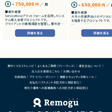
750,000
650,000
~
円
／ 月
~
円
／ 
■案件概要
■案件概要
ServiceNowプラットフォームを活用したシス
大手小売業界向けのデジタル
テム導入支援プロジェクトです。
を推進するプロジェクトです。
クライアントの業務課題を整理し、要件定義
から設計・開発・テストまで一貫して担当いた
■プロダクトやサービスの概
だきます。
・店舗向けスマホアプリおよび
詳細を見る
詳細を見る
システムの継続的なエンハン
■業務内容
す。
・顧客との要件ヒアリングおよび要件定義
・既にサービス稼働中であり、
・ServiceNowを用いた業務システムの設
年単位で新機能追加や改善を
計、開発、テスト
ースしています。
・JavaScriptによるカスタマイズ開発
・ワークフロー設計および各種機能実装
■業務内容
・詳細設計書、テスト仕様書等のドキュメント
・要件整理および要件定義支
案件リクエストレシピ
よくあるご質問（フリーランス）
運営会社について
作成
・バックエンドシステムの設計
法人のお客様はこちら
お問い合わせ
・成果物レビューおよび品質管理
・コードレビューの実施
・開発メンバーへの技術支援、進捗管理
・リリース対応および品質向
利用規約
プライバシーポリシー
情報セキュリティ対策ルール
・技術課題に対する検討、提案
当社のハラスメント対応方針と相談窓口
■体制
・ステークホルダーとの調整お
・少人数体制でのプロジェクト推進
育児介護等への配慮義務への対応方針と相談窓口
ケーション
・クライアントおよび開発メンバーとのコミュ
ニケーションあり
■募集背景
・サービスの継続的な機能拡
■募集背景
募集
プロジェクト拡大に伴う増員募集