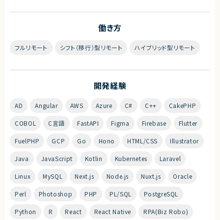
働き方
フルリモート
シフト（移行）型リモート
ハイブリッド型リモート
開発経験
AD
Angular
AWS
Azure
C#
C++
CakePHP
COBOL
C言語
FastAPI
Figma
Firebase
Flutter
FuelPHP
GCP
Go
Hono
HTML/CSS
Illustrator
Java
JavaScript
Kotlin
Kubernetes
Laravel
Linux
MySQL
Next.js
Node.js
Nuxt.js
Oracle
Perl
Photoshop
PHP
PL/SQL
PostgreSQL
Python
R
React
React Native
RPA(Biz Robo)