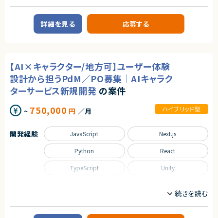
・小規模チームでの技術リード・コードレビュー経験
サーバーサイドエンジニア
【尚可スキル】
詳細を見る
応募する
業務内容
・TDD、DDDなど品質を重視した開発手法への理解・関心
・新規事業の立ち上げ〜グロースフェーズの開発経験
■企業概要
・LLM / 生成AIを組み込んだプロダクトのPoC・開発経験
法人向けシステム開発を行うIT企業にてSales領域のDXプロジェクトを推
・Salesforce等、外部SaaS API連携の設計・実装経験
進しています。
【AI×キャラクター/地方可】ユーザー体験
【求める人物像】
■業務内容（いずれかをご担当いただきます）
・技術を通じて質の高いプロダクトづくりを追求できる方
・Sales Portal UIの設計・開発（フロントエンド）
設計から担うPdM／PO募集｜AIキャラク
・新しい技術や開発手法に対して主体的にキャッチアップできる方
・CRMツールとのデータ連携（商談・活動・取引先等）
ターサービス新規開発
の案件
・チーム開発において周囲と協調しながらリードできる方
・シングルサインオン認証の実装
・ユーザー・組織・権限管理機能の開発
・AI生成データの承認ワークフローおよび外部システム反映処理の実装
750,000
ハイブリッド型
~
円
／月
・監査ログ・管理コンソールの設計・開発
契約形態
・AI出力データの保存および操作UIの開発
業務委託(準委任契約)
・AIエージェントとのAPI仕様策定および結合
開発経験
JavaScript
Next.js
契約元
■募集背景
Python
React
・MVPリリースに向けた開発体制強化
株式会社LASSIC
■担当工程
TypeScript
Unity
エージェントから
・設計、開発、テスト
★ Salesforce連携を見据えた設計・実装で、アーキテクト力を発揮できます。
その他
将来拡張を前提とした設計が求められ、SaaS連携や中長期視点の技術判断
求めるスキル
に裁量を持って関われます。
■必須スキル
職種
★ 小規模スクラムチームで技術リードとして活躍可能です。
・フロントエンド開発経験（React / Next.js等）
要件定義〜テストまで一貫対応＋コードレビューや設計面でのリードなど、
ゲームプログラマ/ゲームエンジンプログラマ
プロジェクトマネージャー