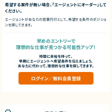
エージェントから
希望する案件が無い場合、「エージェントにオーダー」して
契約元
◎AIキャラクターIPを軸とした新規サービスの立ち上げに開発責任者として
ください。
参画できます！
株式会社LASSIC
◎ユーザーとキャラクターの新しい関係性をつくる、次世代コミュニケーショ
エージェントがあなたの営業代行として、希望する条件のポジショ
ンサービスの開発に挑戦できます！
エージェントから
◎音楽・SNS・イベントなどリアルなコンテンツ展開と連動するプロダクト開
ンを探してきます。
◎AI駆動開発・生成AI活用の最前線に関われる希少なコンサルティング案件
発に携われます！
です！
◎キャラクターを応援する体験や愛着形成をサービスとして設計できる希少
◎開発実務だけでなく、導入設計から定着支援まで一貫して携われるため、
なポジションです！
市場価値の高い経験を積むことができます！
早めのエントリーで
◎ソーシャルゲームの運営・グロースノウハウを活かしながら、新たなエンタ
◎大規模な開発組織に対する技術支援や改善提案を通じて、コンサルティン
ーテインメント体験の創出に関われます！
理想的な仕事が見つかる可能性アップ！
グスキルを伸ばせます！
◎代表直下の環境で企画から実装、運営改善まで一気通貫で推進できます！
◎CursorやClaude Codeなど最新のAI開発ツールを活用した実践的な支
◎生成AIを活用した新しい開発スタイルを実践しながら、高い裁量を持って
援に携われます！
プロダクト開発をリードできます！
時間に余裕を持って、
◎リモート中心の働き方でありながら、顧客折衝や組織変革支援の経験も
早期にエージェントへ希望条件を伝えましょう。
積める案件です！
あなたに代わって、理想的な仕事を探してきます。
ログイン／無料会員登録