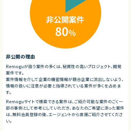
・要件定義 ・基本設計 ・詳細設計 ・実装 ・レビュー ・運用設計 ・導入支援
■必須スキル
・ソーシャルゲーム（または類似経験）の開発または運営における、ディレク
■その他補足
ション経験
・リモート中心
・自ら手を動かして開発できる実装スキル（ゲームエンジンまたはアプリ／W
・関西圏顧客対応のため必要に応じて現地訪問あり
eb開発）
・仕様策定からリリース・運用改善まで、一貫して関与した経験
求めるスキル
・KPIを見て意思決定し、プロダクトを改善してきた経験
■必須スキル
・生成AIを積極的に使って開発を進める意欲
・AI駆動開発（バイブコーディング）の実務経験
・Webアプリケーションのフルスタック開発経験
■尚可スキル
・Python、TypeScript、React／Next.js、FastAPI等を用いた開発経験
・0→1の立ち上げ経験、あるいは少人数チームでの開発経験
・Cursor、Claude Code、GitHub Copilot、Codex等のAI開発ツール活用
非公開の理由
・キャラクターIP・VTuber・音楽ライブなど、エンタメ領域への強い関心
経験
・LLM・音声合成・画像/動画生成などAI技術を用いた開発経験
・顧客との要件整理・課題整理・提案経験
・キャラクターを「好きになる」感覚を、仕組みに落として考えられること
Remoguが扱う案件の多くは、秘匿性の高いプロジェクト、開発
・コードレビュー・設計レビューの実務経験
案件です。
・開発チームへの導入支援・技術指導ができるコミュニケーション力
■求める人物像
案件情報を介して企業の機密情報が競合企業に流出しないよう、
・高い当事者意識を持ってプロダクト開発を推進できる方
■尚可スキル
・AIを活用した新しい開発スタイルに前向きな方
情報の扱いに注意が必要と指導されている案件が多くを占めま
・AI開発・DXコンサルティング経験
・エンタメやキャラクター文化への興味関心がある方
す。
・エンタープライズ企業向けプロジェクトの経験
・テックリード、PM、EMとしての実務経験
契約形態
Remoguサイトで検索できる案件は、ご紹介可能な案件のごく一
・Dify、LangGraph、LangChain、RAG、MCPを活用した開発経験
業務委託(準委任契約)
・AIエージェントの設計・開発経験
部の事例として参考にしていただき、
あなたのご希望に添った案件
・OpenAI API、Claude API等を活用したアプリケーション開発経験
は、無料会員登録の後、エージェントから直接ご紹介させてくださ
契約元
い。
契約形態
株式会社LASSIC
業務委託(準委任契約)