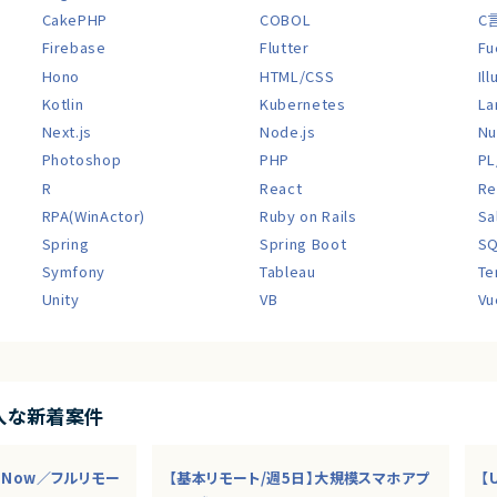
CakePHP
COBOL
C
Firebase
Flutter
Fu
Hono
HTML/CSS
Il
Kotlin
Kubernetes
La
Next.js
Node.js
Nu
Photoshop
PHP
PL
R
React
Re
RPA(WinActor)
Ruby on Rails
Sa
Spring
Spring Boot
S
Symfony
Tableau
Te
Unity
VB
Vu
入な新着案件
ceNow／フルリモー
【基本リモート/週5日】大規模スマホアプ
【