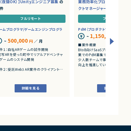
（夜間OK）】Unityエンジニア募集
の
業務効率化プロダクトを推進
件
クトマネージャー募集
の案件
フルリモート
フルリモート
ームプログラマ/ゲームエンジンプログラ
PdM（プロダクトマネージャー）
1,150,000
~
円
／ 月
500,000
~
円
／ 月
■案件概要
件１：自社ARゲームの試作開発
BtoB向けSaaSプロダクトを展
実写ARを使った町中でリアルアドベンチャ
業でのPdM募集です。
ゲームのシステム開発
少人数チームで事業成長とプロダ
向上を推進しています。
件２：受託Web3 AR案件のクライアント開
■プロダクトやサービスの概要
アートとARをつかったWeb3案件
・AI活用の業務効率化サービス
・ワークフロー管理サービス
詳細を見る
詳細を見る
・業務管理サービス
・オンライン認証関連サービス
・新規サービス開発プロジェクト
■業務内容
・担当プロダクトの課題設定、施
・仕様策定、要件定義、開発ディレ
・開発からリリース後の改善施策
・ユーザーインタビューおよび定