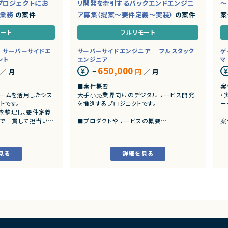
プロジェクトにお
リ開発を牽引するバックエンドエンジニ
～
ド業務
の案件
ア募集（提案～要件定義～実装）
の案件
案
モート
フルリモート
サーバーサイドエ
サーバーサイドエンジニア
フルスタック
ゲ
ント
エンジニア
マ
650,000
／ 月
~
円
／ 月
■案件概要
案
トフォームを活用したシス
大手小売業界向けのデジタルサービス開発
・
トです。
を推進するプロジェクトです。
ー
を整理し、要件定義
まで一貫して担当いた
■プロダクトやサービスの概要
案
・店舗向けスマホアプリおよびバックエンド
発
システムの継続的なエンハンス開発案件で
・
す。
見る
詳細を見る
ングおよび要件定義
・既にサービス稼働中であり、数ヶ月から半
いた業務システムの設計、
年単位で新機能追加や改善を継続的にリリ
ースしています。
カスタマイズ開発
よび各種機能実装
■業務内容
様書等のドキュメント
・要件整理および要件定義支援
・バックエンドシステムの設計、実装、テスト
び品質管理
・コードレビューの実施
支援、進捗管理
・リリース対応および品質向上活動