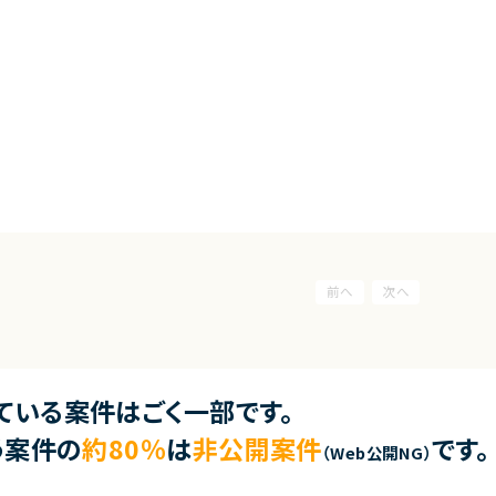
ている案件はごく一部です。
う案件の
約80％
は
非公開案件
です。
（Web公開NG）