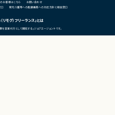
のお客様はこちら
お問い合わせ
析
窓口
育児介護等への配慮義務への対応方針と相談窓口
・仮説立案、検証、優先順位付け
・KPI設計、ロードマップ策定およ
・エンジニア、デザイナー、CS、Bi
u（リモグ）フリーランス」とは
ングとの連携推進
事を営業代行として開拓する」ジョブエージェントです。
■募集背景
・既存サービス拡大および新規プ
化に伴う体制増強
■担当工程
・要件定義
©LASSIC Co., Ltd.
・仕様設計
・プロダクト企画
・開発推進
・運用改善
■その他補足
・フルリモート勤務可能
・10:15から朝会あり
・長期参画前提案件
テレワークの市場調査・トレンド発信メディア
テレワーク・リモートワーク総合研究所（テレリモ総研）