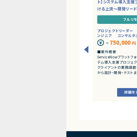
ト】システム導入支援
ける上流～開発リー
フルリ
プロジェクトリーダー
ンジニア
コンサルタ
750,000
~
円
■案件概要
ServiceNowプラッ
テム導入支援プロジェク
クライアントの業務課題
から設計・開発・テスト
だきます。
■業務内容
詳細を
・顧客との要件ヒアリ
・ServiceNowを用
開発、テスト
・JavaScriptによる
・ワークフロー設計お
・詳細設計書、テスト仕
作成
・成果物レビューおよ
・開発メンバーへの技術