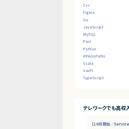
C++
Figma
Go
JavaScript
MySQL
Perl
Python
RPA(UiPath)
Scala
Swift
TypeScript
テレワークでも高収
【10月開始／Servi