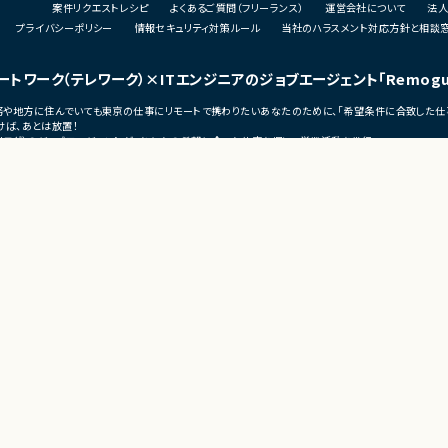
案件リクエストレシピ
よくあるご質問（フリーランス）
運営会社について
法人
・技術課題に対する検討、提案、改善推進
・ステークホルダーとの調整およびコミュニ
プライバシーポリシー
情報セキュリティ対策ルール
当社のハラスメント対応方針と相談
ェクト推進
ケーション
発メンバーとのコミュ
ートワーク（テレワーク）
×ITエンジニアのジョブエージェント
「Remog
■募集背景
・サービスの継続的な機能拡張に伴う増員募
宅勤務や地方に住んでいても東京の仕事にリモートで携わりたいあなたのために、「希望条件に合致した仕
集
ば、あとは放置！
う増員募集
（リモグ）のジョブエージェントが、あなたの希望に合った仕事を探して営業活動を代行。
■担当工程
の仕事へ移れるよう、あなたが活躍できるポジションを開拓してきます。
・要件定義
・基本設計
・詳細設計
・実装
・テスト
・リリース対応
■その他補足
・複数ベンダーによる混成チーム体制
s
・全体約100名規模の大型プロジェクト
ーク
ンス
テレワークの勤怠管理・監視・タスク管理ツール
モートワーク
KnockMe！（ノック・ミー）