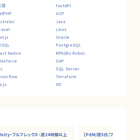
言語
FastAPI
elPHP
GCP
lustrator
Java
ravel
Linux
xt.js
Oracle
/SQL
PostgreSQL
act Native
RPA(Biz Robo)
lesforce
SAP
QL
SQL Server
nsorflow
Terraform
e.js
XD
Unity・フルフレックス・週24時間以上
【PdM/週5日/フルリモ】AI・S