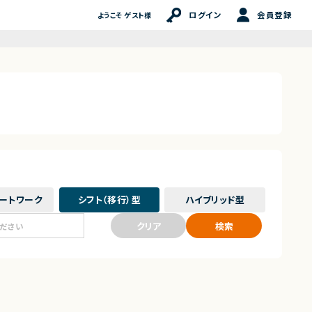
ログイン
会員登録
ようこそ ゲスト様
ート
ワーク
シフト（移行）
型
ハイブリッド
型
クリア
検索