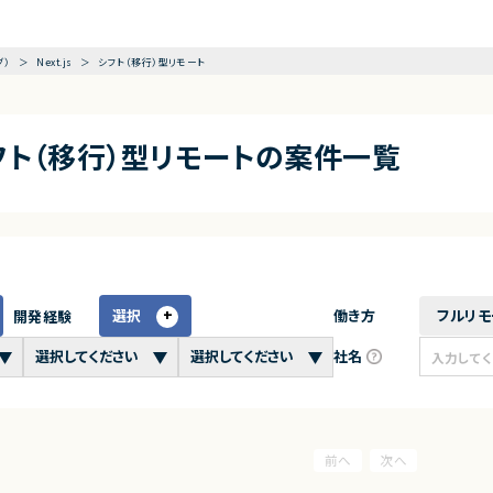
グ）
Next.js
シフト（移行）型リモート
×シフト（移行）型リモートの案件一覧
選択
働き方
フルリモ
開発経験
社名