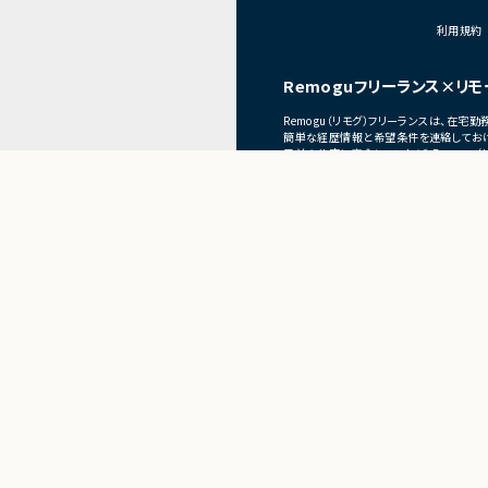
■体制
利用規約
・少人数体制でのプロジ
・クライアントおよび開
Remoguフリーランス×リモ
ニケーションあり
Remogu（リモグ）フリーランスは、在
■募集背景
簡単な経歴情報と希望条件を連絡しておけ
プロジェクト拡大に伴
目前の仕事に専念していれば、Remogu
現在のプロジェクト終了後、スムーズに次
Present
フリーランス×リモートワ
Remogu（リモグ）フリーラ
正社員×リ
リラシク