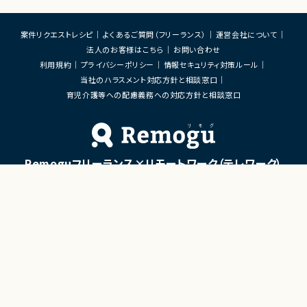
案件リクエストレシピ
よくあるご質問（フリーランス）
運営会社について
法人のお客様はこちら
お問い合わせ
利用規約
プライバシーポリシー
情報セキュリティ対策ルール
当社のハラスメント対応方針と相談窓口
育児介護等への配慮義務への対応方針と相談窓口
Remoguフリーランス×リモートワーク（テレワーク）
×ITエンジニアのジョブエージェント
「Remogu（リモグ）フリーランス」とは
Remogu（リモグ）フリーランスは、在宅勤務や地方に住んでいても東京の仕事にリモートで
携わりたいあなたのために、「希望条件に合致した仕事を営業代行として開拓する」ジョブ
エージェントです。
簡単な経歴情報と希望条件を連絡しておけば、あとは放置！
目前の仕事に専念していれば、Remogu（リモグ）のジョブエージェントが、あなたの希望に
合った仕事を探して営業活動を代行。
現在のプロジェクト終了後、スムーズに次の仕事へ移れるよう、あなたが活躍できるポジシ
ョンを開拓してきます。
©LASSIC Co., Ltd.