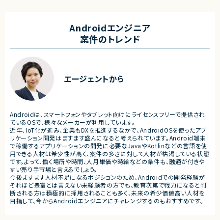
ースしています。
・JavaScriptによるカスタマイズ開発
・ワークフロー設計および各種機能実装
■業務内容
・詳細設計書、テスト仕様書等のドキュメント
・要件整理および要件定義支
Androidエンジニア
作成
・バックエンドシステムの設計
案件のトレンド
・成果物レビューおよび品質管理
・コードレビューの実施
・開発メンバーへの技術支援、進捗管理
・リリース対応および品質向
・技術課題に対する検討、提案
■体制
・ステークホルダーとの調整お
・少人数体制でのプロジェクト推進
ケーション
エージェントから
・クライアントおよび開発メンバーとのコミュ
ニケーションあり
■募集背景
・サービスの継続的な機能拡
■募集背景
募集
プロジェクト拡大に伴う増員募集
Androidは、スマートフォンやタブレット向けにライセンスフリーで提供され
■担当工程
ているOSで、様々なメーカーが利用しています。
・要件定義
近年、IoT化が進み、企業もDXを推進するなかで、AndroidOSを使ったアプ
・基本設計
リケーション開発はますます盛んになると考えられています。Android端末
・詳細設計
で稼働するアプリケーションの開発に必要なJavaやKotlinなどの言語を使
・実装
用できる人材は希少性が高く、案件の多さに対して人材が枯渇している状態
・テスト
です。よって、働く場所や時間、人月単価や時給などの条件も、融通が付きや
・リリース対応
すい売り手市場と言えるでしょう。
今後ますます人材不足になるポジションのため、Androidでの開発経験が
■その他補足
それほど豊富とは言えない未経験者の方でも、教育次第で戦力になると判
・複数ベンダーによる混成チ
断される方は積極的に採用されることも多く、未来の希少価値高い人材を
・全体約100名規模の大型プ
目指して、今からAndroidエンジニアにチャレンジするのもおすすめです。