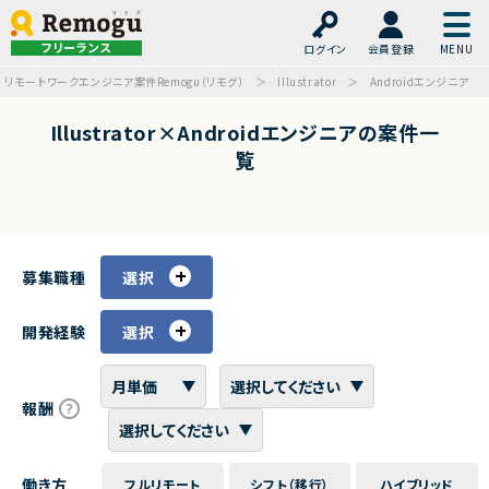
フリーランス
ログイン
会員登録
リモートワークエンジニア案件Remogu（リモグ）
Illustrator
Androidエンジニア
Illustrator×Androidエンジニアの案件一
覧
募集職種
選択
開発経験
選択
報酬
働き方
フルリモート
シフト（移行）
ハイブリッド