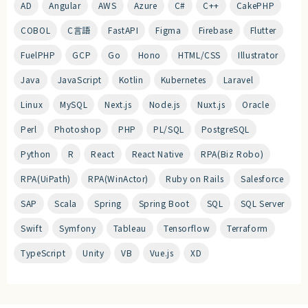
AD
Angular
AWS
Azure
C#
C++
CakePHP
COBOL
C言語
FastAPI
Figma
Firebase
Flutter
FuelPHP
GCP
Go
Hono
HTML/CSS
Illustrator
Java
JavaScript
Kotlin
Kubernetes
Laravel
Linux
MySQL
Next.js
Node.js
Nuxt.js
Oracle
Perl
Photoshop
PHP
PL/SQL
PostgreSQL
Python
R
React
React Native
RPA(Biz Robo)
RPA(UiPath)
RPA(WinActor)
Ruby on Rails
Salesforce
SAP
Scala
Spring
Spring Boot
SQL
SQL Server
Swift
Symfony
Tableau
Tensorflow
Terraform
TypeScript
Unity
VB
Vue.js
XD