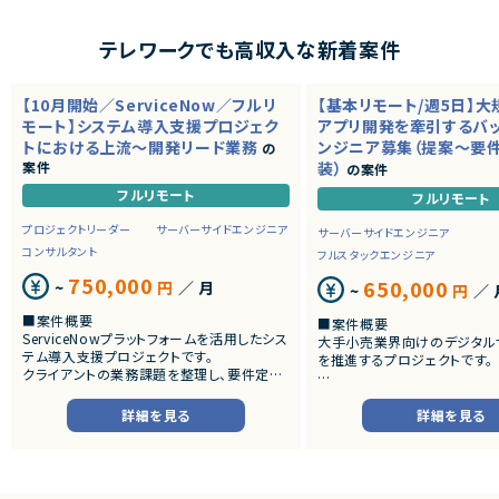
テレワークでも高収入な新着案件
【10月開始／ServiceNow／フルリ
【基本リモート/週5日】
モート】システム導入支援プロジェク
アプリ開発を牽引するバ
トにおける上流～開発リード業務
ンジニア募集（提案～要
の
案件
装）
の案件
フルリモート
フルリモート
プロジェクトリーダー
サーバーサイドエンジニア
サーバーサイドエンジニア
コンサルタント
フルスタックエンジニア
750,000
650,000
~
円
／ 月
~
円
／ 
■案件概要
■案件概要
ServiceNowプラットフォームを活用したシス
大手小売業界向けのデジタル
テム導入支援プロジェクトです。
を推進するプロジェクトです。
クライアントの業務課題を整理し、要件定義
から設計・開発・テストまで一貫して担当いた
■プロダクトやサービスの概
だきます。
・店舗向けスマホアプリおよび
詳細を見る
詳細を見る
システムの継続的なエンハン
■業務内容
す。
・顧客との要件ヒアリングおよび要件定義
・既にサービス稼働中であり、
・ServiceNowを用いた業務システムの設
年単位で新機能追加や改善を
計、開発、テスト