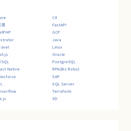
ure
C#
言語
FastAPI
elPHP
GCP
lustrator
Java
ravel
Linux
xt.js
Oracle
/SQL
PostgreSQL
act Native
RPA(Biz Robo)
lesforce
SAP
QL
SQL Server
nsorflow
Terraform
e.js
XD