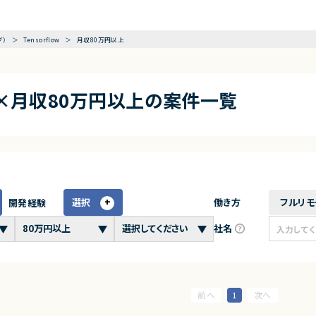
グ）
Tensorflow
月収80万円以上
low×月収80万円以上の案件一覧
選択
働き方
フルリモ
開発経験
社名
1