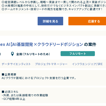
◎経営課題レベルから参画し、戦略～実装まで一貫して関われる上流×実装ポジシ
◎大規模DX推進の中核として、技術だけでなくビジネスインパクト創出に貢献でき
◎チームマネジメント・技術リードの両方を経験でき、キャリアアップに最適です！
◎機械学習・最適化・生成AIなど幅広い先端領域に関与可能な環境です！
詳細を見る
応募する
rtex AI】AI基盤開発×クラウドリードポジション
の案件
フルリモート
全国（フルリモートのため）
月
データサイエンティスト
プロジェクトマネージャー
インフラエンジニア/SRE
■企業概要
AI/クラウド領域におけるプロジェクト支援を行う企業です。
■プロダクトやサービスの概要
・GCP（Google Cloud）を基盤としたAI/ML環境の構築および運用
■必須スキル
・外資、または英語環境での作業経験
■業務内容
・GCP経験4年以上
・Vertex AIを活用した機械学習基盤の設計・構築
・Vertex AI経験2年以上
・MLOpsパイプラインの設計および運用
・Python