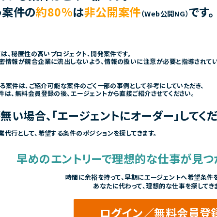
う案件の
約80％
は
非公開案件
です。
（Web公開NG）
くは、秘匿性の高いプロジェクト、開発案件です。
密情報が競合企業に流出しないよう、情報の扱いに注意が必要と指導されて
きる案件は、ご紹介可能な案件のごく一部の事例として参考にしていただき、
件は、無料会員登録の後、エージェントから直接ご紹介させてください。
無い場合、「エージェントにオーダー」してくだ
業代行として、希望する条件のポジションを探してきます。
早めのエントリーで
理想的な仕事が見つ
時間に余裕を持って、
早期にエージェントへ希望条件を
あなたに代わって、理想的な仕事を探してき
ログイン／無料会員登