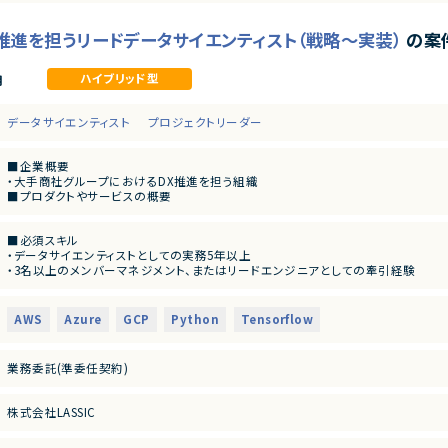
X推進を担うリードデータサイエンティスト（戦略～実装）
の案
ハイブリッド型
月
データサイエンティスト
プロジェクトリーダー
■企業概要
・大手商社グループにおけるDX推進を担う組織
■プロダクトやサービスの概要
・各事業部門のデータ活用を高度化し、経営・現場の意思決定を支援する分析基盤お
■業務内容
■必須スキル
・各事業部門の経営課題ヒアリングとデータ活用戦略の策定
・データサイエンティストとしての実務5年以上
・分析計画・KPI設計、ロードマップ作成および進行管理
・3名以上のメンバーマネジメント、またはリードエンジニアとしての牽引経験
・データサイエンティスト/エンジニアのマネジメント、技術指導、コードレビュー
・提案・要件定義・折衝などのコンサルティング実務経験（事業会社/SIer/ファーム不
・需要予測・数理最適化など機械学習モデルの設計・実装・導入支援
・統計/機械学習でビジネス課題を解決し、利益改善やコスト削減に結びつけた定
・役員・部長クラスへのレポーティングおよびビジネス提案
・Pythonでの商用レベルのモデル実装・評価スキル
■募集背景
AWS
Azure
GCP
Python
Tensorflow
・論理的で構造化されたドキュメンテーション能力（Outcomeを重視した記述が可
・内製化組織の急速な拡大に伴い、高度な技術とビジネス両面でリードできる人材
■尚可スキル
■担当工程
・コンサルティングファーム等での就業経験
・要件定義、基本設計、詳細設計、実装
業務委託(準委任契約)
・英語を用いたグローバル案件の推進経験
■その他補足
・生成AI（LLM）やRAGのビジネス実装知見
・週1～2回程度の出社または客先訪問あり（終日常駐なし）
・ゼロベースでの組織立ち上げやプロセス改善の経験
・商談成立から参画まで約2週間想定
株式会社LASSIC