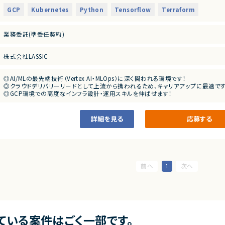
・GKE/Dockerを用いたコンテナ基盤の構築
・TensorFlow/PyTorch
・TerraformによるインフラIaC化
GCP
Kubernetes
Python
Tensorflow
Terraform
・Terraform
・BigQueryなどを用いたデータ基盤構築
・MLOps
・クラウドデリバリーリードとしてプロジェクト推進
・GKE
業務委託(準委任契約)
・Docker
■担当工程
・クラウドデリバリー経験
・要件定義～設計～実装～運用
株式会社LASSIC
■尚可スキル
■その他補足
・Businesslevelの英語力
・英語環境での対応が求められる可能性あり
・初日のみ出社、その後リモート
◎AI/MLの最先端技術（Vertex AI・MLOps）に深く関われる環境です！
■求める人物像
◎クラウドデリバリーリードとして上流から携われるため、キャリアアップに最適です
・AI/ML領域において主体的に推進できる方
◎GCP環境での高度なインフラ設計・運用スキルを伸ばせます！
・クラウド案件でリード経験がある方
◎リモート中心で柔軟な働き方が可能です！
詳細を見る
応募する
1
ている案件はごく一部です。