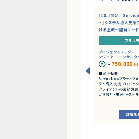
【10月開始／Servi
ト】システム導入支援
ける上流～開発リー
フルリ
プロジェクトリーダー
ンジニア
コンサルタ
750,000
~
円
■案件概要
ServiceNowプラッ
テム導入支援プロジェク
クライアントの業務課題
から設計・開発・テスト
だきます。
■業務内容
詳細を
・顧客との要件ヒアリ
・ServiceNowを用
開発、テスト
・JavaScriptによる
・ワークフロー設計お