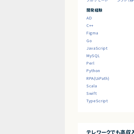
開発経験
AD
C++
Figma
Go
JavaScript
MySQL
Perl
Python
RPA(UiPath)
Scala
Swift
TypeScript
テレワークでも高収