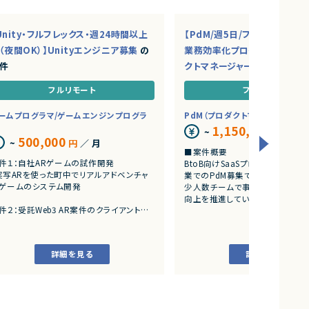
Unity・フルフレックス・週24時間以上
【PdM/週5日/フルリモ】AI・S
（夜間OK）】Unityエンジニア募集
の
業務効率化プロダクトを推進
件
クトマネージャー募集
の案件
フルリモート
フルリモート
ームプログラマ/ゲームエンジンプログラ
PdM（プロダクトマネージャー）
1,150,000
~
円
／ 月
500,000
~
円
／ 月
■案件概要
件１：自社ARゲームの試作開発
BtoB向けSaaSプロダクトを展
実写ARを使った町中でリアルアドベンチャ
業でのPdM募集です。
ゲームのシステム開発
少人数チームで事業成長とプロダ
向上を推進しています。
件２：受託Web3 AR案件のクライアント開
■プロダクトやサービスの概要
アートとARをつかったWeb3案件
・AI活用の業務効率化サービス
・ワークフロー管理サービス
詳細を見る
詳細を見る
・業務管理サービス
・オンライン認証関連サービス
・新規サービス開発プロジェクト
■業務内容