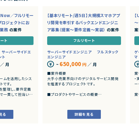
ceNow／フルリモー
【基本リモート/週5日】大規模スマホアプ
【
プロジェクトにお
リ開発を牽引するバックエンドエンジニ
～
ド業務
の案件
ア募集（提案～要件定義～実装）
の案件
案
モート
フルリモート
サーバーサイドエ
サーバーサイドエンジニア
フルスタック
ゲ
ント
エンジニア
マ
650,000
／ 月
~
円
／ 月
■案件概要
案
トフォームを活用したシス
大手小売業界向けのデジタルサービス開発
・
トです。
を推進するプロジェクトです。
ー
を整理し、要件定義
まで一貫して担当いた
■プロダクトやサービスの概要
案
・店舗向けスマホアプリおよびバックエンド
発
システムの継続的なエンハンス開発案件で
・
す。
見る
詳細を見る
ングおよび要件定義
・既にサービス稼働中であり、数ヶ月から半
いた業務システムの設計、
年単位で新機能追加や改善を継続的にリリ
ースしています。
カスタマイズ開発
よび各種機能実装
■業務内容