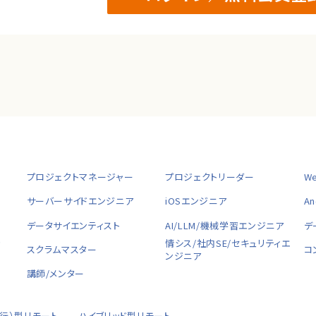
プロジェクトマネージャー
プロジェクトリーダー
W
サーバーサイドエンジニア
iOSエンジニア
A
データサイエンティスト
AI/LLM/機械学習エンジニア
デ
ャ
情シス/社内SE/セキュリティエ
スクラムマスター
コ
ンジニア
講師/メンター
移行）型リモート
ハイブリッド型リモート