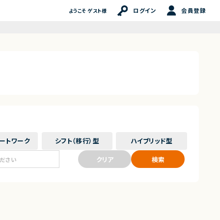
ログイン
会員登録
ようこそ ゲスト様
ート
ワーク
シフト（移行）
型
ハイブリッド
型
クリア
検索