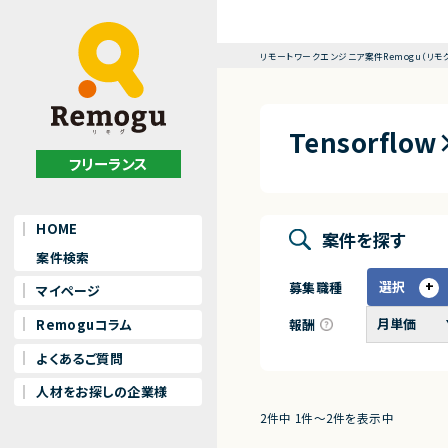
リモートワークエンジニア案件Remogu（リモ
Tensorf
フリーランス
HOME
案件を探す
案件検索
選択
募集職種
マイページ
報酬
Remoguコラム
よくあるご質問
人材をお探しの企業様
2件中 1件〜2件を表示中