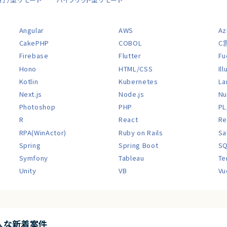
Angular
AWS
Az
CakePHP
COBOL
C
Firebase
Flutter
Fu
Hono
HTML/CSS
Il
Kotlin
Kubernetes
La
Next.js
Node.js
Nu
Photoshop
PHP
PL
R
React
Re
RPA(WinActor)
Ruby on Rails
Sa
Spring
Spring Boot
S
Symfony
Tableau
Te
Unity
VB
Vu
入な新着案件