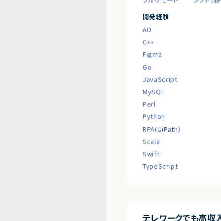
開発経験
AD
C++
Figma
Go
JavaScript
MySQL
Perl
Python
RPA(UiPath)
Scala
Swift
TypeScript
テレワークでも高収