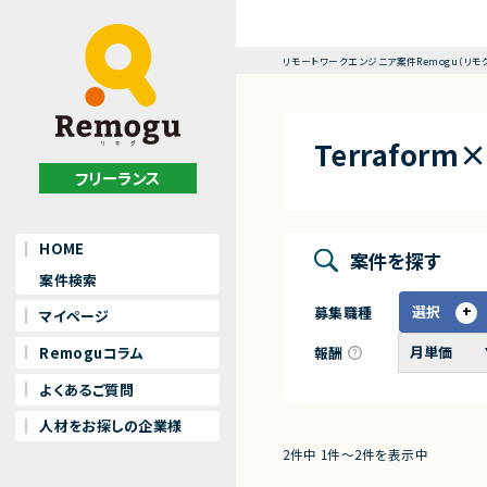
リモートワークエンジニア案件Remogu（リモ
Terrafo
フリーランス
HOME
案件を探す
案件検索
選択
募集職種
マイページ
報酬
Remoguコラム
よくあるご質問
人材をお探しの企業様
2件中 1件〜2件を表示中