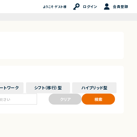
ログイン
会員登録
ようこそ ゲスト様
ート
ワーク
シフト（移行）
型
ハイブリッド
型
クリア
検索