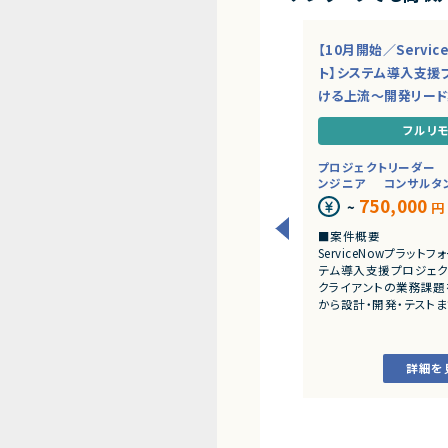
【10月開始／Servi
ト】システム導入支援
ける上流～開発リー
フルリ
プロジェクトリーダー
ンジニア
コンサルタ
750,000
~
円
■案件概要
ServiceNowプラッ
テム導入支援プロジェク
クライアントの業務課題
から設計・開発・テスト
だきます。
■業務内容
詳細を
・顧客との要件ヒアリ
・ServiceNowを用
開発、テスト
・JavaScriptによる
・ワークフロー設計お