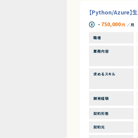
【Python/Azu
750,000
~
円
／月
職種
業務内容
求めるスキル
開発経験
契約形態
契約元