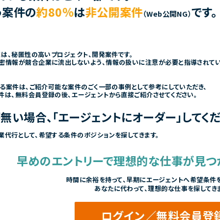
う案件の
約80％
は
非公開案件
です。
（Web公開NG）
くは、秘匿性の高いプロジェクト、開発案件です。
密情報が競合企業に流出しないよう、情報の扱いに注意が必要と指導されて
きる案件は、ご紹介可能な案件のごく一部の事例として参考にしていただき、
件は、無料会員登録の後、エージェントから直接ご紹介させてください。
無い場合、「エージェントにオーダー」してくだ
業代行として、希望する条件のポジションを探してきます。
早めのエントリーで
理想的な仕事が見つ
時間に余裕を持って、
早期にエージェントへ希望条件を
あなたに代わって、理想的な仕事を探してき
ログイン／無料会員登