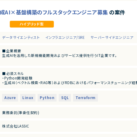
re】生成AI×基盤構築のフルスタックエンジニア募集
の案件
ハイブリッド型
データサイエンティスト
インフラエンジニア/SRE
サーバーサイドエンジニア
■企業概要
生成AIを活用した新規機能開発およびサービス提供を行うIT企業です。
■プロダクト概要
Azure環境上にて、生成AI（RAG・AIエージェント）を活用した業務効率化・新規
■必須スキル
・Python開発経験
■業務内容
・生成AI（ベクトル検索・RAG等）およびRDBにおけるパフォーマンスチューニング経
・PythonによるバックエンドおよびAPI設計・開発
・スケーラビリティを考慮したDB設計・構築経験
・Azure OpenAI Serviceを用いたRAG／AIエージェントの設計・実装
・Azure上でのシステム構築・運用経験
・ベクトルDBおよびRDBの設計・パフォーマンスチューニング
・Git/GitHub（ブランチ戦略、PRレビュー、チーム開発標準フローの理解）
・TerraformによるAzure環境（Dev/Stg/Prod）の構築・管理
Azure
Linux
Python
SQL
Terraform
・ソリューション設計・アーキテクチャ設計の経験
・Azure DevOpsを用いたCI/CDパイプラインの設計・運用
・AI／先端技術
・GitHubを用いたチーム開発（PRレビュー・ナレッジ共有）
‐RAG・エージェント技術の知見
・ビジネスサイドと連携した要件定義／技術選定
業務委託(準委任契約)
‐生成AIモデルを活用したシステム開発経験
■担当工程
■尚可スキル
・要件定義～設計～開発～テスト～運用
株式会社LASSIC
・Azure DevOpsを用いたCI/CDパイプライン構築・運用経験
・TerraformによるIaC実装・自動化スクリプト作成経験