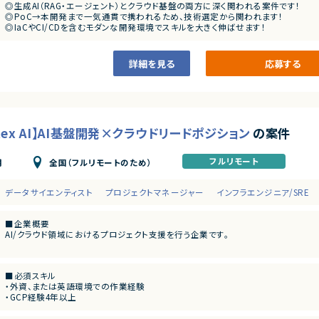
・生成AIに関するデータサイエンティストの経験
◎生成AI（RAG・エージェント）とクラウド基盤の両方に深く関われる案件です！
・業務メンバーとのコミュニケーション、仕様・ロジックの説明能力
◎PoC→本開発まで一気通貫で携われるため、技術選定から関われます！
・英語によるドキュメント作成・仕様理解
◎IaCやCI/CDを含むモダンな開発環境でスキルを大きく伸ばせます！
◎ビジネスサイドと連携しながら価値創出に直結する経験が積めます！
詳細を見る
応募する
rtex AI】AI基盤開発×クラウドリードポジション
の案件
フルリモート
全国（フルリモートのため）
月
データサイエンティスト
プロジェクトマネージャー
インフラエンジニア/SRE
■企業概要
AI/クラウド領域におけるプロジェクト支援を行う企業です。
■プロダクトやサービスの概要
・GCP（Google Cloud）を基盤としたAI/ML環境の構築および運用
■必須スキル
・外資、または英語環境での作業経験
■業務内容
・GCP経験4年以上
・Vertex AIを活用した機械学習基盤の設計・構築
・Vertex AI経験2年以上
・MLOpsパイプラインの設計および運用
・Python