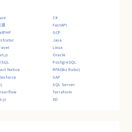
ure
C#
言語
FastAPI
elPHP
GCP
lustrator
Java
ravel
Linux
xt.js
Oracle
/SQL
PostgreSQL
act Native
RPA(Biz Robo)
lesforce
SAP
QL
SQL Server
nsorflow
Terraform
e.js
XD