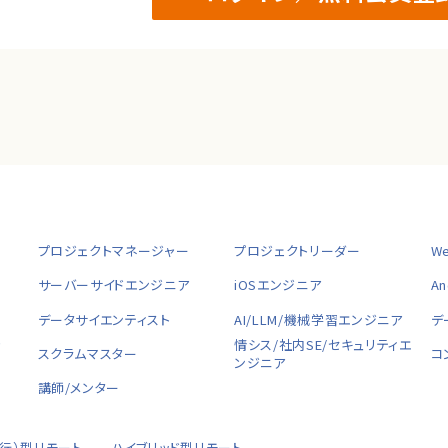
プロジェクトマネージャー
プロジェクトリーダー
W
サーバーサイドエンジニア
iOSエンジニア
A
データサイエンティスト
AI/LLM/機械学習エンジニア
デ
ャ
情シス/社内SE/セキュリティエ
スクラムマスター
コ
ンジニア
講師/メンター
移行）型リモート
ハイブリッド型リモート