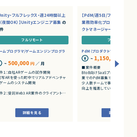
Unity・フルフレックス・週24時間以上
【PdM/週5日/フルリモ】AI・S
（夜間OK）】Unityエンジニア募集
の
業務効率化プロダクトを推進
件
クトマネージャー募集
の案件
フルリモート
フルリモート
ームプログラマ/ゲームエンジンプログラ
PdM（プロダクトマネージャー）
1,150,000
~
円
／ 月
500,000
~
円
／ 月
■案件概要
件１：自社ARゲームの試作開発
BtoB向けSaaSプロダクトを展
実写ARを使った町中でリアルアドベンチャ
業でのPdM募集です。
ゲームのシステム開発
少人数チームで事業成長とプロダ
向上を推進しています。
件２：受託Web3 AR案件のクライアント開
■プロダクトやサービスの概要
アートとARをつかったWeb3案件
・AI活用の業務効率化サービス
・ワークフロー管理サービス
詳細を見る
詳細を見る
・業務管理サービス
・オンライン認証関連サービス
・新規サービス開発プロジェクト
■業務内容