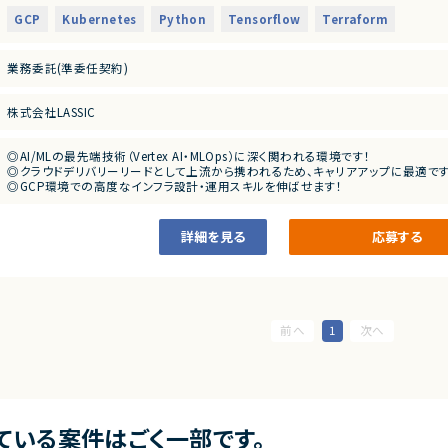
・GKE/Dockerを用いたコンテナ基盤の構築
・TensorFlow/PyTorch
・TerraformによるインフラIaC化
GCP
Kubernetes
Python
Tensorflow
Terraform
・Terraform
・BigQueryなどを用いたデータ基盤構築
・MLOps
・クラウドデリバリーリードとしてプロジェクト推進
・GKE
業務委託(準委任契約)
・Docker
■担当工程
・クラウドデリバリー経験
・要件定義～設計～実装～運用
株式会社LASSIC
■尚可スキル
■その他補足
・Businesslevelの英語力
・英語環境での対応が求められる可能性あり
・初日のみ出社、その後リモート
◎AI/MLの最先端技術（Vertex AI・MLOps）に深く関われる環境です！
■求める人物像
◎クラウドデリバリーリードとして上流から携われるため、キャリアアップに最適です
・AI/ML領域において主体的に推進できる方
◎GCP環境での高度なインフラ設計・運用スキルを伸ばせます！
・クラウド案件でリード経験がある方
◎リモート中心で柔軟な働き方が可能です！
詳細を見る
応募する
1
ている案件はごく一部です。