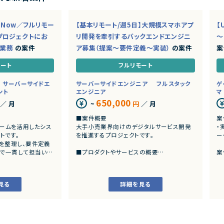
ceNow／フルリモー
【基本リモート/週5日】大規模スマホアプ
【
プロジェクトにお
リ開発を牽引するバックエンドエンジニ
～
ド業務
の案件
ア募集（提案～要件定義～実装）
の案件
案
モート
フルリモート
サーバーサイドエ
サーバーサイドエンジニア
フルスタック
ゲ
ント
エンジニア
マ
650,000
／ 月
~
円
／ 月
■案件概要
案
トフォームを活用したシス
大手小売業界向けのデジタルサービス開発
・
トです。
を推進するプロジェクトです。
ー
を整理し、要件定義
まで一貫して担当いた
■プロダクトやサービスの概要
案
・店舗向けスマホアプリおよびバックエンド
発
システムの継続的なエンハンス開発案件で
・
す。
見る
詳細を見る
ングおよび要件定義
・既にサービス稼働中であり、数ヶ月から半
いた業務システムの設計、
年単位で新機能追加や改善を継続的にリリ
ースしています。
カスタマイズ開発
よび各種機能実装
■業務内容