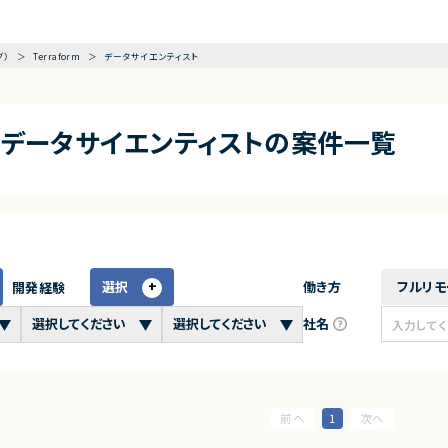
グ）
Terraform
データサイエンティスト
rm×データサイエンティストの案件一覧
選択
働き方
フルリモ
開発経験
社名
1