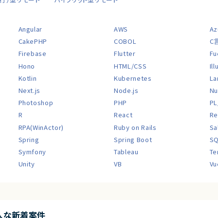
Angular
AWS
Az
CakePHP
COBOL
C
Firebase
Flutter
Fu
Hono
HTML/CSS
Il
Kotlin
Kubernetes
La
Next.js
Node.js
Nu
Photoshop
PHP
PL
R
React
Re
RPA(WinActor)
Ruby on Rails
Sa
Spring
Spring Boot
S
Symfony
Tableau
Te
Unity
VB
Vu
入な新着案件