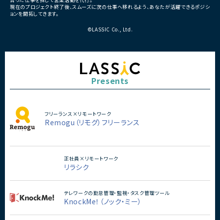
・複数ベンダーによる混成チ
現在のプロジェクト終了後、スムーズに次の仕事へ移れるよう、あなたが活躍できるポジシ
・全体約100名規模の大型プ
ョンを開拓してきます。
©LASSIC Co., Ltd.
Presents
フリーランス×リモートワーク
Remogu（リモグ）フリーランス
正社員×リモートワーク
リラシク
テレワークの勤怠管理・監視・タスク管理ツール
KnockMe！（ノック・ミー）