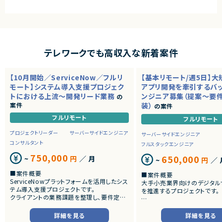
テレワークでも高収入な新着案件
【10月開始／ServiceNow／フルリ
【基本リモート/週5日】
モート】システム導入支援プロジェク
アプリ開発を牽引するバ
トにおける上流～開発リード業務
ンジニア募集（提案～要
の
案件
装）
の案件
フルリモート
フルリモート
プロジェクトリーダー
サーバーサイドエンジニア
サーバーサイドエンジニア
コンサルタント
フルスタックエンジニア
750,000
650,000
~
円
／ 月
~
円
／ 
■案件概要
■案件概要
ServiceNowプラットフォームを活用したシス
大手小売業界向けのデジタル
テム導入支援プロジェクトです。
を推進するプロジェクトです。
クライアントの業務課題を整理し、要件定義
から設計・開発・テストまで一貫して担当いた
■プロダクトやサービスの概
だきます。
・店舗向けスマホアプリおよび
詳細を見る
詳細を見る