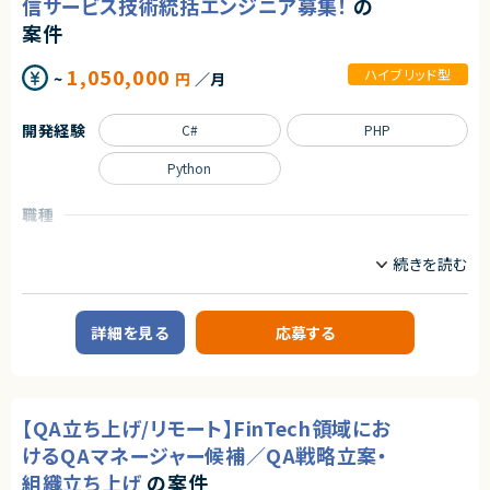
信サービス技術統括エンジニア募集！
の
ジションです
・ソリューション設計・アーキテクチャ設計経験
フロントエンドエンジニア
サーバーサイドエンジニア
★ アジアを皮切りにした海外展開を見据え、グローバル志向のプロダクト開
案件
・生成AIモデルを活用したシステム開発経験
発に携われます
・RAG／エージェント技術に関する知見
業務内容
1,050,000
ハイブリッド型
~
円
／月
◆業務内容
【尚可スキル】
日程調整を支援するSaaSプロダクトにおいて、企画・設計から改善まで、プ
・Azure DevOpsによるCI/CDパイプライン構築・運用経験
ロダクト開発を主導していただくポジションです。
・TerraformによるIaC実装・自動化スクリプト作成経験
開発経験
C#
PHP
・顧客課題を起点とした機能設計・UX/UI設計
・生成AI分野でのデータサイエンティスト経験
・開発テーマの優先順位付けおよび進行マネジメント
・業務メンバーと連携し、仕様・ロジックを整理できるコミュニケーション能
・技術的視点を活かした営業・カスタマーサポート支援
Python
力
・障害対応や運用面の改善を含むプロダクト品質の担保
・英語ドキュメントの読解・作成能力（必須ではありません）
・上記に付随する、経営・顧客・開発をつなぐ横断的な役割
職種
契約形態
◆応募者へのメッセージ
CTO/VPoE/テックリード
プロジェクトマネージャー
業務委託(準委任契約)
多くのサービスが生まれては消える中で、ビジネスの基盤として長く使われ
プロジェクトリーダー
る存在になれるプロダクトは決して多くありません。
契約元
本サービスは、まさにその可能性を持つプロダクトであり、さらにその中心メ
業務内容
ンバーとして関われるフェーズは、まだ組織がコンパクトな「今」だけです。
株式会社LASSIC
【案件概要】
自らの判断やアウトプットでプロダクトと事業を前進させ、社会に価値ある
詳細を見る
応募する
動画配信サービスにおける開発案件にて、サービス全体を俯瞰した技術統
仕組みを残したい方のチャレンジを歓迎します。
エージェントから
括と、個別案件をリードする技術担当の両面を担っていただくポジションで
す。
◆募集背景
★ 生成AI（RAG）× Azure基盤構築の両軸に深く関われる、希少性の高い案
大小さまざまな開発案件が並行して進行する中で、将来を見据えた技術判
事業成長を次の段階へ進めるにあたり、プロダクト開発体制および組織基
件です
断・設計レビュー・課題解決を推進していただきます。
盤を強化することを目的とした増員募集です。
★ PoC／MVPフェーズから参画し、要件未確定の段階で技術選定・設計に
【QA立ち上げ/リモート】FinTech領域にお
BtoC向け大規模サービスの成長を技術面から支えたい方に適した案件で
裁量を持てます
す。
◆会社・事業について
★ 1～3か月の短サイクルで検証と改善を回す、スピード感あるアジャイル開
けるQAマネージャー候補／QA戦略立案・
当社は、ビジネスシーンにおける日程調整業務を効率化するSaaSを自社で
発環境です
【業務内容】
組織立ち上げ
の案件
企画・開発・提供しているスタートアップ企業です。
★ Azure OpenAI Service・ベクトルDBなど、最先端の生成AI技術を実務で