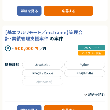
契約元
教育を軸に人材領域で企業のDXを支援しており、
①研修のサポート業務
これまで15万人以上の受講生から約1,000社の企業の DX 推進をサポート
株式会社LASSIC
- 受講者からの質問の対応や、トラブルが発生した受講生に対してサポート
してきた企業様です。
詳細を見る
応募する
を行います。
企業のDX推進を実現するために、人材の要件定義から育成ロードマップの
エージェントから
- グループワークなどを行う際に、進捗の確認や技術的なアドバイスを行い
策定、アセスメント・スキル可視化など様々なサービスからその他、AI モデル
★自由な働き方が可能！（稼働をある程度自由に調整可能）
ます。
の受託開発やコンサルティング、AI・データサイエンスに特化した社会人向け
★オンラインでの講義多数！
スクールも運営しています。
★講師未経験可能！
②研修の登壇業務
これまでに受講⽣ 15万名以上、クライアント 1000 社以上に研修を提供し
【基本フルリモート／mcframe】管理会
- 自社開発した資料・講義進行に従って研修を主導します。（講義、演習・グル
てきた実績がございます。
ープワークのファシリテーション）
計・業績管理支援案件
の案件
【業務概要】
【ご参画後の流れ】
AI受託開発の事業部にて、開発をお願いします。
900,000
フルリモート
~
円
／月
オンボーディング＞アセスメントテスト複数回＞メイン稼働開始（3~6か月程
受託開発の為、アサインするプロジェクトによって異なります。
度）
＜参考案件＞
ハイブリッド型
・投稿・共有の場を提供するWebシステム。
【お願いする講座】※最低一つはご登壇を目指していただきます。
・UI/UXを強化するため、過去の成功例・失敗例を自然言語で検索・対話でき
・DX デザイン思考・課題抽出コース
る仕組みを導入（LLM活用）。
開発経験
JavaScript
Python
・DX ビジネス企画立案コース
・「要件定義のみ受注」ではなく、次のステップとしてプロトタイプ開発を提案
・DX プロジェクトマネジメントコース
中。
RPA(Biz Robo)
RPA(UiPath)
・データサイエンス活用コース
・人員が確保できれば、11月から開始可能。
・ディープラーニングハンズオン
・LLMと接続できるWebアプリケーションを前提。
RPA(WinActor)
・データサイエンス実践コース
・機械学習実践コース
【補足】
・データエンジニアリング入門コース
業務委託で参画後、正社員としての採用についても前向きな企業様です。
職種
・SQL 入門コース
データサイエンティスト
プロジェクトマネージャー
・データエンジニアリング実践コース
求めるスキル
プロジェクトリーダー
・生成 AI 活用コース
【必須スキル】
・Webアプリケーションの設計・開発経験