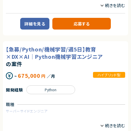
業務委託(準委任契約)
約30名以上
業務内容
契約元
求めるスキル
【企業概要】
株式会社LASSIC
【必須スキル】
教育を軸に人材領域で企業のDXを支援しており、
詳細を見る
応募する
・Python を用いた基礎的なプログラミング技術
これまで15万人以上の受講生から約1,000社の企業の DX 推進をサポート
エージェントから
・機械学習ライブラリの使用経験
してきた企業様です。
・scikit-learn
企業のDX推進を実現するために、人材の要件定義から育成ロードマップの
★少人数精鋭チーム
・SciPy など
策定、アセスメント・スキル可視化など様々なサービスからその他、AI モデル
裁量をもってやりがいを感じながら開発を進めていきたい方におすすめで
・ディープラーニングフレームワークの使用経験
の受託開発やコンサルティング、AI・データサイエンスに特化した社会人向け
す！
【急募/Python/機械学習/週5日】教育
・PyTorch
スクールも運営しています。
・TensorFlow など
これまでに受講⽣ 15万名以上、クライアント 1000 社以上に研修を提供し
★社会的意義が高い！
×DX×AI｜Python機械学習エンジニア
・画像処理技術の経験
てきた実績がございます。
法務DX・リーガルテック市場は急成長中で、社会的インパクトが大きいPJで
・TorchVision を用いた画像分類、物体検知、セグメンテーション
の案件
す。
・トランスフォーマーモデルの理解
【業務概要】
・BERT
個社向け企業研修のメイン講師業務またはサポーター業務。講義はメイン
★キャリア価値が高い！
675,000
ハイブリッド型
~
円
／月
・GPTなど
講師とサポート役の講師により進行。
AI×リーガルテックという希少な領域で専門性を磨けるうえ、
・生成AIモデルの実務活用経験
まずはサポート役として参画し、業務に慣れてきたらメイン講師としてご登
大規模言語モデルの実運用経験は、今後の市場価値が非常に高いので市場
壇いただきます。
価値を高めることができるPJ。
開発経験
Python
【尚可スキル】
研修は基本的に法人のお客様に向けて実施しております。
・講師経験
・稼働日数：シフト制/毎月変動有
- 人に分かりやすく教える力のある方
※前月/前々月に翌月の稼働可能日時を回収
職種
- 初対面の方と柔軟にコミュニケーション取られる方
※本業に合わせて柔軟に調整が可能
※現在ご参画されている講師の方々は月1~4回程度のご登壇をされており
サーバーサイドエンジニア
ます。
契約形態
・稼働時間帯：平日日中（9:30~17:30）
業務内容
業務委託(準委任契約)
※講座のほとんどが自宅からのオンライン形式のため、リモートワークが基
本です。
【企業概要】