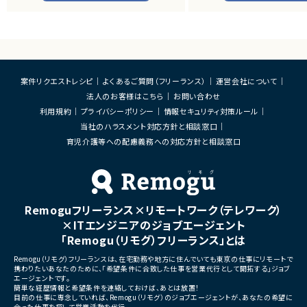
システムの継続的なエンハン
■業務内容
す。
・顧客との要件ヒアリングおよび要件定義
・既にサービス稼働中であり、
・ServiceNowを用いた業務システムの設
年単位で新機能追加や改善を
計、開発、テスト
ースしています。
・JavaScriptによるカスタマイズ開発
・ワークフロー設計および各種機能実装
■業務内容
・詳細設計書、テスト仕様書等のドキュメント
・要件整理および要件定義支
案件リクエストレシピ
よくあるご質問（フリーランス）
運営会社について
作成
・バックエンドシステムの設計
法人のお客様はこちら
お問い合わせ
・成果物レビューおよび品質管理
・コードレビューの実施
・開発メンバーへの技術支援、進捗管理
・リリース対応および品質向
利用規約
プライバシーポリシー
情報セキュリティ対策ルール
・技術課題に対する検討、提案
当社のハラスメント対応方針と相談窓口
■体制
・ステークホルダーとの調整お
・少人数体制でのプロジェクト推進
育児介護等への配慮義務への対応方針と相談窓口
ケーション
・クライアントおよび開発メンバーとのコミュ
ニケーションあり
■募集背景
・サービスの継続的な機能拡
■募集背景
募集
プロジェクト拡大に伴う増員募集
Remoguフリーランス×リモートワーク（テレワーク）
■担当工程
・要件定義
×ITエンジニアのジョブエージェント
・基本設計
「Remogu（リモグ）フリーランス」とは
・詳細設計
・実装
Remogu（リモグ）フリーランスは、在宅勤務や地方に住んでいても東京の仕事にリモートで
・テスト
携わりたいあなたのために、「希望条件に合致した仕事を営業代行として開拓する」ジョブ
・リリース対応
エージェントです。
簡単な経歴情報と希望条件を連絡しておけば、あとは放置！
■その他補足
目前の仕事に専念していれば、Remogu（リモグ）のジョブエージェントが、あなたの希望に
合った仕事を探して営業活動を代行。