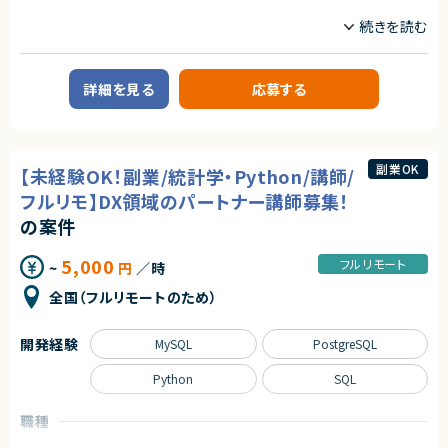
①研修のサポート業務
業務内容
- 受講者からの質問の対応や、トラブルが発生した受講生に対してサポート
【企業概要】
を行います。
テクノロジーを活用し、法務業務の効率化・自動化を推進するリーガルテッ
- グループワークなどを行う際に、進捗の確認や技術的なアドバイスを行い
ク企業。
ます。
詳細を見る
応募する
【業務内容】
②研修の登壇業務
生成AIや大規模言語モデルの応用に関する開発及び運用
- 自社開発した資料・講義進行に従って研修を主導します。（講義、演習・グル
・既存サービスにおけるユーザー履歴データを用いた基礎集計や応用分析
ープワークのファシリテーション）
・生成AIや大規模言語モデルを利用したリーガルテックプロダクトの新規機
能の開発及び評価
副業OK
【ご参画後の流れ】
【未経験OK！副業/統計学・Python/講師/
・生成AIや大規模言語モデル以外の数理最適化手法を用いたリーガルテック
オンボーディング＞アセスメントテスト複数回＞メイン稼働開始（3~6か月程
プロダクトの新規機能に関する企画提案
フルリモ】DX領域のパートナー講師募集！
度）
・既存プロダクトAIの保守運用および改善
の案件
【お願いする講座】※最低一つはご登壇を目指していただきます。
求めるスキル
・DX デザイン思考・課題抽出コース
5,000
フルリモート
・DX ビジネス企画立案コース
~
円
／時
【必須スキル】
・DX プロジェクトマネジメントコース
・AIを活用してWebアプリケーションを開発した経験
全国（フルリモートのため）
・データサイエンス活用コース
・自然言語処理を使用したモデル開発などの業務経験
・ディープラーニングハンズオン
・FastAPI の使用した開発経験
・データサイエンス実践コース
・Rust、C#、Java、Goなどの静的型付け言語の経験
開発経験
MySQL
PostgreSQL
・機械学習実践コース
・Gitを用いたチーム開発経験
・データエンジニアリング入門コース
・SQL 入門コース
Python
SQL
【歓迎スキル】
・データエンジニアリング実践コース
・Snowflakeなどクラウドデータプラットフォームを用いた分析開発経験
・生成 AI 活用コース
職種
契約形態
【講師人数】
サーバーサイドエンジニア