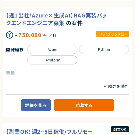
・RPAやPython等を用いた業務効率化の経験
開発に関われる環境です。
・経営企画、事業管理領域での実務経験
株式会社LASSIC
【週1出社/Azure×生成AI】RAG実装バッ
【業務内容】
エージェントから
技術部門にて、以下のようなデータサイエンス・AI関連業務を担当します。
契約形態
クエンドエンジニア募集
の案件
★自由な働き方が可能！（稼働をある程度自由に調整可能）
・為替リスクヘッジアルゴリズムの開発
業務委託(準委任契約)
★オンラインでの講義多数！
・自社FinTechサービスのバックエンドデータ処理開発
★講師未経験可能！
750,000
・顧客向けデータ分析・コンサルティング業務
ハイブリッド型
~
円
／月
契約元
・生成AIを活用した社内業務効率化の企画・実装
・顧客のサービス利用状況を把握する仕組みの自動化
株式会社LASSIC
・課題発見から、データ分析、モデル設計、実装・導入までの一連の業務
開発経験
Azure
Python
エージェントから
それぞれの専門分野を持ちながら、課題解決型の開発に主体的に取り組ん
Terraform
★ 管理会計の中核業務に関与し、経営判断を支えるやりがいのあるポジシ
でいただきます。
ョンです
└ 予実管理・原価管理・KPI設計など、業績管理全般に深く携われます
職種
求めるスキル
★ mcframe×BI活用で、業務改善・可視化スキルを高められる案件です
インフラエンジニア/SRE
サーバーサイドエンジニア
【必須スキル・経験】
└ ExcelやPower BIを用いた分析・レポーティング経験を活かせます
・プログラミング経験（目安：1年以上）
※言語・開発規模不問／自主学習レベルも可
業務内容
・データ分析の基礎知識・経験
【案件概要】
（統計・機械学習／自主学習レベルも可）
生成AI（RAG）実装 × Azure基盤構築エンジニア募集案件です。
・金融分野、AI、データサイエンスへの興味・関心
詳細を見る
応募する
現場課題を迅速に検証するため、PoC／MVP開発を内製で推進する体制強
化が目的となります。
【歓迎スキル・経験】
要件が固まりきっていない初期フェーズから、手を動かしながら形にしていく
・Python / R / Java / PHP 等での開発経験
開発スタイルで、1～3か月単位の短いサイクルで検証と改善を回すアジャイ
・生成AIを用いたサービス開発・リリース経験
ル開発が特徴です。
・高度な数学（確率過程等）を用いた研究・開発経験
副業OK
【副業OK！週2~5日稼働/フルリモー
・大規模データ分析の実務経験