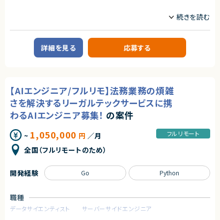
業務内容
【企業概要】
教育を軸に人材領域で企業のDXを支援しており、
これまで15万人以上の受講生から約1,000社の企業の DX 推進をサポート
してきた企業様です。
詳細を見る
応募する
企業のDX推進を実現するために、人材の要件定義から育成ロードマップの
策定、アセスメント・スキル可視化など様々なサービスからその他、AI モデル
の受託開発やコンサルティング、AI・データサイエンスに特化した社会人向け
スクールも運営しています。
これまでに受講⽣ 15万名以上、クライアント 1000 社以上に研修を提供し
【AIエンジニア/フルリモ】法務業務の煩雑
てきた実績がございます。
さを解決するリーガルテックサービスに携
【業務概要】
わるAIエンジニア募集！
の案件
個社向け企業研修のメイン講師業務またはサポーター業務。講義はメイン
講師とサポート役の講師により進行。
まずはサポート役として参画し、業務に慣れてきたらメイン講師としてご登
1,050,000
フルリモート
~
円
／月
壇いただきます。
研修は基本的に法人のお客様に向けて実施しております。
全国（フルリモートのため）
・稼働日数：シフト制/毎月変動有
※前月/前々月に翌月の稼働可能日時を回収
※本業に合わせて柔軟に調整が可能
開発経験
Go
Python
※現在ご参画されている講師の方々は月1~4回程度のご登壇をされており
ます。
・稼働時間帯：平日日中（9:30~17:30）
職種
※講座のほとんどが自宅からのオンライン形式のため、リモートワークが基
データサイエンティスト
サーバーサイドエンジニア
本です。