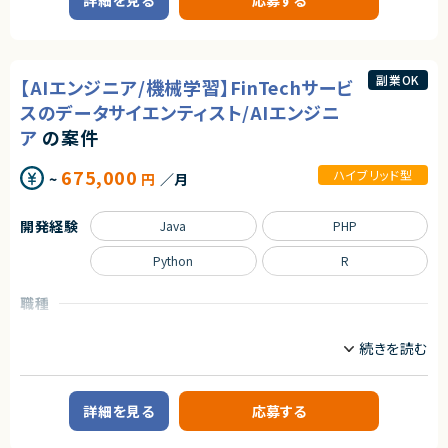
詳細を見る
応募する
業務内容
【講師人数】
・フロントエンド（React, Vue, Angularなど）
約30名以上
【案件概要】
・バックエンド（Node.js, Python, Javaなど）
管理会計領域を中心としたmcframe対応案件です。
・クラウド環境の利用経験
求めるスキル
予実管理・原価管理をはじめとする業績管理業務を対象に、KPI設計や業務
・AWS / Azure / GCP いずれか
フローの整理、To-Be設計まで幅広く関与いただきます。
【必須スキル】
・ Gitを用いたチーム開発経験
副業OK
【AIエンジニア/機械学習】FinTechサービ
ExcelやBIツールを活用したデータ分析・可視化を通じて、経営判断を支える
・ Python を用いた基礎的なプログラミング技術をお持ちの方
仕組みづくりに携わるポジションです。
スのデータサイエンティスト/AIエンジニ
【歓迎スキル】
【下記いずれかのスキル】
・機械学習、生成AIの実装経験
ア
の案件
【業務内容】
・scikit learn や SciPy 等の機械学習ライブラリを用いた実装経験
・mcframeを用いた管理会計業務の対応・運用支援
・PyTorch、TensorFlow 等のフレームワークを使用したディープラーニング
契約形態
・予実管理／原価管理に関するデータ整理・分析
675,000
ハイブリッド型
実装経験
~
円
／月
・KPI設計および業績管理レポートの作成
業務委託(準委任契約)
・SQL を使ったデータベースの操作と管理の経験
・現行業務フローの整理およびTo-Be業務設計
・関係データベース（MySQL, PostgreSQLなど）の活用経験
・Excel・BIツールを活用したデータ分析、可視化
契約元
・データ分析技術の保有
開発経験
Java
PHP
・関係部門との調整および改善提案
・Statsmodels などのライブラリを使用した実装経験
株式会社LASSIC
・高度なデータ分析技術
Python
R
求めるスキル
・統計学的手法の理解と活用経験
エージェントから
・仮説検定
＜必須スキル＞
・フルスタックなAIスキルの経験が積める
職種
・時系列分析など
・管理会計（予実管理／原価管理）に関する知識・実務経験
・フラットな組織で裁量を持って、挑戦できる環境
・確率論の理解と応用
・KPI設計および業績管理の実務経験
データサイエンティスト
サーバーサイドエンジニア
・顧客と直接向き合い、プロダクトの価値を最大化できる
・データの不確実性や変動の分析・解釈
・業務フロー整理およびTo-Be設計の経験
・講師や人に何か教えたご経験
・ExcelおよびBIツール（Power BI 等）を用いたデータ分析経験
業務内容
・mcframe案件への参画経験、または対応可能な方
【案件概要】
契約形態
FinTechサービスにおけるデータサイエンス／AIエンジニアポジションです。
＜尚可スキル＞
業務委託(準委任契約)
詳細を見る
応募する
先端のAI技術・データサイエンス技術を活用し、為替リスクという金融領域
・ERP／会計システムの導入または運用経験
の社会課題を解決するプロダクト開発に携わります。
・データ基盤（DWH／ETL）の構築・運用経験
契約元
今後アジアを皮切りに海外展開も予定しており、グローバル展開を見据えた