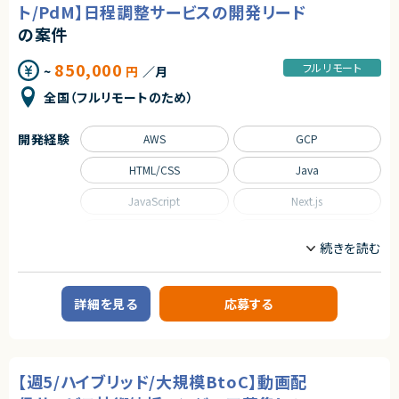
【業務内容】
ト/PdM】日程調整サービスの開発リード
・クラウドサービスの設計・構築・運用経験
■AI・バックエンド開発
・データベース設計・運用経験
・Pythonによる業務ロジックおよびAPIの設計・開発
の案件
・会計処理に関する知識
・Azure OpenAI Serviceを活用したRAG（検索拡張生成）/AIエージェント
・英語でのコミュニケーションスキル
の実装
850,000
フルリモート
~
円
／月
・ベクトルDBを含む、パフォーマンスを考慮したDB設計・構築
【求める人物像】
■インフラ・自動化（IaC／DevOps）
・技術を使って社会を良くしたい方
全国（フルリモートのため）
・Terraformを用いたAzure環境（Dev／Stg／Prod）の構築・コード管理
・データで世の中の現象を解明したい方
・Azure DevOpsによるCI/CDパイプライン構築・運用
・グローバル展開に挑戦したい方
・開発・デプロイプロセスの自動化推進
・社会貢献性の高いプロダクト開発に関わりたい方
開発経験
AWS
GCP
■アジャイルな検証と改善
・新しい技術・分野への探究心がある方
・短期間（1～3か月）でのプロトタイプ実装 → ユーザー検証 → フィード
・セルフマネジメントができる方
HTML/CSS
Java
バック反映」
・顧客のリアルな声を大切にしたい方
・ビジネスサイド・現場メンバーとの対話を通じた技術的実現性の検討お
よび仕様策定支援
JavaScript
Next.js
契約形態
■チーム開発
・GitHubを用いたPRベースの開発
業務委託(準委任契約)
Python
React
・コードレビュー、技術ナレッジ共有
契約元
Ruby on Rails
SQL
求めるスキル
株式会社LASSIC
Spring
Spring Boot
※ご応募の際に以下の経験有無についてコメントいただけますと選考がス
詳細を見る
応募する
ムーズに進められます。
エージェントから
【必須スキル】
TypeScript
★ 為替リスクという社会性の高い金融課題に、AI・データサイエンスで直接
・Pythonでの開発経験
アプローチできます
・生成AI（RAG、ベクトル検索等）を含むDB設計・構築経験（パフォーマンス／
職種
★ 課題発見〜分析〜モデル設計〜実装まで一気通貫で関われ、裁量の大き
スケーラビリティ考慮）
い開発環境です
【週5/ハイブリッド/大規模BtoC】動画配
・Azure上でのシステム構築・運用経験
CTO/VPoE/テックリード
プロジェクトマネージャー
★ 生成AI活用やアルゴリズム開発など、先端技術を実サービスで試せるポ
・Git／GitHubを用いたチーム開発経験（ブランチ戦略、PRレビューの理解）
プロジェクトリーダー
インフラエンジニア/SRE