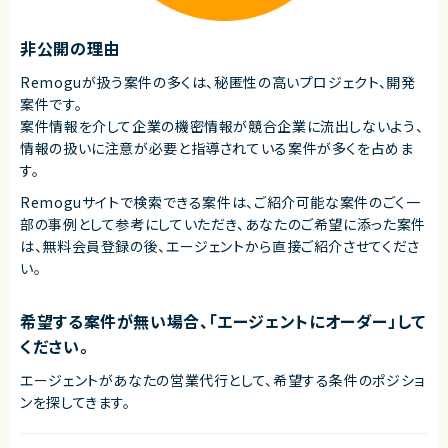
業務委託(準委任契約)
非公開の理由
契約元
株式会社LASSIC
Remoguが扱う案件の多くは、秘匿性の高いプロジェクト、開発
案件です。
エージェントから
案件情報を介して企業の機密情報が競合企業に流出しないよう、
◎QA組織の立ち上げから戦略まで担える裁量の大きいポジションです！
情報の扱いに注意が必要と指導されている案件が多くを占めま
◎グローバルな組織文化でプロジェクトに携わることができます！
◎経営層と近い距離で意思決定経験を積める環境です！
す。
◎FinTech領域での専門性・市場価値を高めることができます！
◎フルリモートかつ柔軟な環境で働きやすさも担保されています！
Remoguサイトで検索できる案件は、ご紹介可能な案件のごく一
部の事例として参考にしていただき、
あなたのご希望に添った案件
は、無料会員登録の後、エージェントから直接ご紹介させてくださ
い。
希望する案件が無い場合、「エージェントにオーダー」して
ください。
エージェントがあなたの営業代行として、希望する条件のポジショ
ンを探してきます。