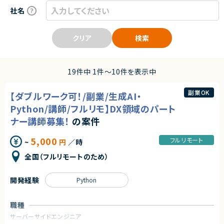
社名
クリア
検索
19件中 1件〜10件を表示中
副業OK
【ダブルワーク可！/副業/生成AI・
Python/講師/フルリモ】DX領域のパート
ナー講師募集！
の案件
5,000
フルリモート
~
円
／時
全国（フルリモートのため）
開発経験
Python
職種
サーバーサイドエンジニア