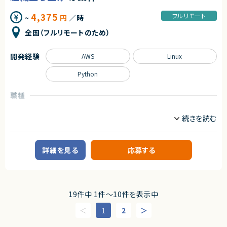
■ 技術統括チームとしての役割
創業以来、外部資本に依存せず、継続的な売上成長と黒字経営を実現して
活用できます
各開発案件の要件把握および、システム全体を俯瞰した設計レビュー
います。
4,375
フルリモート
~
円
／時
外部サービス連携案件における要件整理、アーキテクチャ検討
提供しているサービスは、機能性やユーザー体験の評価が高く、国内のみな
FOD全体を見据えた技術的課題の発見および解決推進
らず海外からも注目され、グローバルに利用が拡大しています。
全国（フルリモートのため）
インフラ／サーバーサイド／クライアント／動画配信領域など、幅広い技
術要素のキャッチアップとナレッジ共有
◆プロダクトの特長
独自技術・特許を活用した他社にはない機能群
開発経験
AWS
Linux
■ 各案件の技術担当としての役割
明確な差別化による高い市場競争力
Webディレクターと連携した案件進行管理および技術的な意思決定支援
大手企業から成長企業まで、幅広い業種での導入実績（数万社規模）
Python
開発メンバーやクライアントとの仕様調整・技術的折衝
各案件における技術的リスクの把握と対応方針の策定
プロダクトとしての評価と実績がすでに確立されており、今後のスケールに
おいても大きな成長余地を持っています。
職種
求めるスキル
QA・テストエンジニア
プロジェクトマネージャー
◆マーケットの魅力
■ 必須スキル
日程調整は、多くの人が日常的に行う業務である一方、長年にわたり非効率
・BtoC向けWebサービスまたはアプリサービスの開発経験
業務内容
な手法が使われ続けてきた領域でもあります。
・50万〜100万ユーザー規模の高トラフィックシステムにおける開発経験
近年は、業務のデジタル化・生産性向上の流れを背景に、この分野自体が急
■企業概要
（中堅エンジニア〜リードエンジニアクラスを想定）
速に注目され、改善ニーズが顕在化しています。
FinTech領域で新規プロダクトを展開する成長企業です。
・チームリーダー経験、ディレクション経験、または進捗管理経験
詳細を見る
応募する
本サービスは、その中でも機能面・体験面の両方で優位性を持ち、将来的に
・主体的に課題を発見し、解決へ導く力
はビジネスに欠かせないインフラ的存在となるポテンシャルを備えていま
■プロダクトやサービスの概要
・複数ステークホルダーと連携し、最適解へと導く調整力・推進力
す。
・AI技術を活用した分析・予測サービスを提供し、業務効率化を支援
■ 歓迎スキル
求めるスキル
■業務内容
・動画配信サービスに関する開発・運用経験
・現状のプロダクト品質課題の把握および改善方針の策定
19件中 1件〜10件を表示中
・エンターテインメント分野への興味・関心
◆スキル・経験
・QA戦略の立案およびロードマップの策定・推進
・Web／SaaSプロダクトにおけるPdMまたはそれに準ずる役割の経験
・品質KPIの設計、可視化、経営層へのレポーティング
1
2
契約形態
（プロダクト企画、要件定義、改善サイクルへの継続的な関与）
・テストプロセスおよび品質ゲートの設計・改善
・ユーザー課題を起点とした機能設計・仕様設計の経験
業務委託(準委任契約)
・外部QAベンダーの選定・ディレクション・成果物レビュー