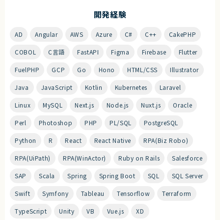
開発経験
AD
Angular
AWS
Azure
C#
C++
CakePHP
COBOL
C言語
FastAPI
Figma
Firebase
Flutter
FuelPHP
GCP
Go
Hono
HTML/CSS
Illustrator
Java
JavaScript
Kotlin
Kubernetes
Laravel
Linux
MySQL
Next.js
Node.js
Nuxt.js
Oracle
Perl
Photoshop
PHP
PL/SQL
PostgreSQL
Python
R
React
React Native
RPA(Biz Robo)
RPA(UiPath)
RPA(WinActor)
Ruby on Rails
Salesforce
SAP
Scala
Spring
Spring Boot
SQL
SQL Server
Swift
Symfony
Tableau
Tensorflow
Terraform
TypeScript
Unity
VB
Vue.js
XD