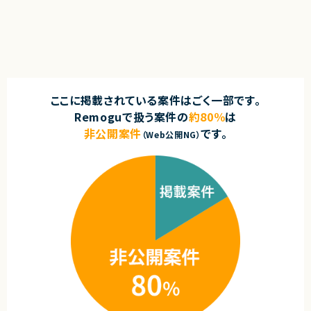
・UI/UXに関する基礎的な知識・判断力
・開発チーム（PdM/エンジニア）との連携による品質改善推進
・開発優先度の設計・ロードマップ策定の経験
契約元
・自動テスト導入やCI/CD連携などの品質向上施策の推進
・エンジニアと円滑にコミュニケーションできる技術理解
・QA組織の立ち上げおよびチームビルディング
・関係者（営業・CS・経営層）と連携しながらプロダクトを推進した経験
株式会社LASSIC
・障害対応・運用改善など、プロダクト品質に責任を持った経験
求めるスキル
・自ら課題を発見し、主体的に意思決定・推進できる姿勢
エージェントから
■必須スキル
★ 大規模BtoC動画配信サービスを、技術面から横断的にリードできるポジ
契約形態
・QA領域でのリード・マネジメント経験
ションです
・QAプロセスの整備・改善を主導した経験
業務委託(準委任契約)
★ サービス全体を俯瞰した技術判断・設計レビューに関与でき、上流志向の
ここに掲載されている案件はごく一部です。
・開発・PdM・CS・経営層など複数ステークホルダーとの調整・合意形成の
方に最適です
Remoguで扱う案件の
約80％
は
経験
★ 複数案件を並行して推進するため、テックリード／テクニカルディレクタ
契約元
・品質ゲート・リリース判断・インシデント対応（RCA含む）の意思決定経験
ー経験を最大限活かせます
非公開案件
です。
（Web公開NG）
株式会社LASSIC
・外部パートナーや委託先との連携・進捗管理の経験
・品質メトリクスの設計・可視化の実務経験
エージェントから
■尚可スキル
・フルリモートで働くことができます！
・Fintech・金融系プロダクトのQA経験
・まだ少人数の成長フェーズにて、コアメンバーとして携わることができま
・テスト自動化・CI/CD基盤の導入・推進経験
す！
・コンプライアンス・セキュリティ要件を考慮したQAプロセス設計の経験
・自社SaaSプロダクトのリードに携わることができます！
・スタートアップ・成長期の組織でのゼロからのQA体制構築経験
・英語でのコミュニケーション（グローバルチームとの連携）
■求める人物像
・QAの現場経験を活かし組織全体の品質戦略をリードしたい方
・開発・ビジネス双方に働きかけられる方
・推進力がありマネジメント志向の方
契約形態