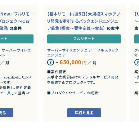
ceNow／フルリモー
【基本リモート/週5日】大規模スマホアプ
【
プロジェクトにお
リ開発を牽引するバックエンドエンジニ
～
ド業務
の案件
ア募集（提案～要件定義～実装）
の案件
案
モート
フルリモート
サーバーサイドエ
サーバーサイドエンジニア
フルスタック
ゲ
ント
エンジニア
マ
650,000
／ 月
~
円
／ 月
■案件概要
案
トフォームを活用したシス
大手小売業界向けのデジタルサービス開発
・
トです。
を推進するプロジェクトです。
ー
を整理し、要件定義
まで一貫して担当いた
■プロダクトやサービスの概要
案
・店舗向けスマホアプリおよびバックエンド
発
システムの継続的なエンハンス開発案件で
・
す。
見る
詳細を見る
ングおよび要件定義
・既にサービス稼働中であり、数ヶ月から半
いた業務システムの設計、
年単位で新機能追加や改善を継続的にリリ
ースしています。
カスタマイズ開発
よび各種機能実装
■業務内容