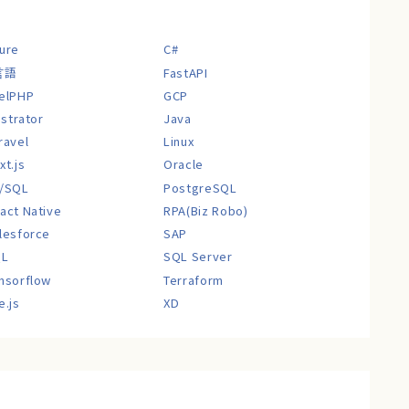
ure
C#
言語
FastAPI
elPHP
GCP
lustrator
Java
ravel
Linux
xt.js
Oracle
/SQL
PostgreSQL
act Native
RPA(Biz Robo)
lesforce
SAP
QL
SQL Server
nsorflow
Terraform
e.js
XD