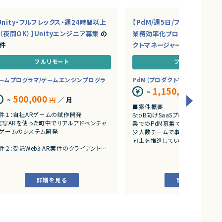
Unity・フルフレックス・週24時間以上
【PdM/週5日/フルリモ】AI・S
（夜間OK）】Unityエンジニア募集
の
業務効率化プロダクトを推進
件
クトマネージャー募集
の案件
フルリモート
フルリモート
ームプログラマ/ゲームエンジンプログラ
PdM（プロダクトマネージャー）
1,150,000
~
円
／ 月
500,000
~
円
／ 月
■案件概要
件１：自社ARゲームの試作開発
BtoB向けSaaSプロダクトを展
実写ARを使った町中でリアルアドベンチャ
業でのPdM募集です。
ゲームのシステム開発
少人数チームで事業成長とプロダ
向上を推進しています。
件２：受託Web3 AR案件のクライアント開
■プロダクトやサービスの概要
アートとARをつかったWeb3案件
・AI活用の業務効率化サービス
・ワークフロー管理サービス
詳細を見る
詳細を見る
・業務管理サービス
・オンライン認証関連サービス
・新規サービス開発プロジェクト
■業務内容