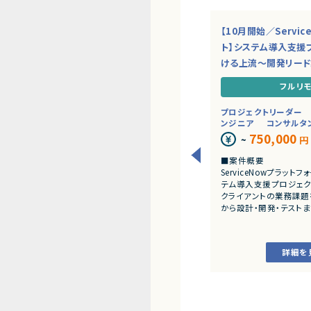
【10月開始／Servi
ト】システム導入支援
ける上流～開発リー
フルリ
プロジェクトリーダー
ンジニア
コンサルタ
750,000
~
円
■案件概要
ServiceNowプラッ
テム導入支援プロジェク
クライアントの業務課題
から設計・開発・テスト
だきます。
■業務内容
詳細を
・顧客との要件ヒアリ
・ServiceNowを用
開発、テスト
・JavaScriptによる
・ワークフロー設計お