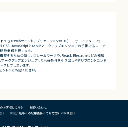
・担当プロダクトの課題設定、施
・仕様策定、要件定義、開発ディレ
・開発からリリース後の改善施策
・ユーザーインタビューおよび定
析
・仮説立案、検証、優先順位付け
・KPI設計、ロードマップ策定およ
・エンジニア、デザイナー、CS、Bi
ングとの連携推進
れてきたWebサイトやアプリケーションのUI（ユーザーインターフェー
SS、JavaScriptといったマークアップエンジニアの手掛けるコーデ
■募集背景
の開発業務を担います。
・既存サービス拡大および新規プ
するための新しいフレームワークや、React、Electronなどの知識
化に伴う体制増強
。マークアップエンジニアよりも好条件を引き出しやすいフロントエンド
ーズしてしまいます。
■担当工程
ェントへご相談ください。
・要件定義
・仕様設計
・プロダクト企画
・開発推進
・運用改善
■その他補足
のお客様はこちら
お問い合わせ
・フルリモート勤務可能
窓口
育児介護等への配慮義務への対応方針と相談窓口
・10:15から朝会あり
・長期参画前提案件
u（リモグ）フリーランス」とは