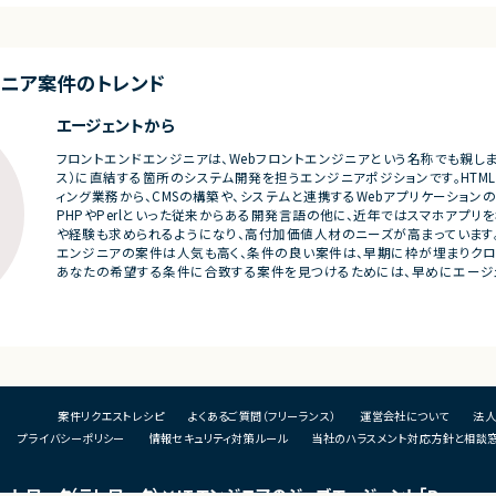
様書等のドキュメント
・要件整理および要件定義支援
・バックエンドシステムの設計、実装、テスト
び品質管理
・コードレビューの実施
支援、進捗管理
・リリース対応および品質向上活動
ジニア
案件のトレンド
・技術課題に対する検討、提案、改善推進
・ステークホルダーとの調整およびコミュニ
ェクト推進
ケーション
エージェントから
発メンバーとのコミュ
■募集背景
フロントエンドエンジニアは、Webフロントエンジニアという名称でも親しま
・サービスの継続的な機能拡張に伴う増員募
ス）に直結する箇所のシステム開発を担うエンジニアポジションです。HTMLやC
集
ィング業務から、CMSの構築や、システムと連携するWebアプリケーション
う増員募集
PHPやPerlといった従来からある開発言語の他に、近年ではスマホアプリを構築
■担当工程
や経験も求められるようになり、高付加価値人材のニーズが高まっています
・要件定義
エンジニアの案件は人気も高く、条件の良い案件は、早期に枠が埋まりクロ
・基本設計
あなたの希望する条件に合致する案件を見つけるためには、早めにエージ
・詳細設計
・実装
・テスト
・リリース対応
■その他補足
・複数ベンダーによる混成チーム体制
案件リクエストレシピ
よくあるご質問（フリーランス）
運営会社について
法人
・全体約100名規模の大型プロジェクト
プライバシーポリシー
情報セキュリティ対策ルール
当社のハラスメント対応方針と相談
ートワーク（テレワーク）
×ITエンジニアのジョブエージェント
「Remog