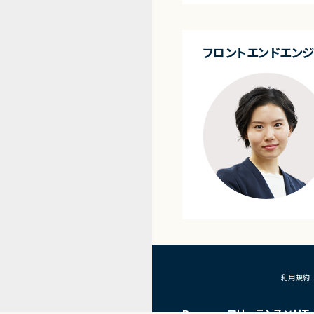
・詳細設計書、テスト仕
作成
・成果物レビューおよ
・開発メンバーへの技術
フロントエンドエン
■体制
・少人数体制でのプロジ
・クライアントおよび開
ニケーションあり
■募集背景
プロジェクト拡大に伴
利用規約
Remoguフリーランス×リモ