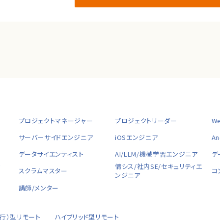
プロジェクトマネージャー
プロジェクトリーダー
W
サーバーサイドエンジニア
iOSエンジニア
A
データサイエンティスト
AI/LLM/機械学習エンジニア
デ
ャ
情シス/社内SE/セキュリティエ
スクラムマスター
コ
ンジニア
講師/メンター
移行）型リモート
ハイブリッド型リモート