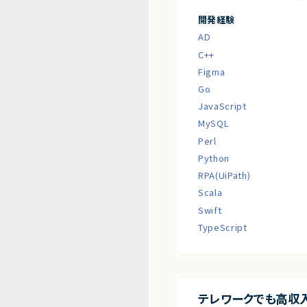
開発経験
AD
C++
Figma
Go
JavaScript
MySQL
Perl
Python
RPA(UiPath)
Scala
Swift
TypeScript
テレワークでも高収