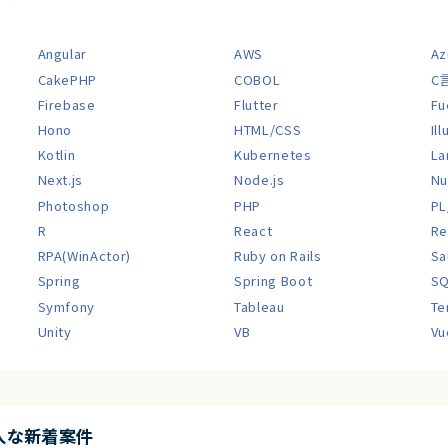
Angular
AWS
Az
CakePHP
COBOL
C
Firebase
Flutter
Fu
Hono
HTML/CSS
Il
Kotlin
Kubernetes
La
Next.js
Node.js
Nu
Photoshop
PHP
PL
R
React
Re
RPA(WinActor)
Ruby on Rails
Sa
Spring
Spring Boot
S
Symfony
Tableau
Te
Unity
VB
Vu
入な新着案件