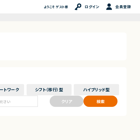
ログイン
会員登録
ようこそ ゲスト様
ート
ワーク
シフト（移行）
型
ハイブリッド
型
クリア
検索