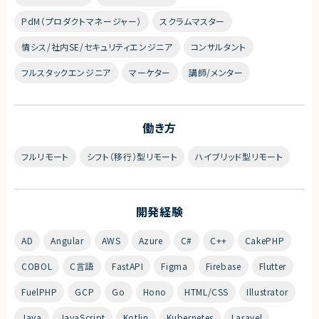
PdM（プロダクトマネージャー）
スクラムマスター
情シス/社内SE/セキュリティエンジニア
コンサルタント
フルスタックエンジニア
マーケター
講師/メンター
働き方
フルリモート
シフト（移行）型リモート
ハイブリッド型リモート
開発経験
AD
Angular
AWS
Azure
C#
C++
CakePHP
COBOL
C言語
FastAPI
Figma
Firebase
Flutter
FuelPHP
GCP
Go
Hono
HTML/CSS
Illustrator
Java
JavaScript
Kotlin
Kubernetes
Laravel