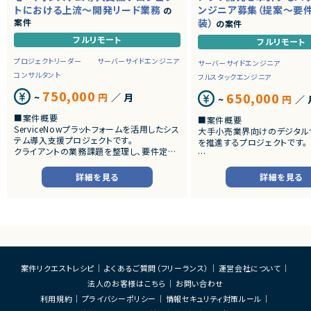
トにおける上流～開発リード業務
ンジニア募集（提案～要
の
案件
装）
の案件
フルリモート
フルリモート
プロジェクトリーダー
サーバーサイドエンジニア
サーバーサイドエンジニア
コンサルタント
フルスタックエンジニア
750,000
650,000
~
円
／ 月
~
円
／ 
■案件概要
■案件概要
ServiceNowプラットフォームを活用したシス
大手小売業界向けのデジタル
テム導入支援プロジェクトです。
を推進するプロジェクトです。
クライアントの業務課題を整理し、要件定義
から設計・開発・テストまで一貫して担当いた
■プロダクトやサービスの概
だきます。
・店舗向けスマホアプリおよび
詳細を見る
詳細を見る
システムの継続的なエンハン
■業務内容
す。
・顧客との要件ヒアリングおよび要件定義
・既にサービス稼働中であり、
・ServiceNowを用いた業務システムの設
年単位で新機能追加や改善を
計、開発、テスト
ースしています。
・JavaScriptによるカスタマイズ開発
・ワークフロー設計および各種機能実装
■業務内容
・詳細設計書、テスト仕様書等のドキュメント
・要件整理および要件定義支
案件リクエストレシピ
よくあるご質問（フリーランス）
運営会社について
作成
・バックエンドシステムの設計
法人のお客様はこちら
お問い合わせ
・成果物レビューおよび品質管理
・コードレビューの実施
・開発メンバーへの技術支援、進捗管理
・リリース対応および品質向
利用規約
プライバシーポリシー
情報セキュリティ対策ルール
・技術課題に対する検討、提案