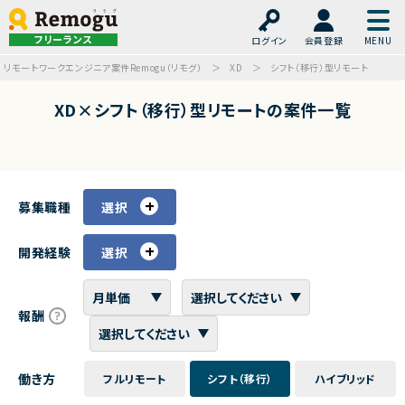
フリーランス
ログイン
会員登録
リモートワークエンジニア案件Remogu（リモグ）
XD
シフト（移行）型リモート
XD×シフト（移行）型リモートの案件一覧
募集職種
選択
開発経験
選択
報酬
働き方
フルリモート
シフト（移行）
ハイブリッド