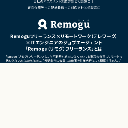
当社のハラスメント対応方針と相談窓口
■体制
・ステークホルダーとの調整お
・少人数体制でのプロジェクト推進
育児介護等への配慮義務への対応方針と相談窓口
ケーション
・クライアントおよび開発メンバーとのコミュ
ニケーションあり
■募集背景
・サービスの継続的な機能拡
■募集背景
募集
プロジェクト拡大に伴う増員募集
Remoguフリーランス×リモートワーク（テレワーク）
■担当工程
・要件定義
×ITエンジニアのジョブエージェント
・基本設計
「Remogu（リモグ）フリーランス」とは
・詳細設計
・実装
Remogu（リモグ）フリーランスは、在宅勤務や地方に住んでいても東京の仕事にリモートで
・テスト
携わりたいあなたのために、「希望条件に合致した仕事を営業代行として開拓する」ジョブ
・リリース対応
エージェントです。
簡単な経歴情報と希望条件を連絡しておけば、あとは放置！
■その他補足
目前の仕事に専念していれば、Remogu（リモグ）のジョブエージェントが、あなたの希望に
合った仕事を探して営業活動を代行。
・複数ベンダーによる混成チ
現在のプロジェクト終了後、スムーズに次の仕事へ移れるよう、あなたが活躍できるポジシ
・全体約100名規模の大型プ
ョンを開拓してきます。
©LASSIC Co., Ltd.
Presents