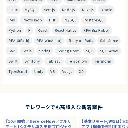
Linux
MySQL
Next.js
Node.js
Nuxt.js
Oracle
Perl
Photoshop
PHP
PL/SQL
PostgreSQL
Python
R
React
React Native
RPA(Biz Robo)
RPA(UiPath)
RPA(WinActor)
Ruby on Rails
Salesforce
SAP
Scala
Spring
Spring Boot
SQL
SQL Server
Swift
Symfony
Tableau
Tensorflow
Terraform
TypeScript
Unity
VB
Vue.js
XD
テレワークでも高収入な新着案件
【10月開始／ServiceNow／フルリ
【基本リモート/週5日】
モート】システム導入支援プロジェク
アプリ開発を牽引するバ