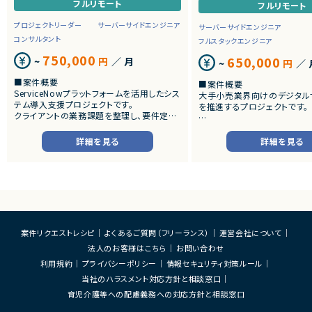
フルリモート
フルリモート
プロジェクトリーダー
サーバーサイドエンジニア
サーバーサイドエンジニア
コンサルタント
フルスタックエンジニア
750,000
650,000
~
円
／ 月
~
円
／ 
■案件概要
■案件概要
ServiceNowプラットフォームを活用したシス
大手小売業界向けのデジタル
テム導入支援プロジェクトです。
を推進するプロジェクトです。
クライアントの業務課題を整理し、要件定義
から設計・開発・テストまで一貫して担当いた
■プロダクトやサービスの概
だきます。
・店舗向けスマホアプリおよび
詳細を見る
詳細を見る
システムの継続的なエンハン
■業務内容
す。
・顧客との要件ヒアリングおよび要件定義
・既にサービス稼働中であり、
・ServiceNowを用いた業務システムの設
年単位で新機能追加や改善を
計、開発、テスト
ースしています。
・JavaScriptによるカスタマイズ開発
・ワークフロー設計および各種機能実装
■業務内容
・詳細設計書、テスト仕様書等のドキュメント
・要件整理および要件定義支
案件リクエストレシピ
よくあるご質問（フリーランス）
運営会社について
作成
・バックエンドシステムの設計
法人のお客様はこちら
お問い合わせ
・成果物レビューおよび品質管理
・コードレビューの実施
・開発メンバーへの技術支援、進捗管理
・リリース対応および品質向
利用規約
プライバシーポリシー
情報セキュリティ対策ルール
・技術課題に対する検討、提案
当社のハラスメント対応方針と相談窓口
■体制
・ステークホルダーとの調整お
・少人数体制でのプロジェクト推進
育児介護等への配慮義務への対応方針と相談窓口
ケーション
・クライアントおよび開発メンバーとのコミュ