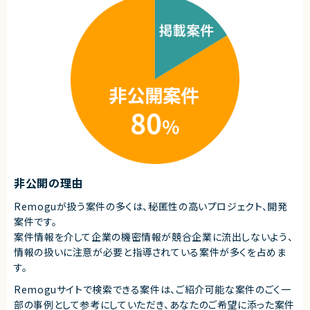
求めるスキル
業務委託(準委任契約)
■必須スキル
契約元
・AWS、GCP等クラウド基盤の基本設計経験
・AWS、GCP等での構築作業経験
株式会社LASSIC
■尚可スキル
エージェントから
・GCP環境での設計/構築経験（特に組織ポリシー、VPCSCに関する経験）
・AWS、GCP等クラウド基盤の運用設計経験
★フルリモート（初日とチームビルディングの一環で出社が発生する可能性
・MW（IIS、SQL Server、Apache、Tomcat等）の設定、導入経験
もありますが、基本リモートです）
・リバースエンジニアリング経験（実機調査、調査結果の可視化など）
★大規模プロジェクトの経験積むことができるプロジェクトになります。
★長期的に安定した稼働が見込めるプロジェクトです。
■求める人物像
・お客様やチームメンバーと協力しながら課題解決に取り組める方
・未経験領域についても主体的に調査、キャッチアップできる方
契約形態
非公開の理由
業務委託(準委任契約)
Remoguが扱う案件の多くは、秘匿性の高いプロジェクト、開発
契約元
案件です。
株式会社LASSIC
案件情報を介して企業の機密情報が競合企業に流出しないよう、
情報の扱いに注意が必要と指導されている案件が多くを占めま
エージェントから
す。
◎大規模クラウド基盤の新環境構築プロジェクトに参画できる案件です！
◎クラウド基盤の基本設計から詳細設計、構築、テストまで一貫して経験を
Remoguサイトで検索できる案件は、ご紹介可能な案件のごく一
積むことができます！
部の事例として参考にしていただき、
あなたのご希望に添った案件
◎VPCSCや組織ポリシーなど、クラウドセキュリティの高度な設計領域に携