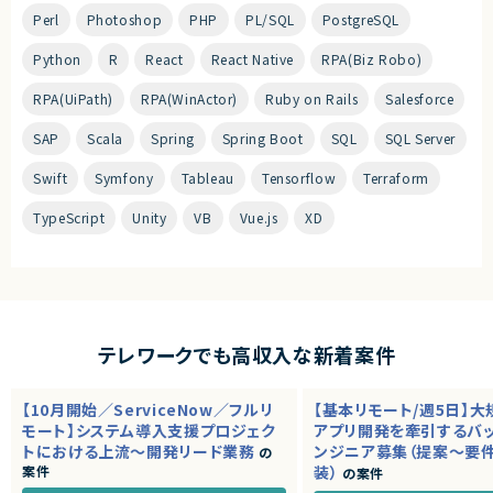
Perl
Photoshop
PHP
PL/SQL
PostgreSQL
Python
R
React
React Native
RPA(Biz Robo)
RPA(UiPath)
RPA(WinActor)
Ruby on Rails
Salesforce
SAP
Scala
Spring
Spring Boot
SQL
SQL Server
Swift
Symfony
Tableau
Tensorflow
Terraform
TypeScript
Unity
VB
Vue.js
XD
テレワークでも高収入な新着案件
【10月開始／ServiceNow／フルリ
【基本リモート/週5日】
モート】システム導入支援プロジェク
アプリ開発を牽引するバ
トにおける上流～開発リード業務
ンジニア募集（提案～要
の
案件
装）
の案件