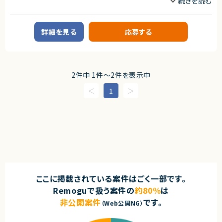
・課題（技術的な面）の抽出、解決に取り組んだ経験
業務内容
・Git(GitLab,Github)での開発経験。
・インフラ刷新やシステムリプレースなど移行業務を伴うプロジェクトに携わ
■案件概要
った経験
通信業界向けの大規模クラウド基盤構築プロジェクトにて、既存稼働中のG
詳細を見る
応募する
・同じプロジェクトメンバーとコミュニケーションを円滑に取れる
CP環境についての構成情報の可視化およびガイドライン非準拠箇所の是
・リモート開発の経験
正を目的とした新環境設計・構築を行います。
・コミュニケーションツールとしてSLACKを利用した経験
・タスク管理ツールとして、jira/Conflue、Redmineを利用した経験
■具体的な業務内容
・顧客エンジニアと一緒に開発を行った経験
・既存GCP環境の調査・分析
・PM/PL等のプロジェクトマネジメント経験
・新GCP環境の基本設計（お客様ガイドラインに沿った基盤、VPCSC、組織
2件中 1件〜2件を表示中
・以下の人物像を有する方
ポリシー、IAM、ファイアウォール等の設計）
・年齢・性別・所属(組織)問わず活発にコミュニケーションできる方
・詳細設計書（GCP、OS設定、ミドルウェア設定）の作成
1
・問題発生時に自力で解決しようとできる方（取り組む上で、支援を求める
・論理構成図作成
のは可）
・アプリ開発担当との各種調整
・過去に自身の理由（業務上で何らかのトラブルを起こしたなど）で離任し
・課題管理表の更新
た経験のない方
・セキュリティガイドライン準拠要件の整理、要件実現方法の検討
・新環境の構築およびテスト
【WANT】
・GCP設計および構築に関する技術支援
・ミドルウェア（Webサーバ、Appサーバなど）の構築・運用保守経験
・以下のいずれかの開発言語で開発されていたアプリケーションの開発経験
■募集背景
(PHP、node、TypeScript、java)
・プロジェクトメンバー離任に伴う交代要員募集
・AP基盤として業務を行った経験
・インフラ移行を行った経験、もしくは知見を有する
■担当工程
ここに掲載されている案件はごく一部です。
・TiDBを取り扱った経験、もしくは知見を有する
・基本設計
Remoguで扱う案件の
約80％
は
・AWSを実務で扱った経験、もしくは知見を有する
・詳細設計
・AWSインフラ構築や運用保守の経
・構築
非公開案件
です。
（Web公開NG）
・テスト
契約形態