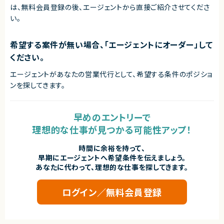
は、無料会員登録の後、エージェントから直接ご紹介させてくださ
われます！
◎構成可視化やセキュリティガイドライン対応など、上流工程での知見を深
い。
められる環境です！
◎基本リモート環境のため、設計・構築スキルを活かしながら柔軟な働き方
が可能です！
希望する案件が無い場合、「エージェントにオーダー」して
ください。
エージェントがあなたの営業代行として、希望する条件のポジショ
ンを探してきます。
早めのエントリーで
理想的な仕事が見つかる可能性アップ！
時間に余裕を持って、
早期にエージェントへ希望条件を伝えましょう。
あなたに代わって、理想的な仕事を探してきます。
ログイン／無料会員登録