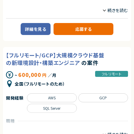
職種
インフラエンジニア/SRE
サーバーサイドエンジニア
業務内容
詳細を見る
応募する
■募集背景
DBA兼マネジメントができる方を募集しています。
現状のDBチームの中でマネジメントをする中で技術知見が必要なシーンが
増えたため、マネジメントができるDBAを募集しています。
【フルリモート/GCP】大規模クラウド基盤
■作業内容(想定)
顧客インフラ・DBチームに所属し、DBAのプレイングマネージャーとして以
の新環境設計・構築エンジニア
の案件
下の業務をご担当頂く予定です。
・運用保守で発生する障害や課題の対応
600,000
フルリモート
・関連するアプリケーション開発チームとの調整
~
円
／月
等を想定
全国（フルリモートのため）
求めるスキル
【MUST】
開発経験
AWS
GCP
・toC 向けサービスの開発・運用保守経験
・機能数が多い、データ量が多いなど大規模なシステムでの開発経験
SQL Server
・SQL ServerやMySQLを使った開発・運用保守経験
・DBAとして、SQLServer、MySQLの開発・運用保守を行った経験1年以上
・DBAとして、DBサーバの構築に携わった経験
職種
・DBAとして、アプリケーションのSQLチューニングや負荷対策を行った経験
インフラエンジニア/SRE
・DBAとして、データ移行を行った経験