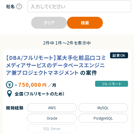
社名
クリア
検索
2件中 1件〜2件を表示中
副業OK
【DBA/フルリモート】某大手化粧品口コミ
メディアサービスのデータベースエンジニ
ア兼プロジェクトマネジメント
の案件
750,000
フルリモート
~
円
／月
全国（フルリモートのため）
開発経験
AWS
MySQL
Oracle
PostgreSQL
SQL Server