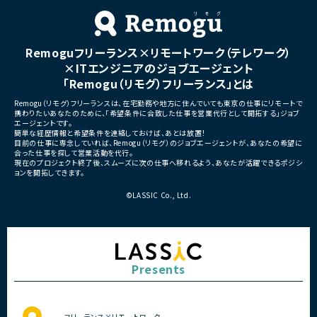
ニケーションあり
■募集背景
・サービスの継続的な機能拡
■募集背景
募集
プロジェクト拡大に伴う増員募集
Remoguフリーランス×リモートワーク（テレワーク）
■担当工程
・要件定義
×ITエンジニアのジョブエージェント
・基本設計
「Remogu（リモグ）フリーランス」とは
・詳細設計
・実装
Remogu（リモグ）フリーランスは、在宅勤務や地方に住んでいても東京の仕事にリモートで
・テスト
携わりたいあなたのために、「希望条件に合致した仕事を営業代行として開拓する」ジョブ
・リリース対応
エージェントです。
簡単な経歴情報と希望条件を連絡しておけば、あとは放置！
■その他補足
目前の仕事に専念していれば、Remogu（リモグ）のジョブエージェントが、あなたの希望に
合った仕事を探して営業活動を代行。
・複数ベンダーによる混成チ
現在のプロジェクト終了後、スムーズに次の仕事へ移れるよう、あなたが活躍できるポジシ
・全体約100名規模の大型プ
ョンを開拓してきます。
©LASSIC Co., Ltd.
Presents
フリーランス×リモートワーク