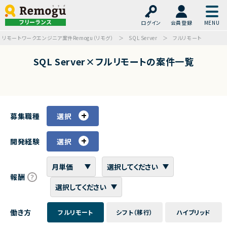
フリーランス
ログイン
会員登録
リモートワークエンジニア案件Remogu（リモグ）
SQL Server
フルリモート
SQL Server×フルリモートの案件一覧
募集職種
選択
開発経験
選択
報酬
働き方
フルリモート
シフト（移行）
ハイブリッド