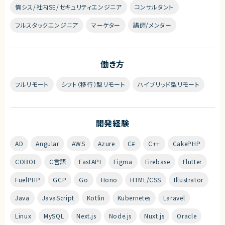
情シス/社内SE/セキュリティエンジニア
コンサルタント
フルスタックエンジニア
マーケター
講師/メンター
働き方
フルリモート
シフト（移行）型リモート
ハイブリッド型リモート
開発経験
AD
Angular
AWS
Azure
C#
C++
CakePHP
COBOL
C言語
FastAPI
Figma
Firebase
Flutter
FuelPHP
GCP
Go
Hono
HTML/CSS
Illustrator
Java
JavaScript
Kotlin
Kubernetes
Laravel
Linux
MySQL
Next.js
Node.js
Nuxt.js
Oracle