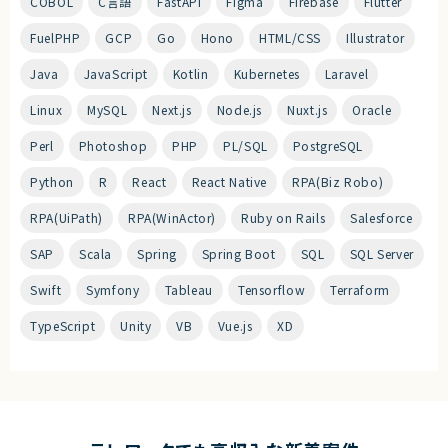
COBOL
C言語
FastAPI
Figma
Firebase
Flutter
FuelPHP
GCP
Go
Hono
HTML/CSS
Illustrator
Java
JavaScript
Kotlin
Kubernetes
Laravel
Linux
MySQL
Next.js
Node.js
Nuxt.js
Oracle
Perl
Photoshop
PHP
PL/SQL
PostgreSQL
Python
R
React
React Native
RPA(Biz Robo)
RPA(UiPath)
RPA(WinActor)
Ruby on Rails
Salesforce
SAP
Scala
Spring
Spring Boot
SQL
SQL Server
Swift
Symfony
Tableau
Tensorflow
Terraform
TypeScript
Unity
VB
Vue.js
XD