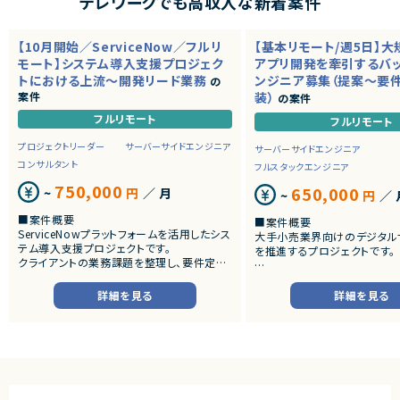
テレワークでも高収入な新着案件
【10月開始／ServiceNow／フルリ
【基本リモート/週5日】
モート】システム導入支援プロジェク
アプリ開発を牽引するバ
トにおける上流～開発リード業務
ンジニア募集（提案～要
の
案件
装）
の案件
フルリモート
フルリモート
プロジェクトリーダー
サーバーサイドエンジニア
サーバーサイドエンジニア
コンサルタント
フルスタックエンジニア
750,000
650,000
~
円
／ 月
~
円
／ 
■案件概要
■案件概要
ServiceNowプラットフォームを活用したシス
大手小売業界向けのデジタル
テム導入支援プロジェクトです。
を推進するプロジェクトです。
クライアントの業務課題を整理し、要件定義
から設計・開発・テストまで一貫して担当いた
■プロダクトやサービスの概
だきます。
・店舗向けスマホアプリおよび
詳細を見る
詳細を見る
システムの継続的なエンハン
■業務内容
す。
・顧客との要件ヒアリングおよび要件定義
・既にサービス稼働中であり、
・ServiceNowを用いた業務システムの設
年単位で新機能追加や改善を
計、開発、テスト
ースしています。
・JavaScriptによるカスタマイズ開発
・ワークフロー設計および各種機能実装
■業務内容