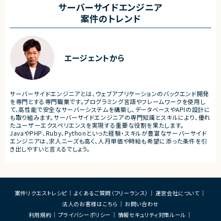
・詳細設計書、テスト仕様書等のドキュメント
・要件整理および要件定義支
サーバーサイドエンジニア
作成
・バックエンドシステムの設計
案件のトレンド
・成果物レビューおよび品質管理
・コードレビューの実施
・開発メンバーへの技術支援、進捗管理
・リリース対応および品質向
・技術課題に対する検討、提案
■体制
・ステークホルダーとの調整お
・少人数体制でのプロジェクト推進
ケーション
エージェントから
・クライアントおよび開発メンバーとのコミュ
ニケーションあり
■募集背景
・サービスの継続的な機能拡
■募集背景
募集
プロジェクト拡大に伴う増員募集
サーバーサイドエンジニアとは、ウェブアプリケーションのバックエンド開発
■担当工程
を専門とする専門職業です。プログラミング言語やフレームワークを使用し
・要件定義
て、高性能で安全なサーバーシステムを構築し、データベースやAPIの設計に
・基本設計
も取り組みます。サーバーサイドエンジニアの専門知識とスキルにより、優れ
・詳細設計
たユーザーエクスペリエンスを実現する重要な役割を果たします。
・実装
JavaやPHP、Ruby、Pythonといった経験・スキルが豊富なサーバーサイド
・テスト
エンジニアは、求人ニーズも高く、人月単価や時給も希望に添った条件を引
・リリース対応
き出しやすいと言えるでしょう。
■その他補足
・複数ベンダーによる混成チ
・全体約100名規模の大型プ
案件リクエストレシピ
よくあるご質問（フリーランス）
運営会社について
法人のお客様はこちら
お問い合わせ
利用規約
プライバシーポリシー
情報セキュリティ対策ルール