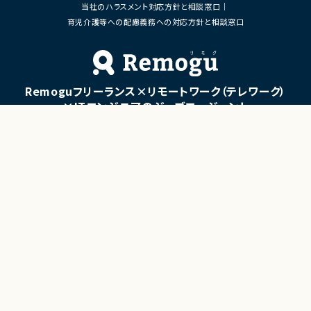
当社のハラスメント対応方針と相談窓口
育児介護等への配慮義務への対応方針と相談窓口
Remoguフリーランス×リモートワーク（テレワーク）
×ITエンジニアのジョブエージェント
「Remogu（リモグ）フリーランス」とは
Remogu（リモグ）フリーランスは、在宅勤務や地方に住んでいても東京の仕事にリモートで
携わりたいあなたのために、「希望条件に合致した仕事を営業代行として開拓する」ジョブ
エージェントです。
簡単な経歴情報と希望条件を連絡しておけば、あとは放置！
目前の仕事に専念していれば、Remogu（リモグ）のジョブエージェントが、あなたの希望に
合った仕事を探して営業活動を代行。
現在のプロジェクト終了後、スムーズに次の仕事へ移れるよう、あなたが活躍できるポジシ
ョンを開拓してきます。
©LASSIC Co., Ltd.
Presents