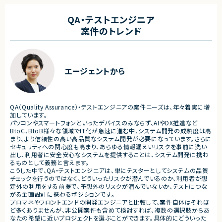
・ワークフロー設計および各種機能実装
■業務内容
・詳細設計書、テスト仕様書等のドキュメント
・要件整理および要件定義支
QA・テストエンジニア
作成
・バックエンドシステムの設計
案件のトレンド
・成果物レビューおよび品質管理
・コードレビューの実施
・開発メンバーへの技術支援、進捗管理
・リリース対応および品質向
・技術課題に対する検討、提案
■体制
・ステークホルダーとの調整お
・少人数体制でのプロジェクト推進
ケーション
エージェントから
・クライアントおよび開発メンバーとのコミュ
ニケーションあり
■募集背景
・サービスの継続的な機能拡
■募集背景
募集
プロジェクト拡大に伴う増員募集
QA（Quality Assurance）・テストエンジニアの案件ニーズは、年々着実に増
■担当工程
加しています。
・要件定義
パソコンやスマートフォンといったデバイスのみならず、AIやDX推進など
・基本設計
BtoC、BtoB様々な領域でIT化が急速に進む中、システム開発の成熟度は高
・詳細設計
まり、より信頼性の高い高品質なシステム開発が必要になっています。さらに
・実装
セキュリティへの関心度も高まり、あらゆる情報漏えいリスクを事前に洗い
・テスト
出し、利用者に安全安心なシステムを提供することは、システム開発に携わ
・リリース対応
るものとして義務と言えます。
こうした中で、QA・テストエンジニアは、単にテスターとしてシステムの品質
■その他補足
チェックを行うのではなく、どういったリスクが潜んでいるのか、利用者が想
・複数ベンダーによる混成チ
定外の利用をする前提で、予想外のリスクが潜んでいないか、テストにつな
・全体約100名規模の大型プ
がる企画設計に携わるポジションです。
プロマネやフロントエンドの開発エンジニアと比較して、案件自体はそれほ
ど多くありませんが、非公開案件も含めて検討すれば、複数の選択肢からあ
なたの希望に近いプロジェクトを選ぶことができます。具体的にどういった