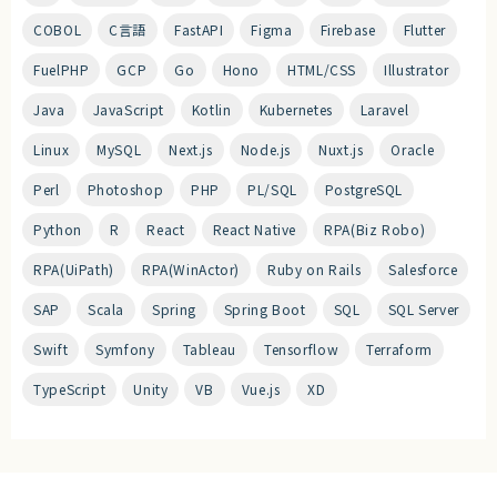
COBOL
C言語
FastAPI
Figma
Firebase
Flutter
FuelPHP
GCP
Go
Hono
HTML/CSS
Illustrator
Java
JavaScript
Kotlin
Kubernetes
Laravel
Linux
MySQL
Next.js
Node.js
Nuxt.js
Oracle
Perl
Photoshop
PHP
PL/SQL
PostgreSQL
Python
R
React
React Native
RPA(Biz Robo)
RPA(UiPath)
RPA(WinActor)
Ruby on Rails
Salesforce
SAP
Scala
Spring
Spring Boot
SQL
SQL Server
Swift
Symfony
Tableau
Tensorflow
Terraform
TypeScript
Unity
VB
Vue.js
XD