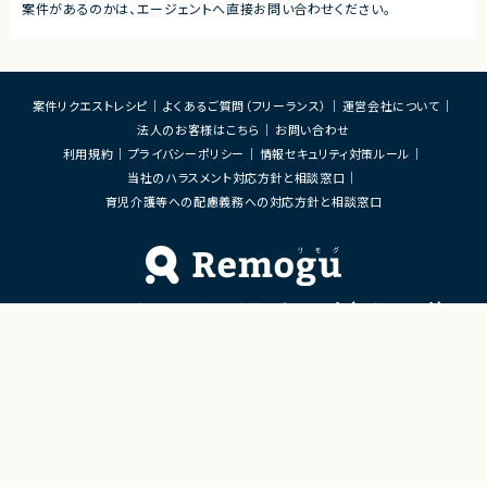
案件があるのかは、エージェントへ直接お問い合わせください。
案件リクエストレシピ
よくあるご質問（フリーランス）
運営会社について
法人のお客様はこちら
お問い合わせ
利用規約
プライバシーポリシー
情報セキュリティ対策ルール
当社のハラスメント対応方針と相談窓口
育児介護等への配慮義務への対応方針と相談窓口
Remoguフリーランス×リモートワーク（テレワーク）
×ITエンジニアのジョブエージェント
「Remogu（リモグ）フリーランス」とは
Remogu（リモグ）フリーランスは、在宅勤務や地方に住んでいても東京の仕事にリモートで
携わりたいあなたのために、「希望条件に合致した仕事を営業代行として開拓する」ジョブ
エージェントです。
簡単な経歴情報と希望条件を連絡しておけば、あとは放置！
目前の仕事に専念していれば、Remogu（リモグ）のジョブエージェントが、あなたの希望に
合った仕事を探して営業活動を代行。
現在のプロジェクト終了後、スムーズに次の仕事へ移れるよう、あなたが活躍できるポジシ