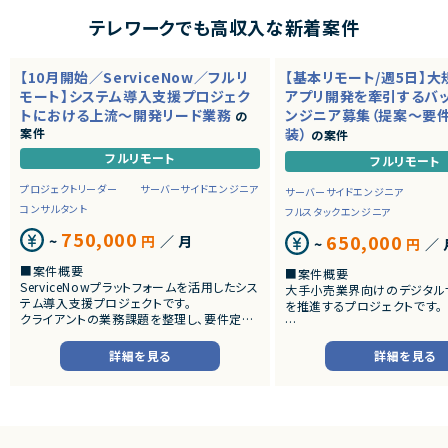
テレワークでも高収入な新着案件
【10月開始／ServiceNow／フルリ
【基本リモート/週5日】
モート】システム導入支援プロジェク
アプリ開発を牽引するバ
トにおける上流～開発リード業務
ンジニア募集（提案～要
の
案件
装）
の案件
フルリモート
フルリモート
プロジェクトリーダー
サーバーサイドエンジニア
サーバーサイドエンジニア
コンサルタント
フルスタックエンジニア
750,000
650,000
~
円
／ 月
~
円
／ 
■案件概要
■案件概要
ServiceNowプラットフォームを活用したシス
大手小売業界向けのデジタル
テム導入支援プロジェクトです。
を推進するプロジェクトです。
クライアントの業務課題を整理し、要件定義
から設計・開発・テストまで一貫して担当いた
■プロダクトやサービスの概
だきます。
・店舗向けスマホアプリおよび
詳細を見る
詳細を見る
システムの継続的なエンハン
■業務内容
す。
・顧客との要件ヒアリングおよび要件定義
・既にサービス稼働中であり、
・ServiceNowを用いた業務システムの設
年単位で新機能追加や改善を
計、開発、テスト
ースしています。
・JavaScriptによるカスタマイズ開発