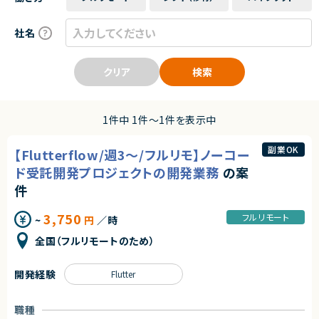
社名
クリア
検索
1件中 1件〜1件を表示中
副業OK
【Flutterflow/週3～/フルリモ】ノーコー
ド受託開発プロジェクトの開発業務
の案
件
3,750
フルリモート
~
円
／時
全国（フルリモートのため）
開発経験
Flutter
職種