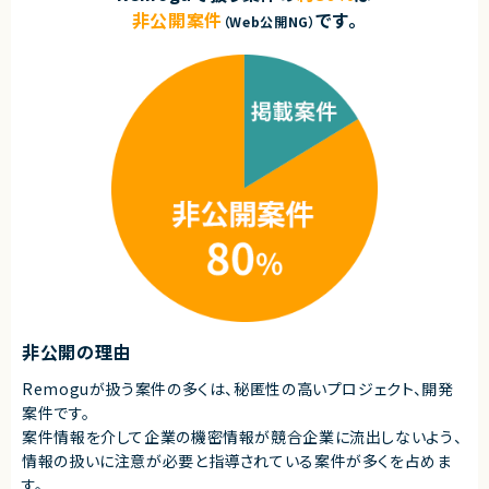
・Dartを使用した開発経験
非公開案件
です。
（Web公開NG）
契約形態
業務委託(準委任契約)
契約元
株式会社LASSIC
エージェントから
★地方フルリモート可能案件です！働き方もご事情を考慮して相談可能です。
★ノーコードツールを用いた開発経験が活かせます！
★Flutterflowに精通したメンバーが多数在籍しており、日々の業務を通じ
て高度な知見を吸収できる環境です。
★ノーコードツールを使用したPJの受託企業のため、複数のPJをご経験して
いただくことが可能です！
非公開の理由
Remoguが扱う案件の多くは、秘匿性の高いプロジェクト、開発
案件です。
案件情報を介して企業の機密情報が競合企業に流出しないよう、
情報の扱いに注意が必要と指導されている案件が多くを占めま
す。