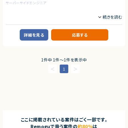
サーバーサイドエンジニア
業務内容
■企業概要
ノーコード・ローコード開発に特化した受託企業です。
■案件概要
詳細を見る
応募する
大手デベロッパーのビルに所属する従業員向けのアプリや、ECサイトのサブ
スクリプションの開発
■業務詳細
・Flutterflowの画面作成および、cloud functionの実装など開発業務
1件中 1件〜1件を表示中
・ノーコードツールが提供する機能では足りない部分を、バックエンドで補完
・AIなどを活用し、業務の効率化のご提案等
1
■募集背景
・受注PJ増加に伴い、Flutterflowエンジニアの新規募集です。
求めるスキル
【必須スキル】
・Flutterflowを使用した開発経験
・フロントエンド、バックエンドの開発経験
・チームで開発した経験
【歓迎スキル】
ここに掲載されている案件はごく一部です。
・ノーコード/ローコードを使用環境としたプロジェクトマネジメント経験
Remoguで扱う案件の
約80％
は
・基本設計以降のご経験