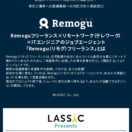
AIキャラクターIPを軸とした新規自社サービ
育児介護等への配慮義務への対応方針と相談窓口
ス開発を加速するため、企画・開発・運営ま
で一気通貫でリードいただける開発責任者
を募集しています。
■担当工程
企画、要件定義、仕様策定、設計、実装、テス
Remoguフリーランス×リモートワーク（テレワーク）
ト、リリース、運用改善
×ITエンジニアのジョブエージェント
■その他補足
「Remogu（リモグ）フリーランス」とは
・代表直下で新規サービス開発を推進するポ
ジション
Remogu（リモグ）フリーランスは、在宅勤務や地方に住んでいても東京の仕事にリモートで
・既に活動実績を持つキャラクターIPの世界
携わりたいあなたのために、「希望条件に合致した仕事を営業代行として開拓する」ジョブ
エージェントです。
観拡張やファン体験創出に携われる環境
簡単な経歴情報と希望条件を連絡しておけば、あとは放置！
・キャラクターを「好きになる体験」やユーザ
目前の仕事に専念していれば、Remogu（リモグ）のジョブエージェントが、あなたの希望に
ーとの関係性構築をサービスとして設計で
合った仕事を探して営業活動を代行。
きる希少なポジション
現在のプロジェクト終了後、スムーズに次の仕事へ移れるよう、あなたが活躍できるポジシ
・音楽、SNS、イベントなど複数のコンテンツ
ョンを開拓してきます。
展開と連動したサービス開発に挑戦可能
・少人数組織のため企画から実装、運営改善
©LASSIC Co., Ltd.
まで大きな裁量を持って推進可能
・AI活用を前提とした次世代の開発スタイル
を実践可能
・AIだからこそ実現できる新しいエンターテ
インメント体験の創出に携われます
Presents