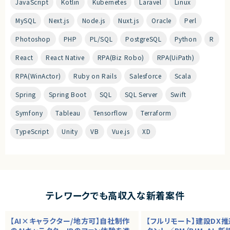
JavaScript
Kotlin
Kubernetes
Laravel
Linux
MySQL
Next.js
Node.js
Nuxt.js
Oracle
Perl
Photoshop
PHP
PL/SQL
PostgreSQL
Python
R
React
React Native
RPA(Biz Robo)
RPA(UiPath)
RPA(WinActor)
Ruby on Rails
Salesforce
Scala
Spring
Spring Boot
SQL
SQL Server
Swift
Symfony
Tableau
Tensorflow
Terraform
TypeScript
Unity
VB
Vue.js
XD
テレワークでも高収入な新着案件
【AI×キャラクター/地方可】自社制作
【フルリモート】建設DX