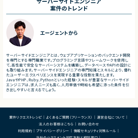
サーバーサイドエンジニア
・プロジェクトマネジメント
ニケーションを楽しめる新規サービス
案件のトレンド
・複数案件横断での推進支援
・既に展開されているキャラクターIPと連動
し、ユーザーとの関係性を深めるコミュニケ
ーションプラットフォーム
・音楽、SNS、イベントなどのコンテンツ展開
と連携しながら成長していくエンターテイン
エージェントから
メントサービス
・ユーザーがキャラクターを応援し、愛着を
深めながら長期的に楽しめる体験設計を重
視したプロダクト
・育成、収集、イベント、コミュニティ形成、課
サーバーサイドエンジニアとは、ウェブアプリケーションのバックエンド開発
金設計などを含む次世代型エンターテイン
を専門とする専門職業です。プログラミング言語やフレームワークを使用し
メントサービス
て、高性能で安全なサーバーシステムを構築し、データベースやAPIの設計に
も取り組みます。サーバーサイドエンジニアの専門知識とスキルにより、優れ
■業務内容
たユーザーエクスペリエンスを実現する重要な役割を果たします。
・新規アプリ―ケーションの企画、要件定義、
JavaやPHP、Ruby、Pythonといった経験・スキルが豊富なサーバーサイド
仕様設計
エンジニアは、求人ニーズも高く、人月単価や時給も希望に添った条件を引
・生成AIツールを活用したフル開発及び開発
き出しやすいと言えるでしょう。
効率化
・育成、収集、イベント、コミュニケーション体
験の設計
・KPI設計およびデータ分析をもとにした改
善施策の立案
案件リクエストレシピ
よくあるご質問（フリーランス）
運営会社について
・課金モデルやマネタイズ戦略の企画・設計
・リリース後も修正等をしやすい開発
法人のお客様はこちら
お問い合わせ
・リリース後の運営改善およびLiveOps推進
利用規約
プライバシーポリシー
情報セキュリティ対策ルール
■募集背景
当社のハラスメント対応方針と相談窓口