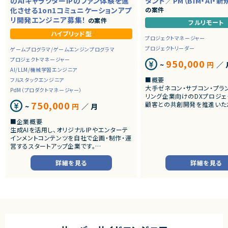
のAIキャラクターIPのファン体験を進
タント／PM（BIM・AI・
化させる1on1コミュニケーションアプ
の案件
リ開発エンジニア募集！
の案件
フルリモート
ハイブリッド型
プロジェクトマネージャー
プロジェクトリーダー
ゲームプログラマ/ゲームエンジンプログラマ
プロジェクトマネージャー
950,000
~
円
／ 
AI/LLM/機械学習エンジニア
■概要
フルスタックエンジニア
大手ゼネコン・サブコン・プラ
PdM（プロダクトマネージャー）
リング企業向けのDXプロジェ
750,000
顧客との共創開発を推進いた
~
円
／ 月
建設・プラント領域におけるDX
技術を活用した新規事業開発
■企業概要
画、PoC推進、プロジェクトマ
生成AIを活用し、オリジナルIPやエンターテ
える人材を募集します。
インメントコンテンツを自社で企画・制作・運
候補者様の適性によってアサ
営するスタートアップ企業です。
ジェクトを決めていく流れにな
音楽・映像・SNSなど複数のメディアを横断
しながら、AIを前提とした新しいエンターテ
詳細を見る
詳細を見る
■想定業務
インメント体験の創出に取り組んでいます。
・顧客ヒアリングによる業務
AI技術を活用した自社IP開発を推進してお
・DX構想策定
り、キャラクター・コンテンツ・コミュニティが
・BIM活用プロジェクト推進
連動する独自の世界観づくりを目指していま
・AI活用テーマの企画立案
す。
・PoC設計・推進
・プロダクト要件整理
■プロダクト・サービス概要
・顧客・開発チーム間のブリッ
・ユーザーがキャラクターと継続的にコミュ