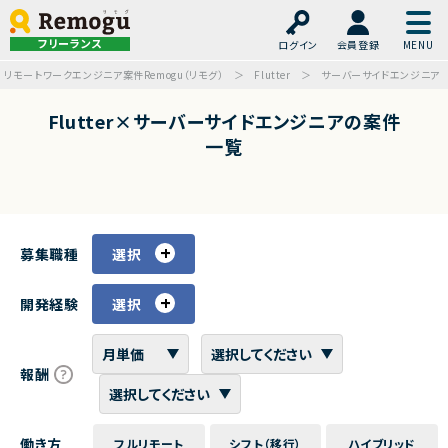
フリーランス
ログイン
会員登録
リモートワークエンジニア案件Remogu（リモグ）
Flutter
サーバーサイドエンジニア
Flutter×サーバーサイドエンジニアの案件
一覧
募集職種
選択
開発経験
選択
報酬
働き方
フルリモート
シフト（移行）
ハイブリッド