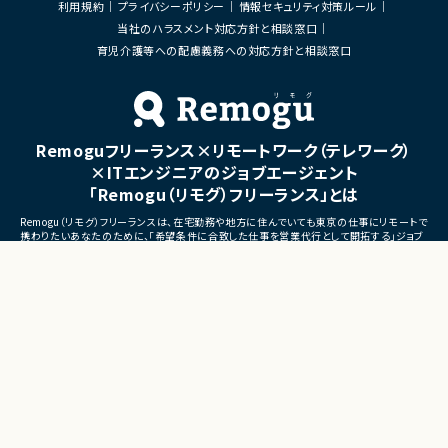
利用規約
プライバシーポリシー
情報セキュリティ対策ルール
既存プロジェクトにおける開発体制強化の
よび運用支援
ため。
当社のハラスメント対応方針と相談窓口
■募集背景
育児介護等への配慮義務への対応方針と相談窓口
■担当工程
・工場向けシステム開発チー
基本設計、詳細設計、実装、結合テスト
上および開発効率改善のため
■担当工程
・要件整理、設計、構築、運用
Remoguフリーランス×リモートワーク（テレワーク）
■その他補足
×ITエンジニアのジョブエージェント
・フルリモート勤務 （初日の
可能性あり）
「Remogu（リモグ）フリーランス」とは
・OSSを積極的に活用する環
Remogu（リモグ）フリーランスは、在宅勤務や地方に住んでいても東京の仕事にリモートで
携わりたいあなたのために、「希望条件に合致した仕事を営業代行として開拓する」ジョブ
エージェントです。
簡単な経歴情報と希望条件を連絡しておけば、あとは放置！
目前の仕事に専念していれば、Remogu（リモグ）のジョブエージェントが、あなたの希望に
合った仕事を探して営業活動を代行。
現在のプロジェクト終了後、スムーズに次の仕事へ移れるよう、あなたが活躍できるポジシ
ョンを開拓してきます。
©LASSIC Co., Ltd.