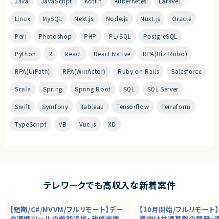
Java
JavaScript
Kotlin
Kubernetes
Laravel
Linux
MySQL
Next.js
Node.js
Nuxt.js
Oracle
Perl
Photoshop
PHP
PL/SQL
PostgreSQL
Python
R
React
React Native
RPA(Biz Robo)
RPA(UiPath)
RPA(WinActor)
Ruby on Rails
Salesforce
Scala
Spring
Spring Boot
SQL
SQL Server
Swift
Symfony
Tableau
Tensorflow
Terraform
TypeScript
VB
Vue.js
XD
テレワークでも高収入な新着案件
【短期/C#/MVVM/フルリモート】デー
【10月開始/フルリモート
タ連携ツールの機能追加・改修支援
業向け共通基盤の開発・