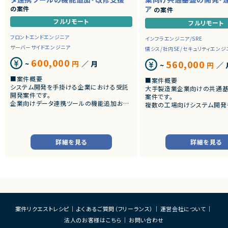
の案件
ア
の案件
フルリモート
フルリモート
フロントエンドエンジニア
インフラエンジニア/SRE
サーバーサイドエンジニア
情シス/社内SE/セキュリティエンジ
600,000
560,000
~
円
／ 月
~
円
／ 
■案件概要
■案件概要
システム開発を手掛ける企業における受託
大手製造業企業向けの共通基
開発案件です。
案件です。
企業向けデータ連携ツールの機能追加およ
複数の工場向けシステム開発
び改修をご担当いただきます。
CI/CD、監視、通知、認証・
既存システムの保守・改善を中心に、設計か
能を提供するプラットフォーム
ら実装、テストまで一貫して対応いただく想
運用を担当いただきます。
定です。
詳細を見る
詳細を見る
■業務内容
■業務内容
・共通基盤の設計・構築・運用
・C#を用いたバックエンド機能の追加開発お
・CI/CD環境の整備および改
よび改修
・監視・通知基盤の構築、運用
・WPFを利用した画面開発
・認証・認可基盤の設計・運用
・MVVMアーキテクチャに準拠した実装
・Kubernetesを中心とした
・基本設計、詳細設計書の作成
運用・改善
・結合テスト、各種テスト対応
・OSS製品の調査、技術検証
・レビューおよびドキュメント整備
案件リクエストレシピ
よくあるご質問（フリーランス）
運営会社について
・SREの観点からの信頼性向
実施
法人のお客様はこちら
お問い合わせ
■募集背景
・開発チーム向けプラットフォ