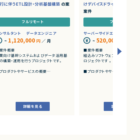
行に伴うETL設計・分析基盤構築
の案
けデバイスドライバー開発エン
案件
フルリモート
フルリモート
ンサルタント
データエンジニア
サーバーサイドエンジニア
そ
1,120,000
520,000
~
円
／ 月
~
円
／ 月
案件概要
■案件概要
業向け基幹システムおよびデータ活用基
組込みソフトウェア開発を中心と
の構築・運用を行うプロジェクトです。
ロジェクトです 。
プロダクトやサービスの概要
■プロダクトやサービスの概要
SAP ECC 6.0およびSAP BWからDatabrick
・画像機器向けソフトウェア開発
環境へのデータ連携・移行を実施します。
・組込みLinux環境上で動作する
EOSを迎えるSAP BW環境の刷新に伴い、既
およびデバイスドライバー開発
帳票出力ロジックのリプレイスを行いま
。
■業務内容
・組込みLinux環境におけるデバ
詳細を見る
詳細を見る
業務内容
ーの開発
SAP BWの既存データモデルおよび帳票出
・ソフトウェア評価および不具合
ロジックの調査、分析
・機能不具合および性能不具合の
AP ECC 6.0／SAP BWからDatabricksへ
析、修正対応
データ連携方式の設計
・試験項目の追加および改善
ETL処理の基本設計、詳細設計および設計
・テストプログラムの作成