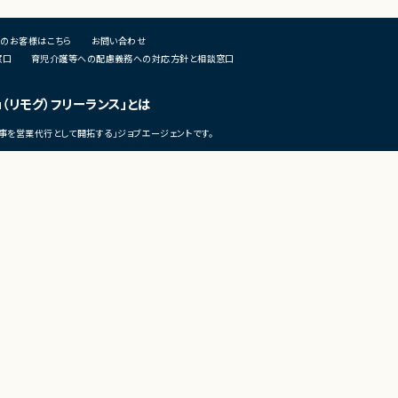
作成
・関連ドキュメント整備
Databricks上での分析用データ基盤および
票出力基盤の構築
■募集背景
のお客様はこちら
お問い合わせ
各種データ検証、テスト対応
・開発体制強化に伴う増員募集
窓口
育児介護等への配慮義務への対応方針と相談窓口
周辺システムとのデータ連携設計および実
支援
■担当工程
・設計 ・実装 ・テスト ・不具合解析
u（リモグ）フリーランス」とは
その他補足
フルリモート勤務 （初日のみ目黒へ出社）
■その他補足
事を営業代行として開拓する」ジョブエージェントです。
・テレワーク主体での勤務です
・状況に応じて新横浜または横浜
いへの出社が発生する可能性が
・長期参画が見込まれる案件です
©LASSIC Co., Ltd.
テレワークの市場調査・トレンド発信メディア