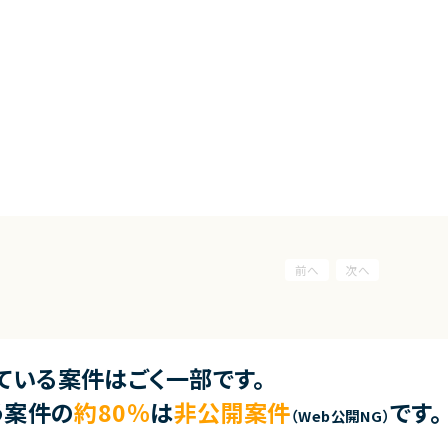
ている案件はごく一部です。
う案件の
約80％
は
非公開案件
です。
（Web公開NG）