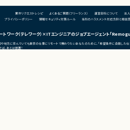
・ユーザーインタビューおよび定量データ分
書
析
・
・仮説立案、検証、優先順位付け
帳
案件リクエストレシピ
よくあるご質問（フリーランス）
運営会社について
法人
・KPI設計、ロードマップ策定および運用
・
プライバシーポリシー
情報セキュリティ対策ルール
当社のハラスメント対応方針と相談
・エンジニア、デザイナー、CS、Biz、マーケティ
・
ングとの連携推進
装
ートワーク（テレワーク）
×ITエンジニアのジョブエージェント
「Remog
■募集背景
■
・既存サービス拡大および新規プロダクト強
・
宅勤務や地方に住んでいても東京の仕事にリモートで携わりたいあなたのために、「希望条件に合致した仕
化に伴う体制増強
ば、あとは放置！
（リモグ）のジョブエージェントが、あなたの希望に合った仕事を探して営業活動を代行。
■担当工程
の仕事へ移れるよう、あなたが活躍できるポジションを開拓してきます。
・要件定義
・仕様設計
・プロダクト企画
・開発推進
・運用改善
■その他補足
・フルリモート勤務可能
・10:15から朝会あり
s
・長期参画前提案件
ーク
ンス
テレワークの勤怠管理・監視・タスク管理ツール
モートワーク