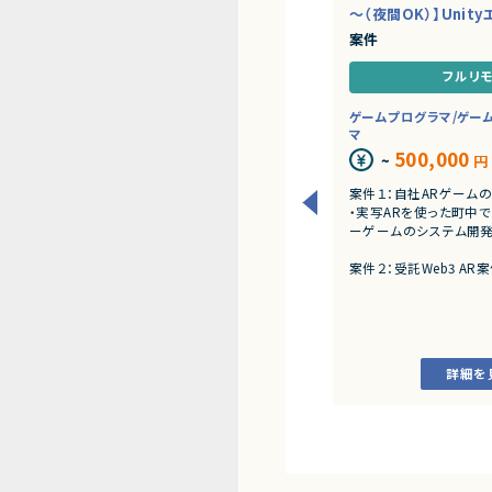
～（夜間OK）】Unit
案件
フルリ
ゲームプログラマ/ゲー
マ
500,000
~
円
案件１：自社ARゲーム
・実写ARを使った町中
ーゲームのシステム開
案件２：受託Web3 A
発
・アートとARをつかったW
詳細を