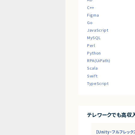
C++
Figma
Go
JavaScript
MySQL
Perl
Python
RPA(UiPath)
Scala
Swift
TypeScript
テレワークでも高収
【Unity・フルフレッ