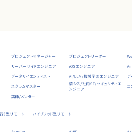
プロジェクトマネージャー
プロジェクトリーダー
W
サーバーサイドエンジニア
iOSエンジニア
A
データサイエンティスト
AI/LLM/機械学習エンジニア
デ
ャ
情シス/社内SE/セキュリティエ
スクラムマスター
コ
ンジニア
講師/メンター
移行）型リモート
ハイブリッド型リモート
Angular
AWS
Az