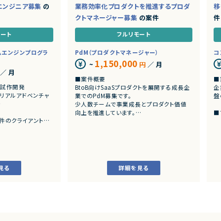
yエンジニア募集
の
業務効率化プロダクトを推進するプロダ
移
クトマネージャー募集
の案件
件
モート
フルリモート
ムエンジンプログラ
PdM（プロダクトマネージャー）
コ
1,150,000
~
円
／ 月
／ 月
■案件概要
■
の試作開発
BtoB向けSaaSプロダクトを展開する成長企
企
でリアルアドベンチャ
業でのPdM募集です。
盤
発
少人数チームで事業成長とプロダクト価値
向上を推進しています。
■
R案件のクライアント開
・
■プロダクトやサービスの概要
s
eb3案件
・AI活用の業務効率化サービス
・
・ワークフロー管理サービス
存
・業務管理サービス
す
・オンライン認証関連サービス
見る
詳細を見る
・新規サービス開発プロジェクト
■
・
■業務内容
力
・担当プロダクトの課題設定、施策立案
・S
・仕様策定、要件定義、開発ディレクション
の
・開発からリリース後の改善施策推進
・