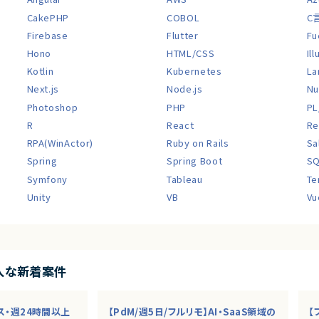
CakePHP
COBOL
C
Firebase
Flutter
Fu
Hono
HTML/CSS
Il
Kotlin
Kubernetes
La
Next.js
Node.js
Nu
Photoshop
PHP
PL
R
React
Re
RPA(WinActor)
Ruby on Rails
Sa
Spring
Spring Boot
S
Symfony
Tableau
Te
Unity
VB
Vu
入な新着案件
クス・週24時間以上
【PdM/週5日/フルリモ】AI・SaaS領域の
【