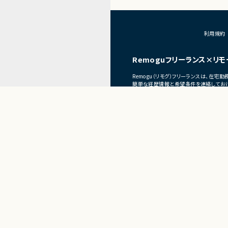
利用規約
Remoguフリーランス×リモ
Remogu（リモグ）フリーランスは、在
簡単な経歴情報と希望条件を連絡しておけ
目前の仕事に専念していれば、Remogu
現在のプロジェクト終了後、スムーズに次
Present
フリーランス×リモートワ
Remogu（リモグ）フリーラ
正社員×リ