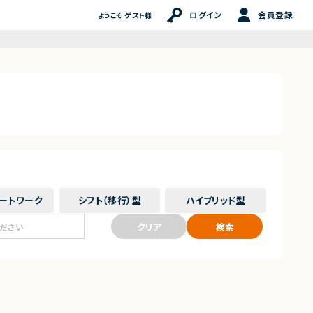
ログイン
会員登録
ようこそ ゲスト様
ート
ワーク
シフト（移行）
型
ハイブリッド
型
クリア
検索