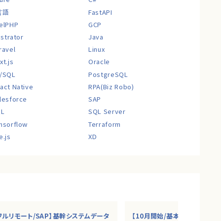
言語
FastAPI
elPHP
GCP
lustrator
Java
ravel
Linux
xt.js
Oracle
/SQL
PostgreSQL
act Native
RPA(Biz Robo)
lesforce
SAP
QL
SQL Server
nsorflow
Terraform
e.js
XD
フルリモート/SAP】基幹システムデータ
【10月開始/基本リモート】カ