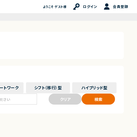
ログイン
会員登録
ようこそ ゲスト様
ート
ワーク
シフト（移行）
型
ハイブリッド
型
クリア
検索