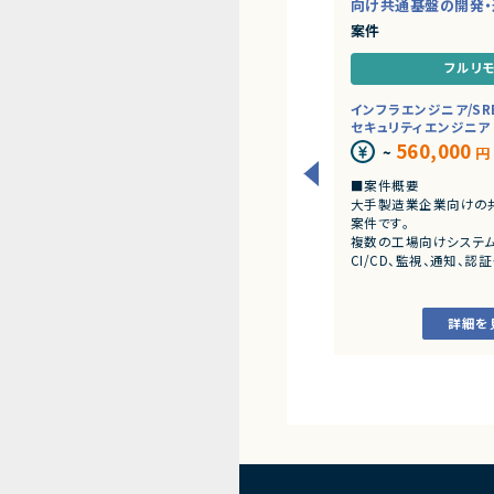
向け共通基盤の開発・
案件
フルリ
インフラエンジニア/SR
セキュリティエンジニア
560,000
~
円
■案件概要
大手製造業企業向けの
案件です。
複数の工場向けシステム
CI/CD、監視、通知、
能を提供するプラットフ
運用を担当いただきます
詳細を
■業務内容
・共通基盤の設計・構築
・CI/CD環境の整備お
・監視・通知基盤の構築
・認証・認可基盤の設計
・Kubernetesを中
用・改善
・OSS製品の調査、技術
・SREの観点からの信