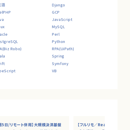
言語
Django
elPHP
GCP
va
JavaScript
nux
MySQL
acle
Perl
stgreSQL
Python
A(Biz Robo)
RPA(UiPath)
ala
Spring
ift
Symfony
peScript
VB
週5日/リモート併用】大規模決済基盤
【フルリモ／React Native×N