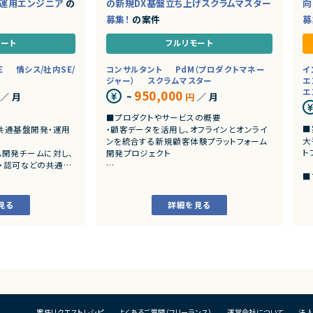
運用エンジニア
の
の新規DX基盤立ち上げスクラムマスター
向
募集！
の案件
募
モート
フルリモート
E
情シス/社内SE/
コンサルタント
PdM（プロダクトマネー
イ
ジャー）
スクラムマスター
エ
エ
950,000
／ 月
~
円
／ 月
■プロダクトやサービスの概要
■
共通基盤開発・運用
・顧客データを活用し、オフラインとオンライ
大
ンを統合する新規顧客体験プラットフォーム
ト
開発チームに対し、
開発プロジェクト
認証・認可などの共通機
■
ォームの設計・構築・
■業務内容
・
。
・チームにおける心理的安全性向上およびス
シ
クラムイベントの最適化・ファシリテーション
見る
詳細を見る
・
・自己組織化されたクロスファンクショナル
基
・運用
チームとなるためのコーチング
よび改善
・開発障害の早期発見および排除プロセス
■
、運用改善
の構築
・
・運用
・ビジネスアイデアのMVPへのスライシング
の
心としたコンテナ基盤の運
支援
・
・実装可能なPBIへの落とし込みおよびバッ
・
検証、導入支援
クログ管理支援
更
頼性向上施策の企画・
・非エンジニアPOへの技術的文脈やリスク
案件リクエストレシピ
よくあるご質問（フリーランス）
運営会社について
法人