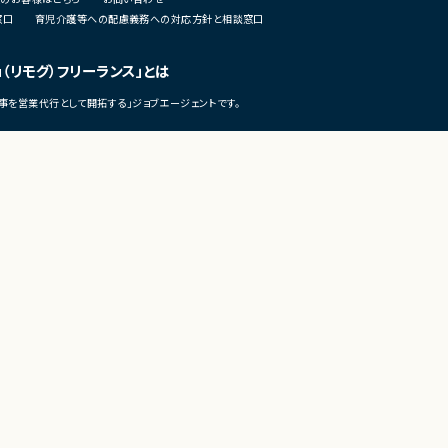
DB環境のテスト計画策定および実施
・バックエンド開発（Node.js、TypeS
窓口
育児介護等への配慮義務への対応方針と相談窓口
既存環境から新環境へのデータベース移行
ono）
OCI環境における各種設定対応
・AWS/ECS環境での開発
運用監視製品（JP1、Zabbix等）の導入およ
・マイクロサービスアーキテクチ
u（リモグ）フリーランス」とは
設定
開発
障害発生時の調査、原因分析、各種改善対
・AIエージェントを活用したAI駆
事を営業代行として開拓する」ジョブエージェントです。
■担当工程
募集背景
・要件定義
デジタル決済向け基盤の新規構築に伴う増
・基本設計
募集です。
・詳細設計
・実装
©LASSIC Co., Ltd.
担当工程
・テスト
基本設計、詳細設計、構築、テスト、移行対
その他補足
週4日程度のリモートワーク（月2～3回程度
社予定）
テスト工程および本番環境対応時には出社
度が増加する可能性あり
テレワークの市場調査・トレンド発信メディア
テレワーク・リモートワーク総合研究所（テレリモ総研）