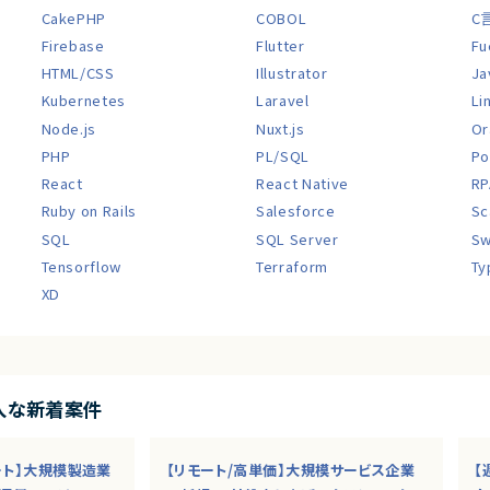
CakePHP
COBOL
C
Firebase
Flutter
Fu
HTML/CSS
Illustrator
Ja
Kubernetes
Laravel
Li
Node.js
Nuxt.js
Or
PHP
PL/SQL
Po
React
React Native
RP
Ruby on Rails
Salesforce
Sc
SQL
SQL Server
Sw
Tensorflow
Terraform
Ty
XD
入な新着案件
ート】大規模製造業
【リモート/高単価】大規模サービス企業
【