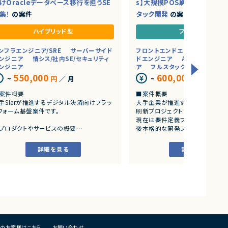
けOracleデータベース移行を担うSE
s】大規模POS刷新プロジェク
集！
の案件
タック開発
の案件
ハイブリッド型
フルリモート
ンフラエンジニア/SRE
サーバーサイド
フロントエンドエンジニア
サ
ンジニア
情シス/社内SE/セキュリティ
ドエンジニア
AI/LLM/機械
ンジニア
ア
フルスタックエンジニア
550,000
600,000
~
円
／ 月
~
円
／ 月
案件概要
■案件概要
手SIerが推進するデジタル決済向けプラッ
大手企業が推進する店舗向け業
フォーム基盤案件です。
刷新プロジェクトです。
現在は要件定義フェーズを進行し
プロダクトやサービスの概要
後本格的な開発フェーズへ移行予
デジタル決済サービスを支える大規模基盤
フロントエンドからバックエンド、
ステムの構築プロジェクトです。
境まで幅広く携わることができ、A
詳細を見る
詳細を見る
高可用性および安定運用を重視したOracle
トを活用したAI駆動開発環境およ
盤の構築を担当いただきます。
サービスアーキテクチャを採用し
開発に従事いただきます。
業務内容
Exadata Cloud@Customer（ExaCC）環境
■業務内容
設計・構築
・POSシステム刷新に伴うアプリ
Oracle Linuxサーバの設計・構築
開発
Oracle Database 19cの設計、構築、設定変
・フロントエンド開発（React Nati
t）
のお客様はこちら
お問い合わせ