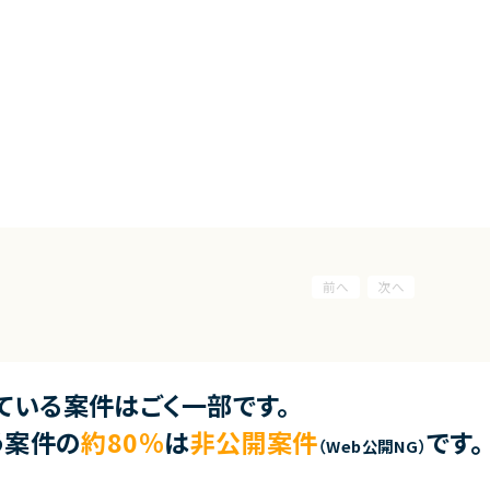
ている案件はごく一部です。
う案件の
約80％
は
非公開案件
です。
（Web公開NG）