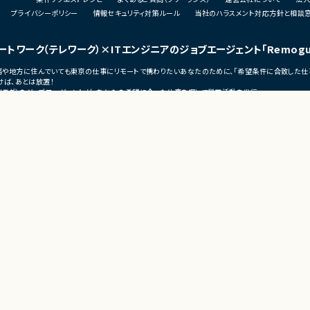
・
の翻訳支援
プライバシーポリシー
情報セキュリティ対策ルール
当社のハラスメント対応方針と相談
・
トフォームの改善お
・ゴールやスコープのチーム共有促進
・
・他スクラムマスターとのナレッジ共有や組
・
織的なアジャイル推進施策の立案・実行
ートワーク（テレワーク）
×ITエンジニアのジョブエージェント
「Remog
び
・
発チームの生産性向上
■募集背景
宅勤務や地方に住んでいても東京の仕事にリモートで携わりたいあなたのために、「希望条件に合致した仕
応
ため
・顧客体験を統合する新規プラットフォーム
ば、あとは放置！
立ち上げに伴う体制強化
（リモグ）のジョブエージェントが、あなたの希望に合った仕事を探して営業活動を代行。
■
・アジャイル文化の浸透およびスクラム組織
の仕事へ移れるよう、あなたが活躍できるポジションを開拓してきます。
・
、運用改善、運用保守
の成長促進
員
■担当工程
■
初日のみ田町へ出社の
・要件定義
・
・プロダクト企画支援
応
する環境です
・スクラム運営
・開発プロセス改善
■
・組織改善
s
・
出
・
ーク
頻
ンス
テレワークの勤怠管理・監視・タスク管理ツール
モートワーク
KnockMe！（ノック・ミー）