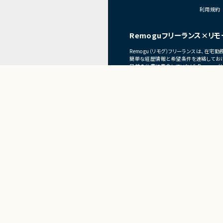
実施
利用規約
・開発チーム向けプラッ
よび運用支援
Remoguフリーランス×リモ
■募集背景
・工場向けシステム開
Remogu（リモグ）フリーランスは、在
および開発効率改善の
簡単な経歴情報と希望条件を連絡しておけ
目前の仕事に専念していれば、Remogu
■担当工程
現在のプロジェクト終了後、スムーズに次
・要件整理、設計、構築
■その他補足
・フルリモート勤務 （
可能性あり）
・OSSを積極的に活用
Present
フリーランス×リモートワ
Remogu（リモグ）フリーラ
正社員×リ
リラシク