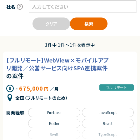
社名
クリア
検索
1件中 1件〜1件を表示中
【フルリモート】WebView×モバイルアプ
リ開発／公営サービス向けSPA連携案件
の案件
675,000
フルリモート
~
円
／月
全国（フルリモートのため）
開発経験
Firebase
JavaScript
Kotlin
React
Swift
TypeScript