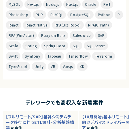
MySQL
Next.js
Node.js
Nuxt.js
Oracle
Perl
Photoshop
PHP
PL/SQL
PostgreSQL
Python
R
React
React Native
RPA(Biz Robo)
RPA(UiPath)
RPA(WinActor)
Ruby on Rails
Salesforce
SAP
Scala
Spring
Spring Boot
SQL
SQL Server
Swift
Symfony
Tableau
Tensorflow
Terraform
TypeScript
Unity
VB
Vue.js
XD
テレワークでも高収入な新着案件
【フルリモート/SAP】基幹システムデ
【10月開始/基本リモート
ータ移行に伴うETL設計・分析基盤構
向けデバイスドライバー
築
ア
の案件
の案件