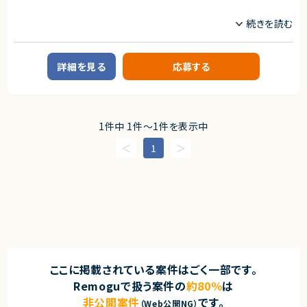
職種
iOSエンジニア
Androidエンジニア
プロジェクトリーダー
フロントエンドエンジニア
詳細を見る
応募する
業務内容
■企業概要
公的サービス領域において、Webおよびモバイルアプリ開発を推進している
企業です。
1件中 1件〜1件を表示中
■プロダクト概要
既存Webサービスをベースに、ユーザー利便性向上およびモバイル最適化
1
を目的としたWebView型モバイルアプリの開発プロジェクトです。
■業務内容
・WebViewラッパー型アプリの設計・開発
・iOS／Androidアプリの開発および最適化
・既存Webサイトのアプリ内表示対応（WebView化対応）
・アプリ専用機能／画面の開発
・SPA画面とWebView間の遷移設計・制御
・UI制御（ボトムタブ／ヘッダー／バック操作など）の実装
・プッシュ通知、ディープリンク（Universal Links／App Links）の実装
・App Store／Google Playへの申請対応
ここに掲載されている案件はごく一部です。
・各種テスト（結合／端末／パフォーマンス）
Remoguで扱う案件の
約80％
は
■担当工程
非公開案件
です。
要件定義～設計～開発～テスト～ストア申請まで一貫して担当いただきま
（Web公開NG）