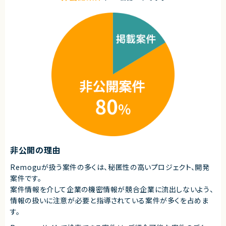
す
求めるスキル
■必須スキル
・WebViewラッパー型アプリの開発経験
・iOS／Android両対応のアプリ開発経験
・既存Webサイトを活用したアプリ開発経験
・App Store／Google Playへのストア申請経験
・プッシュ通知またはディープリンクの実装経験
・SPA構成のWebアプリ開発経験
・WebView内の画面遷移、戻る操作、外部リンク制御の経験
・短期開発に対応できる方
■尚可スキル
・公営競技、投票、決済、会員サービス系の開発経験
・外部Webシステム連携経験
・WebViewとネイティブ間のブリッジ設計経験
・Firebase Cloud Messagingを利用したプッシュ通知経験
非公開の理由
・Universal Links／App Links対応経験
・アクセシビリティ対応経験
Remoguが扱う案件の多くは、秘匿性の高いプロジェクト、開発
・パフォーマンス改善経験
案件です。
・保守運用まで対応可能な方
・小規模チームでの一括提案が可能な会社様
案件情報を介して企業の機密情報が競合企業に流出しないよう、
情報の扱いに注意が必要と指導されている案件が多くを占めま
■求める人物像
す。
・Webとアプリの連携設計に強い方
・SPAとWebViewの遷移制御に知見のある方