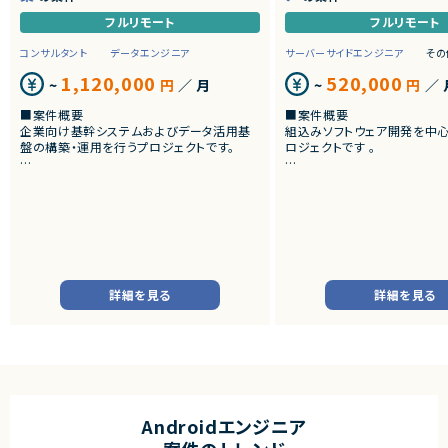
フルリモート
フルリモート
コンサルタント
データエンジニア
サーバーサイドエンジニア
その
1,120,000
520,000
~
円
／ 月
~
円
／ 
■案件概要
■案件概要
企業向け基幹システムおよびデータ活用基
組込みソフトウェア開発を中
盤の構築・運用を行うプロジェクトです。
ロジェクトです 。
■プロダクトやサービスの概要
■プロダクトやサービスの概
・SAP ECC 6.0およびSAP BWからDatabri
・画像機器向けソフトウェア
cks環境へのデータ連携・移行を実施します。
・組込みLinux環境上で動作
・EOSを迎えるSAP BW環境の刷新に伴い、
およびデバイスドライバー開
既存帳票出力ロジックのリプレイスを行いま
す。
■業務内容
・組込みLinux環境における
■業務内容
バーの開発
詳細を見る
詳細を見る
・SAP BWの既存データモデルおよび帳票出
・ソフトウェア評価および不
力ロジックの調査、分析
・機能不具合および性能不具
・SAP ECC 6.0／SAP BWからDatabricks
析、修正対応
へのデータ連携方式の設計
・試験項目の追加および改善
・ETL処理の基本設計、詳細設計および設計
・テストプログラムの作成
書作成
・関連ドキュメント整備
・Databricks上での分析用データ基盤およ
び帳票出力基盤の構築
■募集背景
Androidエンジニア
・各種データ検証、テスト対応
・開発体制強化に伴う増員募