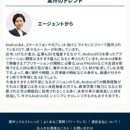
案件のトレンド
・周辺システムとのデータ連携設計および実
装支援
■担当工程
・設計 ・実装 ・テスト ・不具合
■その他補足
・フルリモート勤務 （初日のみ目黒へ出社）
■その他補足
エージェントから
・テレワーク主体での勤務で
・状況に応じて新横浜または
いへの出社が発生する可能性
・長期参画が見込まれる案件
Androidは、スマートフォンやタブレット向けにライセンスフリーで提供され
ているOSで、様々なメーカーが利用しています。
近年、IoT化が進み、企業もDXを推進するなかで、AndroidOSを使ったアプ
リケーション開発はますます盛んになると考えられています。Android端末
で稼働するアプリケーションの開発に必要なJavaやKotlinなどの言語を使
用できる人材は希少性が高く、案件の多さに対して人材が枯渇している状態
です。よって、働く場所や時間、人月単価や時給などの条件も、融通が付きや
すい売り手市場と言えるでしょう。
今後ますます人材不足になるポジションのため、Androidでの開発経験が
それほど豊富とは言えない未経験者の方でも、教育次第で戦力になると判
断される方は積極的に採用されることも多く、未来の希少価値高い人材を
目指して、今からAndroidエンジニアにチャレンジするのもおすすめです。
案件リクエストレシピ
よくあるご質問（フリーランス）
運営会社について
法人のお客様はこちら
お問い合わせ