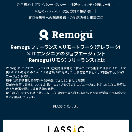
利用規約
プライバシーポリシー
情報セキュリティ対策ルール
当社のハラスメント対応方針と相談窓口
育児介護等への配慮義務への対応方針と相談窓口
Remoguフリーランス×リモートワーク（テレワーク）
×ITエンジニアのジョブエージェント
「Remogu（リモグ）フリーランス」とは
Remogu（リモグ）フリーランスは、在宅勤務や地方に住んでいても東京の仕事にリモートで
携わりたいあなたのために、「希望条件に合致した仕事を営業代行として開拓する」ジョブ
エージェントです。
簡単な経歴情報と希望条件を連絡しておけば、あとは放置！
目前の仕事に専念していれば、Remogu（リモグ）のジョブエージェントが、あなたの希望に
合った仕事を探して営業活動を代行。
現在のプロジェクト終了後、スムーズに次の仕事へ移れるよう、あなたが活躍できるポジシ
ョンを開拓してきます。
©LASSIC Co., Ltd.