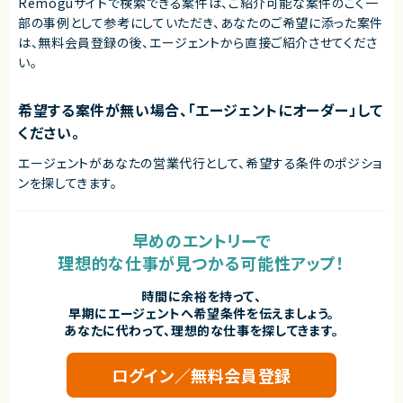
Remoguサイトで検索できる案件は、ご紹介可能な案件のごく一
・アプリリリースまで一貫して対応できる方
部の事例として参考にしていただき、
あなたのご希望に添った案件
契約形態
は、無料会員登録の後、エージェントから直接ご紹介させてくださ
業務委託(準委任契約)
い。
契約元
希望する案件が無い場合、「エージェントにオーダー」して
株式会社LASSIC
ください。
エージェントから
◎ WebView×SPAというモダンなアーキテクチャに深く関われます！
エージェントがあなたの営業代行として、希望する条件のポジショ
◎ iOS/Android両方の経験を活かしながらフルスタックに携われる案件で
ンを探してきます。
す！
◎ ストア申請やディープリンクなど、モバイルならではの実務経験を積めま
す！
◎ フルリモートで地方からの参画も可能な柔軟な働き方です！
早めのエントリーで
理想的な仕事が見つかる可能性アップ！
時間に余裕を持って、
早期にエージェントへ希望条件を伝えましょう。
あなたに代わって、理想的な仕事を探してきます。
ログイン／無料会員登録