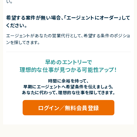
い。
契約形態
業務委託(準委任契約)
希望する案件が無い場合、「エージェントにオーダー」して
契約元
ください。
株式会社LASSIC
エージェントがあなたの営業代行として、希望する条件のポジショ
エージェントから
ンを探してきます。
◎基本リモート環境のため、柔軟な働き方を実現しながら高い生産性を発揮
できます！
◎100名規模の大型プロジェクトに参画でき、大規模サービス開発の知見を
深められます！
早めのエントリーで
◎要件整理から設計・実装・リリースまで一貫して携わるため、上流から下流
理想的な仕事が見つかる可能性アップ！
まで幅広い経験を積めます！
◎コードレビューや品質改善にも関われるため、技術力・設計力をさらに磨
ける環境です！
時間に余裕を持って、
◎アジャイル開発環境で主体的に推進できるエンジニアに最適な案件です！
早期にエージェントへ希望条件を伝えましょう。
あなたに代わって、理想的な仕事を探してきます。
ログイン／無料会員登録