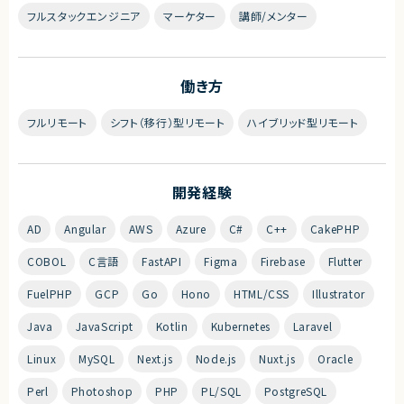
フルスタックエンジニア
マーケター
講師/メンター
働き方
フルリモート
シフト（移行）型リモート
ハイブリッド型リモート
開発経験
AD
Angular
AWS
Azure
C#
C++
CakePHP
COBOL
C言語
FastAPI
Figma
Firebase
Flutter
FuelPHP
GCP
Go
Hono
HTML/CSS
Illustrator
Java
JavaScript
Kotlin
Kubernetes
Laravel
Linux
MySQL
Next.js
Node.js
Nuxt.js
Oracle
Perl
Photoshop
PHP
PL/SQL
PostgreSQL