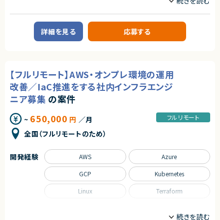
求めるスキル
業務内容
■必須スキル
■案件概要
・外資、または英語環境での作業経験
通信業界向けの大規模クラウド基盤構築プロジェクトにて、既存稼働中のG
詳細を見る
応募する
・GCP経験4年以上
CP環境についての構成情報の可視化およびガイドライン非準拠箇所の是
・Vertex AI経験2年以上
正を目的とした新環境設計・構築を行います。
・Python
・TensorFlow/PyTorch
■具体的な業務内容
・Terraform
・既存GCP環境の調査・分析
・MLOps
【フルリモート】AWS・オンプレ環境の運用
・新GCP環境の基本設計（お客様ガイドラインに沿った基盤、VPCSC、組織
・GKE
ポリシー、IAM、ファイアウォール等の設計）
改善／IaC推進をする社内インフラエンジ
・Docker
・詳細設計書（GCP、OS設定、ミドルウェア設定）の作成
・クラウドデリバリー経験
・論理構成図作成
ニア募集
の案件
・アプリ開発担当との各種調整
■尚可スキル
・課題管理表の更新
650,000
フルリモート
~
円
／月
・Businesslevelの英語力
・セキュリティガイドライン準拠要件の整理、要件実現方法の検討
・新環境の構築およびテスト
全国（フルリモートのため）
■求める人物像
・GCP設計および構築に関する技術支援
・AI/ML領域において主体的に推進できる方
・クラウド案件でリード経験がある方
■募集背景
開発経験
AWS
Azure
・プロジェクトメンバー離任に伴う交代要員募集
契約形態
GCP
Kubernetes
■担当工程
業務委託(準委任契約)
・基本設計
・詳細設計
Linux
Terraform
契約元
・構築
・テスト
株式会社LASSIC
職種