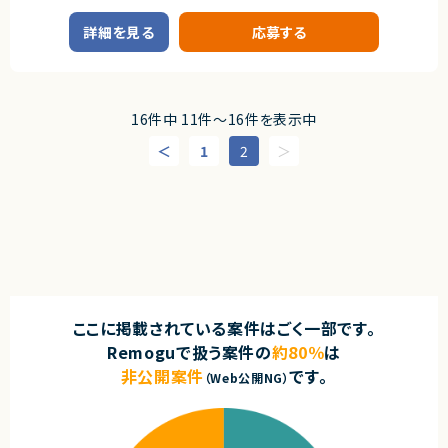
■必須スキル
◎KPI設計からレポーティング、クライアント折衝まで一気通貫で担当できる
業務内容
・Gitを利用したチーム開発経験
ため上流経験を強化できます！
詳細を見る
応募する
・LinuxをCLIで操作できること
■案件概要
◎BigQueryや生成AI活用など、最新のデータ分析手法に触れる機会があり
・AWSまたはGCPなどのパブリッククラウドを利用した開発・構築経験
大手小売業界向けのデジタルサービス開発を推進するプロジェクトです。
ます！
・新しい技術やOSSについて自ら調査・検証し、導入まで進められること
◎フルリモート環境のため、柔軟な働き方を希望される方におすすめです！
■プロダクトやサービスの概要
■尚可スキル
・店舗向けスマホアプリおよびバックエンドシステムの継続的なエンハンス
16件中 11件〜16件を表示中
・スクラムなどのアジャイル開発経験
開発案件です。
・Docker、Kubernetesを利用した開発・運用経験
・既にサービス稼働中であり、数ヶ月から半年単位で新機能追加や改善を継
1
2
・CI/CDパイプラインの構築・運用経験
続的にリリースしています。
・SRE、プラットフォームエンジニアリング、インフラ自動化の経験
■業務内容
■求める人物像
・要件整理および要件定義支援
・新しい技術やOSSへの興味関心が高い方 ・主体的に調査・検証を進められ
・バックエンドシステムの設計、実装、テスト
る方 ・改善提案を積極的に行える方
・コードレビューの実施
・リリース対応および品質向上活動
・技術課題に対する検討、提案、改善推進
契約形態
・ステークホルダーとの調整およびコミュニケーション
業務委託(準委任契約)
■募集背景
契約元
ここに掲載されている案件はごく一部です。
・サービスの継続的な機能拡張に伴う増員募集
株式会社LASSIC
Remoguで扱う案件の
約80％
は
■担当工程
非公開案件
です。
・要件定義
（Web公開NG）
エージェントから
・基本設計
◎大規模製造業向けシステムを支える共通基盤開発に携われるため、高い
・詳細設計
技術力と基盤設計力を磨けます！
・実装
◎SRE・プラットフォームエンジニアリング領域を中心に、幅広いインフラ技
・テスト