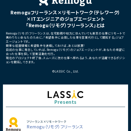
■募集背景
募集
プロジェクト拡大に伴う増員募集
Remoguフリーランス×リモートワーク（テレワーク）
■担当工程
・要件定義
×ITエンジニアのジョブエージェント
・基本設計
「Remogu（リモグ）フリーランス」とは
・詳細設計
・実装
Remogu（リモグ）フリーランスは、在宅勤務や地方に住んでいても東京の仕事にリモートで
・テスト
携わりたいあなたのために、「希望条件に合致した仕事を営業代行として開拓する」ジョブ
・リリース対応
エージェントです。
簡単な経歴情報と希望条件を連絡しておけば、あとは放置！
■その他補足
目前の仕事に専念していれば、Remogu（リモグ）のジョブエージェントが、あなたの希望に
合った仕事を探して営業活動を代行。
・複数ベンダーによる混成チ
現在のプロジェクト終了後、スムーズに次の仕事へ移れるよう、あなたが活躍できるポジシ
・全体約100名規模の大型プ
ョンを開拓してきます。
©LASSIC Co., Ltd.
Presents
フリーランス×リモートワーク
Remogu（リモグ）フリーランス