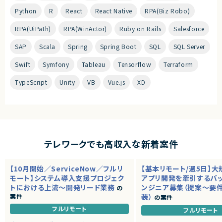
Python
R
React
React Native
RPA(Biz Robo)
RPA(UiPath)
RPA(WinActor)
Ruby on Rails
Salesforce
SAP
Scala
Spring
Spring Boot
SQL
SQL Server
Swift
Symfony
Tableau
Tensorflow
Terraform
TypeScript
Unity
VB
Vue.js
XD
テレワークでも高収入な新着案件
【10月開始／ServiceNow／フルリ
【基本リモート/週5日】
モート】システム導入支援プロジェク
アプリ開発を牽引するバ
トにおける上流～開発リード業務
ンジニア募集（提案～要
の
案件
装）
の案件
フルリモート
フルリモート