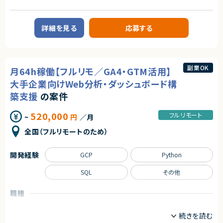
プロジェクトリーダー
インフラエンジニア/SRE
求めるスキル
エージェントから
情シス/社内SE/セキュリティエンジニア
■必須スキル
◎AI/MLの最先端技術（Vertex AI・MLOps）に深く関われる環境です！
・AWS、GCP等クラウド基盤の基本設計経験
◎クラウドデリバリーリードとして上流から携われるため、キャリアアップに
詳細を見る
応募する
業務内容
・AWS、GCP等での構築作業経験
最適です！
■業務内容
◎GCP環境での高度なインフラ設計・運用スキルを伸ばせます！
■尚可スキル
・クラウドおよびオンプレミス環境におけるアカウント／リソースの払い出し
◎リモート中心で柔軟な働き方が可能です！
・GCP環境での設計/構築経験（特に組織ポリシー、VPCSCに関する経験）
・AWSアカウント管理、IAM権限設定、リソース管理
・AWS、GCP等クラウド基盤の運用設計経験
・Azure OpenAI、Google Cloud、OpenAI API環境の利用管理およびクォ
副業OK
月64h稼働【フルリモ／GA4・GTM活用】
・MW（IIS、SQL Server、Apache、Tomcat等）の設定、導入経験
ータ管理
・リバースエンジニアリング経験（実機調査、調査結果の可視化など）
・オンプレミス環境（vSphere／KVM）での仮想マシン構築・管理
大手企業向けWeb分析・ダッシュボード構
・インフラ障害発生時の切り分けおよび改善対応
築支援
の案件
■求める人物像
・Okta、AWS Client VPNのアカウント管理および運用
・お客様やチームメンバーと協力しながら課題解決に取り組める方
・Terraformを用いたIaC化推進および運用自動化
・未経験領域についても主体的に調査、キャッチアップできる方
・運用課題の抽出、改善提案、標準化推進
520,000
フルリモート
~
円
／月
■募集背景
契約形態
全国（フルリモートのため）
・社内で発生する継続的なアカウント払い出し業務の標準化および自動化
業務委託(準委任契約)
推進のため
開発経験
GCP
Python
契約元
■担当工程
・要件整理
株式会社LASSIC
SQL
その他
・運用設計
・運用保守
エージェントから
・業務改善
職種
◎大規模クラウド基盤の新環境構築プロジェクトに参画できる案件です！
・自動化設計・実装（Terraform等）
コンサルタント
データアナリスト
マーケター
◎クラウド基盤の基本設計から詳細設計、構築、テストまで一貫して経験を
積むことができます！
■その他補足
◎VPCSCや組織ポリシーなど、クラウドセキュリティの高度な設計領域に携
業務内容
・フルフレックス制（コアタイム制なし）※定例MTGには参加いただく予定で