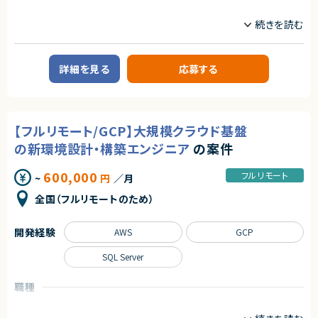
職種
データサイエンティスト
プロジェクトマネージャー
インフラエンジニア/SRE
サーバーサイドエンジニア
詳細を見る
応募する
業務内容
■企業概要
AI/クラウド領域におけるプロジェクト支援を行う企業です。
■プロダクトやサービスの概要
【フルリモート/GCP】大規模クラウド基盤
・GCP（Google Cloud）を基盤としたAI/ML環境の構築および運用
の新環境設計・構築エンジニア
の案件
■業務内容
・Vertex AIを活用した機械学習基盤の設計・構築
600,000
フルリモート
・MLOpsパイプラインの設計および運用
~
円
／月
・GKE/Dockerを用いたコンテナ基盤の構築
全国（フルリモートのため）
・TerraformによるインフラIaC化
・BigQueryなどを用いたデータ基盤構築
・クラウドデリバリーリードとしてプロジェクト推進
開発経験
AWS
GCP
■担当工程
・要件定義～設計～実装～運用
SQL Server
■その他補足
職種
・英語環境での対応が求められる可能性あり
・初日のみ出社、その後リモート
インフラエンジニア/SRE