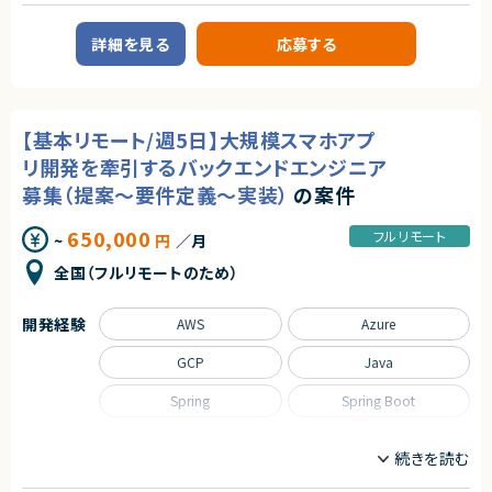
■案件概要
■必須スキル
契約形態
大手製造業企業向けの共通基盤開発・運用案件です。
・GA4（Google アナリティクス 4）を用いたアクセス解析の実務経験
詳細を見る
応募する
複数の工場向けシステム開発チームに対し、CI/CD、監視、通知、認証・認可
・GTM（Google タグマネージャー）でのイベント・計測設定の実装経験
業務委託(準委任契約)
などの共通機能を提供するプラットフォームの設計・構築・運用を担当いただ
・Looker Studio 等でのダッシュボード構築経験
きます。
・PowerPoint（PPT）でのレポート作成及びExcel／スプレッドシートでのデ
契約元
ータ集計・レポート作成経験
■業務内容
株式会社LASSIC
・クライアントとの定例会参加が可能な方
【基本リモート/週5日】大規模スマホアプ
・共通基盤の設計・構築・運用
・CI/CD環境の整備および改善
■尚可スキル
エージェントから
リ開発を牽引するバックエンドエンジニア
・監視・通知基盤の構築、運用改善
・BtoB ビジネスのデジタルマーケティングに関する実務がわかる方
◎クラウドからオンプレミスまで幅広いインフラ領域に携わることができ、市
・認証・認可基盤の設計・運用
募集（提案～要件定義～実装）
の案件
・HubSpot 等の MA ツールの知見
場価値の高い経験を積めます！
・Kubernetesを中心としたコンテナ基盤の運用・改善
・SQL・Python 等でのデータ抽出・加工の経験
◎Terraformを活用したIaC推進や業務自動化など、運用改善に主体的に
・OSS製品の調査、技術検証、導入支援
・BigQuery の構築、データ抽出の経験
650,000
フルリモート
関わることができます！
~
円
／月
・SREの観点からの信頼性向上施策の企画・実施
・生成 AI（Claude・Gemini 等）を活用した解析・レポート効率化の経験
◎裁量が大きく、課題発見から企画・改善推進までリーダーシップを発揮でき
・開発チーム向けプラットフォームの改善および運用支援
全国（フルリモートのため）
るポジションです！
契約形態
◎フルフレックス環境のため、柔軟な働き方を実現しながら長期参画が期待
■募集背景
できます！
業務委託(準委任契約)
・工場向けシステム開発チームの生産性向上および開発効率改善のため
開発経験
AWS
Azure
契約元
■担当工程
GCP
Java
・要件整理、設計、構築、運用改善、運用保守
株式会社LASSIC
■その他補足
Spring
Spring Boot
エージェントから
・フルリモート勤務 （初日のみ田町へ出社の可能性あり）
◎大手企業向けの分析・データ活用案件に複数参画できるため、幅広い業
・OSSを積極的に活用する環境です
職種
界知見を積むことができます！
◎GA4、GTM、Looker StudioなどWebアナリストとして市場価値の高いス
サーバーサイドエンジニア
フルスタックエンジニア
求めるスキル
キルを存分に活かせる環境です！