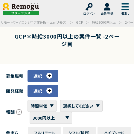
フリーランス
ログイン
会員登録
リモートワークエンジニア案件Remogu（リモグ）
GCP
時給3000円以上
2ペー
GCP×時給3000円以上の案件一覧 -2ペー
ジ目
募集職種
選択
開発経験
選択
報酬
働き方
フルリモート
シフト（移行）
ハイブリッド