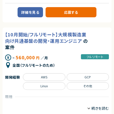
われます！
す。
■案件概要
◎構成可視化やセキュリティガイドライン対応など、上流工程での知見を深
大手企業向けのデジタルマーケティングおよびWeb解析支援プロジェクトで
められる環境です！
詳細を見る
応募する
求めるスキル
す。
◎基本リモート環境のため、設計・構築スキルを活かしながら柔軟な働き方
■必須スキル
が可能です！
■プロジェクト
・AWSの知見とクラウドの構築・設計経験を一人称で業務が可能なレベルで
①ダッシュボード作成からデータ基盤整理
有していること（目安：経験3年以上）
②KPI設計サポート
・オンプレミスのサーバー構築・運用に関する知識と経験
【10月開始/フルリモート】大規模製造業
③アクセス解析からレポート作成
・Linux/Unixシステム管理スキル（例：シェルスクリプト、ネットワーク管理）
・MacおよびWindowsの操作・設定に関する基本的な知識
向け共通基盤の開発・運用エンジニア
の
■業務内容
・仮想化技術（例：VMware、KVM）の基本的な操作経験
・GTM（Google タグマネージャー）でのイベント・計測設定の実装
案件
・Looker Studio 等でのダッシュボード構築・改善（データソース GA4、Big
■尚可スキル
Query、GSC 等）
・AzureまたはGoogle Cloudの知見、構築・設計経験
560,000
フルリモート
~
円
／月
・レポート作成（マーケティング目的のレポート／コーポレートコミュニケー
・ネットワークセキュリティに関する知識と経験（例：ファイアウォール、VPN、I
ション目的のレポート）
DS/IPS）
全国（フルリモートのため）
・レポート内容・ダッシュボード設計に関するクライアントとのコミュニケー
・TCP/IP・VLAN・ルーティングなどのネットワークの理解と経験
ション
・ISO27001/ISMS認証に関わる実務経験
・指標・KPI 設計のサポート
・セキュリティインシデント対応の知識と経験（例：脆弱性スキャン、侵入検
開発経験
AWS
GCP
知）
■担当工程
・役割ベースのアクセス制御（RBAC）やシングルサインオン（SSO）の理解と
Linux
その他
・要件整理 、KPI設計、計測設計、実装 、分析、レポート作成、運用改善
実装経験
・クラウドセキュリティフレームワーク（CISベンチマーク、NIST等）の理解と
■その他補足
実践
職種
・月64時間稼働想定（56～72時間の範囲）
・ハードウェア（特にCPU・GPU）のパフォーマンス最適化およびトラブルシュ
インフラエンジニア/SRE
情シス/社内SE/セキュリティエンジニア
・PC貸与なし
ーティングスキル
・コンテナやオーケストレーション技術の深い理解（Docker、Kubernetes）
業務内容
求めるスキル
・仮想化技術（例：VMware、KVM）の深い理解