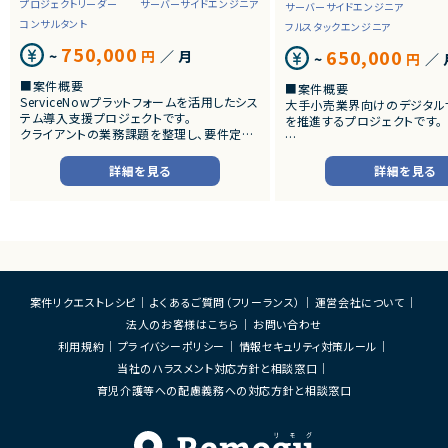
プロジェクトリーダー
サーバーサイドエンジニア
サーバーサイドエンジニア
コンサルタント
フルスタックエンジニア
750,000
650,000
~
円
／ 月
~
円
／ 
■案件概要
■案件概要
ServiceNowプラットフォームを活用したシス
大手小売業界向けのデジタル
テム導入支援プロジェクトです。
を推進するプロジェクトです。
クライアントの業務課題を整理し、要件定義
から設計・開発・テストまで一貫して担当いた
■プロダクトやサービスの概
だきます。
・店舗向けスマホアプリおよび
詳細を見る
詳細を見る
システムの継続的なエンハン
■業務内容
す。
・顧客との要件ヒアリングおよび要件定義
・既にサービス稼働中であり、
・ServiceNowを用いた業務システムの設
年単位で新機能追加や改善を
計、開発、テスト
ースしています。
・JavaScriptによるカスタマイズ開発
・ワークフロー設計および各種機能実装
■業務内容
・詳細設計書、テスト仕様書等のドキュメント
・要件整理および要件定義支
案件リクエストレシピ
よくあるご質問（フリーランス）
運営会社について
作成
・バックエンドシステムの設計
法人のお客様はこちら
お問い合わせ
・成果物レビューおよび品質管理
・コードレビューの実施
・開発メンバーへの技術支援、進捗管理
・リリース対応および品質向
利用規約
プライバシーポリシー
情報セキュリティ対策ルール
・技術課題に対する検討、提案
当社のハラスメント対応方針と相談窓口
■体制
・ステークホルダーとの調整お
・少人数体制でのプロジェクト推進
育児介護等への配慮義務への対応方針と相談窓口
ケーション
・クライアントおよび開発メンバーとのコミュ
ニケーションあり
■募集背景
・サービスの継続的な機能拡