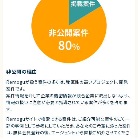
術や運用改善の経験を積めます！
・リリース対応
◎AWS・GCP・オンプレミス環境に加え、多数のOSSを活用したモダンな技
術環境で業務が可能です！
■その他補足
◎Docker・Kubernetes・CI/CDなど市場価値の高いスキルを実践的に活か
・複数ベンダーによる混成チーム体制
せる案件です！
・全体約100名規模の大型プロジェクト
◎基本リモート環境のため、働きやすさと技術チャレンジを両立できます！
求めるスキル
■必須スキル
・Java（Spring Boot）での商用開発経験
・与えられたテーマを要件化し、設計〜実装・テストまで自走できる能力
・技術課題に対し主体的に検討・判断し解決へ導けること
・コードレビュー経験、リリース品質まで引き上げるスキル
・利害関係者との円滑なコミュニケーション力
・内製体制下で能動的に動けるマインド
非公開の理由
■尚可スキル
Remoguが扱う案件の多くは、秘匿性の高いプロジェクト、開発
・大規模トラフィックを捌くバックエンド開発経験
案件です。
・EC/オンデマンド配送系ドメインの知識
・クラウド（AWS/GCP/Azure）を用いたAPI基盤の構築・運用経験
案件情報を介して企業の機密情報が競合企業に流出しないよう、
・モバイルアプリ連携バックエンド（REST/GraphQL）の設計経験
情報の扱いに注意が必要と指導されている案件が多くを占めま
・スクラムなどアジャイル開発でのリード経験
す。
■求める人物像
Remoguサイトで検索できる案件は、ご紹介可能な案件のごく一
・主体的に課題解決へ取り組める方
・チームや関係者と円滑にコミュニケーションできる方
部の事例として参考にしていただき、
あなたのご希望に添った案件
・品質向上に責任感を持って取り組める方
は、無料会員登録の後、エージェントから直接ご紹介させてくださ