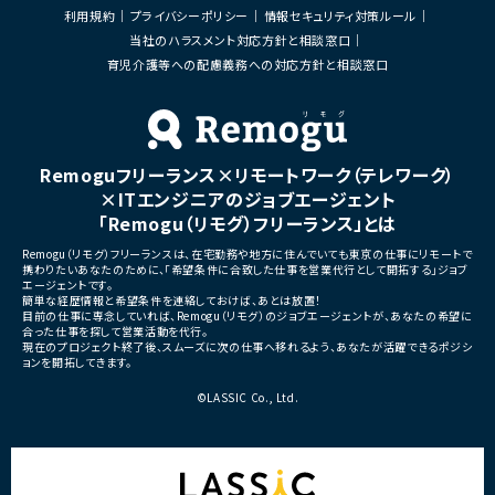
提案
し、ユーザーとの関係性を深
利用規約
プライバシーポリシー
情報セキュリティ対策ルール
開発ルール・運用フローの整備
ーションプラットフォーム
当社のハラスメント対応方針と相談窓口
2. 導入・伴走支援
・音楽、SNS、イベントなどの
開発チームへの伴走支援
育児介護等への配慮義務への対応方針と相談窓口
と連携しながら成長していく
AIツール（Cursor、Claude Code等）の活
メントサービス
用支援
・ユーザーがキャラクターを応
必要に応じたワークショップ・勉強会の実
深めながら長期的に楽しめる
施
視したプロダクト
3. 品質改善・定着支援
・育成、収集、イベント、コミュ
コードレビュー・設計レビュー
Remoguフリーランス×リモートワーク（テレワーク）
金設計などを含む次世代型エ
開発品質・セキュリティ観点でのレビュー
メントサービス
×ITエンジニアのジョブエージェント
効果測定・改善提案
「Remogu（リモグ）フリーランス」とは
■業務内容
・新規アプリ―ケーションの企
Remogu（リモグ）フリーランスは、在宅勤務や地方に住んでいても東京の仕事にリモートで
■担当工程
仕様設計
携わりたいあなたのために、「希望条件に合致した仕事を営業代行として開拓する」ジョブ
・要件定義 ・基本設計 ・詳細設計 ・実装 ・レ
・生成AIツールを活用したフ
エージェントです。
ビュー ・運用設計 ・導入支援
効率化
簡単な経歴情報と希望条件を連絡しておけば、あとは放置！
・育成、収集、イベント、コミュ
目前の仕事に専念していれば、Remogu（リモグ）のジョブエージェントが、あなたの希望に
■その他補足
合った仕事を探して営業活動を代行。
験の設計
・リモート中心
現在のプロジェクト終了後、スムーズに次の仕事へ移れるよう、あなたが活躍できるポジシ
・KPI設計およびデータ分析
ョンを開拓してきます。
・関西圏顧客対応のため必要に応じて現地
善施策の立案
訪問あり
・課金モデルやマネタイズ戦略
©LASSIC Co., Ltd.
・リリース後も修正等をしやす
・リリース後の運営改善およびL
■募集背景
AIキャラクターIPを軸とした
ス開発を加速するため、企画・