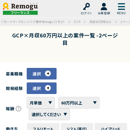
フリーランス
ログイン
会員登録
リモートワークエンジニア案件Remogu（リモグ）
GCP
月収60万円以上
2ペー
GCP×月収60万円以上の案件一覧 -2ページ
目
募集職種
選択
開発経験
選択
報酬
働き方
フルリモート
シフト（移行）
ハイブリッド