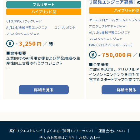
リ開発エンジニア募集！
の
フルリモート
ハイブリッド型
ハイブリッド型
ゲームプログラマ/ゲームエンジン
CTO/VPoE/テックリード
プロジェクトマネージャー
AI/LLM/機械学習エンジニア
コンサルタント
AI/LLM/機械学習エンジニア
フルスタックエンジニア
フルスタックエンジニア
3,250
~
円
／ 時
PdM（プロダクトマネージャー）
■案件概要
750,000
~
円
／ 
企業向けのAI活用支援および開発組織の生
産性向上支援を行うプロジェクト
■企業概要
生成AIを活用し、オリジナルI
■募集背景
インメントコンテンツを自社で
AI駆動開発やバイブコーディングに関する相
営するスタートアップ企業です
談が増えています。
音楽・映像・SNSなど複数の
Cursor、Claude Code、GitHub Copilot、C
しながら、AIを前提とした新
詳細を見る
詳細を見る
odex等を使い、開発生産性を高める導入支
インメント体験の創出に取り組
援ができる人材を探しています。
AI技術を活用した自社IP開
り、キャラクター・コンテンツ・
■担当業務
連動する独自の世界観づくり
企業の開発組織に対し、AI駆動開発の導入・
す。
定着を支援いただきます。
1. 現状分析・導入設計
■プロダクト・サービス概要
現状の開発プロセス・課題のヒアリング
・ユーザーがキャラクターと継
案件リクエストレシピ
よくあるご質問（フリーランス）
運営会社について
AI活用方針・開発プロセスの設計
ニケーションを楽しめる新規
法人のお客様はこちら
お問い合わせ
AIを活用した設計・実装・レビュー手法の
・既に展開されているキャラク