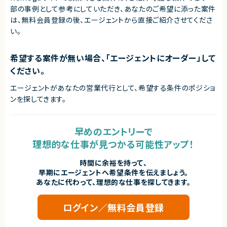
・コンテナやオーケストレーション技術の深い理解（Docker、Kubernetes）
部の事例として参考にしていただき、
あなたのご希望に添った案件
・仮想化技術（例：VMware、KVM）の深い理解
は、無料会員登録の後、エージェントから直接ご紹介させてくださ
い。
契約形態
業務委託(準委任契約)
希望する案件が無い場合、「エージェントにオーダー」して
契約元
ください。
株式会社LASSIC
エージェントがあなたの営業代行として、希望する条件のポジショ
エージェントから
ンを探してきます。
◎クラウドからオンプレミスまで幅広いインフラ領域に携わることができ、市
場価値の高い経験を積めます！
◎Terraformを活用したIaC推進や業務自動化など、運用改善に主体的に
関わることができます！
早めのエントリーで
◎裁量が大きく、課題発見から企画・改善推進までリーダーシップを発揮でき
理想的な仕事が見つかる可能性アップ！
るポジションです！
◎フルフレックス環境のため、柔軟な働き方を実現しながら長期参画が期待
できます！
時間に余裕を持って、
早期にエージェントへ希望条件を伝えましょう。
あなたに代わって、理想的な仕事を探してきます。
ログイン／無料会員登録