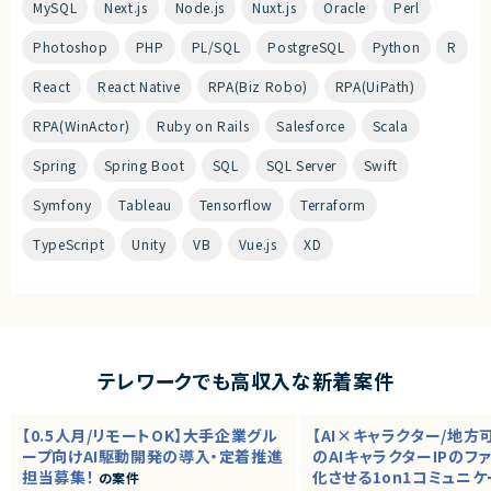
MySQL
Next.js
Node.js
Nuxt.js
Oracle
Perl
Photoshop
PHP
PL/SQL
PostgreSQL
Python
R
React
React Native
RPA(Biz Robo)
RPA(UiPath)
RPA(WinActor)
Ruby on Rails
Salesforce
Scala
Spring
Spring Boot
SQL
SQL Server
Swift
Symfony
Tableau
Tensorflow
Terraform
TypeScript
Unity
VB
Vue.js
XD
テレワークでも高収入な新着案件
【0.5人月/リモートOK】大手企業グル
【AI×キャラクター/地方
ープ向けAI駆動開発の導入・定着推進
のAIキャラクターIPのフ
担当募集！
化させる1on1コミュニ
の案件