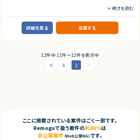
・テスト
職種
プロジェクトリーダー
インフラエンジニア/SRE
求めるスキル
情シス/社内SE/セキュリティエンジニア
■必須スキル
・AWS、GCP等クラウド基盤の基本設計経験
詳細を見る
応募する
業務内容
・AWS、GCP等での構築作業経験
■業務内容
■尚可スキル
・クラウドおよびオンプレミス環境におけるアカウント／リソースの払い出し
・GCP環境での設計/構築経験（特に組織ポリシー、VPCSCに関する経験）
・AWSアカウント管理、IAM権限設定、リソース管理
・AWS、GCP等クラウド基盤の運用設計経験
・Azure OpenAI、Google Cloud、OpenAI API環境の利用管理およびクォ
12件中 11件〜12件を表示中
・MW（IIS、SQL Server、Apache、Tomcat等）の設定、導入経験
ータ管理
・リバースエンジニアリング経験（実機調査、調査結果の可視化など）
・オンプレミス環境（vSphere／KVM）での仮想マシン構築・管理
1
2
・インフラ障害発生時の切り分けおよび改善対応
■求める人物像
・Okta、AWS Client VPNのアカウント管理および運用
・お客様やチームメンバーと協力しながら課題解決に取り組める方
・Terraformを用いたIaC化推進および運用自動化
・未経験領域についても主体的に調査、キャッチアップできる方
・運用課題の抽出、改善提案、標準化推進
■募集背景
契約形態
・社内で発生する継続的なアカウント払い出し業務の標準化および自動化
業務委託(準委任契約)
推進のため
契約元
■担当工程
・要件整理
株式会社LASSIC
ここに掲載されている案件はごく一部です。
・運用設計
・運用保守
エージェントから
Remoguで扱う案件の
約80％
は
・業務改善
◎大規模クラウド基盤の新環境構築プロジェクトに参画できる案件です！
非公開案件
です。
・自動化設計・実装（Terraform等）
（Web公開NG）
◎クラウド基盤の基本設計から詳細設計、構築、テストまで一貫して経験を