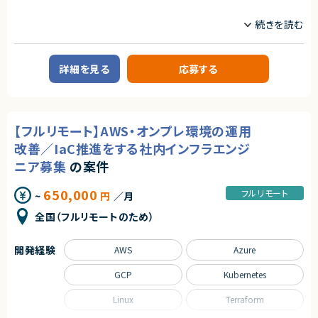
インフラエンジニア/SRE
業務内容
■案件概要
通信業界向けの大規模クラウド基盤構築プロジェクトにて、既存稼働中のG
詳細を見る
応募する
CP環境についての構成情報の可視化およびガイドライン非準拠箇所の是
正を目的とした新環境設計・構築を行います。
■具体的な業務内容
・既存GCP環境の調査・分析
【フルリモート】AWS・オンプレ環境の運用
・新GCP環境の基本設計（お客様ガイドラインに沿った基盤、VPCSC、組織
ポリシー、IAM、ファイアウォール等の設計）
改善／IaC推進をする社内インフラエンジ
・詳細設計書（GCP、OS設定、ミドルウェア設定）の作成
・論理構成図作成
ニア募集
の案件
・アプリ開発担当との各種調整
・課題管理表の更新
650,000
フルリモート
~
円
／月
・セキュリティガイドライン準拠要件の整理、要件実現方法の検討
・新環境の構築およびテスト
全国（フルリモートのため）
・GCP設計および構築に関する技術支援
■募集背景
開発経験
AWS
Azure
・プロジェクトメンバー離任に伴う交代要員募集
GCP
Kubernetes
■担当工程
・基本設計
・詳細設計
Linux
Terraform
・構築