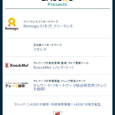
Presents
で一気通貫でリードいただけ
を募集しています。
■担当工程
企画、要件定義、仕様策定、設
フリーランス×リモートワーク
ト、リリース、運用改善
Remogu（リモグ）フリーランス
■その他補足
・代表直下で新規サービス開
ジション
・既に活動実績を持つキャラク
正社員×リモートワーク
観拡張やファン体験創出に携
リラシク
・キャラクターを「好きになる
ーとの関係性構築をサービス
きる希少なポジション
テレワークの勤怠管理・監視・タスク管理ツール
・音楽、SNS、イベントなど複
KnockMe！（ノック・ミー）
展開と連動したサービス開発
・少人数組織のため企画から
まで大きな裁量を持って推進
テレワークの市場調査・トレンド発信メディア
・AI活用を前提とした次世代
テレワーク・リモートワーク総合研究所（テレリ
を実践可能
モ総研）
・AIだからこそ実現できる新
インメント体験の創出に携わ
ラシック
LASSICの新卒・中途採用情報
LASSICの地方創生