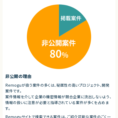
積むことができます！
■その他補足
◎VPCSCや組織ポリシーなど、クラウドセキュリティの高度な設計領域に携
・フルフレックス制（コアタイム制なし）※定例MTGには参加いただく予定で
われます！
す。
◎構成可視化やセキュリティガイドライン対応など、上流工程での知見を深
められる環境です！
求めるスキル
◎基本リモート環境のため、設計・構築スキルを活かしながら柔軟な働き方
■必須スキル
が可能です！
・AWSの知見とクラウドの構築・設計経験を一人称で業務が可能なレベルで
有していること（目安：経験3年以上）
・オンプレミスのサーバー構築・運用に関する知識と経験
・Linux/Unixシステム管理スキル（例：シェルスクリプト、ネットワーク管理）
・MacおよびWindowsの操作・設定に関する基本的な知識
・仮想化技術（例：VMware、KVM）の基本的な操作経験
■尚可スキル
・AzureまたはGoogle Cloudの知見、構築・設計経験
・ネットワークセキュリティに関する知識と経験（例：ファイアウォール、VPN、I
DS/IPS）
非公開の理由
・TCP/IP・VLAN・ルーティングなどのネットワークの理解と経験
・ISO27001/ISMS認証に関わる実務経験
Remoguが扱う案件の多くは、秘匿性の高いプロジェクト、開発
・セキュリティインシデント対応の知識と経験（例：脆弱性スキャン、侵入検
案件です。
知）
・役割ベースのアクセス制御（RBAC）やシングルサインオン（SSO）の理解と
案件情報を介して企業の機密情報が競合企業に流出しないよう、
実装経験
情報の扱いに注意が必要と指導されている案件が多くを占めま
・クラウドセキュリティフレームワーク（CISベンチマーク、NIST等）の理解と
す。
実践
・ハードウェア（特にCPU・GPU）のパフォーマンス最適化およびトラブルシュ
Remoguサイトで検索できる案件は、ご紹介可能な案件のごく一
ーティングスキル