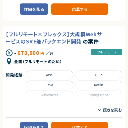
る企業での、既存稼働中のGCP環境を対象とした再設計および新環境構築
・認証・認可不備（IDOR/権限昇格/横断アクセス）の検出
プロジェクトです。
エージェントから
詳細を見る
応募する
・ビジネスロジックバグの発見（不正なフロー・制御回避）
・セッション管理の不備（トークン固定・失効不備など）の検証
・フルリモートで働くことができます！
■業務内容
・CSRF/XSS/SSRF/SQLi等のツールに依存しない検証
・まだ少人数の成長フェーズにて、コアメンバーとして携わることができま
・既存GCP環境の調査および構成情報の可視化
・Burp Repeater/Intruder/Extenderを用いたカスタム検証
す！
・ガイドライン非準拠部分の洗い出しと是正
・診断プロセスや結果を分かりやすく説明できるコミュニケーション能力
・自社SaaSプロダクトのリードに携わることができます！
・新GCP環境の基本設計（VPCSC、組織ポリシー、IAM、FW等）
・報連相を含む基本的なプロジェクトコミュニケーションが円滑に行えるこ
【フルリモート×フレックス】大規模Webサ
・詳細設計書作成（GCP/OS/ミドルウェア設定）
と
・論理構成図の作成
ービスのSRE兼バックエンド開発
の案件
・アプリ開発チームとの調整
■尚可スキル
・課題管理表の更新
・PM経験
670,000
フルリモート
~
円
／月
・セキュリティガイドライン準拠の要件整理および実現方法の検討
・ネットワーク診断
・新環境の構築およびテスト
・クローリング経験
全国（フルリモートのため）
・技術支援
・スマホ診断経験
・クラウド診断経験
■担当工程
・SOC対応経験
開発経験
AWS
GCP
基本設計、詳細設計、構築、テスト
・デジタルフォレンジック経験
Java
Kotlin
求めるスキル
契約形態
■必須スキル
業務委託(準委任契約)
Kubernetes
Spring Boot
・AWS、GCP等クラウド基盤の基本設計経験
・AWS、GCP等での構築作業経験
契約元
職種
株式会社LASSIC
■尚可スキル
インフラエンジニア/SRE
サーバーサイドエンジニア
・GCP環境での設計/構築経験（特に組織ポリシー、VPCSCに関する経験）
・AWS、GCP等クラウド基盤の運用設計経験
エージェントから
業務内容
・MW（IIS、SQL Server、Apache、Tomcat等）の設定、導入経験
◎高度な脆弱性診断スキルを実務で発揮できる環境です！
詳細を見る
応募する