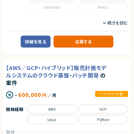
単に技術に精通しているだけではなく、事業を成長させ続けるために技術
を最大限に活用するといった技術投資の目線と、開発組織を牽引していくこ
JavaScript
Next.js
とができるリーダーシップを持った、CTOやテックリード等の経験を持った仲
間を強く求めています。
Python
React
■業務内容
Ruby on Rails
SQL
あらゆる事業部や横断的な企画を推進する部門と連携しています。
新規開発の立ち上げや横断的にプロジェクトを見ることができるので、様々
なプロジェクトに関わることができます。
Spring
Spring Boot
詳細を見る
応募する
・CTOやVPoEと連携して開発組織および様々なプロダクトの課題解決
・全社横断のプロジェクトや新規事業の立ち上げを事業計画フェーズから支
TypeScript
援
・アーキテクチャレビューや技術的課題の解決といった事業部支援
職種
・生産性向上とリスク軽減のためのモダン化をインフラ、アプリケーションの
【AWS／GCP・ハイブリッド】販売計画モデ
両面から推進
CTO/VPoE/テックリード
プロジェクトマネージャー
・開発組織の課題解決、エンジニアの育成、採用支援
プロジェクトリーダー
インフラエンジニア/SRE
ルシステムのクラウド基盤・バッチ開発
の
フロントエンドエンジニア
サーバーサイドエンジニア
案件
■ポジションの魅力
業務内容
特定のプロダクトを持たない組織だからこそ俯瞰的に課題を見極め、全体
600,000
ハイブリッド型
~
円
／月
◆業務内容
最適となる解決策を打っていくことが求められます。
日程調整を支援するSaaSプロダクトにおいて、企画・設計から改善まで、プ
テックリード室として全社を俯瞰して施策を考えるだけでなく、主担当となる
ロダクト開発を主導していただくポジションです。
事業においては事業部の開発チームと共に事業に深くコミットしていただく
開発経験
AWS
GCP
・顧客課題を起点とした機能設計・UX/UI設計
ので、俯瞰と詳細、複数の視点を持って大きな課題に取り組む力を身につけ
・開発テーマの優先順位付けおよび進行マネジメント
られる環境です。
・技術的視点を活かした営業・カスタマーサポート支援
Linux
Python
・障害対応や運用面の改善を含むプロダクト品質の担保
○開発統括本部テックリード室
・上記に付随する、経営・顧客・開発をつなぐ横断的な役割
- 19名
職種