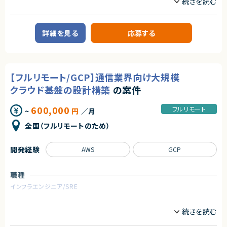
・AWS/GCP基盤でのバッチ処理構築経験
業務内容
◆マーケットの魅力
・GitHub 等のバージョン管理システムを用いた開発経験
日程調整は、多くの人が日常的に行う業務である一方、長年にわたり非効率
・AWS SAM 等の IaC を用いたサーバーレスアプリケーション開発経験
■企業概要
契約形態
な手法が使われ続けてきた領域でもあります。
・GitHub Actions 等の CI/CD ツールを用いた DevOps 経験
セキュリティ診断およびコンサルティングを提供する企業様です。
近年は、業務のデジタル化・生産性向上の流れを背景に、この分野自体が急
詳細を見る
応募する
業務委託(準委任契約)
・Pythonデータ加工や各種分析
速に注目され、改善ニーズが顕在化しています。
■プロダクトやサービスの概要
本サービスは、その中でも機能面・体験面の両方で優位性を持ち、将来的に
■尚可スキル
・Webアプリケーションおよびネットワーク領域における脆弱性診断サービ
契約元
はビジネスに欠かせないインフラ的存在となるポテンシャルを備えていま
・ソフトウェアアーキテクチャに関する知識
ス
株式会社LASSIC
す。
・コミュニケーション力・プレゼンテーション力
【フルリモート/GCP】通信業界向け大規模
・アジャイル開発力
■業務内容
エージェントから
求めるスキル
・小売業でのSCMシステム構築経験
・Webアプリケーションに対する脆弱性診断業務全般
クラウド基盤の設計構築
の案件
・クローリングによる診断対象範囲の整理および網羅性の担保
★フルリモート※日本にお住いの方のみの募集になります
◆スキル・経験
・Burp Suite等のツールおよび手動診断による脆弱性の検出・検証
契約形態
★大手グループ会社の案件です！
・Web／SaaSプロダクトにおけるPdMまたはそれに準ずる役割の経験
600,000
・診断結果のレポーティングおよび顧客への説明対応
フルリモート
★中長期で参画いただける案件です！
（プロダクト企画、要件定義、改善サイクルへの継続的な関与）
~
円
／月
業務委託(準委任契約)
・クライアントとの調整・問い合わせ対応
★弊社から20名以上参画中の企業様になります！※事業部は異なります
・ユーザー課題を起点とした機能設計・仕様設計の経験
全国（フルリモートのため）
★横新規開発の立ち上げや横断的にプロジェクトを見ることができます。
・UI/UXに関する基礎的な知識・判断力
契約元
※ご経験・ご志向に応じて、以下業務への関与可能性あり
・開発優先度の設計・ロードマップ策定の経験
・ネットワーク診断、SOC業務
・エンジニアと円滑にコミュニケーションできる技術理解
株式会社LASSIC
・デジタルフォレンジック
開発経験
AWS
GCP
・関係者（営業・CS・経営層）と連携しながらプロダクトを推進した経験
・クラウド／モバイル領域のセキュリティ診断
・障害対応・運用改善など、プロダクト品質に責任を持った経験
エージェントから
・自ら課題を発見し、主体的に意思決定・推進できる姿勢
★AWS／GCPの両クラウドを扱える実践的な案件です！
求めるスキル
職種
★既存モデルを活かした運用・改善フェーズに関われます！
契約形態
■必須スキル
インフラエンジニア/SRE
★元請直案件のため、安定した長期参画が可能です！
・Webアプリケーションの脆弱性診断の実務経験（3年以上）、またはそれに
業務委託(準委任契約)
★ハイブリッド勤務で、リモートと出社のバランスが取れます！
準ずるスキル・実績を有すること
業務内容
・Burp Suiteあるいは相当するツールの利用経験
契約元
■案件概要
・手動診断による脆弱性発見・検証の実務経験。下記の内容には基本的に
通信業界向けの大規模クラウド基盤開発・運用プロジェクトを多数手掛け
株式会社LASSIC
対応できるスキルを保有している