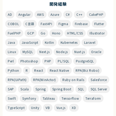
開発経験
AD
Angular
AWS
Azure
C#
C++
CakePHP
COBOL
C言語
FastAPI
Figma
Firebase
Flutter
FuelPHP
GCP
Go
Hono
HTML/CSS
Illustrator
Java
JavaScript
Kotlin
Kubernetes
Laravel
Linux
MySQL
Next.js
Node.js
Nuxt.js
Oracle
Perl
Photoshop
PHP
PL/SQL
PostgreSQL
Python
R
React
React Native
RPA(Biz Robo)
RPA(UiPath)
RPA(WinActor)
Ruby on Rails
Salesforce
SAP
Scala
Spring
Spring Boot
SQL
SQL Server
Swift
Symfony
Tableau
Tensorflow
Terraform
TypeScript
Unity
VB
Vue.js
XD