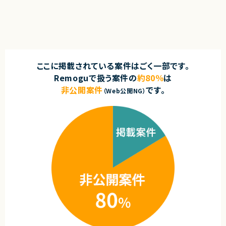
・GKE/Dockerを用いたコンテナ基盤の構築
・大手企業の社内システムに関わった経験
・TerraformによるインフラIaC化
・AI導入コンサルティング、AI研修の企画・実施経験
・BigQueryなどを用いたデータ基盤構築
・クラウドデリバリーリードとしてプロジェクト推進
契約形態
■担当工程
業務委託(準委任契約)
・要件定義～設計～実装～運用
契約元
ここに掲載されている案件はごく一部です。
■その他補足
株式会社LASSIC
・英語環境での対応が求められる可能性あり
Remoguで扱う案件の
約80％
は
・初日のみ出社、その後リモート
非公開案件
です。
エージェントから
（Web公開NG）
求めるスキル
◎ AIとデータ分析を融合した最先端のR&D領域に携われます！
◎ 経営判断に直結するプロジェクトで、高いビジネスインパクトを実感でき
■必須スキル
ます！
・外資、または英語環境での作業経験
◎ 要件定義から運用まで一貫して関われるため、市場価値の高いスキルが
・GCP経験4年以上
身につきます！
・Vertex AI経験2年以上
◎ 少人数チームで裁量大きく、自律的に開発を進められる環境です！
・Python
・TensorFlow/PyTorch
・Terraform
・MLOps
・GKE
・Docker
・クラウドデリバリー経験
■尚可スキル
・Businesslevelの英語力