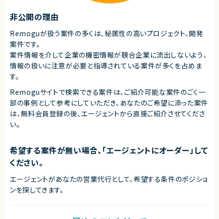
■求める人物像
・AI/ML領域において主体的に推進できる方
非公開の理由
・クラウド案件でリード経験がある方
Remoguが扱う案件の多くは、秘匿性の高いプロジェクト、開発
契約形態
案件です。
業務委託(準委任契約)
案件情報を介して企業の機密情報が競合企業に流出しないよう、
情報の扱いに注意が必要と指導されている案件が多くを占めま
契約元
す。
株式会社LASSIC
Remoguサイトで検索できる案件は、ご紹介可能な案件のごく一
エージェントから
部の事例として参考にしていただき、
あなたのご希望に添った案件
◎AI/MLの最先端技術（Vertex AI・MLOps）に深く関われる環境です！
は、無料会員登録の後、エージェントから直接ご紹介させてくださ
◎クラウドデリバリーリードとして上流から携われるため、キャリアアップに
最適です！
い。
◎GCP環境での高度なインフラ設計・運用スキルを伸ばせます！
◎リモート中心で柔軟な働き方が可能です！
希望する案件が無い場合、「エージェントにオーダー」して
ください。
エージェントがあなたの営業代行として、希望する条件のポジショ
ンを探してきます。