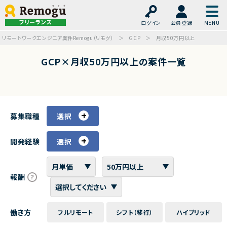
フリーランス
ログイン
会員登録
リモートワークエンジニア案件Remogu（リモグ）
GCP
月収50万円以上
GCP×月収50万円以上の案件一覧
募集職種
選択
開発経験
選択
報酬
働き方
フルリモート
シフト（移行）
ハイブリッド