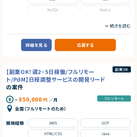
MySQL
Next.js
Nuxt.js
React
Scala
TypeScript
職種
詳細を見る
応募する
CTO/VPoE/テックリード
インフラエンジニア/SRE
フロントエンドエンジニア
サーバーサイドエンジニア
業務内容
副業OK
【副業OK！週2~5日稼働/フルリモー
■事業概要
ト/PdM】日程調整サービスの開発リード
事業部を横断した開発の支援を行う部署です。
事業立ち上げの支援や事業ブーストするための横断支援を行います。
の案件
一つのサービスだけじゃなく、様々なサービスと関わり事業をブーストするた
めに動きます。
850,000
迅速なキャッチアップを求められますが横断的に事業に関わることで様々な
フルリモート
~
円
／月
開発環境に携わることができます。
今回は開発支援のプロジェクトの増加に基づき、開発業務から開発支援を
全国（フルリモートのため）
行っていただくフルスタックエンジニアを募集します！
■募集背景
開発経験
AWS
GCP
テックリード室は支援を求めている各事業や全社横断的なプロジェクトにた
いして技術支援を行う組織です。
HTML/CSS
Java