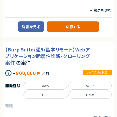
◆応募者へのメッセージ
アダルトコンテンツ有り
データサイエンティスト
インフラエンジニア/SRE
多くのサービスが生まれては消える中で、ビジネスの基盤として長く使われ
※あらかじめご理解の上、ご応募をお願いいたします
サーバーサイドエンジニア
る存在になれるプロダクトは決して多くありません。
本サービスは、まさにその可能性を持つプロダクトであり、さらにその中心メ
求めるスキル
業務内容
ンバーとして関われるフェーズは、まだ組織がコンパクトな「今」だけです。
【必須スキル】
■企業概要
自らの判断やアウトプットでプロダクトと事業を前進させ、社会に価値ある
詳細を見る
応募する
・大規模システムにおける技術選定などの意志決定に関わった経験
小売・流通領域を中心に、業務システムの企画・開発・運用を行う元請企業で
仕組みを残したい方のチャレンジを歓迎します。
・コンテナ、CI/CD、マイクロサービス等のモダンな技術の経験
す。
・インフラからバックエンド、フロントエンドまでの広い実装経験
クラウド（AWS／GCP）を活用したデータ活用基盤の構築や、業務効率化支
◆募集背景
■下記の言語を複数経験のある方
援を強みとしています。
事業成長を次の段階へ進めるにあたり、プロダクト開発体制および組織基
・Next.js
盤を強化することを目的とした増員募集です。
【Burp Suite/週5/基本リモート】Webア
・Go
■プロダクトやサービスの概要
・Github Actions
プレシーズンにおける販売計画モデルをシステムとして実装し、
◆会社・事業について
プリケーション脆弱性診断・クローリング
・Terraform
基幹系システムと連携することで、販売計画策定・データ連携を支援するモ
当社は、ビジネスシーンにおける日程調整業務を効率化するSaaSを自社で
・MySQL
デルシステムです。
案件
の案件
企画・開発・提供しているスタートアップ企業です。
・Redis
創業以来、外部資本に依存せず、継続的な売上成長と黒字経営を実現して
・GCP, AWS
■業務内容
います。
800,000
ハイブリッド型
~
円
／月
販売計画モデルシステムにおいて、AWS／GCP上のクラウド基盤の運用・保
提供しているサービスは、機能性やユーザー体験の評価が高く、国内のみな
【歓迎条件】
守をご担当いただきます。
らず海外からも注目され、グローバルに利用が拡大しています。
・大規模サービスの開発に携わったことがある
あわせて、Pythonを用いたバッチ処理の実装やデータ加工処理の開発を行
開発経験
AWS
Azure
・CTO、テックリードとして開発組織をリードしてきた経験
い、
◆プロダクトの特長
・Next.jsの実務経験
CI/CD（GitHub Actions）やIaC（AWS SAM）を活用した運用改善・自動化に
独自技術・特許を活用した他社にはない機能群
・Goの実務経験
も携わっていただきます。
GCP
Linux
明確な差別化による高い市場競争力
・Github Actions、CircleCIの実務経験
大手企業から成長企業まで、幅広い業種での導入実績（数万社規模）
・MySQL（Spannerも含む）の実務経験
求めるスキル
職種
・GCP, AWSの実務経験
プロダクトとしての評価と実績がすでに確立されており、今後のスケールに
■必須スキル
・フロントエンドのテストを書いたことがある
QA・テストエンジニア
インフラエンジニア/SRE
おいても大きな成長余地を持っています。
・AWS/GCPの利用経験
・コストを意識しながらコードを書くことができる