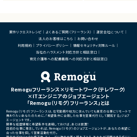
す。
・顧客との要件ヒアリングおよび要件定義
・既にサービス稼働中であり、
・ServiceNowを用いた業務システムの設
年単位で新機能追加や改善を
計、開発、テスト
ースしています。
・JavaScriptによるカスタマイズ開発
・ワークフロー設計および各種機能実装
■業務内容
・詳細設計書、テスト仕様書等のドキュメント
・要件整理および要件定義支
案件リクエストレシピ
よくあるご質問（フリーランス）
運営会社について
作成
・バックエンドシステムの設計
法人のお客様はこちら
お問い合わせ
・成果物レビューおよび品質管理
・コードレビューの実施
・開発メンバーへの技術支援、進捗管理
・リリース対応および品質向
利用規約
プライバシーポリシー
情報セキュリティ対策ルール
・技術課題に対する検討、提案
当社のハラスメント対応方針と相談窓口
■体制
・ステークホルダーとの調整お
・少人数体制でのプロジェクト推進
育児介護等への配慮義務への対応方針と相談窓口
ケーション
・クライアントおよび開発メンバーとのコミュ
ニケーションあり
■募集背景
・サービスの継続的な機能拡
■募集背景
募集
プロジェクト拡大に伴う増員募集
Remoguフリーランス×リモートワーク（テレワーク）
■担当工程
・要件定義
×ITエンジニアのジョブエージェント
・基本設計
「Remogu（リモグ）フリーランス」とは
・詳細設計
・実装
Remogu（リモグ）フリーランスは、在宅勤務や地方に住んでいても東京の仕事にリモートで
・テスト
携わりたいあなたのために、「希望条件に合致した仕事を営業代行として開拓する」ジョブ
・リリース対応
エージェントです。
簡単な経歴情報と希望条件を連絡しておけば、あとは放置！
■その他補足
目前の仕事に専念していれば、Remogu（リモグ）のジョブエージェントが、あなたの希望に
合った仕事を探して営業活動を代行。
・複数ベンダーによる混成チ
現在のプロジェクト終了後、スムーズに次の仕事へ移れるよう、あなたが活躍できるポジシ