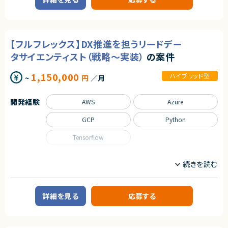
・リバースエンジニアリング経験（実機調査、調査結果の可視化など）
■案件概要
◎手動診断を中心とした本格的なセキュリティ業務に携われます！
求職者向けWebサービスの開発にて、SREおよびバックエンドエンジニアと
◎希望に応じてネットワークやフォレンジックなど幅広い領域にチャレンジ
契約形態
して、プロダクトの信頼性向上と機能開発の両方に関わっていただきます。
可能！
◎基本リモートで柔軟な働き方が実現できます！
業務委託(準委任契約)
■具体的な業務内容
◎顧客対応も含めた上流寄りの経験を積むことができます！
【フルフレックス】DX推進を担うリードデー
・Webアプリケーションの設計・開発・改善
契約元
・インフラ（AWS/GCP）の設計・構築・運用
タサイエンティスト（戦略～実装）
の案件
・CI/CDパイプラインおよびデリバリー基盤の設計・改善
株式会社LASSIC
・モニタリング環境の設計・運用（Datadog等）
1,150,000
ハイブリッド型
・セキュリティ対策およびガイドライン策定
~
円
／月
エージェントから
・サービスの安定運用・障害対応・パフォーマンス改善
◎大規模クラウド基盤の設計から構築まで一気通貫で経験できます！
・技術選定および開発プロセス改善
◎GCPの高度な設計領域（VPCSC・組織ポリシー）に携われる貴重な案件
開発経験
AWS
Azure
です！
■担当工程
◎フルリモートで地方からでも参画可能な柔軟な働き方が可能です！
要件定義～設計・開発・運用改善まで一気通貫で担当
GCP
Python
◎セキュリティ設計やガイドライン準拠など上流工程スキルを強化できます！
求めるスキル
Tensorflow
■必須要件：
・JavaまたはKotlin（Spring Boot）によるWebサービス開発経験（5年以
職種
上）
データサイエンティスト
プロジェクトリーダー
・AWS/GCP等クラウド環境での設計・構築・運用経験
・Docker/Kubernetes、IaC、CI/CDを活用した運用経験
・システムの信頼性向上・監視運用改善経験
業務内容
詳細を見る
応募する
・テックリード経験
■企業概要
・大手商社グループにおけるDX推進を担う組織
■尚可要件：
■プロダクトやサービスの概要
・Datadog等の監視ツール利用経験
・各事業部門のデータ活用を高度化し、経営・現場の意思決定を支援する分