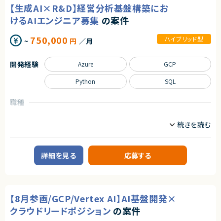
・論理的で構造化されたドキュメンテーション能力（Outcomeを重視した記
善、セキュリティ強化を担っていただくポジションです。
【生成AI×R&D】経営分析基盤構築にお
述が可能）
■尚可スキル
■業務内容
けるAIエンジニア募集
の案件
・コンサルティングファーム等での就業経験
・既存Webアプリケーションの保守・運用
・英語を用いたグローバル案件の推進経験
・パフォーマンス改善および負荷対策の実施
750,000
ハイブリッド型
~
円
／月
・生成AI（LLM）やRAGのビジネス実装知見
・障害発生時の原因調査および再発防止策の設計
・ゼロベースでの組織立ち上げやプロセス改善の経験
・安定稼働を前提としたシステム設計改善
・セキュリティリスクの洗い出しと改善対応
開発経験
Azure
GCP
・品質を重視した開発プロセスの推進
契約形態
・AI活用を取り入れた開発手法への適応（将来的な発展含む）
業務委託(準委任契約)
Python
SQL
求めるスキル
契約元
■必須スキル
職種
株式会社LASSIC
・5年以上のWebアプリケーション開発経験
データサイエンティスト
サーバーサイドエンジニア
（例：Claude Code, Codex, Gemini CLI, GitHub Copilotなど）
エージェントから
・フルスタックでのWebアプリケーション開発経験
業務内容
‐フロントエンド開発（例：React/Next.js/Vue.js）
◎経営課題レベルから参画し、戦略～実装まで一貫して関われる上流×実
‐バックエンド開発（例：Node.js/Go など）
■企業概要
装ポジションです！
・GCP/AWSのいずれかの知識
大手メーカーグループのR&D部門です。
◎大規模DX推進の中核として、技術だけでなくビジネスインパクト創出に貢
詳細を見る
応募する
献できます！
■尚可スキル
■プロダクトやサービスの概要
◎チームマネジメント・技術リードの両方を経験でき、キャリアアップに最適
・AI搭載コードエディタを用いたプログラミングまたはバイブコーディング経
・経営リソース（ヒト・モノ・カネ）の可視化を目的としたBI基盤の構築
です！
験
◎機械学習・最適化・生成AIなど幅広い先端領域に関与可能な環境です！
・オープンかつ素直なコミュニケーションを大事にし、職種や立場の垣根を越
■業務内容
えて協調できる推進力
【8月参画/GCP/Vertex AI】AI基盤開発×
・Power BIを用いた経営BI基盤の設計・開発
・急成長中のスタートアップで、世の中に価値のあるプロダクトを増やし、社
・AI活用R&D（研究開発・PoC・実装）
クラウドリードポジション
の案件
会的なインパクトのある事業に携わりたい方
①BIデータ入力支援のAI化
・プロダクトの価値最大化のためにPoC段階から積極的に携わり、当事者意
②データ分析支援（妥当性確認など）