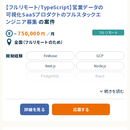
・セキュリティ、ネットワーク、DBに関する深い知識
析基盤およびAIソリューション
・toCサービス開発経験
【フルリモート/TypeScript】営業データの
■業務内容
・各事業部門の経営課題ヒアリングとデータ活用戦略の策定
可視化SaaSプロダクトのフルスタックエ
■求める人物像：
・分析計画・KPI設計、ロードマップ作成および進行管理
・中長期の視野を持てる方
ンジニア募集
の案件
・データサイエンティスト/エンジニアのマネジメント、技術指導、コードレビ
・仕組みで解決する思考の方
ュー
・個人よりもチーム成果を重視する方
・需要予測・数理最適化など機械学習モデルの設計・実装・導入支援
750,000
フルリモート
・事業会社人格で動ける方
~
円
／月
・役員・部長クラスへのレポーティングおよびビジネス提案
・主体的にコミュニケーションが取れる方
■募集背景
全国（フルリモートのため）
・能動的にプロジェクトを推進できる方
・内製化組織の急速な拡大に伴い、高度な技術とビジネス両面でリードでき
る人材が不足しているため
契約形態
■担当工程
開発経験
Firebase
GCP
・要件定義、基本設計、詳細設計、実装
業務委託(準委任契約)
■その他補足
Next.js
Node.js
・週1～2回程度の出社または客先訪問あり（終日常駐なし）
契約元
・商談成立から参画まで約2週間想定
株式会社LASSIC
PostgreSQL
React
求めるスキル
エージェントから
SQL
TypeScript
■必須スキル
◎SREとバックエンドの両軸でプロダクト全体に関与できるポジションです！
・データサイエンティストとしての実務5年以上
◎技術選定や改善にも携われるため、テックリード経験を活かせます！
職種
・3名以上のメンバーマネジメント、またはリードエンジニアとしての牽引経
◎フルリモートかつフレックスで柔軟な働き方が可能です！
験
フロントエンドエンジニア
サーバーサイドエンジニア
◎大規模サービスの信頼性向上やインフラ設計に深く関われます！
・提案・要件定義・折衝などのコンサルティング実務経験（事業会社/SIer/フ
詳細を見る
応募する
ァーム不問）
業務内容
・統計/機械学習でビジネス課題を解決し、利益改善やコスト削減に結びつ
けた定量実績
■企業概要
・Pythonでの商用レベルのモデル実装・評価スキル
既存SaaSプロダクトの保守・運用を中心に、パフォーマンス向上や安定性改