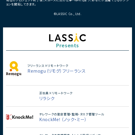
・全体約100名規模の大型プ
ョンを開拓してきます。
©LASSIC Co., Ltd.
Presents
フリーランス×リモートワーク
Remogu（リモグ）フリーランス
正社員×リモートワーク
リラシク
テレワークの勤怠管理・監視・タスク管理ツール
KnockMe！（ノック・ミー）