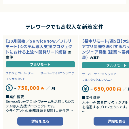
テレワークでも高収入な新着案件
【10月開始／ServiceNow／フルリ
【基本リモート/週5日】
モート】システム導入支援プロジェク
アプリ開発を牽引するバ
トにおける上流～開発リード業務
ンジニア募集（提案～要
の
案件
装）
の案件
フルリモート
フルリモート
プロジェクトリーダー
サーバーサイドエンジニア
サーバーサイドエンジニア
コンサルタント
フルスタックエンジニア
750,000
650,000
~
円
／ 月
~
円
／ 
■案件概要
■案件概要
ServiceNowプラットフォームを活用したシス
大手小売業界向けのデジタル
テム導入支援プロジェクトです。
を推進するプロジェクトです。
クライアントの業務課題を整理し、要件定義
から設計・開発・テストまで一貫して担当いた
■プロダクトやサービスの概
だきます。
・店舗向けスマホアプリおよび
詳細を見る
詳細を見る
システムの継続的なエンハン
■業務内容