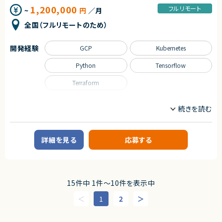
識を持って改善に取り組める方
1,200,000
③経営判断支援（意思決定サポート）
フルリモート
~
円
／月
・スタートアップならではのスピード感や大きな変化をポジティブに楽しめる
・バックオフィス系データ（人事・経理・総務等）の分析設計
方
・生成AIツールの業務適用検証および選定
全国（フルリモートのため）
契約形態
■担当工程
・要件定義、設計、実装、運用
開発経験
GCP
Kubernetes
業務委託(準委任契約)
■その他補足
Python
Tensorflow
契約元
・基本リモート＋浜松町駅近辺にて毎月2～4日連続出社あり
株式会社LASSIC
Terraform
求めるスキル
エージェントから
■必須スキル
職種
・業務内容に記載の理解が出来て、何を行うのかイメージ出来る方
★ SaaSの安定運用・改善に深く関われる環境です
データサイエンティスト
プロジェクトマネージャー
・生成AI/LLMの実務経験1年以上（Claude API、ChatGPT API等を用いた
★ 単なる保守ではなく、パフォーマンス・品質向上に主体的に取り組めます
インフラエンジニア/SRE
サーバーサイドエンジニア
業務システムへの組み込み経験）
★ 技術的負債の解消やアーキテクチャ改善に関われます
・要件定義〜設計〜実装〜運用まで一気通貫で推進できる方
★ Node.js×React×TypeScriptのモダン環境で開発が可能です
詳細を見る
応募する
・少人数チームでの自律的な作業推進が可能な方
業務内容
★ 長期的にプロダクト価値を高めていく経験を積むことができます
・AIで何ができて何ができないかを判断し、適切なツール選定・提案ができる
■企業概要
方
AI/クラウド領域におけるプロジェクト支援を行う企業です。
■尚可スキル
■プロダクトやサービスの概要
・バックオフィス業務（人事・経理・総務等）のドメイン知識、
15件中 1件〜10件を表示中
・GCP（Google Cloud）を基盤としたAI/ML環境の構築および運用
またはバックオフィス向けAI活用・業務自動化の経験
・Microsoft Power BIの設計・開発経験
1
2
■業務内容
・AIエージェント / MCP（Model Context Protocol）の設計・実装経験
・Vertex AIを活用した機械学習基盤の設計・構築
・RAGの実装経験
・MLOpsパイプラインの設計および運用
・データパイプライン設計・構築経験（Python / BigQuery等）