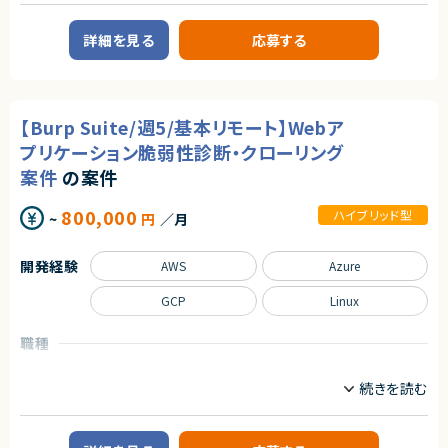
・Gitを用いたチーム開発（レビュー・品質担保含む）
業務内容
◆マーケットの魅力
■企業概要
日程調整は、多くの人が日常的に行う業務である一方、長年にわたり非効率
※ご経験に応じて、メンバーの技術フォローやタスク管理をお任せする可能
詳細を見る
応募する
契約形態
小売・流通領域を中心に、業務システムの企画・開発・運用を行う元請企業で
な手法が使われ続けてきた領域でもあります。
性があります。
す。
近年は、業務のデジタル化・生産性向上の流れを背景に、この分野自体が急
業務委託(準委任契約)
クラウド（AWS／GCP）を活用したデータ活用基盤の構築や、業務効率化支
速に注目され、改善ニーズが顕在化しています。
求めるスキル
援を強みとしています。
本サービスは、その中でも機能面・体験面の両方で優位性を持ち、将来的に
契約元
【必須スキル・経験】
はビジネスに欠かせないインフラ的存在となるポテンシャルを備えていま
【Burp Suite/週5/基本リモート】Webア
■プロダクトやサービスの概要
・PHPを用いたWebアプリケーション開発経験（2年以上）
株式会社LASSIC
す。
プレシーズンにおける販売計画モデルをシステムとして実装し、
・PHPフレームワーク（Laravel / CakePHP / Symfony 等）の利用経験
プリケーション脆弱性診断・クローリング
基幹系システムと連携することで、販売計画策定・データ連携を支援するモ
・RDB設計およびSQL実装経験（MySQL / PostgreSQL 等）
エージェントから
求めるスキル
デルシステムです。
案件
の案件
・HTML / CSS / JavaScript の基本知識
★フルリモート※日本にお住いの方のみの募集になります
◆スキル・経験
・Gitを利用したチーム開発経験
★大手グループ会社の案件です！
・Web／SaaSプロダクトにおけるPdMまたはそれに準ずる役割の経験
■業務内容
・要件定義書・設計書に基づいた開発経験
800,000
ハイブリッド型
★中長期で参画いただける案件です！
（プロダクト企画、要件定義、改善サイクルへの継続的な関与）
~
円
／月
販売計画モデルシステムにおいて、AWS／GCP上のクラウド基盤の運用・保
・REST API連携の実装経験
★弊社から20名以上参画中の企業様になります！※事業部は異なります
・ユーザー課題を起点とした機能設計・仕様設計の経験
守をご担当いただきます。
・障害調査・不具合改修の実務経験
★横新規開発の立ち上げや横断的にプロジェクトを見ることができます。
・UI/UXに関する基礎的な知識・判断力
あわせて、Pythonを用いたバッチ処理の実装やデータ加工処理の開発を行
・コミュニケーションを取りながら主体的に業務を進められる方
・開発優先度の設計・ロードマップ策定の経験
開発経験
AWS
Azure
い、
・エンジニアと円滑にコミュニケーションできる技術理解
CI/CD（GitHub Actions）やIaC（AWS SAM）を活用した運用改善・自動化に
【尚可スキル・経験】
・関係者（営業・CS・経営層）と連携しながらプロダクトを推進した経験
も携わっていただきます。
GCP
Linux
・Laravelを用いた開発経験
・障害対応・運用改善など、プロダクト品質に責任を持った経験
・クラウド環境（AWS / Azure / GCP）での構築・運用経験
・自ら課題を発見し、主体的に意思決定・推進できる姿勢
・Docker / Kubernetes の利用経験
求めるスキル
職種
・Vue.js / React 等のフロントエンドフレームワーク経験
■必須スキル
契約形態
・CI/CD環境の構築・運用経験
QA・テストエンジニア
インフラエンジニア/SRE
・AWS/GCPの利用経験
・セキュリティ対策（認証認可、脆弱性対応）の知識
業務委託(準委任契約)
・AWS/GCP基盤でのバッチ処理構築経験
・大規模アクセス環境での性能改善経験
業務内容
・GitHub 等のバージョン管理システムを用いた開発経験
・アジャイル開発（Scrum / SAFe 等）の経験
契約元
・AWS SAM 等の IaC を用いたサーバーレスアプリケーション開発経験
■企業概要
・PM / PL経験
・GitHub Actions 等の CI/CD ツールを用いた DevOps 経験
セキュリティ診断およびコンサルティングを提供する企業様です。
株式会社LASSIC
・顧客折衝・要件定義経験