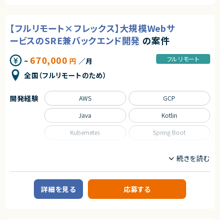
・CSRF/XSS/SSRF/SQLi等のツールに依存しない検証
・既存GCP環境の調査および構成情報の可視化
・Burp Repeater/Intruder/Extenderを用いたカスタム検証
・ガイドライン非準拠部分の洗い出しと是正
・診断プロセスや結果を分かりやすく説明できるコミュニケーション能力
・新GCP環境の基本設計（VPCSC、組織ポリシー、IAM、FW等）
・報連相を含む基本的なプロジェクトコミュニケーションが円滑に行えるこ
【フルリモート×フレックス】大規模Webサ
・詳細設計書作成（GCP/OS/ミドルウェア設定）
と
・論理構成図の作成
ービスのSRE兼バックエンド開発
の案件
・アプリ開発チームとの調整
■尚可スキル
・課題管理表の更新
・PM経験
670,000
フルリモート
~
円
／月
・セキュリティガイドライン準拠の要件整理および実現方法の検討
・ネットワーク診断
・新環境の構築およびテスト
・クローリング経験
全国（フルリモートのため）
・技術支援
・スマホ診断経験
・クラウド診断経験
■担当工程
・SOC対応経験
開発経験
AWS
GCP
基本設計、詳細設計、構築、テスト
・デジタルフォレンジック経験
Java
Kotlin
求めるスキル
契約形態
■必須スキル
業務委託(準委任契約)
Kubernetes
Spring Boot
・AWS、GCP等クラウド基盤の基本設計経験
・AWS、GCP等での構築作業経験
契約元
職種
株式会社LASSIC
■尚可スキル
インフラエンジニア/SRE
サーバーサイドエンジニア
・GCP環境での設計/構築経験（特に組織ポリシー、VPCSCに関する経験）
・AWS、GCP等クラウド基盤の運用設計経験
エージェントから
業務内容
・MW（IIS、SQL Server、Apache、Tomcat等）の設定、導入経験
◎高度な脆弱性診断スキルを実務で発揮できる環境です！
詳細を見る
応募する
・リバースエンジニアリング経験（実機調査、調査結果の可視化など）
■案件概要
◎手動診断を中心とした本格的なセキュリティ業務に携われます！
求職者向けWebサービスの開発にて、SREおよびバックエンドエンジニアと
◎希望に応じてネットワークやフォレンジックなど幅広い領域にチャレンジ
契約形態
して、プロダクトの信頼性向上と機能開発の両方に関わっていただきます。
可能！
◎基本リモートで柔軟な働き方が実現できます！
業務委託(準委任契約)