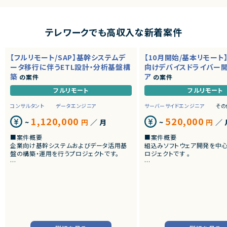
テレワークでも高収入な新着案件
【フルリモート/SAP】基幹システムデ
【10月開始/基本リモート
ータ移行に伴うETL設計・分析基盤構
向けデバイスドライバー
築
ア
の案件
の案件
フルリモート
フルリモート
コンサルタント
データエンジニア
サーバーサイドエンジニア
その
1,120,000
520,000
~
円
／ 月
~
円
／ 
■案件概要
■案件概要
企業向け基幹システムおよびデータ活用基
組込みソフトウェア開発を中
盤の構築・運用を行うプロジェクトです。
ロジェクトです 。
■プロダクトやサービスの概要
■プロダクトやサービスの概
・SAP ECC 6.0およびSAP BWからDatabri
・画像機器向けソフトウェア
cks環境へのデータ連携・移行を実施します。
・組込みLinux環境上で動作
・EOSを迎えるSAP BW環境の刷新に伴い、
およびデバイスドライバー開
既存帳票出力ロジックのリプレイスを行いま
す。
■業務内容
・組込みLinux環境における
■業務内容
バーの開発