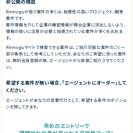
非公開の理由
業務委託(準委任契約)
Remoguが扱う案件の多くは、秘匿性の高いプロジェクト、開発
契約元
案件です。
株式会社LASSIC
案件情報を介して企業の機密情報が競合企業に流出しないよう、
情報の扱いに注意が必要と指導されている案件が多くを占めま
エージェントから
す。
◎ AIとデータ分析を融合した最先端のR&D領域に携われます！
◎ 経営判断に直結するプロジェクトで、高いビジネスインパクトを実感でき
Remoguサイトで検索できる案件は、ご紹介可能な案件のごく一
ます！
部の事例として参考にしていただき、
あなたのご希望に添った案件
◎ 要件定義から運用まで一貫して関われるため、市場価値の高いスキルが
は、無料会員登録の後、エージェントから直接ご紹介させてくださ
身につきます！
◎ 少人数チームで裁量大きく、自律的に開発を進められる環境です！
い。
希望する案件が無い場合、「エージェントにオーダー」して
ください。
エージェントがあなたの営業代行として、希望する条件のポジショ
ンを探してきます。
早めのエントリーで
理想的な仕事が見つかる可能性アップ！