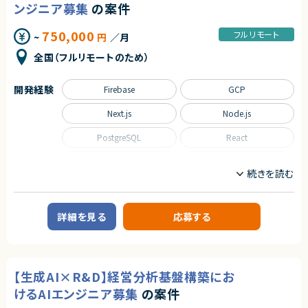
・中長期の視野を持てる方
ンジニア募集
の案件
・データサイエンティスト/エンジニアのマネジメント、技術指導、コードレビ
・仕組みで解決する思考の方
ュー
・個人よりもチーム成果を重視する方
・需要予測・数理最適化など機械学習モデルの設計・実装・導入支援
750,000
フルリモート
・事業会社人格で動ける方
~
円
／月
・役員・部長クラスへのレポーティングおよびビジネス提案
・主体的にコミュニケーションが取れる方
■募集背景
全国（フルリモートのため）
・能動的にプロジェクトを推進できる方
・内製化組織の急速な拡大に伴い、高度な技術とビジネス両面でリードでき
る人材が不足しているため
契約形態
■担当工程
開発経験
Firebase
GCP
・要件定義、基本設計、詳細設計、実装
業務委託(準委任契約)
■その他補足
Next.js
Node.js
・週1～2回程度の出社または客先訪問あり（終日常駐なし）
契約元
・商談成立から参画まで約2週間想定
株式会社LASSIC
PostgreSQL
React
求めるスキル
エージェントから
SQL
TypeScript
■必須スキル
◎SREとバックエンドの両軸でプロダクト全体に関与できるポジションです！
・データサイエンティストとしての実務5年以上
◎技術選定や改善にも携われるため、テックリード経験を活かせます！
職種
・3名以上のメンバーマネジメント、またはリードエンジニアとしての牽引経
◎フルリモートかつフレックスで柔軟な働き方が可能です！
験
フロントエンドエンジニア
サーバーサイドエンジニア
◎大規模サービスの信頼性向上やインフラ設計に深く関われます！
・提案・要件定義・折衝などのコンサルティング実務経験（事業会社/SIer/フ
詳細を見る
応募する
ァーム不問）
業務内容
・統計/機械学習でビジネス課題を解決し、利益改善やコスト削減に結びつ
けた定量実績
■企業概要
・Pythonでの商用レベルのモデル実装・評価スキル
既存SaaSプロダクトの保守・運用を中心に、パフォーマンス向上や安定性改
・論理的で構造化されたドキュメンテーション能力（Outcomeを重視した記
善、セキュリティ強化を担っていただくポジションです。
【生成AI×R&D】経営分析基盤構築にお
述が可能）
■尚可スキル
■業務内容
けるAIエンジニア募集
の案件
・コンサルティングファーム等での就業経験
・既存Webアプリケーションの保守・運用