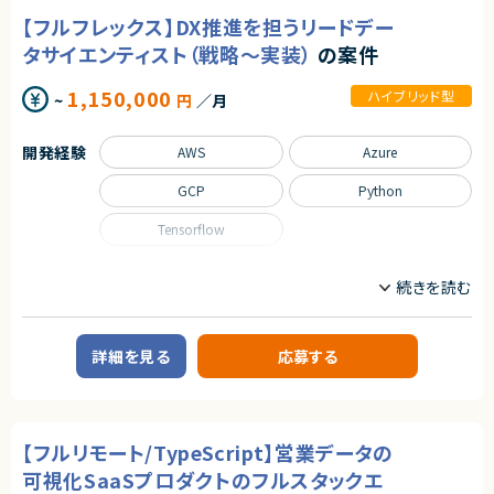
■具体的な業務内容
◎顧客対応も含めた上流寄りの経験を積むことができます！
【フルフレックス】DX推進を担うリードデー
・Webアプリケーションの設計・開発・改善
契約元
・インフラ（AWS/GCP）の設計・構築・運用
タサイエンティスト（戦略～実装）
の案件
・CI/CDパイプラインおよびデリバリー基盤の設計・改善
株式会社LASSIC
・モニタリング環境の設計・運用（Datadog等）
1,150,000
ハイブリッド型
・セキュリティ対策およびガイドライン策定
~
円
／月
エージェントから
・サービスの安定運用・障害対応・パフォーマンス改善
◎大規模クラウド基盤の設計から構築まで一気通貫で経験できます！
・技術選定および開発プロセス改善
◎GCPの高度な設計領域（VPCSC・組織ポリシー）に携われる貴重な案件
開発経験
AWS
Azure
です！
■担当工程
◎フルリモートで地方からでも参画可能な柔軟な働き方が可能です！
要件定義～設計・開発・運用改善まで一気通貫で担当
GCP
Python
◎セキュリティ設計やガイドライン準拠など上流工程スキルを強化できます！
求めるスキル
Tensorflow
■必須要件：
・JavaまたはKotlin（Spring Boot）によるWebサービス開発経験（5年以
職種
上）
データサイエンティスト
プロジェクトリーダー
・AWS/GCP等クラウド環境での設計・構築・運用経験
・Docker/Kubernetes、IaC、CI/CDを活用した運用経験
・システムの信頼性向上・監視運用改善経験
業務内容
詳細を見る
応募する
・テックリード経験
■企業概要
・大手商社グループにおけるDX推進を担う組織
■尚可要件：
■プロダクトやサービスの概要
・Datadog等の監視ツール利用経験
・各事業部門のデータ活用を高度化し、経営・現場の意思決定を支援する分
・セキュリティ、ネットワーク、DBに関する深い知識
析基盤およびAIソリューション
・toCサービス開発経験
【フルリモート/TypeScript】営業データの
■業務内容
・各事業部門の経営課題ヒアリングとデータ活用戦略の策定
可視化SaaSプロダクトのフルスタックエ
■求める人物像：
・分析計画・KPI設計、ロードマップ作成および進行管理