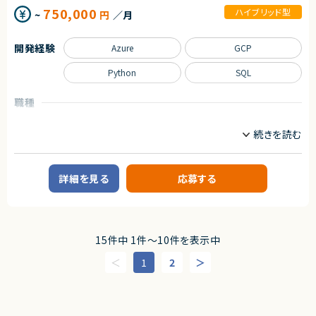
・英語を用いたグローバル案件の推進経験
・パフォーマンス改善および負荷対策の実施
750,000
ハイブリッド型
~
円
／月
・生成AI（LLM）やRAGのビジネス実装知見
・障害発生時の原因調査および再発防止策の設計
・ゼロベースでの組織立ち上げやプロセス改善の経験
・安定稼働を前提としたシステム設計改善
・セキュリティリスクの洗い出しと改善対応
開発経験
Azure
GCP
・品質を重視した開発プロセスの推進
契約形態
・AI活用を取り入れた開発手法への適応（将来的な発展含む）
業務委託(準委任契約)
Python
SQL
求めるスキル
契約元
■必須スキル
職種
株式会社LASSIC
・5年以上のWebアプリケーション開発経験
データサイエンティスト
サーバーサイドエンジニア
（例：Claude Code, Codex, Gemini CLI, GitHub Copilotなど）
エージェントから
・フルスタックでのWebアプリケーション開発経験
業務内容
‐フロントエンド開発（例：React/Next.js/Vue.js）
◎経営課題レベルから参画し、戦略～実装まで一貫して関われる上流×実
‐バックエンド開発（例：Node.js/Go など）
■企業概要
装ポジションです！
・GCP/AWSのいずれかの知識
大手メーカーグループのR&D部門です。
◎大規模DX推進の中核として、技術だけでなくビジネスインパクト創出に貢
詳細を見る
応募する
献できます！
■尚可スキル
■プロダクトやサービスの概要
◎チームマネジメント・技術リードの両方を経験でき、キャリアアップに最適
・AI搭載コードエディタを用いたプログラミングまたはバイブコーディング経
・経営リソース（ヒト・モノ・カネ）の可視化を目的としたBI基盤の構築
です！
験
◎機械学習・最適化・生成AIなど幅広い先端領域に関与可能な環境です！
・オープンかつ素直なコミュニケーションを大事にし、職種や立場の垣根を越
■業務内容
えて協調できる推進力
・Power BIを用いた経営BI基盤の設計・開発
15件中 1件〜10件を表示中
・急成長中のスタートアップで、世の中に価値のあるプロダクトを増やし、社
・AI活用R&D（研究開発・PoC・実装）
会的なインパクトのある事業に携わりたい方
①BIデータ入力支援のAI化
1
2
・プロダクトの価値最大化のためにPoC段階から積極的に携わり、当事者意
②データ分析支援（妥当性確認など）
識を持って改善に取り組める方
③経営判断支援（意思決定サポート）
・スタートアップならではのスピード感や大きな変化をポジティブに楽しめる
・バックオフィス系データ（人事・経理・総務等）の分析設計
方
・生成AIツールの業務適用検証および選定