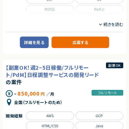
MySQL
Next.js
Nuxt.js
React
Scala
TypeScript
職種
詳細を見る
応募する
CTO/VPoE/テックリード
インフラエンジニア/SRE
フロントエンドエンジニア
サーバーサイドエンジニア
業務内容
副業OK
【副業OK！週2~5日稼働/フルリモー
■事業概要
ト/PdM】日程調整サービスの開発リード
事業部を横断した開発の支援を行う部署です。
事業立ち上げの支援や事業ブーストするための横断支援を行います。
の案件
一つのサービスだけじゃなく、様々なサービスと関わり事業をブーストするた
めに動きます。
850,000
迅速なキャッチアップを求められますが横断的に事業に関わることで様々な
フルリモート
~
円
／月
開発環境に携わることができます。
今回は開発支援のプロジェクトの増加に基づき、開発業務から開発支援を
全国（フルリモートのため）
行っていただくフルスタックエンジニアを募集します！
■募集背景
開発経験
AWS
GCP
テックリード室は支援を求めている各事業や全社横断的なプロジェクトにた
いして技術支援を行う組織です。
HTML/CSS
Java