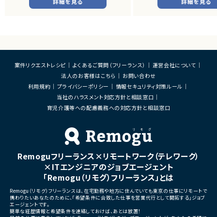
詳細を見る
詳細を見る
・SAP BWの既存データモデルおよび帳票出
・ソフトウェア評価および不
力ロジックの調査、分析
・機能不具合および性能不具
・SAP ECC 6.0／SAP BWからDatabricks
析、修正対応
へのデータ連携方式の設計
・試験項目の追加および改善
・ETL処理の基本設計、詳細設計および設計
・テストプログラムの作成
書作成
・関連ドキュメント整備
・Databricks上での分析用データ基盤およ
び帳票出力基盤の構築
■募集背景
案件リクエストレシピ
よくあるご質問（フリーランス）
運営会社について
・各種データ検証、テスト対応
・開発体制強化に伴う増員募
法人のお客様はこちら
お問い合わせ
・周辺システムとのデータ連携設計および実
装支援
■担当工程
利用規約
プライバシーポリシー
情報セキュリティ対策ルール
・設計 ・実装 ・テスト ・不具合
当社のハラスメント対応方針と相談窓口
■その他補足
・フルリモート勤務 （初日のみ目黒へ出社）
育児介護等への配慮義務への対応方針と相談窓口
■その他補足
・テレワーク主体での勤務で
・状況に応じて新横浜または
いへの出社が発生する可能性
・長期参画が見込まれる案件
Remoguフリーランス×リモートワーク（テレワーク）
×ITエンジニアのジョブエージェント
「Remogu（リモグ）フリーランス」とは
Remogu（リモグ）フリーランスは、在宅勤務や地方に住んでいても東京の仕事にリモートで
携わりたいあなたのために、「希望条件に合致した仕事を営業代行として開拓する」ジョブ
エージェントです。
簡単な経歴情報と希望条件を連絡しておけば、あとは放置！