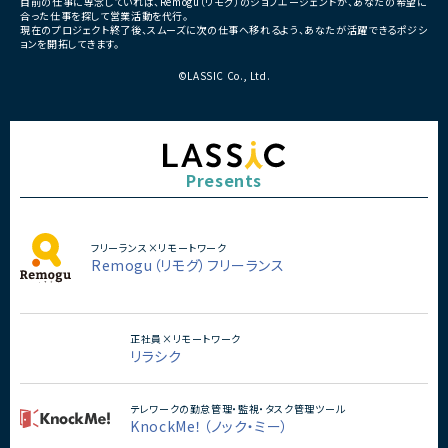
目前の仕事に専念していれば、Remogu（リモグ）のジョブエージェントが、あなたの希望に
合った仕事を探して営業活動を代行。
現在のプロジェクト終了後、スムーズに次の仕事へ移れるよう、あなたが活躍できるポジシ
ョンを開拓してきます。
©LASSIC Co., Ltd.
Presents
フリーランス×リモートワーク
Remogu（リモグ）フリーランス
正社員×リモートワーク
リラシク
テレワークの勤怠管理・監視・タスク管理ツール
KnockMe！（ノック・ミー）