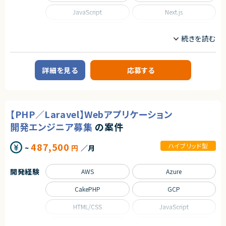
単に技術に精通しているだけではなく、事業を成長させ続けるために技術
を最大限に活用するといった技術投資の目線と、開発組織を牽引していくこ
JavaScript
Next.js
とができるリーダーシップを持った、CTOやテックリード等の経験を持った仲
間を強く求めています。
Python
React
■業務内容
Ruby on Rails
SQL
あらゆる事業部や横断的な企画を推進する部門と連携しています。
新規開発の立ち上げや横断的にプロジェクトを見ることができるので、様々
なプロジェクトに関わることができます。
Spring
Spring Boot
詳細を見る
応募する
・CTOやVPoEと連携して開発組織および様々なプロダクトの課題解決
・全社横断のプロジェクトや新規事業の立ち上げを事業計画フェーズから支
TypeScript
援
・アーキテクチャレビューや技術的課題の解決といった事業部支援
職種
・生産性向上とリスク軽減のためのモダン化をインフラ、アプリケーションの
【PHP／Laravel】Webアプリケーション
両面から推進
CTO/VPoE/テックリード
プロジェクトマネージャー
・開発組織の課題解決、エンジニアの育成、採用支援
プロジェクトリーダー
インフラエンジニア/SRE
開発エンジニア募集
の案件
フロントエンドエンジニア
サーバーサイドエンジニア
487,500
■ポジションの魅力
ハイブリッド型
~
円
／月
業務内容
特定のプロダクトを持たない組織だからこそ俯瞰的に課題を見極め、全体
◆業務内容
最適となる解決策を打っていくことが求められます。
日程調整を支援するSaaSプロダクトにおいて、企画・設計から改善まで、プ
テックリード室として全社を俯瞰して施策を考えるだけでなく、主担当となる
開発経験
AWS
Azure
ロダクト開発を主導していただくポジションです。
事業においては事業部の開発チームと共に事業に深くコミットしていただく
・顧客課題を起点とした機能設計・UX/UI設計
ので、俯瞰と詳細、複数の視点を持って大きな課題に取り組む力を身につけ
CakePHP
GCP
・開発テーマの優先順位付けおよび進行マネジメント
られる環境です。
・技術的視点を活かした営業・カスタマーサポート支援
HTML/CSS
JavaScript
・障害対応や運用面の改善を含むプロダクト品質の担保
○開発統括本部テックリード室
・上記に付随する、経営・顧客・開発をつなぐ横断的な役割
- 19名
Kubernetes
Laravel