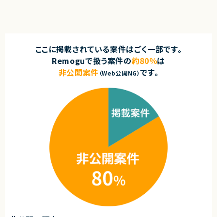
契約形態
■担当工程
・要件定義、設計、実装、運用
業務委託(準委任契約)
■その他補足
契約元
・基本リモート＋浜松町駅近辺にて毎月2～4日連続出社あり
ここに掲載されている案件はごく一部です。
株式会社LASSIC
求めるスキル
Remoguで扱う案件の
約80％
は
エージェントから
■必須スキル
非公開案件
です。
（Web公開NG）
・業務内容に記載の理解が出来て、何を行うのかイメージ出来る方
★ SaaSの安定運用・改善に深く関われる環境です
・生成AI/LLMの実務経験1年以上（Claude API、ChatGPT API等を用いた
★ 単なる保守ではなく、パフォーマンス・品質向上に主体的に取り組めます
業務システムへの組み込み経験）
★ 技術的負債の解消やアーキテクチャ改善に関われます
・要件定義〜設計〜実装〜運用まで一気通貫で推進できる方
★ Node.js×React×TypeScriptのモダン環境で開発が可能です
・少人数チームでの自律的な作業推進が可能な方
★ 長期的にプロダクト価値を高めていく経験を積むことができます
・AIで何ができて何ができないかを判断し、適切なツール選定・提案ができる
方
■尚可スキル
・バックオフィス業務（人事・経理・総務等）のドメイン知識、
またはバックオフィス向けAI活用・業務自動化の経験
・Microsoft Power BIの設計・開発経験
・AIエージェント / MCP（Model Context Protocol）の設計・実装経験
・RAGの実装経験
・データパイプライン設計・構築経験（Python / BigQuery等）
・大手企業の社内システムに関わった経験
・AI導入コンサルティング、AI研修の企画・実施経験
契約形態