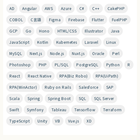
AD
Angular
AWS
Azure
C#
C++
CakePHP
COBOL
C言語
Figma
Firebase
Flutter
FuelPHP
GCP
Go
Hono
HTML/CSS
Illustrator
Java
JavaScript
Kotlin
Kubernetes
Laravel
Linux
MySQL
Next.js
Node.js
Nuxt.js
Oracle
Perl
Photoshop
PHP
PL/SQL
PostgreSQL
Python
R
React
React Native
RPA(Biz Robo)
RPA(UiPath)
RPA(WinActor)
Ruby on Rails
Salesforce
SAP
Scala
Spring
Spring Boot
SQL
SQL Server
Swift
Symfony
Tableau
Tensorflow
Terraform
TypeScript
Unity
VB
Vue.js
XD