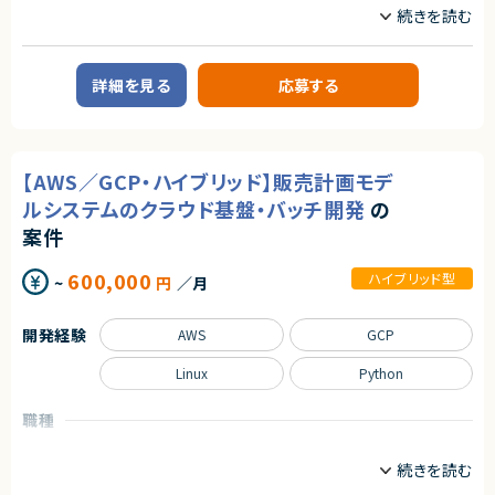
◆応募者へのメッセージ
アダルトコンテンツ有り
多くのサービスが生まれては消える中で、ビジネスの基盤として長く使われ
MySQL
PHP
※あらかじめご理解の上、ご応募をお願いいたします
る存在になれるプロダクトは決して多くありません。
本サービスは、まさにその可能性を持つプロダクトであり、さらにその中心メ
求めるスキル
PostgreSQL
React
詳細を見る
応募する
ンバーとして関われるフェーズは、まだ組織がコンパクトな「今」だけです。
【必須スキル】
自らの判断やアウトプットでプロダクトと事業を前進させ、社会に価値ある
SQL
Symfony
・大規模システムにおける技術選定などの意志決定に関わった経験
仕組みを残したい方のチャレンジを歓迎します。
・コンテナ、CI/CD、マイクロサービス等のモダンな技術の経験
Vue.js
・インフラからバックエンド、フロントエンドまでの広い実装経験
◆募集背景
■下記の言語を複数経験のある方
事業成長を次の段階へ進めるにあたり、プロダクト開発体制および組織基
【AWS／GCP・ハイブリッド】販売計画モデ
・Next.js
盤を強化することを目的とした増員募集です。
職種
ルシステムのクラウド基盤・バッチ開発
の
・Go
サーバーサイドエンジニア
・Github Actions
◆会社・事業について
案件
・Terraform
当社は、ビジネスシーンにおける日程調整業務を効率化するSaaSを自社で
・MySQL
業務内容
企画・開発・提供しているスタートアップ企業です。
600,000
・Redis
ハイブリッド型
創業以来、外部資本に依存せず、継続的な売上成長と黒字経営を実現して
~
円
／月
【案件概要】
・GCP, AWS
います。
受託開発案件として、PHP（Laravel等）を用いたWebアプリケーションの新
提供しているサービスは、機能性やユーザー体験の評価が高く、国内のみな
規開発および既存システム改修をご担当いただきます。
【歓迎条件】
開発経験
らず海外からも注目され、グローバルに利用が拡大しています。
AWS
GCP
複数名の開発チームに参画し、設計～実装・テスト・運用保守まで一連の工
・大規模サービスの開発に携わったことがある
程に携わっていただく想定です。
・CTO、テックリードとして開発組織をリードしてきた経験
◆プロダクトの特長
Linux
Python
・Next.jsの実務経験
独自技術・特許を活用した他社にはない機能群
【業務内容】
・Goの実務経験
明確な差別化による高い市場競争力
・要件定義書、基本設計書をもとにした詳細設計・実装
・Github Actions、CircleCIの実務経験
職種
大手企業から成長企業まで、幅広い業種での導入実績（数万社規模）
・Laravel等のPHPフレームワークを用いたWebアプリケーション開発
・MySQL（Spannerも含む）の実務経験
データサイエンティスト
インフラエンジニア/SRE
・MySQL / PostgreSQLを用いたデータベース設計・実装
・GCP, AWSの実務経験
プロダクトとしての評価と実績がすでに確立されており、今後のスケールに
サーバーサイドエンジニア
・REST APIを利用した外部サービス連携機能の開発
・フロントエンドのテストを書いたことがある
おいても大きな成長余地を持っています。
・既存機能の改修、不具合調査および修正対応
・コストを意識しながらコードを書くことができる