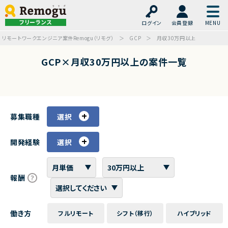
フリーランス
ログイン
会員登録
リモートワークエンジニア案件Remogu（リモグ）
GCP
月収30万円以上
GCP×月収30万円以上の案件一覧
募集職種
選択
開発経験
選択
報酬
働き方
フルリモート
シフト（移行）
ハイブリッド