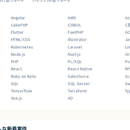
移行）型リモート
ハイブリッド型リモート
Angular
AWS
Az
CakePHP
COBOL
C
Flutter
FuelPHP
G
HTML/CSS
Illustrator
Ja
Kubernetes
Laravel
Li
Node.js
Nuxt.js
Or
PHP
PL/SQL
Po
React
React Native
RP
Ruby on Rails
Salesforce
Sc
SQL
SQL Server
Sw
Tensorflow
Terraform
Ty
Vue.js
XD
入な新着案件