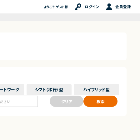
ログイン
会員登録
ようこそ ゲスト様
ート
ワーク
シフト（移行）
型
ハイブリッド
型
クリア
検索