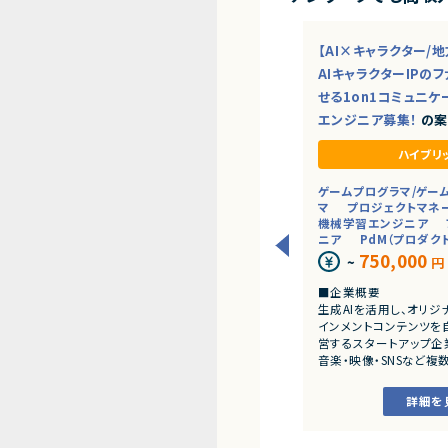
【AI×キャラクター/
AIキャラクターIPの
せる1on1コミュニケ
エンジニア募集！
の案
ハイブリ
ゲームプログラマ/ゲー
マ
プロジェクトマネ
機械学習エンジニア
ニア
PdM（プロダク
750,000
~
円
■企業概要
生成AIを活用し、オリジ
インメントコンテンツを
営するスタートアップ企
音楽・映像・SNSなど複
ながら、AIを前提とした
ンメント体験の創出に取
詳細を
AI技術を活用した自社I
り、キャラクター・コンテ
連動する独自の世界観づ