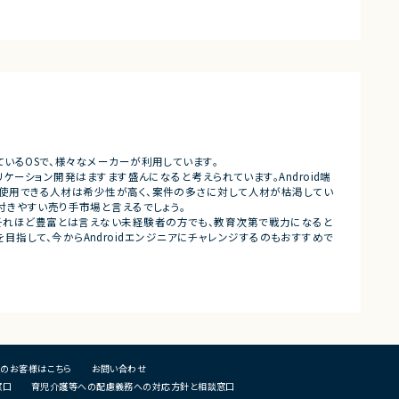
MVVMアーキテクチャに準拠した実装
・Kubernetesを中心としたコン
基本設計、詳細設計書の作成
用・改善
結合テスト、各種テスト対応
・OSS製品の調査、技術検証、導
レビューおよびドキュメント整備
・SREの観点からの信頼性向上施
実施
募集背景
・開発チーム向けプラットフォー
存プロジェクトにおける開発体制強化の
よび運用支援
め。
■募集背景
担当工程
・工場向けシステム開発チームの
本設計、詳細設計、実装、結合テスト
および開発効率改善のため
れているOSで、様々なメーカーが利用しています。
プリケーション開発はますます盛んになると考えられています。Android端
■担当工程
語を使用できる人材は希少性が高く、案件の多さに対して人材が枯渇してい
・要件整理、設計、構築、運用改善
付きやすい売り手市場と言えるでしょう。
がそれほど豊富とは言えない未経験者の方でも、教育次第で戦力になると
■その他補足
指して、今からAndroidエンジニアにチャレンジするのもおすすめで
・フルリモート勤務 （初日のみ田
可能性あり）
・OSSを積極的に活用する環境で
のお客様はこちら
お問い合わせ
窓口
育児介護等への配慮義務への対応方針と相談窓口