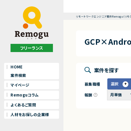
リモートワークエンジニア案件Remogu（リモ
GCP×And
フリーランス
HOME
案件を探す
案件検索
選択
募集職種
マイページ
報酬
Remoguコラム
よくあるご質問
人材をお探しの企業様