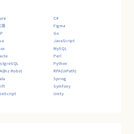
ure
C#
言語
Figma
CP
Go
va
JavaScript
nux
MySQL
acle
Perl
stgreSQL
Python
A(Biz Robo)
RPA(UiPath)
ala
Spring
ift
Symfony
peScript
Unity