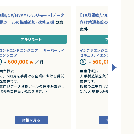
短期/C#/MVVM/フルリモート】データ
【10月開始/フルリモート】大
携ツールの機能追加・改修支援
の案
向け共通基盤の開発・運用エ
案件
フルリモート
フルリモート
ロントエンドエンジニア
サーバーサイ
インフラエンジニア/SRE
情シ
エンジニア
セキュリティエンジニア
600,000
560,000
~
円
／ 月
~
円
／ 月
案件概要
■案件概要
ステム開発を手掛ける企業における受託
大手製造業企業向けの共通基盤
発案件です。
案件です。
業向けデータ連携ツールの機能追加およ
複数の工場向けシステム開発チー
改修をご担当いただきます。
CI/CD、監視、通知、認証・認可
存システムの保守・改善を中心に、設計か
能を提供するプラットフォームの設
実装、テストまで一貫して対応いただく想定
運用を担当いただきます。
す。
■業務内容
業務内容
・共通基盤の設計・構築・運用
詳細を見る
詳細を見る
C#を用いたバックエンド機能の追加開発お
・CI/CD環境の整備および改善
び改修
・監視・通知基盤の構築、運用改
WPFを利用した画面開発
・認証・認可基盤の設計・運用