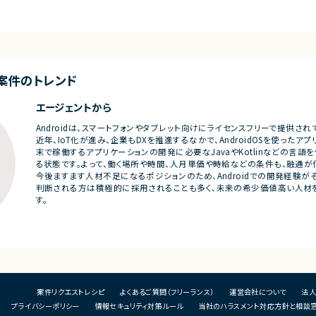
・DX構想策定
・
・BIM活用プロジェクト推進
・
・AI活用テーマの企画立案
・
概要
・PoC設計・推進
・
ーと継続的にコミュ
・プロダクト要件整理
新規サービス
・顧客・開発チーム間のブリッジ
■
ャラクターIPと連動
案件のトレンド
・プロジェクトマネジメント
既
を深めるコミュニケ
・複数案件横断での推進支援
た
ム
エージェントから
などのコンテンツ展開
■
いくエンターテイン
基
Androidは、スマートフォンやタブレット向けにライセンスフリーで提供さ
近年、IoT化が進み、企業もDXを推進するなかで、AndroidOSを使ったア
ーを応援し、愛着を
末で稼働するアプリケーションの開発に必要なJavaやKotlinなどの言
しめる体験設計を重
る状態です。よって、働く場所や時間、人月単価や時給などの条件も、融通が
今後ますます人材不足になるポジションのため、Androidでの開発経験
コミュニティ形成、課
判断される方は積極的に採用されることも多く、未来の希少価値高い人材を目
代型エンターテイン
す。
ンの企画、要件定義、
したフル開発及び開発
コミュニケーション体
案件リクエストレシピ
よくあるご質問（フリーランス）
運営会社について
法人
プライバシーポリシー
情報セキュリティ対策ルール
当社のハラスメント対応方針と相談
タ分析をもとにした改