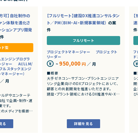
地方可】自社制作の
【フルリモート】建設DX推進コンサルタン
【
ファン体験を進化さ
ト／PM（BIM・AI・新規事業領域）
の案
連
ーションアプリ開発
件
件
件
フルリモート
ッド型
プロジェクトマネージャー
プロジェクト
フ
リーダー
ド
ムエンジンプログラ
950,000
~
円
／ 月
ージャー
AI/LLM/
フルスタックエンジ
■概要
■
トマネージャー）
大手ゼネコン・サブコン・プラントエンジニア
シ
／ 月
リング企業向けのDXプロジェクトにおいて、
開
顧客との共創開発を推進いただきます。
企
建設・プラント領域におけるDX推進やAI・XR
び
ナルIPやエンターテ
技術を活用した新規事業開発、サービス企
既
自社で企画・制作・運
画、PoC推進、プロジェクトマネジメントを担
ら
業です。
える人材を募集します。
で
数のメディアを横断し
候補者様の適性によってアサイン先のプロ
新しいエンターテイ
ジェクトを決めていく流れになります。
■
り組んでいます。
見る
詳細を見る
・
P開発を推進してお
■想定業務
よ
ンツ・コミュニティが
・顧客ヒアリングによる業務課題の抽出
・
くりを目指していま