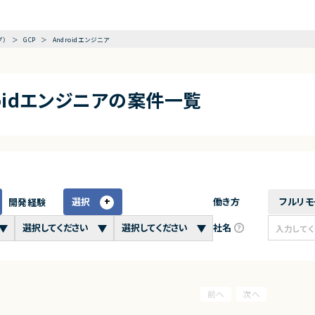
グ）
GCP
Androidエンジニア
roidエンジニアの案件一覧
選択
働き方
フルリモ
開発経験
社名