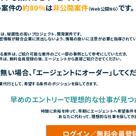
う案件の
約80％
は
非公開案件
です。
（Web公開NG）
くは、秘匿性の高いプロジェクト、開発案件です。
密情報が競合企業に流出しないよう、情報の扱いに注意が必要と指導されて
きる案件は、ご紹介可能な案件のごく一部の事例として参考にしていただき、
件は、無料会員登録の後、エージェントから直接ご紹介させてください。
無い場合、「エージェントにオーダー」してくだ
業代行として、希望する条件のポジションを探してきます。
早めのエントリーで
理想的な仕事が見つ
時間に余裕を持って、
早期にエージェントへ希望条件を
あなたに代わって、理想的な仕事を探してき
ログイン／無料会員登