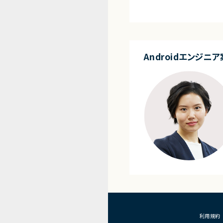
す。
■プロダクト・サービス
・ユーザーがキャラクタ
ニケーションを楽しめる
・既に展開されているキ
Androidエンジニア
し、ユーザーとの関係性
ーションプラットフォー
・音楽、SNS、イベント
と連携しながら成長して
メントサービス
・ユーザーがキャラクタ
深めながら長期的に楽
視したプロダクト
・育成、収集、イベント、
金設計などを含む次世
メントサービス
■業務内容
・新規アプリ―ケーショ
仕様設計
・生成AIツールを活用
効率化
・育成、収集、イベント、
験の設計
利用規約
・KPI設計およびデー