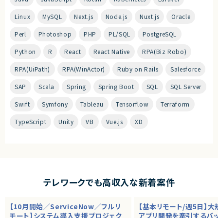
Linux
MySQL
Next.js
Node.js
Nuxt.js
Oracle
Perl
Photoshop
PHP
PL/SQL
PostgreSQL
Python
R
React
React Native
RPA(Biz Robo)
RPA(UiPath)
RPA(WinActor)
Ruby on Rails
Salesforce
SAP
Scala
Spring
Spring Boot
SQL
SQL Server
Swift
Symfony
Tableau
Tensorflow
Terraform
TypeScript
Unity
VB
Vue.js
XD
テレワークでも高収入な新着案件
【10月開始／ServiceNow／フルリ
【基本リモート/週5日】
モート】システム導入支援プロジェク
アプリ開発を牽引するバ