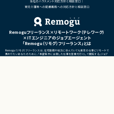
当社のハラスメント対応方針と相談窓口
■体制
・ステークホルダーとの調整お
・少人数体制でのプロジェクト推進
育児介護等への配慮義務への対応方針と相談窓口
ケーション
・クライアントおよび開発メンバーとのコミュ
ニケーションあり
■募集背景
・サービスの継続的な機能拡
■募集背景
募集
プロジェクト拡大に伴う増員募集
Remoguフリーランス×リモートワーク（テレワーク）
■担当工程
・要件定義
×ITエンジニアのジョブエージェント
・基本設計
「Remogu（リモグ）フリーランス」とは
・詳細設計
・実装
Remogu（リモグ）フリーランスは、在宅勤務や地方に住んでいても東京の仕事にリモートで
・テスト
携わりたいあなたのために、「希望条件に合致した仕事を営業代行として開拓する」ジョブ
・リリース対応
エージェントです。
簡単な経歴情報と希望条件を連絡しておけば、あとは放置！
■その他補足
目前の仕事に専念していれば、Remogu（リモグ）のジョブエージェントが、あなたの希望に
合った仕事を探して営業活動を代行。
・複数ベンダーによる混成チ
現在のプロジェクト終了後、スムーズに次の仕事へ移れるよう、あなたが活躍できるポジシ
・全体約100名規模の大型プ
ョンを開拓してきます。
©LASSIC Co., Ltd.
Presents