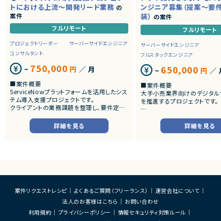
トにおける上流～開発リード業務
ンジニア募集（提案～要
の
案件
装）
の案件
フルリモート
フルリモート
プロジェクトリーダー
サーバーサイドエンジニア
サーバーサイドエンジニア
コンサルタント
フルスタックエンジニア
750,000
650,000
~
円
／ 月
~
円
／ 
■案件概要
■案件概要
ServiceNowプラットフォームを活用したシス
大手小売業界向けのデジタル
テム導入支援プロジェクトです。
を推進するプロジェクトです。
クライアントの業務課題を整理し、要件定義
から設計・開発・テストまで一貫して担当いた
■プロダクトやサービスの概
だきます。
・店舗向けスマホアプリおよび
詳細を見る
詳細を見る
システムの継続的なエンハン
■業務内容
す。
・顧客との要件ヒアリングおよび要件定義
・既にサービス稼働中であり、
・ServiceNowを用いた業務システムの設
年単位で新機能追加や改善を
計、開発、テスト
ースしています。
・JavaScriptによるカスタマイズ開発
・ワークフロー設計および各種機能実装
■業務内容
・詳細設計書、テスト仕様書等のドキュメント
・要件整理および要件定義支
案件リクエストレシピ
よくあるご質問（フリーランス）
運営会社について
作成
・バックエンドシステムの設計
法人のお客様はこちら
お問い合わせ
・成果物レビューおよび品質管理
・コードレビューの実施
・開発メンバーへの技術支援、進捗管理
・リリース対応および品質向
利用規約
プライバシーポリシー
情報セキュリティ対策ルール
・技術課題に対する検討、提案