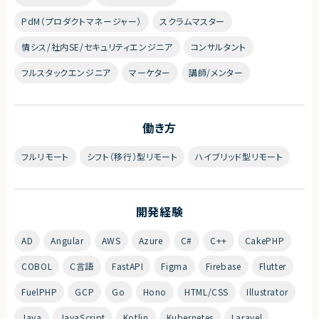
PdM（プロダクトマネージャー）
スクラムマスター
情シス/社内SE/セキュリティエンジニア
コンサルタント
フルスタックエンジニア
マーケター
講師/メンター
働き方
フルリモート
シフト（移行）型リモート
ハイブリッド型リモート
開発経験
AD
Angular
AWS
Azure
C#
C++
CakePHP
COBOL
C言語
FastAPI
Figma
Firebase
Flutter
FuelPHP
GCP
Go
Hono
HTML/CSS
Illustrator
Java
JavaScript
Kotlin
Kubernetes
Laravel