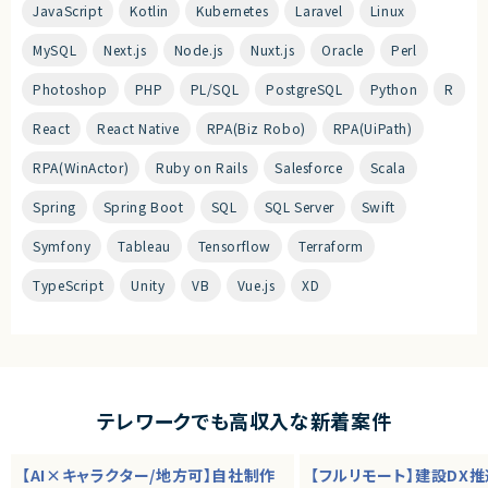
JavaScript
Kotlin
Kubernetes
Laravel
Linux
MySQL
Next.js
Node.js
Nuxt.js
Oracle
Perl
Photoshop
PHP
PL/SQL
PostgreSQL
Python
R
React
React Native
RPA(Biz Robo)
RPA(UiPath)
RPA(WinActor)
Ruby on Rails
Salesforce
Scala
Spring
Spring Boot
SQL
SQL Server
Swift
Symfony
Tableau
Tensorflow
Terraform
TypeScript
Unity
VB
Vue.js
XD
テレワークでも高収入な新着案件
【AI×キャラクター/地方可】自社制作
【フルリモート】建設DX