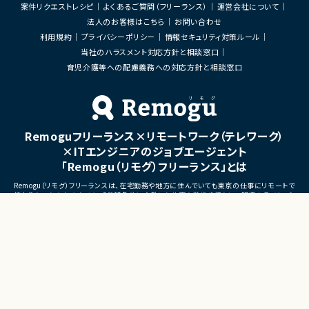
・顧客・開発チーム間のブリッ
・ユーザーがキャラクターと継続的にコミュ
案件リクエストレシピ
よくあるご質問（フリーランス）
運営会社について
・プロジェクトマネジメント
ニケーションを楽しめる新規サービス
法人のお客様はこちら
お問い合わせ
・複数案件横断での推進支援
・既に展開されているキャラクターIPと連動
し、ユーザーとの関係性を深めるコミュニケ
利用規約
プライバシーポリシー
情報セキュリティ対策ルール
ーションプラットフォーム
当社のハラスメント対応方針と相談窓口
・音楽、SNS、イベントなどのコンテンツ展開
育児介護等への配慮義務への対応方針と相談窓口
と連携しながら成長していくエンターテイン
メントサービス
・ユーザーがキャラクターを応援し、愛着を
深めながら長期的に楽しめる体験設計を重
視したプロダクト
・育成、収集、イベント、コミュニティ形成、課
Remoguフリーランス×リモートワーク（テレワーク）
金設計などを含む次世代型エンターテイン
メントサービス
×ITエンジニアのジョブエージェント
「Remogu（リモグ）フリーランス」とは
■業務内容
・新規アプリ―ケーションの企画、要件定義、
Remogu（リモグ）フリーランスは、在宅勤務や地方に住んでいても東京の仕事にリモートで
仕様設計
携わりたいあなたのために、「希望条件に合致した仕事を営業代行として開拓する」ジョブ
・生成AIツールを活用したフル開発及び開発
エージェントです。
効率化
簡単な経歴情報と希望条件を連絡しておけば、あとは放置！
・育成、収集、イベント、コミュニケーション体
目前の仕事に専念していれば、Remogu（リモグ）のジョブエージェントが、あなたの希望に
合った仕事を探して営業活動を代行。
験の設計
現在のプロジェクト終了後、スムーズに次の仕事へ移れるよう、あなたが活躍できるポジシ
・KPI設計およびデータ分析をもとにした改
ョンを開拓してきます。
善施策の立案
・課金モデルやマネタイズ戦略の企画・設計
©LASSIC Co., Ltd.
・リリース後も修正等をしやすい開発
・リリース後の運営改善およびLiveOps推進