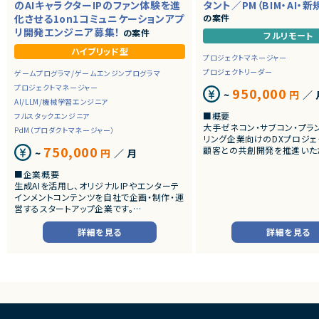
のAIキャラクターIPのファン体験を進
タント／PM（BIM・AI・
化させる1on1コミュニケーションアプ
の案件
リ開発エンジニア募集！
の案件
フルリモート
ハイブリッド型
プロジェクトマネージャー
プロジェクトリーダー
ゲームプログラマ/ゲームエンジンプログラマ
プロジェクトマネージャー
950,000
~
円
／ 
AI/LLM/機械学習エンジニア
■概要
フルスタックエンジニア
大手ゼネコン・サブコン・プラ
PdM（プロダクトマネージャー）
リング企業向けのDXプロジェ
750,000
顧客との共創開発を推進いた
~
円
／ 月
建設・プラント領域におけるDX
技術を活用した新規事業開発
■企業概要
画、PoC推進、プロジェクトマ
生成AIを活用し、オリジナルIPやエンターテ
える人材を募集します。
インメントコンテンツを自社で企画・制作・運
候補者様の適性によってアサ
営するスタートアップ企業です。
ジェクトを決めていく流れにな
音楽・映像・SNSなど複数のメディアを横断
しながら、AIを前提とした新しいエンターテ
詳細を見る
詳細を見る
■想定業務
インメント体験の創出に取り組んでいます。
・顧客ヒアリングによる業務
AI技術を活用した自社IP開発を推進してお
・DX構想策定
り、キャラクター・コンテンツ・コミュニティが
・BIM活用プロジェクト推進
連動する独自の世界観づくりを目指していま
・AI活用テーマの企画立案
す。
・PoC設計・推進
・プロダクト要件整理
■プロダクト・サービス概要