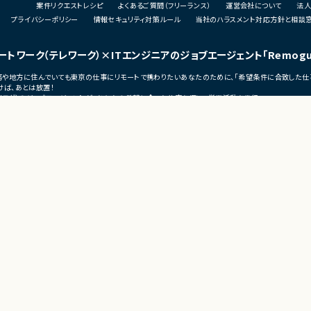
案件リクエストレシピ
よくあるご質問（フリーランス）
運営会社について
法人
・技術課題に対する検討、提案、改善推進
・ステークホルダーとの調整およびコミュニ
プライバシーポリシー
情報セキュリティ対策ルール
当社のハラスメント対応方針と相談
ェクト推進
ケーション
発メンバーとのコミュ
ートワーク（テレワーク）
×ITエンジニアのジョブエージェント
「Remog
■募集背景
・サービスの継続的な機能拡張に伴う増員募
宅勤務や地方に住んでいても東京の仕事にリモートで携わりたいあなたのために、「希望条件に合致した仕
集
ば、あとは放置！
う増員募集
（リモグ）のジョブエージェントが、あなたの希望に合った仕事を探して営業活動を代行。
■担当工程
の仕事へ移れるよう、あなたが活躍できるポジションを開拓してきます。
・要件定義
・基本設計
・詳細設計
・実装
・テスト
・リリース対応
■その他補足
・複数ベンダーによる混成チーム体制
s
・全体約100名規模の大型プロジェクト
ーク
ンス
テレワークの勤怠管理・監視・タスク管理ツール
モートワーク
KnockMe！（ノック・ミー）