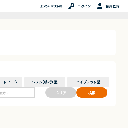
ログイン
会員登録
ようこそ ゲスト様
ート
ワーク
シフト（移行）
型
ハイブリッド
型
クリア
検索