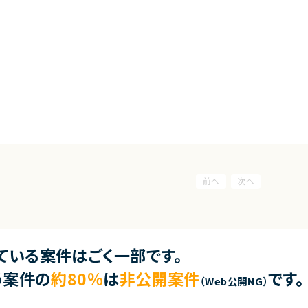
ている案件はごく一部です。
う案件の
約80％
は
非公開案件
です。
（Web公開NG）