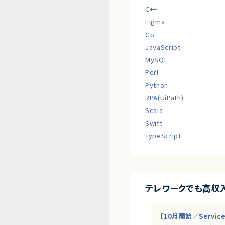
C++
Figma
Go
JavaScript
MySQL
Perl
Python
RPA(UiPath)
Scala
Swift
TypeScript
テレワークでも高収
【10月開始／Servi