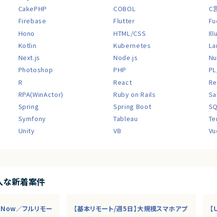
CakePHP
COBOL
C
Firebase
Flutter
Fu
Hono
HTML/CSS
Il
Kotlin
Kubernetes
La
Next.js
Node.js
Nu
Photoshop
PHP
PL
R
React
Re
RPA(WinActor)
Ruby on Rails
Sa
Spring
Spring Boot
S
Symfony
Tableau
Te
Unity
VB
Vu
入な新着案件
ceNow／フルリモー
【基本リモート/週5日】大規模スマホアプ
【