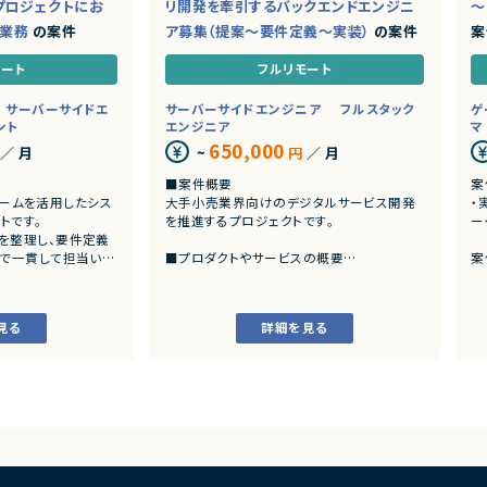
プロジェクトにお
リ開発を牽引するバックエンドエンジニ
～
ド業務
の案件
ア募集（提案～要件定義～実装）
の案件
案
モート
フルリモート
サーバーサイドエ
サーバーサイドエンジニア
フルスタック
ゲ
ント
エンジニア
マ
650,000
／ 月
~
円
／ 月
■案件概要
案
トフォームを活用したシス
大手小売業界向けのデジタルサービス開発
・
トです。
を推進するプロジェクトです。
ー
を整理し、要件定義
まで一貫して担当いた
■プロダクトやサービスの概要
案
・店舗向けスマホアプリおよびバックエンド
発
システムの継続的なエンハンス開発案件で
・
す。
見る
詳細を見る
ングおよび要件定義
・既にサービス稼働中であり、数ヶ月から半
いた業務システムの設計、
年単位で新機能追加や改善を継続的にリリ
ースしています。
カスタマイズ開発
よび各種機能実装
■業務内容
様書等のドキュメント
・要件整理および要件定義支援
・バックエンドシステムの設計、実装、テスト
び品質管理
・コードレビューの実施
支援、進捗管理
・リリース対応および品質向上活動