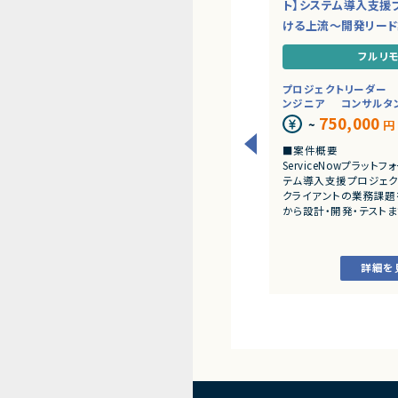
ト】システム導入支援
ける上流～開発リー
フルリ
プロジェクトリーダー
ンジニア
コンサルタ
750,000
~
円
■案件概要
ServiceNowプラッ
テム導入支援プロジェク
クライアントの業務課題
から設計・開発・テスト
だきます。
■業務内容
詳細を
・顧客との要件ヒアリ
・ServiceNowを用
開発、テスト
・JavaScriptによる
・ワークフロー設計お
・詳細設計書、テスト仕
作成
・成果物レビューおよ
・開発メンバーへの技術