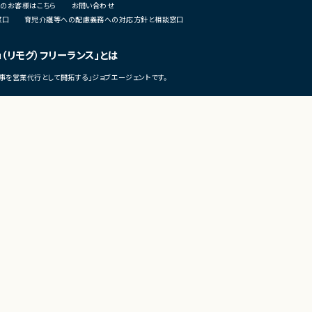
のお客様はこちら
お問い合わせ
析
窓口
育児介護等への配慮義務への対応方針と相談窓口
・仮説立案、検証、優先順位付け
・KPI設計、ロードマップ策定およ
・エンジニア、デザイナー、CS、Bi
u（リモグ）フリーランス」とは
ングとの連携推進
事を営業代行として開拓する」ジョブエージェントです。
■募集背景
・既存サービス拡大および新規プ
化に伴う体制増強
■担当工程
・要件定義
©LASSIC Co., Ltd.
・仕様設計
・プロダクト企画
・開発推進
・運用改善
■その他補足
・フルリモート勤務可能
・10:15から朝会あり
・長期参画前提案件
テレワークの市場調査・トレンド発信メディア
テレワーク・リモートワーク総合研究所（テレリモ総研）