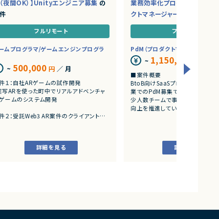
（夜間OK）】Unityエンジニア募集
の
業務効率化プロダクトを推進
件
クトマネージャー募集
の案件
フルリモート
フルリモート
ームプログラマ/ゲームエンジンプログラ
PdM（プロダクトマネージャー）
1,150,000
~
円
／ 月
500,000
~
円
／ 月
■案件概要
件１：自社ARゲームの試作開発
BtoB向けSaaSプロダクトを展
実写ARを使った町中でリアルアドベンチャ
業でのPdM募集です。
ゲームのシステム開発
少人数チームで事業成長とプロダ
向上を推進しています。
件２：受託Web3 AR案件のクライアント開
■プロダクトやサービスの概要
アートとARをつかったWeb3案件
・AI活用の業務効率化サービス
・ワークフロー管理サービス
詳細を見る
詳細を見る
・業務管理サービス
・オンライン認証関連サービス
・新規サービス開発プロジェクト
■業務内容
・担当プロダクトの課題設定、施
・仕様策定、要件定義、開発ディレ
・開発からリリース後の改善施策
・ユーザーインタビューおよび定