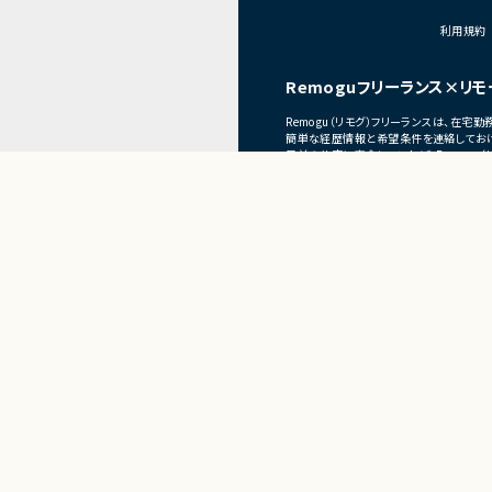
■体制
利用規約
・少人数体制でのプロジ
・クライアントおよび開
Remoguフリーランス×リモ
ニケーションあり
Remogu（リモグ）フリーランスは、在
■募集背景
簡単な経歴情報と希望条件を連絡しておけ
プロジェクト拡大に伴
目前の仕事に専念していれば、Remogu
現在のプロジェクト終了後、スムーズに次
Present
フリーランス×リモートワ
Remogu（リモグ）フリーラ
正社員×リ
リラシク