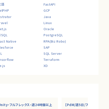
言語
FastAPI
elPHP
GCP
lustrator
Java
ravel
Linux
xt.js
Oracle
/SQL
PostgreSQL
act Native
RPA(Biz Robo)
lesforce
SAP
QL
SQL Server
nsorflow
Terraform
e.js
XD
Unity・フルフレックス・週24時間以上
【PdM/週5日/フルリモ】AI・S