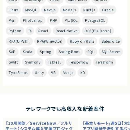
Linux
MySQL
Next.js
Node.js
Nuxt.js
Oracle
Perl
Photoshop
PHP
PL/SQL
PostgreSQL
Python
R
React
React Native
RPA(Biz Robo)
RPA(UiPath)
RPA(WinActor)
Ruby on Rails
Salesforce
SAP
Scala
Spring
Spring Boot
SQL
SQL Server
Swift
Symfony
Tableau
Tensorflow
Terraform
TypeScript
Unity
VB
Vue.js
XD
テレワークでも高収入な新着案件
【10月開始／ServiceNow／フルリ
【基本リモート/週5日】
モート】システム導入支援プロジェク
アプリ開発を牽引するバ