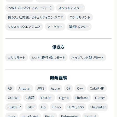
PdM（プロダクトマネージャー）
スクラムマスター
情シス/社内SE/セキュリティエンジニア
コンサルタント
フルスタックエンジニア
マーケター
講師/メンター
働き方
フルリモート
シフト（移行）型リモート
ハイブリッド型リモート
開発経験
AD
Angular
AWS
Azure
C#
C++
CakePHP
COBOL
C言語
FastAPI
Figma
Firebase
Flutter
FuelPHP
GCP
Go
Hono
HTML/CSS
Illustrator
Java
JavaScript
Kotlin
Kubernetes
Laravel