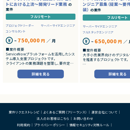
トにおける上流～開発リード業務
ンジニア募集（提案～要
の
案件
装）
の案件
フルリモート
フルリモート
プロジェクトリーダー
サーバーサイドエンジニア
サーバーサイドエンジニア
コンサルタント
フルスタックエンジニア
750,000
650,000
~
円
／ 月
~
円
／ 
■案件概要
■案件概要
ServiceNowプラットフォームを活用したシス
大手小売業界向けのデジタル
テム導入支援プロジェクトです。
を推進するプロジェクトです。
クライアントの業務課題を整理し、要件定義
から設計・開発・テストまで一貫して担当いた
■プロダクトやサービスの概
だきます。
・店舗向けスマホアプリおよび
詳細を見る
詳細を見る
システムの継続的なエンハン
■業務内容
す。
・顧客との要件ヒアリングおよび要件定義
・既にサービス稼働中であり、
・ServiceNowを用いた業務システムの設
年単位で新機能追加や改善を
計、開発、テスト
ースしています。
・JavaScriptによるカスタマイズ開発
・ワークフロー設計および各種機能実装
■業務内容
・詳細設計書、テスト仕様書等のドキュメント
・要件整理および要件定義支
案件リクエストレシピ
よくあるご質問（フリーランス）
運営会社について
作成
・バックエンドシステムの設計
法人のお客様はこちら
お問い合わせ
・成果物レビューおよび品質管理
・コードレビューの実施
・開発メンバーへの技術支援、進捗管理
・リリース対応および品質向
利用規約
プライバシーポリシー
情報セキュリティ対策ルール
・技術課題に対する検討、提案