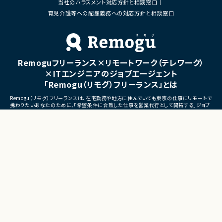
当社のハラスメント対応方針と相談窓口
■体制
・ステークホルダーとの調整お
・少人数体制でのプロジェクト推進
育児介護等への配慮義務への対応方針と相談窓口
ケーション
・クライアントおよび開発メンバーとのコミュ
ニケーションあり
■募集背景
・サービスの継続的な機能拡
■募集背景
募集
プロジェクト拡大に伴う増員募集
Remoguフリーランス×リモートワーク（テレワーク）
■担当工程
・要件定義
×ITエンジニアのジョブエージェント
・基本設計
「Remogu（リモグ）フリーランス」とは
・詳細設計
・実装
Remogu（リモグ）フリーランスは、在宅勤務や地方に住んでいても東京の仕事にリモートで
・テスト
携わりたいあなたのために、「希望条件に合致した仕事を営業代行として開拓する」ジョブ
・リリース対応
エージェントです。
簡単な経歴情報と希望条件を連絡しておけば、あとは放置！
■その他補足
目前の仕事に専念していれば、Remogu（リモグ）のジョブエージェントが、あなたの希望に
合った仕事を探して営業活動を代行。
・複数ベンダーによる混成チ
現在のプロジェクト終了後、スムーズに次の仕事へ移れるよう、あなたが活躍できるポジシ
・全体約100名規模の大型プ
ョンを開拓してきます。
©LASSIC Co., Ltd.
Presents