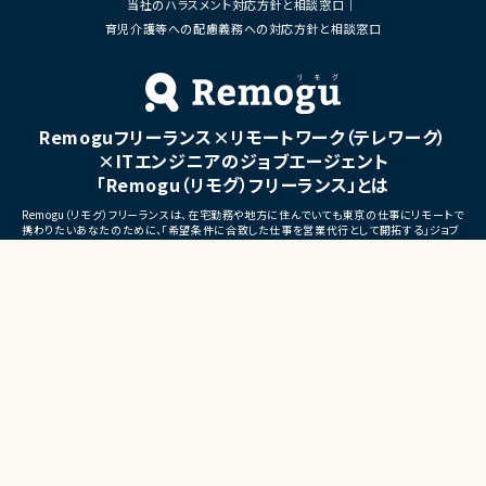
当社のハラスメント対応方針と相談窓口
■体制
・ステークホルダーとの調整お
・少人数体制でのプロジェクト推進
育児介護等への配慮義務への対応方針と相談窓口
ケーション
・クライアントおよび開発メンバーとのコミュ
ニケーションあり
■募集背景
・サービスの継続的な機能拡
■募集背景
募集
プロジェクト拡大に伴う増員募集
Remoguフリーランス×リモートワーク（テレワーク）
■担当工程
・要件定義
×ITエンジニアのジョブエージェント
・基本設計
「Remogu（リモグ）フリーランス」とは
・詳細設計
・実装
Remogu（リモグ）フリーランスは、在宅勤務や地方に住んでいても東京の仕事にリモートで
・テスト
携わりたいあなたのために、「希望条件に合致した仕事を営業代行として開拓する」ジョブ
・リリース対応
エージェントです。
簡単な経歴情報と希望条件を連絡しておけば、あとは放置！
■その他補足
目前の仕事に専念していれば、Remogu（リモグ）のジョブエージェントが、あなたの希望に
合った仕事を探して営業活動を代行。
・複数ベンダーによる混成チ
現在のプロジェクト終了後、スムーズに次の仕事へ移れるよう、あなたが活躍できるポジシ
・全体約100名規模の大型プ
ョンを開拓してきます。
©LASSIC Co., Ltd.
Presents