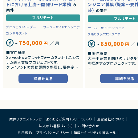
トにおける上流～開発リード業務
ンジニア募集（提案～要
の
案件
装）
の案件
フルリモート
フルリモート
プロジェクトリーダー
サーバーサイドエンジニア
サーバーサイドエンジニア
コンサルタント
フルスタックエンジニア
750,000
650,000
~
円
／ 月
~
円
／ 
■案件概要
■案件概要
ServiceNowプラットフォームを活用したシス
大手小売業界向けのデジタル
テム導入支援プロジェクトです。
を推進するプロジェクトです。
クライアントの業務課題を整理し、要件定義
から設計・開発・テストまで一貫して担当いた
■プロダクトやサービスの概
だきます。
・店舗向けスマホアプリおよび
詳細を見る
詳細を見る
システムの継続的なエンハン
■業務内容
す。
・顧客との要件ヒアリングおよび要件定義
・既にサービス稼働中であり、
・ServiceNowを用いた業務システムの設
年単位で新機能追加や改善を
計、開発、テスト
ースしています。
・JavaScriptによるカスタマイズ開発
・ワークフロー設計および各種機能実装
■業務内容
・詳細設計書、テスト仕様書等のドキュメント
・要件整理および要件定義支
案件リクエストレシピ
よくあるご質問（フリーランス）
運営会社について
作成
・バックエンドシステムの設計
法人のお客様はこちら
お問い合わせ
・成果物レビューおよび品質管理
・コードレビューの実施
・開発メンバーへの技術支援、進捗管理
・リリース対応および品質向
利用規約
プライバシーポリシー
情報セキュリティ対策ルール
・技術課題に対する検討、提案