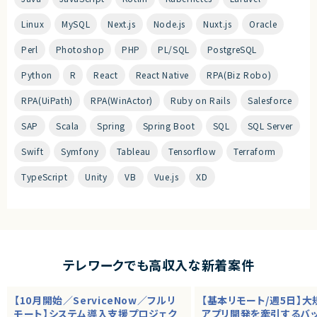
Linux
MySQL
Next.js
Node.js
Nuxt.js
Oracle
Perl
Photoshop
PHP
PL/SQL
PostgreSQL
Python
R
React
React Native
RPA(Biz Robo)
RPA(UiPath)
RPA(WinActor)
Ruby on Rails
Salesforce
SAP
Scala
Spring
Spring Boot
SQL
SQL Server
Swift
Symfony
Tableau
Tensorflow
Terraform
TypeScript
Unity
VB
Vue.js
XD
テレワークでも高収入な新着案件
【10月開始／ServiceNow／フルリ
【基本リモート/週5日】
モート】システム導入支援プロジェク
アプリ開発を牽引するバ