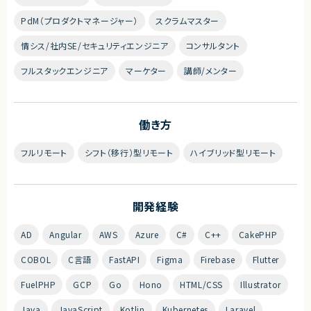
PdM（プロダクトマネージャー）
スクラムマスター
情シス/社内SE/セキュリティエンジニア
コンサルタント
フルスタックエンジニア
マーケター
講師/メンター
働き方
フルリモート
シフト（移行）型リモート
ハイブリッド型リモート
開発経験
AD
Angular
AWS
Azure
C#
C++
CakePHP
COBOL
C言語
FastAPI
Figma
Firebase
Flutter
FuelPHP
GCP
Go
Hono
HTML/CSS
Illustrator
Java
JavaScript
Kotlin
Kubernetes
Laravel