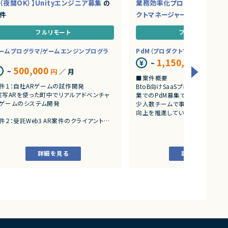
（夜間OK）】Unityエンジニア募集
の
業務効率化プロダクトを推進
件
クトマネージャー募集
の案件
フルリモート
フルリモート
ームプログラマ/ゲームエンジンプログラ
PdM（プロダクトマネージャー）
1,150,000
~
円
／ 月
500,000
~
円
／ 月
■案件概要
件１：自社ARゲームの試作開発
BtoB向けSaaSプロダクトを展
実写ARを使った町中でリアルアドベンチャ
業でのPdM募集です。
ゲームのシステム開発
少人数チームで事業成長とプロダ
向上を推進しています。
件２：受託Web3 AR案件のクライアント開
■プロダクトやサービスの概要
アートとARをつかったWeb3案件
・AI活用の業務効率化サービス
・ワークフロー管理サービス
詳細を見る
詳細を見る
・業務管理サービス
・オンライン認証関連サービス
・新規サービス開発プロジェクト
■業務内容
・担当プロダクトの課題設定、施
・仕様策定、要件定義、開発ディレ
・開発からリリース後の改善施策
・ユーザーインタビューおよび定