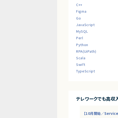
C++
Figma
Go
JavaScript
MySQL
Perl
Python
RPA(UiPath)
Scala
Swift
TypeScript
テレワークでも高収
【10月開始／Servi