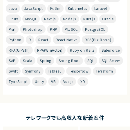
Java
JavaScript
Kotlin
Kubernetes
Laravel
Linux
MySQL
Next.js
Node.js
Nuxt.js
Oracle
Perl
Photoshop
PHP
PL/SQL
PostgreSQL
Python
R
React
React Native
RPA(Biz Robo)
RPA(UiPath)
RPA(WinActor)
Ruby on Rails
Salesforce
SAP
Scala
Spring
Spring Boot
SQL
SQL Server
Swift
Symfony
Tableau
Tensorflow
Terraform
TypeScript
Unity
VB
Vue.js
XD
テレワークでも高収入な新着案件