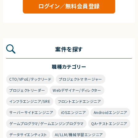
ログイン／無料会員登録
契約形態
業務委託(準委任契約)
契約元
株式会社LASSIC
案件を探す
エージェントから
★フルリモート※日本にお住いの方のみの募集になります
★大手グループ会社の案件です！
職種カテゴリー
★中長期で参画いただける案件です！
★弊社から20名以上参画中の企業様になります！※事業部は異なります
★横新規開発の立ち上げや横断的にプロジェクトを見ることができます。
CTO/VPoE/テックリード
プロジェクトマネージャー
プロジェクトリーダー
Webデザイナー/ディレクター
インフラエンジニア/SRE
フロントエンドエンジニア
サーバーサイドエンジニア
iOSエンジニア
Androidエンジニア
ゲームプログラマ/ゲームエンジンプログラマ
QA・テストエンジニア
データサイエンティスト
AI/LLM/機械学習エンジニア