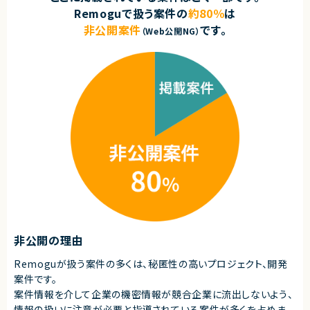
単に技術に精通しているだけではなく、事業を成長させ続けるために技術
Remoguで扱う案件の
約80％
は
を最大限に活用するといった技術投資の目線と、開発組織を牽引していくこ
とができるリーダーシップを持った、CTOやテックリード等の経験を持った仲
非公開案件
です。
（Web公開NG）
間を強く求めています。
■業務内容
あらゆる事業部や横断的な企画を推進する部門と連携しています。
新規開発の立ち上げや横断的にプロジェクトを見ることができるので、様々
なプロジェクトに関わることができます。
・CTOやVPoEと連携して開発組織および様々なプロダクトの課題解決
・全社横断のプロジェクトや新規事業の立ち上げを事業計画フェーズから支
援
・アーキテクチャレビューや技術的課題の解決といった事業部支援
・生産性向上とリスク軽減のためのモダン化をインフラ、アプリケーションの
両面から推進
・開発組織の課題解決、エンジニアの育成、採用支援
■ポジションの魅力
特定のプロダクトを持たない組織だからこそ俯瞰的に課題を見極め、全体
最適となる解決策を打っていくことが求められます。
テックリード室として全社を俯瞰して施策を考えるだけでなく、主担当となる
非公開の理由
事業においては事業部の開発チームと共に事業に深くコミットしていただく
ので、俯瞰と詳細、複数の視点を持って大きな課題に取り組む力を身につけ
Remoguが扱う案件の多くは、秘匿性の高いプロジェクト、開発
られる環境です。
案件です。
○開発統括本部テックリード室
案件情報を介して企業の機密情報が競合企業に流出しないよう、
- 19名
情報の扱いに注意が必要と指導されている案件が多くを占めま