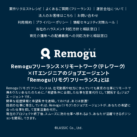
・Databricks上での分析用データ基盤およ
び帳票出力基盤の構築
■募集背景
案件リクエストレシピ
よくあるご質問（フリーランス）
運営会社について
・各種データ検証、テスト対応
・開発体制強化に伴う増員募
法人のお客様はこちら
お問い合わせ
・周辺システムとのデータ連携設計および実
装支援
■担当工程
利用規約
プライバシーポリシー
情報セキュリティ対策ルール
・設計 ・実装 ・テスト ・不具合
当社のハラスメント対応方針と相談窓口
■その他補足
・フルリモート勤務 （初日のみ目黒へ出社）
育児介護等への配慮義務への対応方針と相談窓口
■その他補足
・テレワーク主体での勤務で
・状況に応じて新横浜または
いへの出社が発生する可能性
・長期参画が見込まれる案件
Remoguフリーランス×リモートワーク（テレワーク）
×ITエンジニアのジョブエージェント
「Remogu（リモグ）フリーランス」とは
Remogu（リモグ）フリーランスは、在宅勤務や地方に住んでいても東京の仕事にリモートで
携わりたいあなたのために、「希望条件に合致した仕事を営業代行として開拓する」ジョブ
エージェントです。
簡単な経歴情報と希望条件を連絡しておけば、あとは放置！
目前の仕事に専念していれば、Remogu（リモグ）のジョブエージェントが、あなたの希望に
合った仕事を探して営業活動を代行。
現在のプロジェクト終了後、スムーズに次の仕事へ移れるよう、あなたが活躍できるポジシ
ョンを開拓してきます。
©LASSIC Co., Ltd.