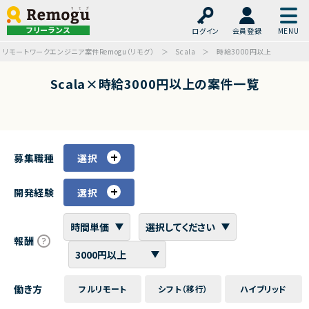
フリーランス
ログイン
会員登録
リモートワークエンジニア案件Remogu（リモグ）
Scala
時給3000円以上
Scala×時給3000円以上の案件一覧
募集職種
選択
開発経験
選択
報酬
働き方
フルリモート
シフト（移行）
ハイブリッド