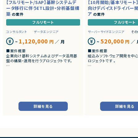
【フルリモート/SAP】基幹システムデ
【10月開始/基本リモート
ータ移行に伴うETL設計・分析基盤構
向けデバイスドライバー
築
ア
の案件
の案件
フルリモート
フルリモート
コンサルタント
データエンジニア
サーバーサイドエンジニア
その
1,120,000
520,000
~
円
／ 月
~
円
／ 
■案件概要
■案件概要
企業向け基幹システムおよびデータ活用基
組込みソフトウェア開発を中
盤の構築・運用を行うプロジェクトです。
ロジェクトです 。
■プロダクトやサービスの概要
■プロダクトやサービスの概
・SAP ECC 6.0およびSAP BWからDatabri
・画像機器向けソフトウェア
cks環境へのデータ連携・移行を実施します。
・組込みLinux環境上で動作
・EOSを迎えるSAP BW環境の刷新に伴い、
およびデバイスドライバー開
既存帳票出力ロジックのリプレイスを行いま
す。
■業務内容
・組込みLinux環境における
■業務内容
バーの開発
詳細を見る
詳細を見る
・SAP BWの既存データモデルおよび帳票出
・ソフトウェア評価および不
力ロジックの調査、分析
・機能不具合および性能不具
・SAP ECC 6.0／SAP BWからDatabricks
析、修正対応
へのデータ連携方式の設計
・試験項目の追加および改善
・ETL処理の基本設計、詳細設計および設計
・テストプログラムの作成
書作成
・関連ドキュメント整備