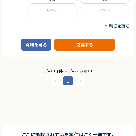
MySQL
Next.js
Nuxt.js
React
Scala
TypeScript
職種
詳細を見る
応募する
CTO/VPoE/テックリード
インフラエンジニア/SRE
フロントエンドエンジニア
サーバーサイドエンジニア
業務内容
1件中 1件〜1件を表示中
■事業概要
事業部を横断した開発の支援を行う部署です。
1
事業立ち上げの支援や事業ブーストするための横断支援を行います。
一つのサービスだけじゃなく、様々なサービスと関わり事業をブーストするた
めに動きます。
迅速なキャッチアップを求められますが横断的に事業に関わることで様々な
開発環境に携わることができます。
今回は開発支援のプロジェクトの増加に基づき、開発業務から開発支援を
行っていただくフルスタックエンジニアを募集します！
■募集背景
テックリード室は支援を求めている各事業や全社横断的なプロジェクトにた
いして技術支援を行う組織です。
ここに掲載されている案件はごく一部です。