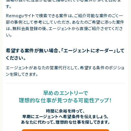
アダルトコンテンツ有り
す。
※あらかじめご理解の上、ご応募をお願いいたします
Remoguサイトで検索できる案件は、ご紹介可能な案件のごく一
求めるスキル
部の事例として参考にしていただき、
あなたのご希望に添った案件
【必須スキル】
は、無料会員登録の後、エージェントから直接ご紹介させてくださ
・大規模システムにおける技術選定などの意志決定に関わった経験
い。
・コンテナ、CI/CD、マイクロサービス等のモダンな技術の経験
・インフラからバックエンド、フロントエンドまでの広い実装経験
■下記の言語を複数経験のある方
希望する案件が無い場合、「エージェントにオーダー」して
・Next.js
・Go
ください。
・Github Actions
・Terraform
エージェントがあなたの営業代行として、希望する条件のポジショ
・MySQL
・Redis
ンを探してきます。
・GCP, AWS
【歓迎条件】
早めのエントリーで
・大規模サービスの開発に携わったことがある
・CTO、テックリードとして開発組織をリードしてきた経験
理想的な仕事が見つかる可能性アップ！
・Next.jsの実務経験
・Goの実務経験
時間に余裕を持って、
・Github Actions、CircleCIの実務経験
・MySQL（Spannerも含む）の実務経験
早期にエージェントへ希望条件を伝えましょう。
・GCP, AWSの実務経験
あなたに代わって、理想的な仕事を探してきます。
・フロントエンドのテストを書いたことがある
・コストを意識しながらコードを書くことができる