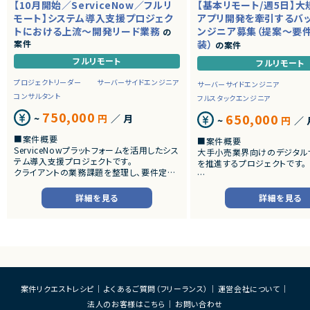
【10月開始／ServiceNow／フルリ
【基本リモート/週5日】
モート】システム導入支援プロジェク
アプリ開発を牽引するバ
トにおける上流～開発リード業務
ンジニア募集（提案～要
の
案件
装）
の案件
フルリモート
フルリモート
プロジェクトリーダー
サーバーサイドエンジニア
サーバーサイドエンジニア
コンサルタント
フルスタックエンジニア
750,000
650,000
~
円
／ 月
~
円
／ 
■案件概要
■案件概要
ServiceNowプラットフォームを活用したシス
大手小売業界向けのデジタル
テム導入支援プロジェクトです。
を推進するプロジェクトです。
クライアントの業務課題を整理し、要件定義
から設計・開発・テストまで一貫して担当いた
■プロダクトやサービスの概
だきます。
・店舗向けスマホアプリおよび
詳細を見る
詳細を見る
システムの継続的なエンハン
■業務内容
す。
・顧客との要件ヒアリングおよび要件定義
・既にサービス稼働中であり、
・ServiceNowを用いた業務システムの設
年単位で新機能追加や改善を
計、開発、テスト
ースしています。
・JavaScriptによるカスタマイズ開発
・ワークフロー設計および各種機能実装
■業務内容
・詳細設計書、テスト仕様書等のドキュメント
・要件整理および要件定義支
案件リクエストレシピ
よくあるご質問（フリーランス）
運営会社について
作成
・バックエンドシステムの設計
法人のお客様はこちら
お問い合わせ
・成果物レビューおよび品質管理
・コードレビューの実施