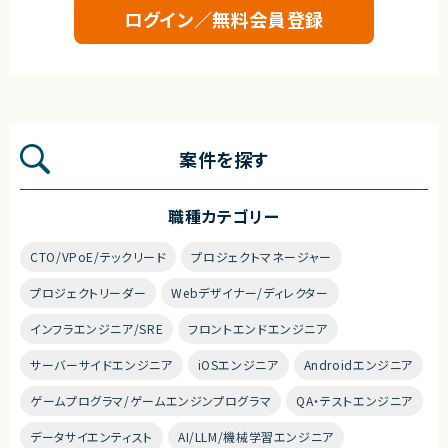
ログイン／無料会員登録
契約形態
業務委託(準委任契約)
契約元
株式会社LASSIC
案件を探す
エージェントから
★フルリモート※日本にお住いの方のみの募集になります
★大手グループ会社の案件です！
職種カテゴリー
★中長期で参画いただける案件です！
★弊社から20名以上参画中の企業様になります！※事業部は異なります
★横新規開発の立ち上げや横断的にプロジェクトを見ることができます。
CTO/VPoE/テックリード
プロジェクトマネージャー
プロジェクトリーダー
Webデザイナー/ディレクター
インフラエンジニア/SRE
フロントエンドエンジニア
サーバーサイドエンジニア
iOSエンジニア
Androidエンジニア
ゲームプログラマ/ゲームエンジンプログラマ
QA・テストエンジニア
データサイエンティスト
AI/LLM/機械学習エンジニア