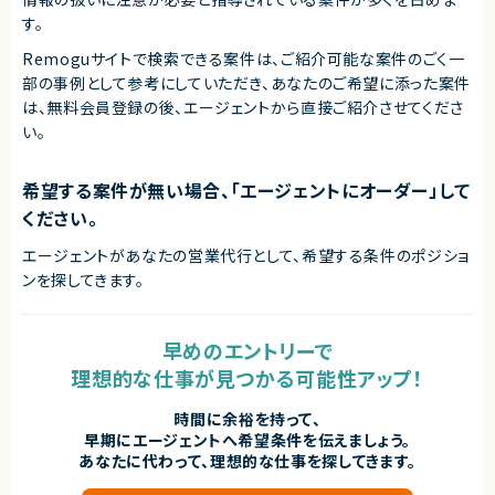
アダルトコンテンツ有り
す。
※あらかじめご理解の上、ご応募をお願いいたします
Remoguサイトで検索できる案件は、ご紹介可能な案件のごく一
求めるスキル
部の事例として参考にしていただき、
あなたのご希望に添った案件
【必須スキル】
は、無料会員登録の後、エージェントから直接ご紹介させてくださ
・大規模システムにおける技術選定などの意志決定に関わった経験
い。
・コンテナ、CI/CD、マイクロサービス等のモダンな技術の経験
・インフラからバックエンド、フロントエンドまでの広い実装経験
■下記の言語を複数経験のある方
希望する案件が無い場合、「エージェントにオーダー」して
・Next.js
・Go
ください。
・Github Actions
・Terraform
エージェントがあなたの営業代行として、希望する条件のポジショ
・MySQL
・Redis
ンを探してきます。
・GCP, AWS
【歓迎条件】
早めのエントリーで
・大規模サービスの開発に携わったことがある
・CTO、テックリードとして開発組織をリードしてきた経験
理想的な仕事が見つかる可能性アップ！
・Next.jsの実務経験
・Goの実務経験
時間に余裕を持って、
・Github Actions、CircleCIの実務経験
・MySQL（Spannerも含む）の実務経験
早期にエージェントへ希望条件を伝えましょう。
・GCP, AWSの実務経験
あなたに代わって、理想的な仕事を探してきます。
・フロントエンドのテストを書いたことがある
・コストを意識しながらコードを書くことができる