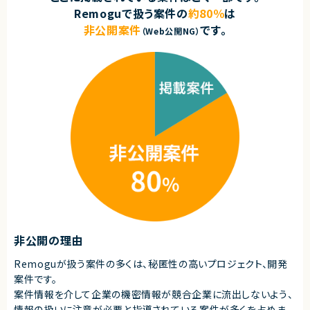
単に技術に精通しているだけではなく、事業を成長させ続けるために技術
Remoguで扱う案件の
約80％
は
を最大限に活用するといった技術投資の目線と、開発組織を牽引していくこ
とができるリーダーシップを持った、CTOやテックリード等の経験を持った仲
非公開案件
です。
（Web公開NG）
間を強く求めています。
■業務内容
あらゆる事業部や横断的な企画を推進する部門と連携しています。
新規開発の立ち上げや横断的にプロジェクトを見ることができるので、様々
なプロジェクトに関わることができます。
・CTOやVPoEと連携して開発組織および様々なプロダクトの課題解決
・全社横断のプロジェクトや新規事業の立ち上げを事業計画フェーズから支
援
・アーキテクチャレビューや技術的課題の解決といった事業部支援
・生産性向上とリスク軽減のためのモダン化をインフラ、アプリケーションの
両面から推進
・開発組織の課題解決、エンジニアの育成、採用支援
■ポジションの魅力
特定のプロダクトを持たない組織だからこそ俯瞰的に課題を見極め、全体
最適となる解決策を打っていくことが求められます。
テックリード室として全社を俯瞰して施策を考えるだけでなく、主担当となる
非公開の理由
事業においては事業部の開発チームと共に事業に深くコミットしていただく
ので、俯瞰と詳細、複数の視点を持って大きな課題に取り組む力を身につけ
Remoguが扱う案件の多くは、秘匿性の高いプロジェクト、開発
られる環境です。
案件です。
○開発統括本部テックリード室
案件情報を介して企業の機密情報が競合企業に流出しないよう、
- 19名
情報の扱いに注意が必要と指導されている案件が多くを占めま