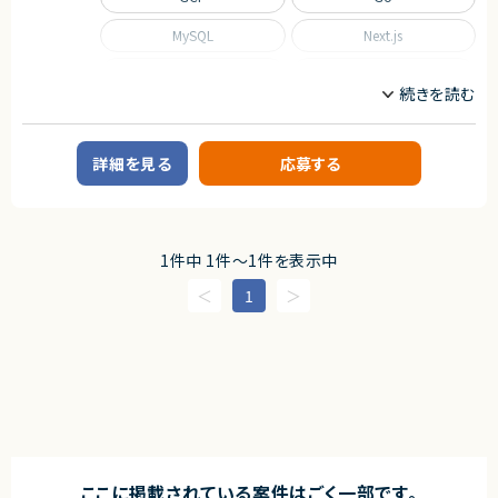
MySQL
Next.js
Nuxt.js
React
Scala
TypeScript
職種
詳細を見る
応募する
CTO/VPoE/テックリード
インフラエンジニア/SRE
フロントエンドエンジニア
サーバーサイドエンジニア
業務内容
1件中 1件〜1件を表示中
■事業概要
事業部を横断した開発の支援を行う部署です。
1
事業立ち上げの支援や事業ブーストするための横断支援を行います。
一つのサービスだけじゃなく、様々なサービスと関わり事業をブーストするた
めに動きます。
迅速なキャッチアップを求められますが横断的に事業に関わることで様々な
開発環境に携わることができます。
今回は開発支援のプロジェクトの増加に基づき、開発業務から開発支援を
行っていただくフルスタックエンジニアを募集します！
■募集背景
テックリード室は支援を求めている各事業や全社横断的なプロジェクトにた
いして技術支援を行う組織です。
ここに掲載されている案件はごく一部です。