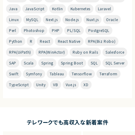
Java
JavaScript
Kotlin
Kubernetes
Laravel
Linux
MySQL
Next.js
Node.js
Nuxt.js
Oracle
Perl
Photoshop
PHP
PL/SQL
PostgreSQL
Python
R
React
React Native
RPA(Biz Robo)
RPA(UiPath)
RPA(WinActor)
Ruby on Rails
Salesforce
SAP
Scala
Spring
Spring Boot
SQL
SQL Server
Swift
Symfony
Tableau
Tensorflow
Terraform
TypeScript
Unity
VB
Vue.js
XD
テレワークでも高収入な新着案件