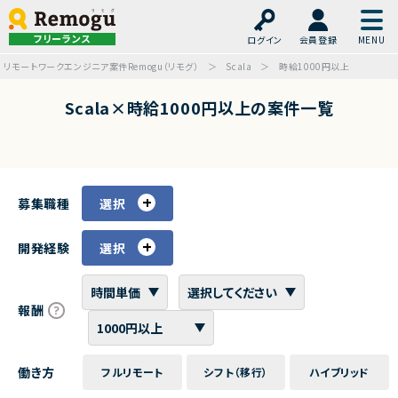
フリーランス
ログイン
会員登録
リモートワークエンジニア案件Remogu（リモグ）
Scala
時給1000円以上
Scala×時給1000円以上の案件一覧
募集職種
選択
開発経験
選択
報酬
働き方
フルリモート
シフト（移行）
ハイブリッド