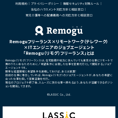
・開発メンバーへの技術支援、進捗管理
・リリース対応および品質向
利用規約
プライバシーポリシー
情報セキュリティ対策ルール
・技術課題に対する検討、提案
当社のハラスメント対応方針と相談窓口
■体制
・ステークホルダーとの調整お
・少人数体制でのプロジェクト推進
育児介護等への配慮義務への対応方針と相談窓口
ケーション
・クライアントおよび開発メンバーとのコミュ
ニケーションあり
■募集背景
・サービスの継続的な機能拡
■募集背景
募集
プロジェクト拡大に伴う増員募集
Remoguフリーランス×リモートワーク（テレワーク）
■担当工程
・要件定義
×ITエンジニアのジョブエージェント
・基本設計
「Remogu（リモグ）フリーランス」とは
・詳細設計
・実装
Remogu（リモグ）フリーランスは、在宅勤務や地方に住んでいても東京の仕事にリモートで
・テスト
携わりたいあなたのために、「希望条件に合致した仕事を営業代行として開拓する」ジョブ
・リリース対応
エージェントです。
簡単な経歴情報と希望条件を連絡しておけば、あとは放置！
■その他補足
目前の仕事に専念していれば、Remogu（リモグ）のジョブエージェントが、あなたの希望に
合った仕事を探して営業活動を代行。
・複数ベンダーによる混成チ
現在のプロジェクト終了後、スムーズに次の仕事へ移れるよう、あなたが活躍できるポジシ
・全体約100名規模の大型プ
ョンを開拓してきます。
©LASSIC Co., Ltd.