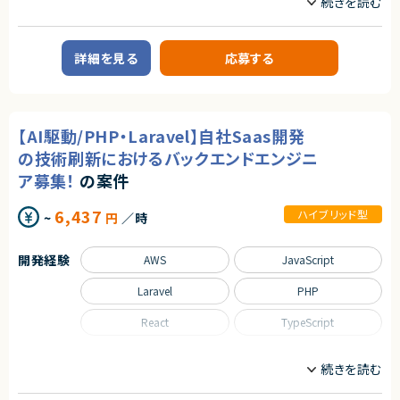
契約元
■必須スキル
フロントエンドエンジニア
サーバーサイドエンジニア
・インフラエンジニアとしてのAWSの設計・構築・運用経験が豊富な方
株式会社LASSIC
・AI駆動開発を前提としたインフラ構築やアーキテクチャ選定に意欲的な方
契約形態
業務内容
・開発チームと連携してモダンな環境を構築できる方
エージェントから
詳細を見る
応募する
業務委託(準委任契約)
・CI/CD環境の構築経験
■企業概要
★ CEO直下・1人目エンジニアとして、0→1のSaaS立ち上げを主導できま
・IaC（Terraform、AWS CDK）構築経験
HR系クラウドサービスを展開する企業です。
契約元
す
★ 日本全体のサプライチェーンを支える社会的インパクトの大きいプロダク
■プロダクトやサービスの概要
株式会社LASSIC
ト開発に携われます
■歓迎スキル
・法人向けクラウドサービスの開発・運用
【AI駆動/PHP・Laravel】自社Saas開発
★ 技術選定からアーキテクチャ設計、開発プロセス構築まで大きな裁量を
・IaC（Terraform、AWS CDK）構築経験
エージェントから
持って推進できます
・コンテナ基盤（Docker、ECS、EKS）運用経験
■業務内容
の技術刷新におけるバックエンドエンジニ
★ フロントエンド〜バックエンド〜クラウドまでフルスタックで関与でき、技
・SRE・監視設計・運用改善経験
★フルリモート※日本にお住いの方のみの募集になります
・既存フロントエンド（React）のUI/UX改善およびモダン化対応
ア募集！
の案件
術力を最大限発揮できます
・生成AI活用による業務改善経験IaC（Terraform、AWS CDK）構築経験
★大手グループ会社の案件です！
・バックエンド（PHP / Laravel）の改修およびリファクタリング
・コンテナ基盤（Docker、ECS、EKS）運用経験
★中長期で参画いただける案件です！
・既存APIの設計見直しおよび新APIへの移行対応
・CI/CD環境の構築経験
★弊社から20名以上参画中の企業様になります！※事業部は異なります
・新機能の設計、実装、テスト
6,437
ハイブリッド型
~
円
／時
・SRE・監視設計・運用改善経験
★横新規開発の立ち上げや横断的にプロジェクトを見ることができます。
・生成AIツール（Copilot等）を活用した設計書・ドキュメント作成
・生成AI活用による業務改善の実務経験
・テストコードの作成および自動化（ユニットテスト・E2Eテスト）
・コードレビューおよび品質改善活動
開発経験
AWS
JavaScript
・プロダクト・カスタマーサクセスチームとの仕様調整
契約形態
業務委託(準委任契約)
Laravel
PHP
■担当工程
・設計、実装、テスト、運用改善
契約元
React
TypeScript
求めるスキル
株式会社LASSIC
職種
■必須スキル
エージェントから
・TypeScript/Reactでの開発経験3年以上のエンジニア
サーバーサイドエンジニア
・PHP/Laravelでの開発経験3年以上のエンジニア
◎AIツールをフル活用した最先端の開発環境でスキルアップが可能！