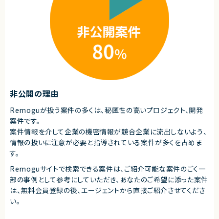
■歓迎スキル
・Next.jsを用いた開発経験
・フロントエンドのリプレイス・モダナイズ経験
・GitHub CopilotやChatGPTなど生成AIを活用した開発経験
契約形態
業務委託(準委任契約)
契約元
非公開の理由
株式会社LASSIC
エージェントから
Remoguが扱う案件の多くは、秘匿性の高いプロジェクト、開発
案件です。
◎AIツールをフル活用した最先端の開発環境でスキルアップが可能！
◎大規模リプレイス案件の中核としてモダン化に深く関われます！
案件情報を介して企業の機密情報が競合企業に流出しないよう、
◎フロントを軸にバックエンドや設計まで幅広く経験できます！
情報の扱いに注意が必要と指導されている案件が多くを占めま
◎プロダクトチームと連携し上流工程から関わることができます！
す。
Remoguサイトで検索できる案件は、ご紹介可能な案件のごく一
部の事例として参考にしていただき、
あなたのご希望に添った案件
は、無料会員登録の後、エージェントから直接ご紹介させてくださ
い。