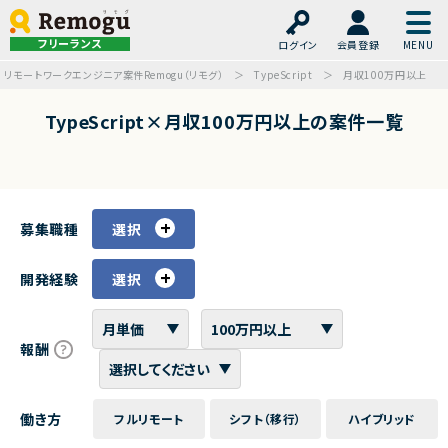
フリーランス
ログイン
会員登録
リモートワークエンジニア案件Remogu（リモグ）
TypeScript
月収100万円以上
TypeScript×月収100万円以上の案件一覧
募集職種
選択
開発経験
選択
報酬
働き方
フルリモート
シフト（移行）
ハイブリッド