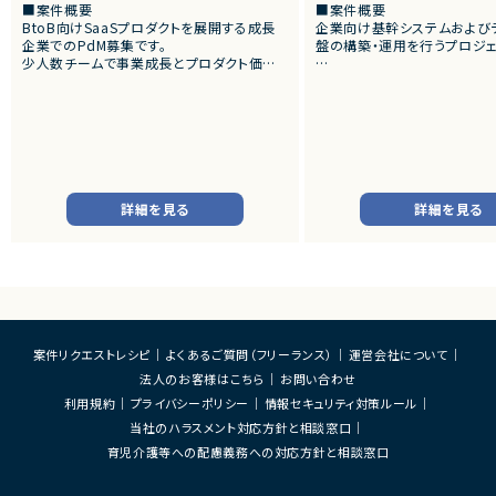
■案件概要
■案件概要
BtoB向けSaaSプロダクトを展開する成長
企業向け基幹システムおよび
企業でのPdM募集です。
盤の構築・運用を行うプロジェ
少人数チームで事業成長とプロダクト価値
向上を推進しています。
■プロダクトやサービスの概
・SAP ECC 6.0およびSAP B
■プロダクトやサービスの概要
cks環境へのデータ連携・移行
・AI活用の業務効率化サービス
・EOSを迎えるSAP BW環境
・ワークフロー管理サービス
既存帳票出力ロジックのリプ
・業務管理サービス
す。
・オンライン認証関連サービス
・新規サービス開発プロジェクト
■業務内容
詳細を見る
詳細を見る
・SAP BWの既存データモデ
■業務内容
力ロジックの調査、分析
・担当プロダクトの課題設定、施策立案
・SAP ECC 6.0／SAP BWからD
・仕様策定、要件定義、開発ディレクション
へのデータ連携方式の設計
・開発からリリース後の改善施策推進
・ETL処理の基本設計、詳細
・ユーザーインタビューおよび定量データ分
書作成
析
・Databricks上での分析用
・仮説立案、検証、優先順位付け
び帳票出力基盤の構築
案件リクエストレシピ
よくあるご質問（フリーランス）
運営会社について
・KPI設計、ロードマップ策定および運用
・各種データ検証、テスト対応
法人のお客様はこちら
お問い合わせ
・エンジニア、デザイナー、CS、Biz、マーケテ
・周辺システムとのデータ連
ィングとの連携推進
装支援
利用規約
プライバシーポリシー
情報セキュリティ対策ルール
当社のハラスメント対応方針と相談窓口
■募集背景
■その他補足
・既存サービス拡大および新規プロダクト強
育児介護等への配慮義務への対応方針と相談窓口
・フルリモート勤務 （初日の
化に伴う体制増強