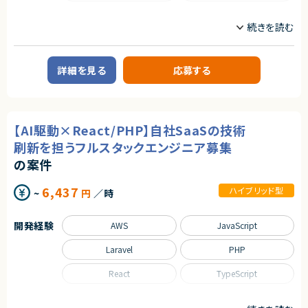
アダルトコンテンツ有り
求めるスキル
職種
※あらかじめご理解の上、ご応募をお願いいたします
【必須スキル】
インフラエンジニア/SRE
・エンジニア経験5年以上
求めるスキル
・サーバーサイド開発経験：2年以上
業務内容
・フロントエンド開発経験：2年以上
【必須スキル】
詳細を見る
応募する
・本番環境におけるクラウドインフラ構築・運用経験：2年以上
・大規模システムにおける技術選定などの意志決定に関わった経験
■企業概要
（監視、バックアップ、障害対応、セキュリティ要件考慮）
・コンテナ、CI/CD、マイクロサービス等のモダンな技術の経験
HR領域のクラウドサービスを提供する企業です。
・静的型付け言語での開発経験：2年以上
・インフラからバックエンド、フロントエンドまでの広い実装経験
・マルチテナント構成のBtoB SaaS設計・開発経験
■下記の言語を複数経験のある方
■プロダクトやサービスの概要
・「何を・なぜ作るのか」を自ら定義した経験
・Next.js
・既存のHR系クラウドサービスのモダン化プロジェクト
【AI駆動×React/PHP】自社SaaSの技術
・アジャイル開発、要件定義、PdM／PjM的な関与経験
・Go
・チーム開発および技術的意思決定経験
・Github Actions
■業務内容
刷新を担うフルスタックエンジニア募集
・技術選定、開発・運用プロセス設計の経験
・Terraform
・AWS環境の設計・構築・運用（可用性・パフォーマンス改善含む）
・AIコーディングの実務利用経験
・MySQL
の案件
・既存HRクラウドサービスのインフラモダナイズ対応
・Redis
・アプリケーション開発チームと連携したアーキテクチャ改善支援
【歓迎スキル】
・GCP, AWS
・CI/CDパイプラインの整備および運用自動化
6,437
ハイブリッド型
~
円
／時
・新規事業／プロダクト立ち上げ経験
・監視設計および運用改善（SLI/SLOの導入検討）
・Next.js／React／TypeScriptの実務経験
【歓迎条件】
・API基盤の運用およびバージョン管理におけるインフラ側対応
・AWSインフラ構築・運用経験
・大規模サービスの開発に携わったことがある
・生成AIを活用した設計書作成・運用効率化の推進
開発経験
AWS
JavaScript
・セキュリティ領域への興味・知見
・CTO、テックリードとして開発組織をリードしてきた経験
・AIツールを活用した品質改善・コードレビュー支援基盤の構築
・開発組織の立ち上げ・拡大経験
・Next.jsの実務経験
・障害対応および再発防止策の検討
・事業・チーム成長への強いコミット意欲
・Goの実務経験
Laravel
PHP
・Github Actions、CircleCIの実務経験
■担当工程
・MySQL（Spannerも含む）の実務経験
契約形態
・設計、構築、テスト、運用
React
TypeScript
・GCP, AWSの実務経験
業務委託(準委任契約)
・フロントエンドのテストを書いたことがある
求めるスキル
職種
・コストを意識しながらコードを書くことができる