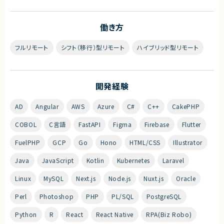
働き方
フルリモート
シフト（移行）型リモート
ハイブリッド型リモート
開発経験
AD
Angular
AWS
Azure
C#
C++
CakePHP
COBOL
C言語
FastAPI
Figma
Firebase
Flutter
FuelPHP
GCP
Go
Hono
HTML/CSS
Illustrator
Java
JavaScript
Kotlin
Kubernetes
Laravel
Linux
MySQL
Next.js
Node.js
Nuxt.js
Oracle
Perl
Photoshop
PHP
PL/SQL
PostgreSQL
Python
R
React
React Native
RPA(Biz Robo)