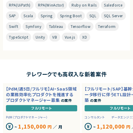
RPA(UiPath)
RPA(WinActor)
Ruby on Rails
Salesforce
SAP
Scala
Spring
Spring Boot
SQL
SQL Server
Swift
Symfony
Tableau
Tensorflow
Terraform
TypeScript
Unity
VB
Vue.js
XD
テレワークでも高収入な新着案件
【PdM/週5日/フルリモ】AI・SaaS領域
【フルリモート/SAP】基
の業務効率化プロダクトを推進する
ータ移行に伴うETL設計
プロダクトマネージャー募集
築
の案件
の案件
フルリモート
フルリモート
PdM（プロダクトマネージャー）
コンサルタント
データエンジニ
1,150,000
1,120,000
~
円
／ 月
~
円