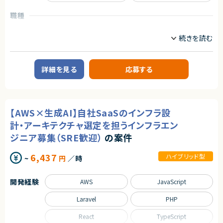
単に技術に精通しているだけではなく、事業を成長させ続けるために技術
を最大限に活用するといった技術投資の目線と、開発組織を牽引していくこ
職種
とができるリーダーシップを持った、CTOやテックリード等の経験を持った仲
間を強く求めています。
フロントエンドエンジニア
サーバーサイドエンジニア
■業務内容
業務内容
あらゆる事業部や横断的な企画を推進する部門と連携しています。
【案件概要】
新規開発の立ち上げや横断的にプロジェクトを見ることができるので、様々
新規事業に対応するSaaSプロダクト開発案件です。
なプロジェクトに関わることができます。
詳細を見る
応募する
本案件では、サプライチェーン強化に向けたセキュリティ対策評価制度の基
・CTOやVPoEと連携して開発組織および様々なプロダクトの課題解決
盤となる新プロダクトを、CEO直下・1人目エンジニアとして0→1で構築して
・全社横断のプロジェクトや新規事業の立ち上げを事業計画フェーズから支
いただきます。
援
日本全体のサプライチェーンを支える次世代の業界標準プラットフォームを
・アーキテクチャレビューや技術的課題の解決といった事業部支援
目指す、社会的インパクトの大きい案件です。
・生産性向上とリスク軽減のためのモダン化をインフラ、アプリケーションの
【AWS×生成AI】自社SaaSのインフラ設
両面から推進
【業務内容】
・開発組織の課題解決、エンジニアの育成、採用支援
計・アーキテクチャ選定を担うインフラエン
■短期（参画直後）
・新規SaaSプロダクトの設計・開発・運用
ジニア募集（SRE歓迎）
の案件
（フロントエンド／バックエンド／クラウドインフラ）
■ポジションの魅力
・技術選定、開発・運用プロセスの構築
特定のプロダクトを持たない組織だからこそ俯瞰的に課題を見極め、全体
6,437
ハイブリッド型
~
円
／時
・経営陣・顧客と連携した要件定義、ロードマップ策定
最適となる解決策を打っていくことが求められます。
・AIツールを活用した開発効率化
テックリード室として全社を俯瞰して施策を考えるだけでなく、主担当となる
事業においては事業部の開発チームと共に事業に深くコミットしていただく
開発経験
AWS
JavaScript
■中長期
ので、俯瞰と詳細、複数の視点を持って大きな課題に取り組む力を身につけ
・パフォーマンス・スケーラビリティを考慮したアーキテクチャ設計
られる環境です。
・大規模開発・他サービス連携に向けた技術的リード
Laravel
PHP
・チームリーダーとしての開発推進
○開発統括本部テックリード室
・開発組織づくり（採用・ピープルマネジメント）
- 19名
React
TypeScript