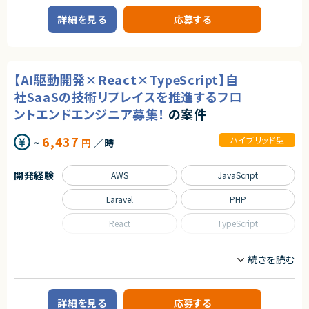
・テストコード記述やAIツールをフル活用したスピード開発が得意な方
◎インフラだけでなくアーキテクチャ選定から関われる裁量の大きいポジシ
業務内容
・他チームとリスペクトを持って協調・会話できる方。
ョン！
詳細を見る
応募する
・AI駆動開発のご経験をお持ちの方
■企業概要
◎モダン化プロジェクトのコアメンバーとして価値の高い経験が積めます！
HR系クラウドサービスを展開する企業です。
◎プロダクト・CSチームと連携しながら上流工程にも関われます！
■求める人物像
・AIツールを活用した開発に前向きな方
■プロダクトやサービスの概要
・チームでのコミュニケーションを大切にできる方
・業務支援系のWebサービス開発
【AI駆動開発×React×TypeScript】自
■業務内容
契約形態
社SaaSの技術リプレイスを推進するフロ
・バックエンド（PHP/Laravel）のリプレイスおよびアーキテクチャ再設計
業務委託(準委任契約)
ントエンドエンジニア募集！
の案件
・新旧APIの整理および段階的な移行対応
・既存機能の改善および新機能開発
契約元
・生成AIを活用した設計書（Markdown）の作成・更新
6,437
ハイブリッド型
~
円
／時
・AIによるテストコード生成および品質向上施策の実施
株式会社LASSIC
・プロダクトチームと連携した仕様策定
エージェントから
開発経験
AWS
JavaScript
■担当工程
◎AIツールをフル活用した最先端の開発手法に携われます！
・設計、開発、テスト
◎レガシー刷新プロジェクトのコアメンバーとして大きな裁量で活躍できま
Laravel
PHP
す！
求めるスキル
◎フロントからバックエンドまで幅広いスキルを活かしながら成長可能です！
React
TypeScript
■必須スキル
◎プロダクト部門と近い距離で上流工程から関与できます！
・PHP/Laravelの経験3年以上
◎自社サービス開発で長期的な価値提供に関われる環境です！
職種
・AWS環境での設計・構築・運用いずれかの経験
・レガシーシステムのリプレイスまたはリファクタリング経験
フロントエンドエンジニア
・AIツール（Copilot、ChatGPT等）を活用した開発経験
業務内容
■歓迎スキル
詳細を見る
応募する
・React、TypeScriptを用いたWebアプリケーション開発経験
■企業概要