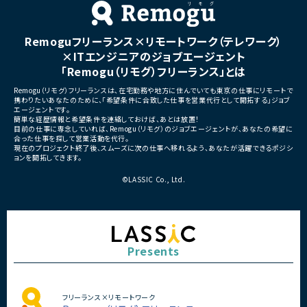
■担当工程
・要件定義
・仕様設計
Remoguフリーランス×リモートワーク（テレワーク）
・プロダクト企画
・開発推進
×ITエンジニアのジョブエージェント
・運用改善
「Remogu（リモグ）フリーランス」とは
■その他補足
Remogu（リモグ）フリーランスは、在宅勤務や地方に住んでいても東京の仕事にリモートで
・フルリモート勤務可能
携わりたいあなたのために、「希望条件に合致した仕事を営業代行として開拓する」ジョブ
・10:15から朝会あり
エージェントです。
・長期参画前提案件
簡単な経歴情報と希望条件を連絡しておけば、あとは放置！
目前の仕事に専念していれば、Remogu（リモグ）のジョブエージェントが、あなたの希望に
合った仕事を探して営業活動を代行。
現在のプロジェクト終了後、スムーズに次の仕事へ移れるよう、あなたが活躍できるポジシ
ョンを開拓してきます。
©LASSIC Co., Ltd.
Presents
フリーランス×リモートワーク