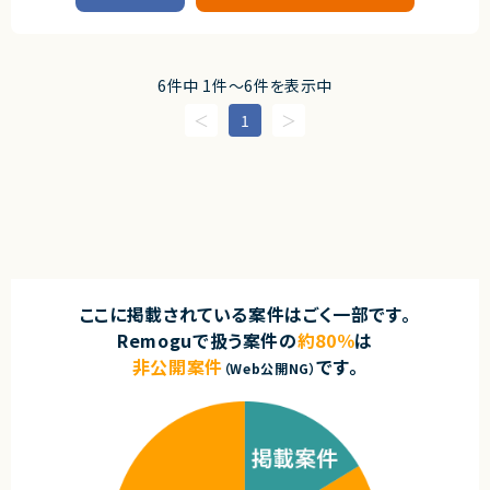
・API設計・マイクロサービス化の経験
HR領域のクラウドサービスを提供する企業です。
・GitHub Actions等を利用したCI/CD構築経験
・テストコード実装や自動化の経験
■プロダクトやサービスの概要
・AIを活用した開発プロセス改善経験
・クラウド型HRシステムの開発・運用
6件中 1件〜6件を表示中
■業務内容
契約形態
1
・React／TypeScriptを用いた既存ToC向け画面の技術リプレイスおよびモ
業務委託(準委任契約)
ダナイズ推進
・老朽化したフロントエンドのUI/UX改善ならびにパフォーマンス最適化
契約元
・新規機能の設計・実装および既存機能のリファクタリング
・GitHub Copilotなどの生成AIを活用した設計書・ドキュメント作成の効率
株式会社LASSIC
化
・生成AIを活用したテストコード生成およびテスト自動化の推進
エージェントから
・コードレビューやプロンプト設計を通じた品質向上・開発生産性向上の推
◎AIツールをフル活用した開発環境で、最先端の開発手法を実践できます！
進
◎レガシー刷新×モダン化プロジェクトで市場価値の高い経験を積めます！
・プロダクトマネージャーやカスタマーサクセスチームと連携した要件整理・
◎バックエンドを軸にフルスタックに関われる柔軟なポジションです！
仕様検討
◎プロダクトチームと近い距離で上流工程から関われます！
ここに掲載されている案件はごく一部です。
・AI駆動開発を前提とした開発プロセスの改善および運用ルールの整備
◎自社サービス開発に長期的に携われる安定した環境です！
Remoguで扱う案件の
約80％
は
■担当工程
非公開案件
です。
・設計、実装、テスト
（Web公開NG）
求めるスキル
■必須スキル
・Reactを用いたフロントエンド開発経験（3年以上）
・TypeScriptを用いたWebアプリケーション開発経験
・チームでの開発経験および他職種との協業経験