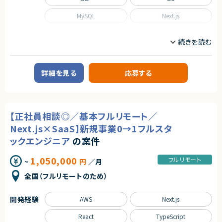
MySQL
Next.js
Nuxt.js
React
Scala
TypeScript
職種
詳細を見る
応募する
CTO/VPoE/テックリード
インフラエンジニア/SRE
フロントエンドエンジニア
サーバーサイドエンジニア
業務内容
【正社員相談◎／基本フルリモート／
■事業概要
Next.js×SaaS】新規事業0→1フルスタ
事業部を横断した開発の支援を行う部署です。
事業立ち上げの支援や事業ブーストするための横断支援を行います。
ックエンジニア
の案件
一つのサービスだけじゃなく、様々なサービスと関わり事業をブーストするた
めに動きます。
1,050,000
迅速なキャッチアップを求められますが横断的に事業に関わることで様々な
フルリモート
~
円
／月
開発環境に携わることができます。
今回は開発支援のプロジェクトの増加に基づき、開発業務から開発支援を
全国（フルリモートのため）
行っていただくフルスタックエンジニアを募集します！
■募集背景
開発経験
AWS
Next.js
テックリード室は支援を求めている各事業や全社横断的なプロジェクトにた
いして技術支援を行う組織です。
React
TypeScript