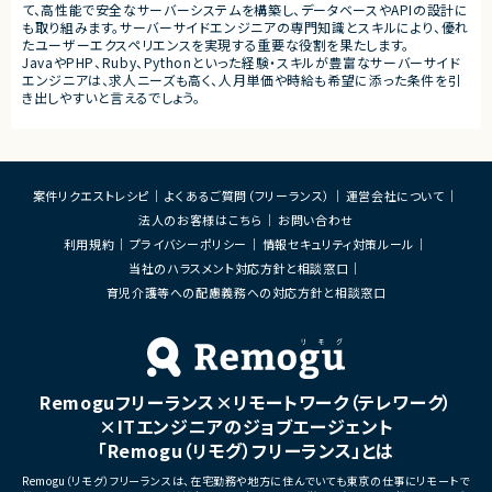
・要件定義
て、高性能で安全なサーバーシステムを構築し、データベースやAPIの設計に
・基本設計
も取り組みます。サーバーサイドエンジニアの専門知識とスキルにより、優れ
・詳細設計
たユーザーエクスペリエンスを実現する重要な役割を果たします。
・実装
JavaやPHP、Ruby、Pythonといった経験・スキルが豊富なサーバーサイド
・テスト
エンジニアは、求人ニーズも高く、人月単価や時給も希望に添った条件を引
・リリース対応
き出しやすいと言えるでしょう。
■その他補足
・複数ベンダーによる混成チ
・全体約100名規模の大型プ
案件リクエストレシピ
よくあるご質問（フリーランス）
運営会社について
法人のお客様はこちら
お問い合わせ
利用規約
プライバシーポリシー
情報セキュリティ対策ルール
当社のハラスメント対応方針と相談窓口
育児介護等への配慮義務への対応方針と相談窓口
Remoguフリーランス×リモートワーク（テレワーク）
×ITエンジニアのジョブエージェント
「Remogu（リモグ）フリーランス」とは
Remogu（リモグ）フリーランスは、在宅勤務や地方に住んでいても東京の仕事にリモートで