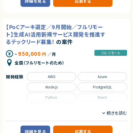
詳細を見る
応募する
・構築
保険領域における業務効率化を目的とした生成AI活用プロジェクトにおい
・実装
て、Difyエンジニアとして開発業務をご担当いただきます。
・テスト
Difyを活用したAIアプリケーションや業務支援ツールの開発を進めており、
・移行
問い合わせ対応の高度化、社内ナレッジ活用、業務フロー自動化などをテー
マとした取り組みを推進しています。
■その他補足
【PoCアーキ選定／9月開始／フルリモー
現在フェーズ3への移行を予定しており、業務要件をもとにDifyを活用したA
・9月開始予定
Iワークフローの実装や機能開発、外部システム連携などを担当いただける
ト】生成AI活用新規サービス開発を推進す
・フルリモート／フルフレックス
開発メンバーを募集しています。
・参画初期のみ出社の可能性あり
るテックリード募集！
の案件
■募集背景
求めるスキル
生成AI活用プロジェクトの拡大および2025年9月から開始予定のフェーズ3
950,000
フルリモート
~
円
／月
に向けて、開発体制強化のためDifyエンジニアを募集しております。
■必須スキル
・データ移行プロジェクトの実務経験
全国（フルリモートのため）
■担当業務
・大量データ移行に関する設計・実装経験
・データベース設計・構築経験
Difyを活用した生成AIアプリケーションの設計・開発
・インフラ環境構築経験
開発経験
AWS
Azure
AIチャットボット、業務支援ツールの構築
・性能試験・負荷試験の実施経験
Difyワークフローの設計および実装
・Pythonを用いた開発経験
Node.js
PostgreSQL
プロンプト設計、チューニング、検証
・自走して設計～実装まで対応できる方
RAG（検索拡張生成）を活用したナレッジ検索機能の開発
ベクトルDBとの連携および検索精度改善
Python
React
■尚可スキル
外部APIや社内システムとの連携開発
・ECサイト開発経験
Pythonを用いたバックエンド開発
TypeScript
・React／TypeScriptを用いた開発経験
AIアプリケーションのテスト、品質改善
・クラウド環境（AWS等）の構築経験
技術検証（PoC）の実施
・AI駆動開発の経験
職種
開発ドキュメント作成および技術共有
・ポイントシステム連携案件の経験
顧客要件を踏まえた機能改善提案
CTO/VPoE/テックリード
サーバーサイドエンジニア
詳細を見る
応募する
AI/LLM/機械学習エンジニア