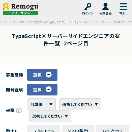
フリーランス
ログイン
会員登録
リモートワークエンジニア案件Remogu（リモグ）
TypeScript
サーバーサイドエンジ
TypeScript×サーバーサイドエンジニアの案
件一覧 -2ページ目
募集職種
選択
開発経験
選択
報酬
働き方
フルリモート
シフト（移行）
ハイブリッド