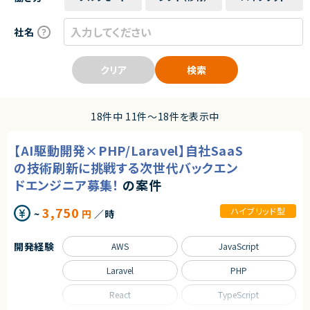
社名
クリア
検索
18件中 11件〜18件を表示中
【AI駆動開発×PHP/Laravel】自社SaaS
の技術刷新に挑戦する次世代バックエン
ドエンジニア募集！
の案件
3,750
ハイブリッド型
~
円
／時
開発経験
AWS
JavaScript
Laravel
PHP
React
TypeScript