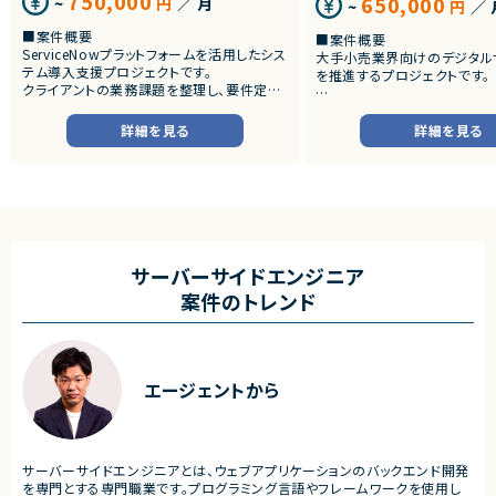
750,000
650,000
~
円
／ 月
~
円
／ 
■案件概要
■案件概要
ServiceNowプラットフォームを活用したシス
大手小売業界向けのデジタル
テム導入支援プロジェクトです。
を推進するプロジェクトです。
クライアントの業務課題を整理し、要件定義
から設計・開発・テストまで一貫して担当いた
■プロダクトやサービスの概
だきます。
・店舗向けスマホアプリおよび
詳細を見る
詳細を見る
システムの継続的なエンハン
■業務内容
す。
・顧客との要件ヒアリングおよび要件定義
・既にサービス稼働中であり、
・ServiceNowを用いた業務システムの設
年単位で新機能追加や改善を
計、開発、テスト
ースしています。
・JavaScriptによるカスタマイズ開発
・ワークフロー設計および各種機能実装
■業務内容
・詳細設計書、テスト仕様書等のドキュメント
・要件整理および要件定義支
サーバーサイドエンジニア
作成
・バックエンドシステムの設計
案件のトレンド
・成果物レビューおよび品質管理
・コードレビューの実施
・開発メンバーへの技術支援、進捗管理
・リリース対応および品質向
・技術課題に対する検討、提案
■体制
・ステークホルダーとの調整お
・少人数体制でのプロジェクト推進
ケーション
エージェントから
・クライアントおよび開発メンバーとのコミュ
ニケーションあり
■募集背景
・サービスの継続的な機能拡
■募集背景
募集
プロジェクト拡大に伴う増員募集
サーバーサイドエンジニアとは、ウェブアプリケーションのバックエンド開発
■担当工程
を専門とする専門職業です。プログラミング言語やフレームワークを使用し