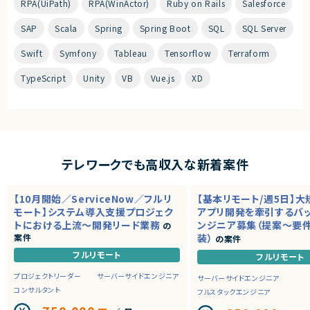
RPA(UiPath)
RPA(WinActor)
Ruby on Rails
Salesforce
SAP
Scala
Spring
Spring Boot
SQL
SQL Server
Swift
Symfony
Tableau
Tensorflow
Terraform
TypeScript
Unity
VB
Vue.js
XD
テレワークでも高収入な新着案件
【10月開始／ServiceNow／フルリ
【基本リモート/週5日】
モート】システム導入支援プロジェク
アプリ開発を牽引するバ
トにおける上流～開発リード業務
ンジニア募集（提案～要
の
案件
装）
の案件
フルリモート
フルリモート
プロジェクトリーダー
サーバーサイドエンジニア
サーバーサイドエンジニア
コンサルタント
フルスタックエンジニア