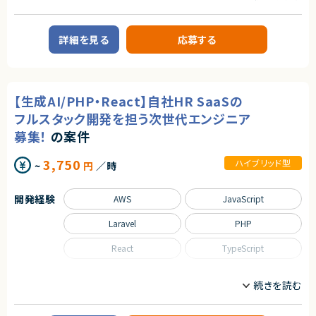
フロントエンドエンジニア
サーバーサイドエンジニア
PHPを用いたWebアプリケーション開発経験（1年以上）
Laravelなどフレームワークを用いた開発経験
業務内容
AIツールを活用しながら新しい技術・開発手法を学ぶ意欲のある方
詳細を見る
応募する
チームでコミュニケーションを取りながら開発を進められる方
■企業概要
HR領域のクラウドサービスを提供する企業です。
■歓迎スキル
Laravelを用いた開発経験
■プロダクトやサービスの概要
AWS環境での開発経験
・既存のHR系クラウドシステムのモダン化および機能改善を推進
【生成AI/PHP・React】自社HR SaaSの
GitHub Copilot、ChatGPT等を活用した開発経験
テストコードの実装経験
■業務内容
フルスタック開発を担う次世代エンジニア
React、TypeScriptなどモダンフロントエンド技術への興味・経験
テックリード、シニアAI推進エンジニアの方針のもと、生成AIを活用したプロ
募集！
の案件
ダクト開発業務
React/TypeScript、PHP/Laravelを用いた機能開発・改修
契約形態
GitHub Copilot、Cursor、ChatGPT、Claude等を活用した実装・テスト・ド
3,750
ハイブリッド型
業務委託(準委任契約)
~
円
／時
キュメント作成
AIを活用したテストコード生成および品質向上施策の実施
契約元
AI活用に関する検証およびナレッジ蓄積
開発経験
AWS
JavaScript
プロダクトチームと連携した仕様確認・要件整理
株式会社LASSIC
Laravel
PHP
■担当工程
エージェントから
・設計、実装、テスト、運用改善
◎AIツールをフル活用した最先端の開発環境で経験を積めます！
React
TypeScript
◎レガシー刷新プロジェクトにコアメンバーとして参画できます！
求めるスキル
◎バックエンドからフロントまで幅広くスキルを伸ばせます！
職種
■必須スキル
◎プロダクト・CSと連携した上流工程に携われます！
Webアプリケーション開発経験（2年以上）
フロントエンドエンジニア
サーバーサイドエンジニア
JavaScript、TypeScript、PHPのいずれかを用いた開発経験
生成AIツール（ChatGPT、GitHub Copilot等）を活用した開発経験（業務・