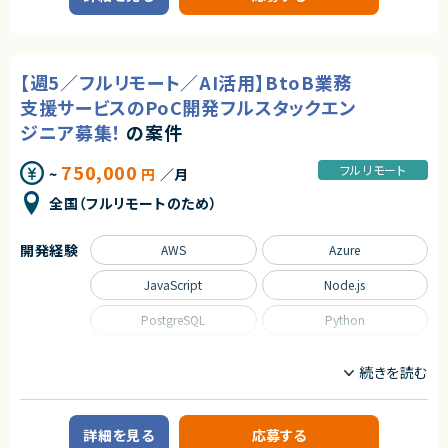
求めるスキル
契約形態
業務内容
■必須スキル
業務委託(準委任契約)
Difyワークフローの設計および実装のご経験をお持ちの方
■案件概要
PythonまたはJavaScript／TypeScriptを用いた開発経験
・施設運営事業者向けの業務支援システム開発プロジェクトです。
契約元
【週5／フルリモート／AI活用】BtoB業務
Webアプリケーションまたは業務システム開発経験
REST APIを利用したシステム連携開発経験
株式会社LASSIC
■プロダクトやサービスの概要
支援サービスのPoC開発フルスタックエン
Gitを利用したチーム開発経験
・業務効率化を目的としたBtoB向けAI活用サービスのPoC開発
ジニア募集！
の案件
ChatGPT、Claude、GeminiなどのLLM活用経験
エージェントから
・チャットアプリと連携し、AIによる検索支援機能を提供
プロンプト設計・チューニング経験
・キーワード検索とベクトル検索を活用した探索機能を実装
◎ AI駆動開発を活用した先進的な開発体制で経験を積むことができます！
RAGの基本知識
750,000
フルリモート
~
円
／月
◎ ECサイトの新規構築案件のため、設計から移行まで幅広い工程に携わる
生成AI関連技術への高い興味・学習意欲をお持ちの方
■業務内容
ことができます！
・AWSサーバレスアーキテクチャの設計
全国（フルリモートのため）
◎ データ移行・DB設計・インフラ構築まで一貫して担当できるため、市場価
■尚可スキル
・フロントエンド、バックエンド、インフラを含む技術選定
値向上につながります！
Difyのセルフホスト環境構築・運用経験
・PostgreSQLを利用したDB設計
◎ フルリモート・フルフレックス環境のため、柔軟な働き方が可能です！
RAG構築経験
・マルチドメイン、マルチテナント設計
開発経験
AWS
Azure
ベクトルDB（Pinecone、Weaviate、Milvus、pgvector等）の利用経験
・LLMおよびベクトル検索機能の設計、実装
LangChain、LlamaIndexなどの利用経験
・画像アップロード、画像解析処理の設計
JavaScript
Node.js
OpenAI API、Azure OpenAI Service、Claude API等の利用経験
・Amazon SQSを利用した非同期処理基盤の設計
AWS／Azure／GCPいずれかの利用経験
・IaC、CI/CD環境の構築
PostgreSQL
Python
Docker／Kubernetesの利用経験
・負荷試験およびAuto Scaling設計
保険・金融業界向けシステム開発経験
・コードレビュー
保険業務（契約管理、申込、査定、保全、支払等）の知見
React
SQL
・技術課題やリスクの整理、解決
業務自動化（ワークフロー構築）の経験
・顧客との技術的な調整
CI/CD環境の構築・運用経験
・Full Stack Engineerの技術支援
TypeScript
個人情報・機密情報を扱うシステム開発経験
■募集背景
職種
詳細を見る
応募する
・新規AIサービスのPoC開発に伴う体制強化