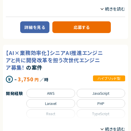
職種
サーバーサイドエンジニア
業務内容
詳細を見る
応募する
■企業概要
HR系クラウドサービスを展開する企業です。
■プロダクトやサービスの概要
・既存のHRクラウドシステムのモダン化プロジェクト
【AI×業務効率化】シニアAI推進エンジニ
■業務内容
アと共に開発改革を担う次世代エンジニ
・PHP/Laravelを用いた既存システムの改修・機能開発
ア募集！
の案件
・API開発および既存機能のリファクタリング
・GitHub CopilotやChatGPT等の生成AIを活用した実装・ドキュメント作
成
3,750
ハイブリッド型
~
円
／時
・AIを活用したテストコード作成および品質改善
・コードレビューを通じた開発スキル向上・品質向上
・プロダクトチームと連携した仕様確認・要件整理
開発経験
AWS
JavaScript
・モダンな開発手法や技術を取り入れたシステム改善
Laravel
PHP
■担当工程
・設計、実装、テスト、運用改善
React
TypeScript
求めるスキル
職種
■必須スキル