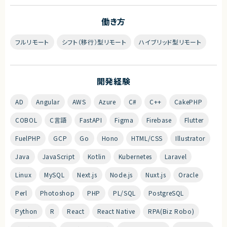
働き方
フルリモート
シフト（移行）型リモート
ハイブリッド型リモート
開発経験
AD
Angular
AWS
Azure
C#
C++
CakePHP
COBOL
C言語
FastAPI
Figma
Firebase
Flutter
FuelPHP
GCP
Go
Hono
HTML/CSS
Illustrator
Java
JavaScript
Kotlin
Kubernetes
Laravel
Linux
MySQL
Next.js
Node.js
Nuxt.js
Oracle
Perl
Photoshop
PHP
PL/SQL
PostgreSQL
Python
R
React
React Native
RPA(Biz Robo)