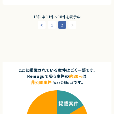
■募集背景
■案件概要
・エンド企業やプロジェクトメンバーと円滑に連携できる方
・PoC開発および限定ローンチに向けた体制強化のため。
大手企業が推進する店舗向け業務システム刷新プロジェクトです。
現在は要件定義フェーズを進行しており、今後本格的な開発フェーズへ移行
■担当工程
契約形態
予定です。
・機能設計 ・実装 ・テスト ・リリース
18件中 11件〜18件を表示中
フロントエンドからバックエンド、クラウド環境まで幅広く携わることができ、
業務委託(準委任契約)
AIエージェントを活用したAI駆動開発環境およびマイクロサービスアーキテ
1
2
求めるスキル
クチャを採用したシステム開発に従事いただきます。
契約元
■必須スキル
■業務内容
株式会社LASSIC
・React、TypeScriptを利用したWebフロントエンドの開発経験
・POSシステム刷新に伴うアプリケーション開発
・Node.jsまたはPythonを利用したバックエンドAPIの開発経験
・フロントエンド開発（React Native／React）
エージェントから
・AWS Lambda、API Gateway、S3等を利用したサーバレスシステムの開
・バックエンド開発（Node.js、TypeScript、Hono）
発経験
◎生成AI・LLM・ベクトル検索を活用した新規サービス立ち上げフェーズにTe
・AWS/ECS環境での開発
・リレーショナルデータベースを利用したアプリケーション開発経験
ch Leadとして参画できます！
・マイクロサービスアーキテクチャ環境での開発
・認証・認可を伴うWebアプリケーションの開発経験
◎アーキテクチャ設計から技術選定、開発推進まで幅広い裁量を持ってプロ
・AIエージェントを活用したAI駆動開発
・フロントエンドからバックエンドまで一貫して機能開発を進めた経験
ジェクトをリードできます！
・日本語ネイティブレベルでのコミュニケーション能力
◎サーバレス、マルチテナント、認証認可、非同期処理などモダンな技術課題
■担当工程
に携われます！
ここに掲載されている案件はごく一部です。
・要件定義
■尚可スキル
◎小規模チームならではの開発スピード感があり、技術的意思決定に深く関
・基本設計
Remoguで扱う案件の
約80％
は
・生成AI APIやベクトル検索を利用したアプリケーション開発経験
与できます！
・詳細設計
・Amazon SQS、Aurora Serverless v2の利用経験
◎フルリモート環境で全国から参画可能なため、柔軟な働き方を実現できま
非公開案件
です。
・実装
（Web公開NG）
・LINE Messaging APIまたはWebhookを利用した開発経験
す！
・テスト
・BtoB向けサービスやPoC・新規サービスの立ち上げ経験
求めるスキル
■求める人物像
・要件が変化するPoC開発を柔軟に進められる方
■必須スキル
・フロントエンドとバックエンドの両方に対応できる方
・React Nativeを用いた開発経験
・仕様が完全に固まっていない状況でも、必要な確認や提案を行いながら開
・Node.js／TypeScriptを用いたWebシステム開発経験
発できる方
・チーム開発経験