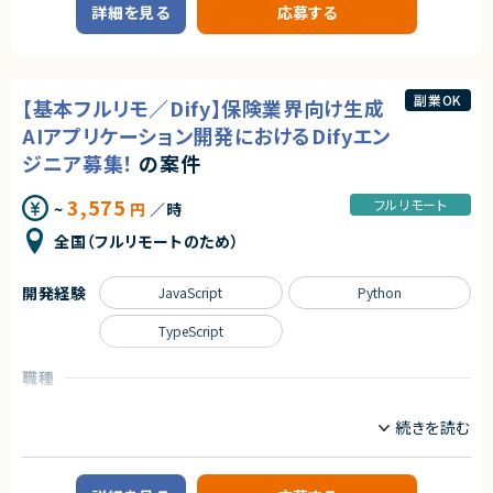
詳細を見る
応募する
■歓迎スキル
業務内容
React/TypeScriptを用いたフロントエンド開発経験
PHP/Laravelを用いたバックエンド開発経験
■案件概要
テストコードの実装経験
大手ECサイトの新規構築における、データ移行・基盤エンジニア募集です。
AWS環境に興味がある方
副業OK
【基本フルリモ／Dify】保険業界向け生成
個人開発や技術検証の経験（GitHub公開歓迎）
■プロダクトやサービスの概要
・ECサイト開発案件
AIアプリケーション開発におけるDifyエン
・商品管理、カート機能、決済機能を中心としたサービス構築
契約形態
ジニア募集！
の案件
・親会社のポイントシステムとの連携を予定
業務委託(準委任契約)
・工数に余裕があれば商品管理マスタ画面も開発予定
3,575
フルリモート
~
円
／時
契約元
■業務内容
・データ保持方式の検討、設計および技術検証
株式会社LASSIC
全国（フルリモートのため）
・大量データ移行に向けたプロトタイプ作成
・初期データ取り込み処理の設計・実装
エージェントから
・稼働後の差分データ取り込み処理の設計・実装
開発経験
JavaScript
Python
◎AIツールをフル活用した次世代の開発スタイルを経験できます！
・データ保持方式に応じたデータベース構築
◎フロント～バックまで横断したスキルアップが可能です！
・本番インフラ環境の構築
TypeScript
◎自社プロダクトの中核プロジェクトに関われます！
・データ移行リハーサルの実施
◎モダン化・リプレイス経験を積める環境です！
・性能・負荷テストの計画および実施
・UAT（ユーザー受入テスト）環境へのデータ移行
職種
・本番移行準備および移行支援
データサイエンティスト
サーバーサイドエンジニア
AI/LLM/機械学習エンジニア
■担当工程
・検討
業務内容
・要件整理
・設計
■案件概要