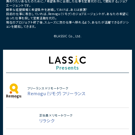
携わりたいあなたのために、「希望条件に合致した仕事を営業代行として開拓する」ジョブ
エージェントです。
簡単な経歴情報と希望条件を連絡しておけば、あとは放置！
目前の仕事に専念していれば、Remogu（リモグ）のジョブエージェントが、あなたの希望に
合った仕事を探して営業活動を代行。
現在のプロジェクト終了後、スムーズに次の仕事へ移れるよう、あなたが活躍できるポジシ
ョンを開拓してきます。
©LASSIC Co., Ltd.
Presents
フリーランス×リモートワーク
Remogu（リモグ）フリーランス
正社員×リモートワーク
リラシク