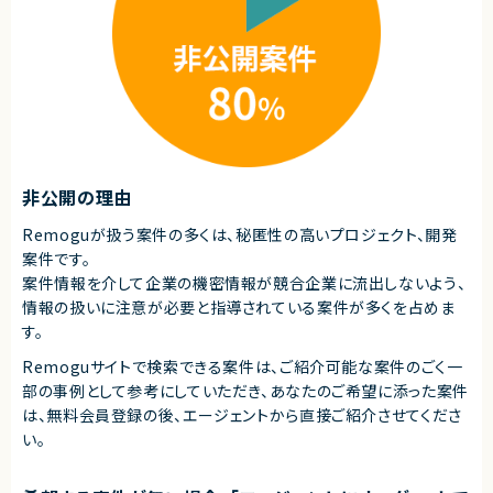
・指示待ちではなく主体的に改善提案できる方
・コンポーネント指向を意識したモダンフロントエンド開発経験
・小規模チームで幅広く対応できる方
・AI駆動開発
契約形態
■尚可スキル
・AWS環境での開発経験
業務委託(準委任契約)
・ECSなどコンテナ基盤での開発経験
・マイクロサービスアーキテクチャの経験
契約元
・POSシステム開発経験
・カラオケ業界向けシステム開発経験
株式会社LASSIC
・AIエージェントを活用した開発経験
非公開の理由
エージェントから
契約形態
◎ AI・LLM・ベクトル検索を活用した先進的なサービス開発に携われます！
Remoguが扱う案件の多くは、秘匿性の高いプロジェクト、開発
業務委託(準委任契約)
◎ フロントエンドからバックエンド、インフラまで幅広い技術領域で経験を積
めます！
案件です。
◎ PoC立ち上げフェーズのため、技術選定や改善提案など主体的に関与で
契約元
案件情報を介して企業の機密情報が競合企業に流出しないよう、
きます！
株式会社LASSIC
情報の扱いに注意が必要と指導されている案件が多くを占めま
◎ 少数精鋭体制で裁量が大きく、プロダクトづくりに深く入り込める案件で
す！
す。
エージェントから
◎ フルリモート環境でありながら、新規サービス開発のコアメンバーとして
活躍できます！
◎React Native・React・Node.js・TypeScriptを活用するモダンなフルスタ
Remoguサイトで検索できる案件は、ご紹介可能な案件のごく一
ック開発案件です！
部の事例として参考にしていただき、
あなたのご希望に添った案件
◎要件定義フェーズから参画できるため、上流工程からプロジェクトに携わ
は、無料会員登録の後、エージェントから直接ご紹介させてくださ
りたい方におすすめです！
◎マイクロサービスアーキテクチャやコンテナ基盤など、トレンド技術を活か
い。
した開発経験を積むことができます！
◎AIエージェントを活用したAI駆動開発環境のため、次世代の開発スタイル
を実践できます！