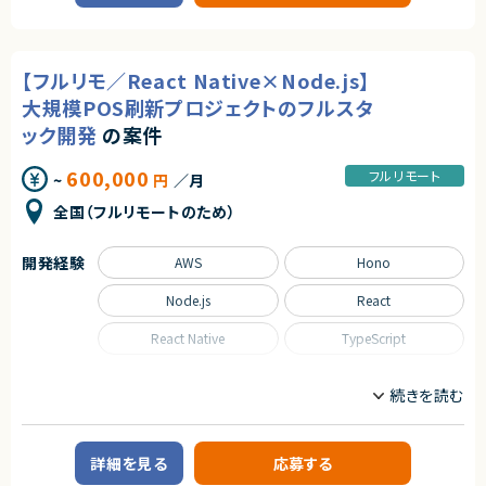
■求める人物像
フロントエンドエンジニア
サーバーサイドエンジニア
要件が固まりきっていない環境でも自ら調査・検証を行い開発を進められる
■担当工程
AI/LLM/機械学習エンジニア
フルスタックエンジニア
方
・要件定義 ・基本設計 ・詳細設計 ・実装 ・テスト ・リリース
新しい生成AI技術に興味を持ち、継続的にキャッチアップできる方
業務内容
チームメンバーと円滑にコミュニケーションを取りながら開発できる方
【フルリモ／React Native×Node.js】
求めるスキル
■企業概要
技術課題に対して主体的に解決策を提案できる方
大規模POS刷新プロジェクトのフルスタ
■必須スキル
BtoB向け業務支援サービスを提供する企業です。
品質やユーザビリティを意識した開発ができる方
・AWSを利用したサーバレスシステムの設計・開発経験
スピード感のある環境で柔軟に対応できる方
ック開発
の案件
・リレーショナルデータベース設計経験 ・認証・認可およびマルチテナント設
■プロダクトやサービスの概要
AI技術を活用した業務改善に興味・関心がある方
計の経験
・業務現場における登録情報を管理し、AI技術を活用して検索や問い合わせ
・LLM APIをプロダクトに組み込んだご経験
600,000
対応を効率化するサービスのPoC開発案件です。
フルリモート
契約形態
~
円
／月
・RAGやベクトル検索を利用したアプリケーション開発経験
・キーワード検索とベクトル検索を組み合わせた高度な検索機能の実装を
業務委託(準委任契約)
・IaC、CI/CD、負荷対策を含む本番運用を考慮したシステム設計経験
予定しています。
全国（フルリモートのため）
・小規模チームで技術的な意思決定を行い、開発を推進した経験
契約元
※日本語ネイティブレベルでのコミュニケーション能力を必須とします。
■業務内容
・React、Vite、TypeScriptを利用したSPA開発
開発経験
AWS
Hono
株式会社LASSIC
■尚可スキル
・スマートフォン／PC向けレスポンシブUI実装
・Azure AI Foundryや画像解析・マルチモーダルAIの利用経験
・拾得物の登録・編集・検索・管理画面の開発
Node.js
React
エージェントから
・LINE Messaging APIまたはWebhookを利用した開発経験
・AWS Lambdaを利用したバックエンドAPI開発
★ Difyを軸に、生成AIアプリ／チャットボット／ワークフローを一気通貫で
・Amazon SQSを利用した非同期処理基盤の設計経験
・PostgreSQLを利用したデータ登録・検索処理実装
React Native
TypeScript
設計・構築できる案件
・BtoB向けサービスやPoC・新規サービスの立ち上げ経験
・Amazon S3への画像アップロード機能開発
★ 要件が固まりきっていない段階から参画し、業務整理〜提案までリードで
・CloudFrontによる画像配信機能実装
きるため上流経験が積めます
■求める人物像
・Amazon Cognitoによる認証認可機能実装
職種
★ 保険・金融領域の業務効率化／問い合わせ対応／社内ナレッジ活用な
・要件が変化するPoC開発を柔軟に進められる方
・SQSを利用した非同期処理開発
フロントエンドエンジニア
サーバーサイドエンジニア
ど“業務に効くAI実装”に深く関われます
・技術的な選択肢とトレードオフを整理して意思決定できる方
・LLMおよびベクトル検索との連携
AI/LLM/機械学習エンジニア
フルスタックエンジニア
・指示を待つだけでなく、要件や設計について主体的に提案できる方
・LINE Messaging API／Webhook連携
・小規模チームで担当領域を限定せずに動ける方
・単体テスト、結合テスト、コードレビュー
詳細を見る
応募する
業務内容
・技術的な課題やリスクを早い段階で共有できる方
・AIの精度だけでなく、コスト、レスポンス速度、運用性を考慮できる方