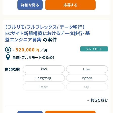
業務内容
個人問わず）
詳細を見る
応募する
個人開発や技術検証を通じて継続的にアウトプットしている方（※制作物や
■企業概要
GitHub等でアウトプットをご共有いただける方歓迎）
HR系クラウドサービスを展開する企業にて、自社プロダクトの開発を行って
新しい技術やツールを主体的に学べる方
います。
■歓迎スキル
■プロダクトやサービスの概要
【フルリモ/フルフレックス/ データ移行】
ReactまたはLaravelを用いた開発経験
企業の人材管理・アルムナイ領域を支援するクラウドシステムの開発プロジ
AWS環境での開発経験
ェクトです。
ECサイト新規構築におけるデータ移行・基
Cursor、Claude、Copilot等のAIツール活用経験
盤エンジニア募集
の案件
テストコード作成や自動化の経験
■業務内容
開発プロセス改善に携わった経験
React/TypeScriptを用いたWeb画面の開発・改修
PHP/Laravelを用いたバックエンド開発
520,000
フルリモート
~
円
／月
API実装およびデータ連携処理の開発
契約形態
既存機能の不具合修正・保守対応
全国（フルリモートのため）
業務委託(準委任契約)
生成AIを活用したコーディングおよびテストコード作成
ドキュメント作成・更新
契約元
テスト実施および品質確認
開発経験
AWS
Linux
株式会社LASSIC
■担当工程
PostgreSQL
Python
設計、実装、テスト
エージェントから
◎最新のAIツールを活用したAI駆動開発の実践経験を積めます！
React
SQL
求めるスキル
◎モダン化プロジェクトにコアメンバーとして関われます！
■必須スキル
◎フロント・バックエンドの垣根なく幅広い開発経験が可能です！
TypeScript
PHPまたはTypeScriptを用いたWebアプリケーション開発経験（1年以上）
◎プロダクトチームと連携し、上流工程から関われる環境です！
Laravel、Reactなどフレームワークを用いた開発経験
職種
Gitを用いたチーム開発経験
ChatGPT、GitHub Copilot等の生成AIを活用した開発に興味がある方
インフラエンジニア/SRE
サーバーサイドエンジニア