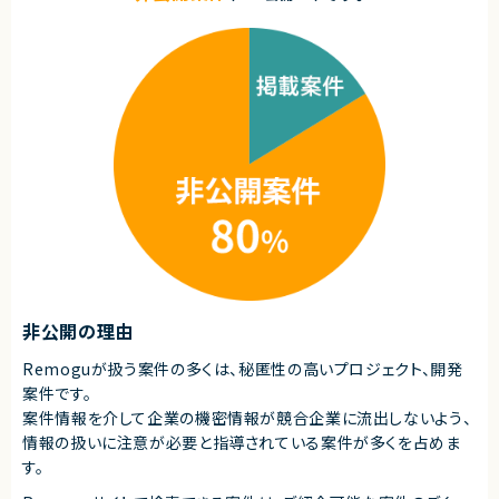
・API用に最適化したウェブサーバー等の技術選定、インフラ構築・運用経験
・冗長化構成などによる高い可用性を持ったインフラ構築・運用経験
・AWSにおけるコンテナオーケストレーション（ECS / Fargateなど）を用い
たインフラ設計・構築・運用経験
・ネットワーク（VPC, ALB, Route53など）および、セキュリティ（IAM, セキュ
リティグループなど）の適切な設計・構築スキル
・ログやメトリクスなど、適切な監視およびアラートの設計・構築経験
・負荷テストによるインフラ耐久性の検証経験
・GitHub Actions、または類似のCI/CDツールを用いた自動化パイプライン
の構築・運用経験
・TerraformやAWS CDK, CloudFormation等を用いたインフラのコード化
（IaC）の実務経験
・複雑なインフラ要件を整理し、他者が理解・保守できるレベルのドキュメン
ト作成スキル
・インフラアーキテクチャに関する技術的な意思決定をチームに説明し、合意
形成を推進する能力
■尚可スキル
・PHPおよびLaravel環境におけるインフラ構築・パフォーマンスチューニン
非公開の理由
グの知見
・レガシーシステムからモダン環境へのリプレイスプロジェクトにおけるイン
フラ移行・構築経験
Remoguが扱う案件の多くは、秘匿性の高いプロジェクト、開発
・ゼロダウンタイムデプロイメント（Blue/Greenデプロイなど）の構築経験
案件です。
案件情報を介して企業の機密情報が競合企業に流出しないよう、
契約形態
情報の扱いに注意が必要と指導されている案件が多くを占めま
業務委託(準委任契約)
す。
契約元