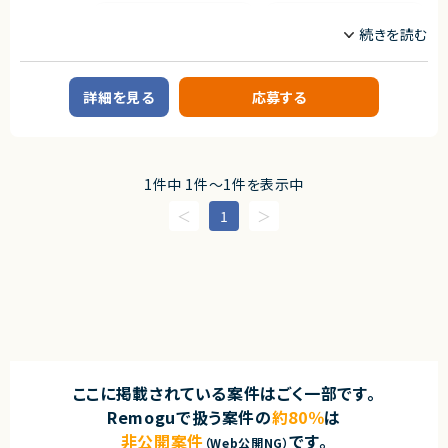
PHP
Terraform
職種
CTO/VPoE/テックリード
インフラエンジニア/SRE
詳細を見る
応募する
業務内容
■企業概要
特定領域に特化したWebサービスを運営する企業です。長年運用されてきた
既存システムを保有しています。
1件中 1件〜1件を表示中
■プロダクトやサービスの概要
既存システムからAPI中心のモダンな構成へ段階的に移行するプロジェクト
1
です。
■業務内容
クラウド環境を活用したAPI基盤向けのコンテナインフラ設計・構築・運用を
担当します。CI/CDパイプラインの構築や、IaCによるインフラ管理、監視設計
などを一貫してリードしていただきます。
■募集背景
API基盤構築を専任で担うエンジニアが不足しているため。
■担当工程
インフラ設計、構築、運用、技術選定
■その他補足
フルリモート環境で、高い裁量を持って業務に取り組めます。
ここに掲載されている案件はごく一部です。
求めるスキル
Remoguで扱う案件の
約80％
は
■必須スキル
非公開案件
です。
（Web公開NG）