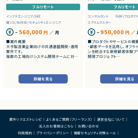
フルリモート
フルリモート
インフラエンジニア/SRE
コンサルタント
PdM（プロダク
情シス/社内SE/セキュリティエンジニア
スクラムマスター
560,000
950,000
~
円
／ 月
~
円
／ 
■案件概要
■プロダクトやサービスの概
大手製造業企業向けの共通基盤開発・運用
・顧客データを活用し、オフラ
案件です。
ンを統合する新規顧客体験プ
複数の工場向けシステム開発チームに対し、
開発プロジェクト
CI/CD、監視、通知、認証・認可などの共通機
能を提供するプラットフォームの設計・構築・
■業務内容
運用を担当いただきます。
・チームにおける心理的安全
スクラムイベントの最適化・フ
詳細を見る
詳細を見る
■業務内容
ン
・共通基盤の設計・構築・運用
・自己組織化されたクロスファ
・CI/CD環境の整備および改善
チームとなるためのコーチン
・監視・通知基盤の構築、運用改善
・開発障害の早期発見および
・認証・認可基盤の設計・運用
の構築
・Kubernetesを中心としたコンテナ基盤の
・ビジネスアイデアのMVPへ
運用・改善
支援
・OSS製品の調査、技術検証、導入支援
・実装可能なPBIへの落とし
案件リクエストレシピ
よくあるご質問（フリーランス）
運営会社について
・SREの観点からの信頼性向上施策の企画・
クログ管理支援
実施
・非エンジニアPOへの技術的
法人のお客様はこちら
お問い合わせ
・開発チーム向けプラットフォームの改善お
の翻訳支援
利用規約
プライバシーポリシー
情報セキュリティ対策ルール
よび運用支援
・ゴールやスコープのチーム