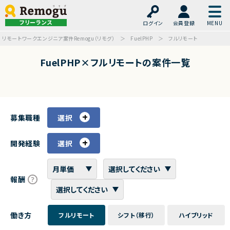
フリーランス
ログイン
会員登録
リモートワークエンジニア案件Remogu（リモグ）
FuelPHP
フルリモート
FuelPHP×フルリモートの案件一覧
募集職種
選択
開発経験
選択
報酬
働き方
フルリモート
シフト（移行）
ハイブリッド