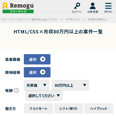
フリーランス
ログイン
会員登録
リモートワークエンジニア案件Remogu（リモグ）
HTML/CSS
月収80万円以上
HTML/CSS×月収80万円以上の案件一覧
募集職種
選択
開発経験
選択
報酬
働き方
フルリモート
シフト（移行）
ハイブリッド