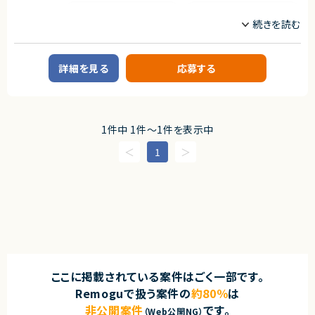
Python
React
Ruby on Rails
SQL
Spring
Spring Boot
詳細を見る
応募する
TypeScript
職種
1件中 1件〜1件を表示中
CTO/VPoE/テックリード
プロジェクトマネージャー
プロジェクトリーダー
インフラエンジニア/SRE
1
フロントエンドエンジニア
サーバーサイドエンジニア
業務内容
◆業務内容
日程調整を支援するSaaSプロダクトにおいて、企画・設計から改善まで、プ
ロダクト開発を主導していただくポジションです。
・顧客課題を起点とした機能設計・UX/UI設計
・開発テーマの優先順位付けおよび進行マネジメント
・技術的視点を活かした営業・カスタマーサポート支援
・障害対応や運用面の改善を含むプロダクト品質の担保
・上記に付随する、経営・顧客・開発をつなぐ横断的な役割
ここに掲載されている案件はごく一部です。
Remoguで扱う案件の
約80％
は
◆応募者へのメッセージ
多くのサービスが生まれては消える中で、ビジネスの基盤として長く使われ
非公開案件
です。
（Web公開NG）