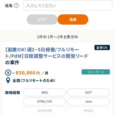
社名
クリア
検索
1件中 1件〜1件を表示中
副業OK
【副業OK！週2~5日稼働/フルリモー
ト/PdM】日程調整サービスの開発リード
の案件
850,000
フルリモート
~
円
／月
全国（フルリモートのため）
開発経験
AWS
GCP
HTML/CSS
Java
JavaScript
Next.js