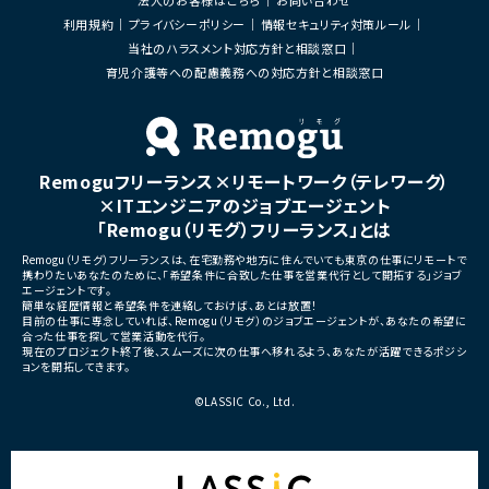
・エンジニア、デザイナー、CS、
ィングとの連携推進
利用規約
プライバシーポリシー
情報セキュリティ対策ルール
当社のハラスメント対応方針と相談窓口
■募集背景
育児介護等への配慮義務への対応方針と相談窓口
・既存サービス拡大および新
化に伴う体制増強
■担当工程
・要件定義
・仕様設計
Remoguフリーランス×リモートワーク（テレワーク）
・プロダクト企画
・開発推進
×ITエンジニアのジョブエージェント
・運用改善
「Remogu（リモグ）フリーランス」とは
■その他補足
Remogu（リモグ）フリーランスは、在宅勤務や地方に住んでいても東京の仕事にリモートで
・フルリモート勤務可能
携わりたいあなたのために、「希望条件に合致した仕事を営業代行として開拓する」ジョブ
・10:15から朝会あり
エージェントです。
・長期参画前提案件
簡単な経歴情報と希望条件を連絡しておけば、あとは放置！
目前の仕事に専念していれば、Remogu（リモグ）のジョブエージェントが、あなたの希望に
合った仕事を探して営業活動を代行。
現在のプロジェクト終了後、スムーズに次の仕事へ移れるよう、あなたが活躍できるポジシ
ョンを開拓してきます。
©LASSIC Co., Ltd.