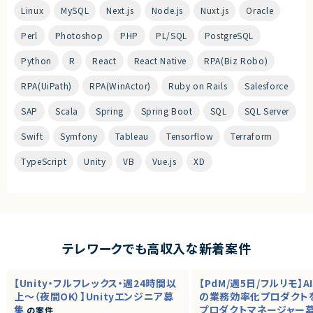
Linux
MySQL
Next.js
Node.js
Nuxt.js
Oracle
Perl
Photoshop
PHP
PL/SQL
PostgreSQL
Python
R
React
React Native
RPA(Biz Robo)
RPA(UiPath)
RPA(WinActor)
Ruby on Rails
Salesforce
SAP
Scala
Spring
Spring Boot
SQL
SQL Server
Swift
Symfony
Tableau
Tensorflow
Terraform
TypeScript
Unity
VB
Vue.js
XD
テレワークでも高収入な新着案件
【Unity・フルフレックス・週24時間以
【PdM/週5日/フルリモ】A
上～（夜間OK）】Unityエンジニア募
の業務効率化プロダクト
集
プロダクトマネージャー
の案件