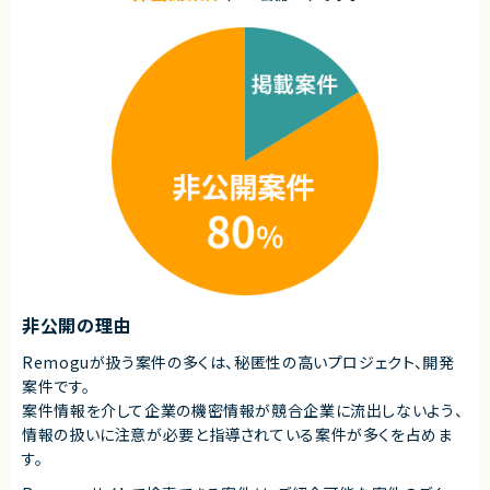
る存在になれるプロダクトは決して多くありません。
本サービスは、まさにその可能性を持つプロダクトであり、さらにその中心メ
ンバーとして関われるフェーズは、まだ組織がコンパクトな「今」だけです。
自らの判断やアウトプットでプロダクトと事業を前進させ、社会に価値ある
仕組みを残したい方のチャレンジを歓迎します。
◆募集背景
事業成長を次の段階へ進めるにあたり、プロダクト開発体制および組織基
盤を強化することを目的とした増員募集です。
◆会社・事業について
当社は、ビジネスシーンにおける日程調整業務を効率化するSaaSを自社で
企画・開発・提供しているスタートアップ企業です。
創業以来、外部資本に依存せず、継続的な売上成長と黒字経営を実現して
います。
提供しているサービスは、機能性やユーザー体験の評価が高く、国内のみな
らず海外からも注目され、グローバルに利用が拡大しています。
◆プロダクトの特長
非公開の理由
独自技術・特許を活用した他社にはない機能群
明確な差別化による高い市場競争力
Remoguが扱う案件の多くは、秘匿性の高いプロジェクト、開発
大手企業から成長企業まで、幅広い業種での導入実績（数万社規模）
案件です。
プロダクトとしての評価と実績がすでに確立されており、今後のスケールに
案件情報を介して企業の機密情報が競合企業に流出しないよう、
おいても大きな成長余地を持っています。
情報の扱いに注意が必要と指導されている案件が多くを占めま
す。
◆マーケットの魅力
日程調整は、多くの人が日常的に行う業務である一方、長年にわたり非効率