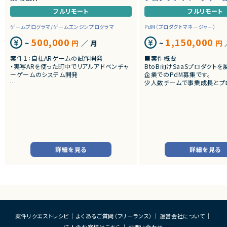
フルリモート
フルリモート
ゲームプログラマ/ゲームエンジンプログラマ
PdM（プロダクトマネージャー）
500,000
1,150,000
~
円
／ 月
~
円
案件１：自社ARゲームの試作開発
■案件概要
・実写ARを使った町中でリアルアドベンチャ
BtoB向けSaaSプロダクト
ーゲームのシステム開発
企業でのPdM募集です。
少人数チームで事業成長とプ
案件２：受託Web3 AR案件のクライアント開
向上を推進しています。
発
・アートとARをつかったWeb3案件
■プロダクトやサービスの概
・AI活用の業務効率化サービ
・ワークフロー管理サービス
・業務管理サービス
・オンライン認証関連サービス
・新規サービス開発プロジェク
詳細を見る
詳細を見る
■業務内容
・担当プロダクトの課題設定、
・仕様策定、要件定義、開発デ
・開発からリリース後の改善
・ユーザーインタビューおよ
析
・仮説立案、検証、優先順位付
案件リクエストレシピ
よくあるご質問（フリーランス）
運営会社について
・KPI設計、ロードマップ策定
法人のお客様はこちら
お問い合わせ