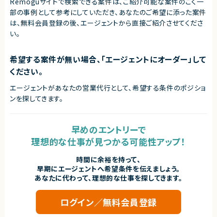
Remoguサイトで検索できる案件は、ご紹介可能な案件のごく一
な手法が使われ続けてきた領域でもあります。
近年は、業務のデジタル化・生産性向上の流れを背景に、この分野自体が急
部の事例として参考にしていただき、
あなたのご希望に添った案件
速に注目され、改善ニーズが顕在化しています。
は、無料会員登録の後、エージェントから直接ご紹介させてくださ
本サービスは、その中でも機能面・体験面の両方で優位性を持ち、将来的に
い。
はビジネスに欠かせないインフラ的存在となるポテンシャルを備えていま
す。
希望する案件が無い場合、「エージェントにオーダー」して
求めるスキル
◆スキル・経験
ください。
・Web／SaaSプロダクトにおけるPdMまたはそれに準ずる役割の経験
（プロダクト企画、要件定義、改善サイクルへの継続的な関与）
エージェントがあなたの営業代行として、希望する条件のポジショ
・ユーザー課題を起点とした機能設計・仕様設計の経験
ンを探してきます。
・UI/UXに関する基礎的な知識・判断力
・開発優先度の設計・ロードマップ策定の経験
・エンジニアと円滑にコミュニケーションできる技術理解
・関係者（営業・CS・経営層）と連携しながらプロダクトを推進した経験
早めのエントリーで
・障害対応・運用改善など、プロダクト品質に責任を持った経験
・自ら課題を発見し、主体的に意思決定・推進できる姿勢
理想的な仕事が見つかる可能性アップ！
契約形態
時間に余裕を持って、
業務委託(準委任契約)
早期にエージェントへ希望条件を伝えましょう。
あなたに代わって、理想的な仕事を探してきます。
契約元
株式会社LASSIC
ログイン／無料会員登録
エージェントから