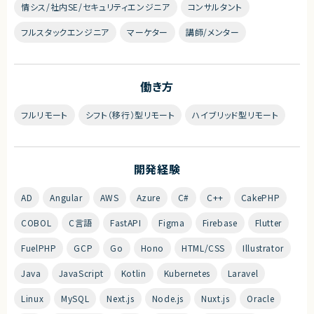
情シス/社内SE/セキュリティエンジニア
コンサルタント
フルスタックエンジニア
マーケター
講師/メンター
働き方
フルリモート
シフト（移行）型リモート
ハイブリッド型リモート
開発経験
AD
Angular
AWS
Azure
C#
C++
CakePHP
COBOL
C言語
FastAPI
Figma
Firebase
Flutter
FuelPHP
GCP
Go
Hono
HTML/CSS
Illustrator
Java
JavaScript
Kotlin
Kubernetes
Laravel
Linux
MySQL
Next.js
Node.js
Nuxt.js
Oracle