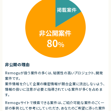
・UMLやシーケンス図を用いた設計経験
契約形態
・ERD,テーブルなどデータベース設計経験
業務委託(準委任契約)
・DevOps (CI/CDパイプライン作成）に興味のある方
契約元
契約形態
株式会社LASSIC
業務委託(準委任契約)
エージェントから
契約元
★ 設計〜実装・テスト・保守まで一貫して携われるため、PHPエンジニアと
株式会社LASSIC
しての総合力を高められます
★ LaravelなどモダンなPHPフレームワークを活用したチーム開発で、実践
エージェントから
的な開発経験を積めます
・地方からのご参画OKです！
★ 既存改修から新規開発まで幅広く関われるため、長期的に安定して参画
・社会保障費中心のマーケット多くの予算が割かれており、社会からの多様
できる案件です
なニーズの拡大に伴い今後も成長が期待されています！
非公開の理由
・世界的に見ても未開拓な部分が多い領域であり、世界に対して日本発信で
0→1を生み出せるチャンスがあります！
Remoguが扱う案件の多くは、秘匿性の高いプロジェクト、開発
・ユーザーヒアリングやモックをベースにした仮説検証が非常にやりやすく、
また現場の声をプロダクトに反映できる環境でもあります！
案件です。
案件情報を介して企業の機密情報が競合企業に流出しないよう、
情報の扱いに注意が必要と指導されている案件が多くを占めま
す。
Remoguサイトで検索できる案件は、ご紹介可能な案件のごく一
部の事例として参考にしていただき、
あなたのご希望に添った案件