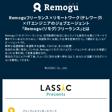
ニケーションあり
■募集背景
・サービスの継続的な機能拡
■募集背景
募集
プロジェクト拡大に伴う増員募集
Remoguフリーランス×リモートワーク（テレワーク）
■担当工程
・要件定義
×ITエンジニアのジョブエージェント
・基本設計
「Remogu（リモグ）フリーランス」とは
・詳細設計
・実装
Remogu（リモグ）フリーランスは、在宅勤務や地方に住んでいても東京の仕事にリモートで
・テスト
携わりたいあなたのために、「希望条件に合致した仕事を営業代行として開拓する」ジョブ
・リリース対応
エージェントです。
簡単な経歴情報と希望条件を連絡しておけば、あとは放置！
■その他補足
目前の仕事に専念していれば、Remogu（リモグ）のジョブエージェントが、あなたの希望に
合った仕事を探して営業活動を代行。
・複数ベンダーによる混成チ
現在のプロジェクト終了後、スムーズに次の仕事へ移れるよう、あなたが活躍できるポジシ
・全体約100名規模の大型プ
ョンを開拓してきます。
©LASSIC Co., Ltd.
Presents
フリーランス×リモートワーク