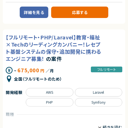
PostgreSQL
React
詳細を見る
応募する
SQL
Symfony
Vue.js
【フルリモート・PHP/Laravel】教育・福祉
職種
×Techのリーディングカンパニー！レセプ
サーバーサイドエンジニア
ト基盤システムの保守・追加開発に携わる
エンジニア募集！
の案件
業務内容
【案件概要】
675,000
受託開発案件として、PHP（Laravel等）を用いたWebアプリケーションの新
フルリモート
~
円
／月
規開発および既存システム改修をご担当いただきます。
複数名の開発チームに参画し、設計～実装・テスト・運用保守まで一連の工
全国（フルリモートのため）
程に携わっていただく想定です。
【業務内容】
開発経験
AWS
Laravel
・要件定義書、基本設計書をもとにした詳細設計・実装
・Laravel等のPHPフレームワークを用いたWebアプリケーション開発
PHP
Symfony
・MySQL / PostgreSQLを用いたデータベース設計・実装
・REST APIを利用した外部サービス連携機能の開発
職種
・既存機能の改修、不具合調査および修正対応
・Gitを用いたチーム開発（レビュー・品質担保含む）
CTO/VPoE/テックリード
プロジェクトマネージャー
プロジェクトリーダー
サーバーサイドエンジニア