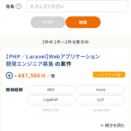
社名
クリア
検索
2件中 1件〜2件を表示中
【PHP／Laravel】Webアプリケーション
開発エンジニア募集
の案件
487,500
ハイブリッド型
~
円
／月
開発経験
AWS
Azure
CakePHP
GCP
HTML/CSS
JavaScript
Kubernetes
Laravel
MySQL
PHP