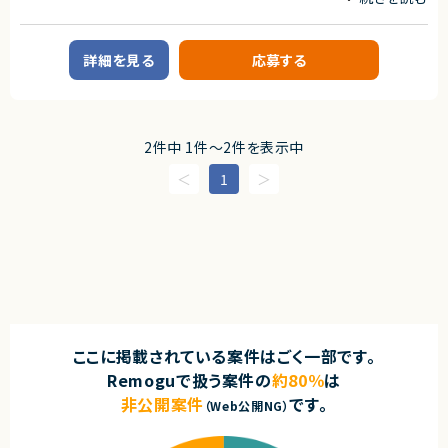
※ご経験に応じて、メンバーの技術フォローやタスク管理をお任せする可能
性があります。
業務内容
【業務内容】
求めるスキル
詳細を見る
応募する
・PHP／Laravelを用いたサーバーサイド開発
【必須スキル・経験】
・要件定義～設計・開発・テスト・運用保守までの一連業務
・PHPを用いたWebアプリケーション開発経験（2年以上）
・実装方針（設計・技術選定を含む）のレビュー
・PHPフレームワーク（Laravel / CakePHP / Symfony 等）の利用経験
・チケット単位でのリスク管理およびボトルネックの可視化
・RDB設計およびSQL実装経験（MySQL / PostgreSQL 等）
・課題発見および改善提案（プロセス・品質・開発効率の向上）
・HTML / CSS / JavaScript の基本知識
・AIコーディングツール（Claude Code等）の活用推進および運用ルール整
2件中 1件〜2件を表示中
・Gitを利用したチーム開発経験
備
・要件定義書・設計書に基づいた開発経験
・連携システムチームとの打ち合わせへの参加（必要に応じて）
1
・REST API連携の実装経験
・障害調査・不具合改修の実務経験
【その他】
・コミュニケーションを取りながら主体的に業務を進められる方
・貸与PC必須（PCは郵送対応可能でございます）
【尚可スキル・経験】
求めるスキル
・Laravelを用いた開発経験
【必須スキル】
・クラウド環境（AWS / Azure / GCP）での構築・運用経験
・Laravel(もしくはSymfony)の開発経験1年以上
・Docker / Kubernetes の利用経験
・PHPの開発経験3年以上
・Vue.js / React 等のフロントエンドフレームワーク経験
・Gitを利用した開発経験1年以上
・CI/CD環境の構築・運用経験
・自動テストの実装経験、または テストケース（表）の作成経験
・セキュリティ対策（認証認可、脆弱性対応）の知識
ここに掲載されている案件はごく一部です。
・業務系システムの開発経験
・大規模アクセス環境での性能改善経験
Remoguで扱う案件の
約80％
は
・アジャイル開発（Scrum / SAFe 等）の経験
【歓迎スキル】
・PM / PL経験
非公開案件
です。
（Web公開NG）
・モックを利用したテスト及びテーブル駆動テストの経験
・顧客折衝・要件定義経験
・外部システムのインターフェース仕様書を理解し連携開発した経験
・Layered Architectureによる実装経験