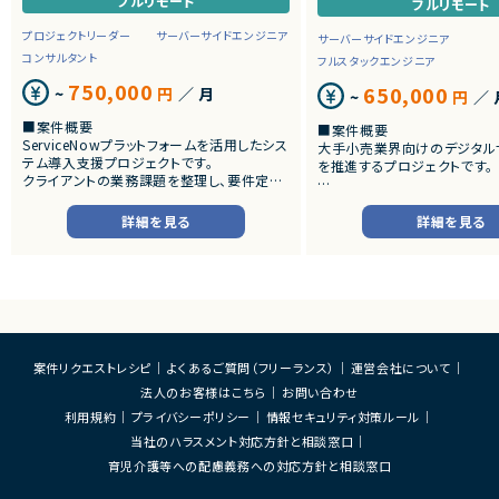
フルリモート
フルリモート
プロジェクトリーダー
サーバーサイドエンジニア
サーバーサイドエンジニア
コンサルタント
フルスタックエンジニア
750,000
650,000
~
円
／ 月
~
円
／ 
■案件概要
■案件概要
ServiceNowプラットフォームを活用したシス
大手小売業界向けのデジタル
テム導入支援プロジェクトです。
を推進するプロジェクトです。
クライアントの業務課題を整理し、要件定義
から設計・開発・テストまで一貫して担当いた
■プロダクトやサービスの概
だきます。
・店舗向けスマホアプリおよび
詳細を見る
詳細を見る
システムの継続的なエンハン
■業務内容
す。
・顧客との要件ヒアリングおよび要件定義
・既にサービス稼働中であり、
・ServiceNowを用いた業務システムの設
年単位で新機能追加や改善を
計、開発、テスト
ースしています。
・JavaScriptによるカスタマイズ開発
・ワークフロー設計および各種機能実装
■業務内容
・詳細設計書、テスト仕様書等のドキュメント
・要件整理および要件定義支
案件リクエストレシピ
よくあるご質問（フリーランス）
運営会社について
作成
・バックエンドシステムの設計
法人のお客様はこちら
お問い合わせ
・成果物レビューおよび品質管理
・コードレビューの実施
・開発メンバーへの技術支援、進捗管理
・リリース対応および品質向
利用規約
プライバシーポリシー
情報セキュリティ対策ルール
・技術課題に対する検討、提案
当社のハラスメント対応方針と相談窓口
■体制
・ステークホルダーとの調整お
・少人数体制でのプロジェクト推進
育児介護等への配慮義務への対応方針と相談窓口
ケーション
・クライアントおよび開発メンバーとのコミュ