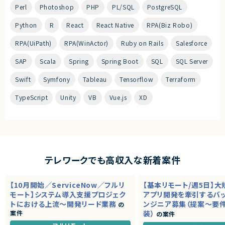
Perl
Photoshop
PHP
PL/SQL
PostgreSQL
Python
R
React
React Native
RPA(Biz Robo)
RPA(UiPath)
RPA(WinActor)
Ruby on Rails
Salesforce
SAP
Scala
Spring
Spring Boot
SQL
SQL Server
Swift
Symfony
Tableau
Tensorflow
Terraform
TypeScript
Unity
VB
Vue.js
XD
テレワークでも高収入な新着案件
【10月開始／ServiceNow／フルリ
【基本リモート/週5日】
モート】システム導入支援プロジェク
アプリ開発を牽引するバ
トにおける上流～開発リード業務
ンジニア募集（提案～要
の
案件
装）
の案件