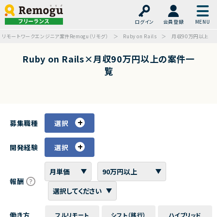
フリーランス
ログイン
会員登録
リモートワークエンジニア案件Remogu（リモグ）
Ruby on Rails
月収90万円以上
Ruby on Rails×月収90万円以上の案件一
覧
募集職種
選択
開発経験
選択
報酬
働き方
フルリモート
シフト（移行）
ハイブリッド