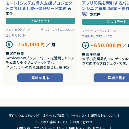
モート】システム導入支援プロジェク
アプリ開発を牽引するバ
トにおける上流～開発リード業務
ンジニア募集（提案～要
の
案件
装）
の案件
フルリモート
フルリモート
プロジェクトリーダー
サーバーサイドエンジニア
サーバーサイドエンジニア
コンサルタント
フルスタックエンジニア
750,000
650,000
~
円
／ 月
~
円
／ 
■案件概要
■案件概要
ServiceNowプラットフォームを活用したシス
大手小売業界向けのデジタル
テム導入支援プロジェクトです。
を推進するプロジェクトです。
クライアントの業務課題を整理し、要件定義
から設計・開発・テストまで一貫して担当いた
■プロダクトやサービスの概
だきます。
・店舗向けスマホアプリおよび
詳細を見る
詳細を見る
システムの継続的なエンハン
■業務内容
す。
・顧客との要件ヒアリングおよび要件定義
・既にサービス稼働中であり、
・ServiceNowを用いた業務システムの設
年単位で新機能追加や改善を
計、開発、テスト
ースしています。
・JavaScriptによるカスタマイズ開発
・ワークフロー設計および各種機能実装
■業務内容
・詳細設計書、テスト仕様書等のドキュメント
・要件整理および要件定義支
案件リクエストレシピ
よくあるご質問（フリーランス）
運営会社について
作成
・バックエンドシステムの設計
法人のお客様はこちら
お問い合わせ
・成果物レビューおよび品質管理
・コードレビューの実施
・開発メンバーへの技術支援、進捗管理
・リリース対応および品質向
利用規約
プライバシーポリシー
情報セキュリティ対策ルール