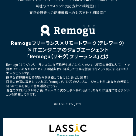
・技術課題に対する検討、提案
当社のハラスメント対応方針と相談窓口
■体制
・ステークホルダーとの調整お
・少人数体制でのプロジェクト推進
育児介護等への配慮義務への対応方針と相談窓口
ケーション
・クライアントおよび開発メンバーとのコミュ
ニケーションあり
■募集背景
・サービスの継続的な機能拡
■募集背景
募集
プロジェクト拡大に伴う増員募集
Remoguフリーランス×リモートワーク（テレワーク）
■担当工程
・要件定義
×ITエンジニアのジョブエージェント
・基本設計
「Remogu（リモグ）フリーランス」とは
・詳細設計
・実装
Remogu（リモグ）フリーランスは、在宅勤務や地方に住んでいても東京の仕事にリモートで
・テスト
携わりたいあなたのために、「希望条件に合致した仕事を営業代行として開拓する」ジョブ
・リリース対応
エージェントです。
簡単な経歴情報と希望条件を連絡しておけば、あとは放置！
■その他補足
目前の仕事に専念していれば、Remogu（リモグ）のジョブエージェントが、あなたの希望に
合った仕事を探して営業活動を代行。
・複数ベンダーによる混成チ
現在のプロジェクト終了後、スムーズに次の仕事へ移れるよう、あなたが活躍できるポジシ
・全体約100名規模の大型プ
ョンを開拓してきます。
©LASSIC Co., Ltd.
Presents