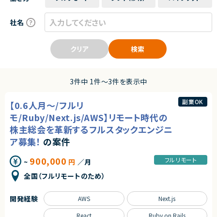
社名
クリア
検索
3件中 1件〜3件を表示中
副業OK
【0.6人月～/フルリ
モ/Ruby/Next.js/AWS】リモート時代の
株主総会を革新するフルスタックエンジニ
ア募集！
の案件
900,000
フルリモート
~
円
／月
全国（フルリモートのため）
開発経験
AWS
Next.js
React
Ruby on Rails