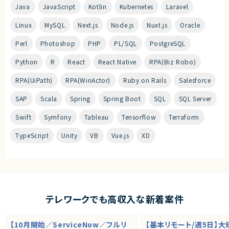
Java
JavaScript
Kotlin
Kubernetes
Laravel
Linux
MySQL
Next.js
Node.js
Nuxt.js
Oracle
Perl
Photoshop
PHP
PL/SQL
PostgreSQL
Python
R
React
React Native
RPA(Biz Robo)
RPA(UiPath)
RPA(WinActor)
Ruby on Rails
Salesforce
SAP
Scala
Spring
Spring Boot
SQL
SQL Server
Swift
Symfony
Tableau
Tensorflow
Terraform
TypeScript
Unity
VB
Vue.js
XD
テレワークでも高収入な新着案件
【10月開始／ServiceNow／フルリ
【基本リモート/週5日】