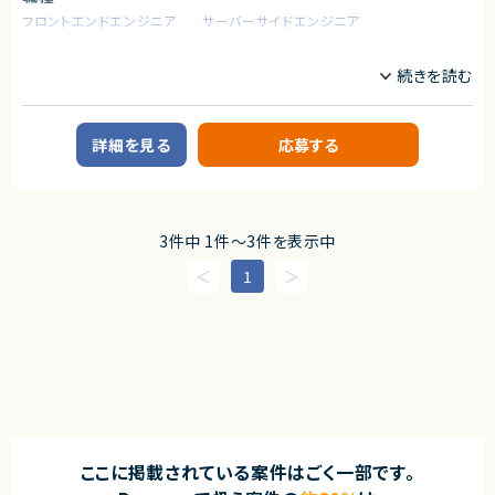
求めるスキル
のも魅力です。
フロントエンドエンジニア
サーバーサイドエンジニア
【必須スキル】
★正社員としてのキャリア転換も積極的にされている企業様です。
・Webアプリケーションの設計・開発経験（目安5年以上）
業務内容
・チームの技術設計をリードした経験
・自社プロダクトの顧客価値・事業成長に主体的に向き合える方
【案件概要】
BtoB向けSaaSプロダクトを展開するスタートアップ企業にて、Webアプリ
【歓迎スキル】
ケーションエンジニアを募集します。
・Ruby on Rails、Reactでの実務経験
Ruby on Rails / React を用いたプロダクト開発を中心に、新機能開発から
詳細を見る
応募する
・テックリード／リードエンジニアとしての開発経験
既存機能の改善、運用まで幅広く携わっていただきます。
・B2B SaaSプロダクトの開発経験
・大規模コードベースでのリファクタリング・品質改善経験
【業務内容】
・開発プロセス改善・標準化の実績
・SaaSプロダクトの新機能開発および既存機能の改善
・AI活用を開発プロセスへ導入・展開した経験
・Ruby on Rails / React を用いたWebアプリケーション開発
3件中 1件〜3件を表示中
・AWSなどクラウドインフラの構築・運用経験
（要件定義、設計、実装、コードレビュー）
・パフォーマンス・品質改善、技術的負債への対応
1
契約形態
・運用系タスク（問い合わせ対応、軽微な改修等）
・少人数チームでの設計議論、定例MTGへの参加
業務委託(準委任契約)
・ビジネスサイドと連携した仕様検討、改善提案
契約元
※チームは5名前後を想定しており、自律的にタスクを推進できる方を歓迎
します。
株式会社LASSIC
求めるスキル
エージェントから
【必須スキル】
★ 技術リードとして、設計〜実装・技術判断までプロダクトの中核を担えま
・Webアプリケーション開発の実務経験（5年以上）
す
・Ruby on Rails を用いた設計・開発経験（3年以上）
★ 少人数チームのため、上流工程から深く関与し、自身の技術判断が価値
ここに掲載されている案件はごく一部です。
・Reactを用いたフロントエンド開発経験（1年以上）
に直結します