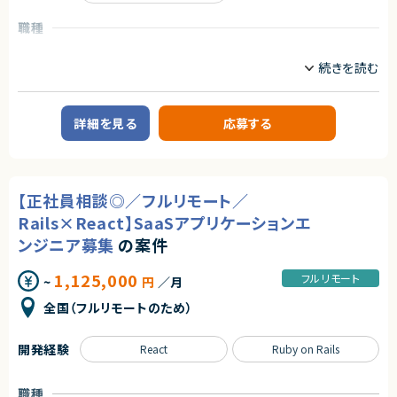
【必須スキル】
職種
・Ruby on Rails／Next.jsでの開発のご経験のある方
・AWSの環境下でのご経験のある方
CTO/VPoE/テックリード
プロジェクトリーダー
・自走力のある方（タスクを自身で進めていける方）
サーバーサイドエンジニア
【あると望ましいスキル・経験】
業務内容
・Ruby on Rails／Laravel／Next.jsでの開発のご経験のある方
【案件概要】
・システムの立ち上げやリプレイスに携わったご経験のある方
詳細を見る
応募する
セキュリティ領域の業務課題をテクノロジーで解決するSaaSプロダクトを展
・リモート環境化下で働いたご経験のある方
開する企業にて、
自社セキュリティSaaSの開発をリードするシニアソフトウェアエンジニアを
【こんな方をお待ちしています！】
募集しています。
・裁量権を持って0→1や1→10の開発をしたい方。
既存プロダクトの成長に加え、新機能開発や技術的負債の解消など、
・新しい技術も積極的に取り入れるマインドを持っている方。
【正社員相談◎／フルリモート／
プロダクト価値向上に直結する技術的意思決定を担っていただくポジション
・少数規模のチームでリーダーシップを持って、開発をしたい方。
です。
Rails×React】SaaSアプリケーションエ
契約形態
【業務内容】
ンジニア募集
の案件
業務委託(準委任契約)
・自社SaaSプロダクトにおける技術設計および実装のリード
・設計レビュー、コードレビューを通じた品質担保と改善
1,125,000
フルリモート
~
円
／月
契約元
・開発チーム内での技術的意思決定および方針策定への関与
・要件定義・仕様検討フェーズでの技術的観点からの提案
株式会社LASSIC
全国（フルリモートのため）
・既存コードベースのリファクタリング、パフォーマンス・保守性改善
・AIツールを活用した開発効率化や品質向上施策の検討・導入
エージェントから
開発経験
React
Ruby on Rails
★フルリモート＆フレックスで働きさすさばっちり！
少人数チームのため、上流工程から開発全体に深く関与しながら、
★業界シェアNo.1！大手HDのグループ会社の安定感がありながら、自社ベ
プロダクトの成長を技術面から支えていただきます
ンチャーのように事業成長を間近に感じれる環境です。
職種
★少数精鋭のため、裁量が大きく自分の考えがプロダクトに反映されやすい