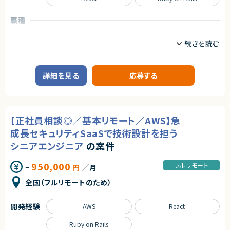
職種
インフラエンジニア/SRE
フロントエンドエンジニア
サーバーサイドエンジニア
業務内容
自社サービスとして展開するバーチャル株主総会システムの開発を、技術面
詳細を見る
応募する
でともにリードしていただけるフルスタックエンジニアを募集します。
サービスを利用されるお客様は業界はさまざまですが大手エンタープライズ
企業様です。
少数精鋭チームで開発を行っているため、裁量が大きいのが特徴です。
【正社員相談◎／基本リモート／AWS】急
【業務内容詳細】
・エンハンスや新規機能開発（Ruby on RailsとNext.jsを使用してフルスタ
成長セキュリティSaaSで技術設計を担う
ックに開発）
・インフラ環境の構築（AWS）
シニアエンジニア
の案件
・冗長化や高速化、監視の強化
・コードレビュー対応
950,000
フルリモート
~
円
／月
・顧客からの要望があった際の対応
・定例MTGへの参加
全国（フルリモートのため）
※チケットはやりたいことベースで書かれており、定例MTGで割り振っていく
週1回1時間日中帯にMTGあり。そのほか、非同期コミュニケーションには
反応いただきたい。
開発経験
AWS
React
※サーバーサイドとフロントエンドの割合は半々です。
Ruby on Rails
求めるスキル