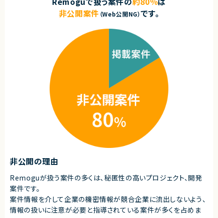
Remoguで扱う案件の
約80％
は
・要件定義〜設計〜実装〜リリース・運用まで一貫して担当した経験
★ AI活用を前提とした新機能・新規プロダクト開発に携われる成長フェーズ
・チケットや仕様書をもとに、自律的に実装を完了まで進められる方
の環境です
非公開案件
です。
（Web公開NG）
★ 既存コードのリファクタリングや品質改善を主導し、技術的負債解消にも
【歓迎スキル】
挑戦できます
・テックリード／リードエンジニアとしてのチーム開発経験
・B2B SaaSプロダクトの開発経験
・大規模コードベースでのリファクタリング・設計改善経験
・CI/CD環境の構築・改善経験
・AI駆動開発の導入・推進経験
・AWS等クラウドインフラの構築・運用経験
契約形態
業務委託(準委任契約)
契約元
株式会社LASSIC
エージェントから
★ 少人数スタートアップならではの高い裁量
非公開の理由
要件定義〜設計・実装・運用まで一貫して関われ、プロダクトの中核を担
えます
Remoguが扱う案件の多くは、秘匿性の高いプロジェクト、開発
★ Ruby on Rails × React のモダンな技術スタック
案件です。
バックエンド・フロントエンド両面でスキルを活かし、技術力を伸ばせる環
境です
案件情報を介して企業の機密情報が競合企業に流出しないよう、
★ セキュリティSaaSという成長領域プロダクトに参画
情報の扱いに注意が必要と指導されている案件が多くを占めま
社会的ニーズの高いプロダクト開発に携われます