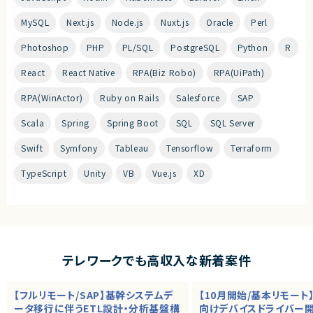
MySQL
Next.js
Node.js
Nuxt.js
Oracle
Perl
Photoshop
PHP
PL/SQL
PostgreSQL
Python
R
React
React Native
RPA(Biz Robo)
RPA(UiPath)
RPA(WinActor)
Ruby on Rails
Salesforce
SAP
Scala
Spring
Spring Boot
SQL
SQL Server
Swift
Symfony
Tableau
Tensorflow
Terraform
TypeScript
Unity
VB
Vue.js
XD
テレワークでも高収入な新着案件
【フルリモート/SAP】基幹システムデ
【10月開始/基本リモート
ータ移行に伴うETL設計・分析基盤構
向けデバイスドライバー