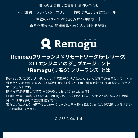
・各種データ検証、テスト対応
・開発体制強化に伴う増員募
法人のお客様はこちら
お問い合わせ
・周辺システムとのデータ連携設計および実
装支援
■担当工程
利用規約
プライバシーポリシー
情報セキュリティ対策ルール
・設計 ・実装 ・テスト ・不具合
当社のハラスメント対応方針と相談窓口
■その他補足
・フルリモート勤務 （初日のみ目黒へ出社）
育児介護等への配慮義務への対応方針と相談窓口
■その他補足
・テレワーク主体での勤務で
・状況に応じて新横浜または
いへの出社が発生する可能性
・長期参画が見込まれる案件
Remoguフリーランス×リモートワーク（テレワーク）
×ITエンジニアのジョブエージェント
「Remogu（リモグ）フリーランス」とは
Remogu（リモグ）フリーランスは、在宅勤務や地方に住んでいても東京の仕事にリモートで
携わりたいあなたのために、「希望条件に合致した仕事を営業代行として開拓する」ジョブ
エージェントです。
簡単な経歴情報と希望条件を連絡しておけば、あとは放置！
目前の仕事に専念していれば、Remogu（リモグ）のジョブエージェントが、あなたの希望に
合った仕事を探して営業活動を代行。
現在のプロジェクト終了後、スムーズに次の仕事へ移れるよう、あなたが活躍できるポジシ
ョンを開拓してきます。
©LASSIC Co., Ltd.