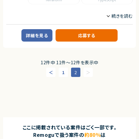
■担当工程
・設計、実装、テスト、リリース、改善
職種
求めるスキル
CTO/VPoE/テックリード
フロントエンドエンジニア
■必須スキル
サーバーサイドエンジニア
・Webアプリケーション開発の実務経験（5年以上、言語不問）
・フロントエンドまたはバックエンドの設計・実装経験
詳細を見る
応募する
業務内容
・チーム開発経験（Git/GitHubを用いたコラボレーション）
■企業概要
・ビジネスレベルの日本語コミュニケーション（目安：日本語メインでの実務
新規事業立ち上げや業務改善プロジェクトを推進する企業です。
経験3年以上）
■プロダクトやサービスの概要
※経験年数は目安です。スキルや実績に応じて選考・処遇を決定します。
12件中 11件〜12件を表示中
・クライアント企業に対するDX推進支援（業務システム開発、新規プロダクト
開発 等）
■尚可スキル
1
2
・TypeScript / React / Next.js での開発経験（当社メイン技術スタック）
■業務内容
・Ruby on Rails 等でのバックエンド開発経験（既存プロダクトの改善に活
・DX推進プロジェクトにおけるWebアプリケーション開発
かせます）
・TypeScript / Next.js を用いたフロントエンド開発および設計
・AWSを利用したインフラ設計・運用経験（ECS / Terraform / Docker）
・技術選定、アーキテクチャ設計、コードレビューの実施
・Claude Code・GitHub Copilot等AIツールを活用した開発経験
・開発チームの技術的リードおよびメンタリング
・アーキテクチャ設計・ミドルウェア選定の経験
・全社横断の技術課題の特定および解決推進
・パフォーマンス・アクセシビリティ・セキュリティに関する知識
・新技術検証（R&D）および技術導入の推進
・新規事業・新プロダクトの0→1立ち上げ経験
・OSSへの貢献経験やカンファレンスでの登壇経験
■募集背景
・DX推進案件および新規事業拡大に伴う体制強化
■求める人物像
ここに掲載されている案件はごく一部です。
・AIツールを積極的に活用できる方
■担当工程
・プロダクト志向で開発に携わりたい方
Remoguで扱う案件の
約80％
は
・要件整理、設計、実装、レビュー、改善提案
・技術トレンドをキャッチアップできる方