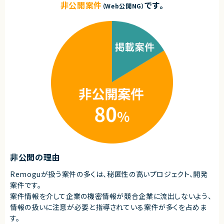
非公開案件
です。
・ビジネスやデザイン領域にも興味がある方
（Web公開NG）
求めるスキル
契約形態
■必須スキル
・Webアプリケーション開発の実務経験（5年以上）
業務委託(準委任契約)
・TypeScript、React.js、Next.jsにおける開発経験（5年以上）
・開発者のリードやマネジメント、プロセス改善の経験
契約元
・クライアントやビジネス側のメンバーとともにチームで開発を行った経験
株式会社LASSIC
・機能の設計とミドルウェア選定の経験
・ビジネスレベルの日本語コミュニケーション（日本語メインでの実務経験3
エージェントから
年以上）
◎AIツールを前提とした最先端の開発環境でスキルアップできます！
※経験年数は目安です。候補者によってご応募いただいたポジションと別ポ
◎フルリモート・裁量労働制で柔軟な働き方が可能です！
ジションをご提示させていただく場合がございます。
◎技術選定や設計フェーズから主体的に関われる環境です！
◎自社サービスと受託の両方に携われるため、幅広い経験が積めます！
■尚可スキル
・パフォーマンス、アクセシビリティ、セキュリティに関する理解
・UI/UX開発に対する理解
・Webの動作原理やブラウザについての理解
・自ら技術的な問題を発見して組織を横断した課題を解決した経験
非公開の理由
・新規事業立ち上げ経験
・Ruby On RailsやLaravel等のTypeScript以外のWebフレームワークを利
Remoguが扱う案件の多くは、秘匿性の高いプロジェクト、開発
用した開発経験
案件です。
・OSSへの貢献経験／OSSコミュニティへの理解、もしくはカンファレンスで
技術内容を発表した経験
案件情報を介して企業の機密情報が競合企業に流出しないよう、
・AWSを利用した開発経験
情報の扱いに注意が必要と指導されている案件が多くを占めま
す。
■求める人物像