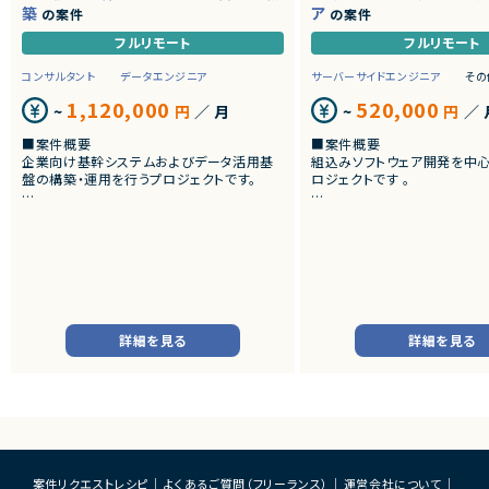
築
ア
の案件
の案件
フルリモート
フルリモート
コンサルタント
データエンジニア
サーバーサイドエンジニア
その
1,120,000
520,000
~
円
／ 月
~
円
／ 
■案件概要
■案件概要
企業向け基幹システムおよびデータ活用基
組込みソフトウェア開発を中
盤の構築・運用を行うプロジェクトです。
ロジェクトです 。
■プロダクトやサービスの概要
■プロダクトやサービスの概
・SAP ECC 6.0およびSAP BWからDatabri
・画像機器向けソフトウェア
cks環境へのデータ連携・移行を実施します。
・組込みLinux環境上で動作
・EOSを迎えるSAP BW環境の刷新に伴い、
およびデバイスドライバー開
既存帳票出力ロジックのリプレイスを行いま
す。
■業務内容
・組込みLinux環境における
■業務内容
バーの開発
詳細を見る
詳細を見る
・SAP BWの既存データモデルおよび帳票出
・ソフトウェア評価および不
力ロジックの調査、分析
・機能不具合および性能不具
・SAP ECC 6.0／SAP BWからDatabricks
析、修正対応
へのデータ連携方式の設計
・試験項目の追加および改善
・ETL処理の基本設計、詳細設計および設計
・テストプログラムの作成
書作成
・関連ドキュメント整備
・Databricks上での分析用データ基盤およ
び帳票出力基盤の構築
■募集背景
案件リクエストレシピ
よくあるご質問（フリーランス）
運営会社について