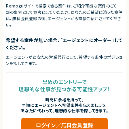
・常に最新技術をキャッチアップできる方
Remoguサイトで検索できる案件は、ご紹介可能な案件のごく一
・ビジネス視点での成長意欲がある方
・専門性と幅広い知識を両立したい方
部の事例として参考にしていただき、
あなたのご希望に添った案件
・ユーザー価値にこだわれる方
は、無料会員登録の後、エージェントから直接ご紹介させてくださ
い。
契約形態
業務委託(準委任契約)
希望する案件が無い場合、「エージェントにオーダー」して
契約元
ください。
株式会社LASSIC
エージェントがあなたの営業代行として、希望する条件のポジショ
エージェントから
ンを探してきます。
◎フルリモートかつ裁量労働で柔軟な働き方が可能です！
◎モダン技術（Next.js・AIツールなど）を積極導入しており、スキルアップ環
境が整っています！
◎新規事業・DX推進に関わるため、ビジネス視点も身につきます！
早めのエントリーで
◎技術選定や意思決定に関われるため、テックリードとしての経験を積めま
理想的な仕事が見つかる可能性アップ！
す！
時間に余裕を持って、
早期にエージェントへ希望条件を伝えましょう。
あなたに代わって、理想的な仕事を探してきます。
ログイン／無料会員登録