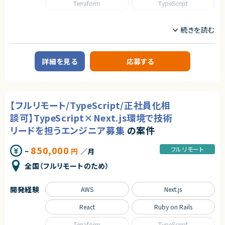
Terraform
TypeScript
職種
CTO/VPoE/テックリード
フロントエンドエンジニア
サーバーサイドエンジニア
詳細を見る
応募する
業務内容
■企業概要
開発事業と自社サービスを展開する企業です。
安定した経営基盤とスタートアップ的な開発文化を併持しています。
【フルリモート/TypeScript/正社員化相
■プロダクトやサービスの概要
・自社サービスおよび新規事業開発を中心にWebアプリケーションを提供
談可】TypeScript×Next.js環境で技術
・AIツールを活用した開発体制を全案件で導入
リードを担うエンジニア募集
の案件
■業務内容
・Webアプリケーションの設計、開発、テスト、リリース
850,000
フルリモート
~
円
／月
・AIツール（Claude Code、Copilot等）を活用した開発
・クライアント提案〜リリース後の改善まで一貫して担当
全国（フルリモートのため）
・コードレビュー、設計レビューによる品質向上
・技術選定やアーキテクチャ設計への参画
開発経験
AWS
Next.js
■募集背景
・事業拡大に伴うプロジェクト増加
React
Ruby on Rails
・少人数ユニットによる自律的開発体制の強化
Terraform
TypeScript