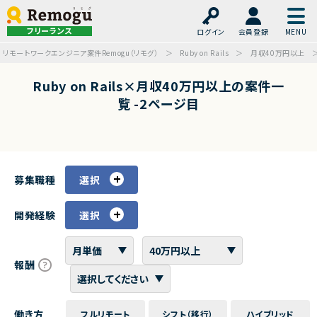
フリーランス
ログイン
会員登録
リモートワークエンジニア案件Remogu（リモグ）
Ruby on Rails
月収40万円以上
Ruby on Rails×月収40万円以上の案件一
覧 -2ページ目
募集職種
選択
開発経験
選択
報酬
働き方
フルリモート
シフト（移行）
ハイブリッド