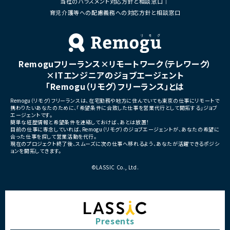
当社のハラスメント対応方針と相談窓口
■体制
・ステークホルダーとの調整お
・少人数体制でのプロジェクト推進
育児介護等への配慮義務への対応方針と相談窓口
ケーション
・クライアントおよび開発メンバーとのコミュ
ニケーションあり
■募集背景
・サービスの継続的な機能拡
■募集背景
募集
プロジェクト拡大に伴う増員募集
Remoguフリーランス×リモートワーク（テレワーク）
■担当工程
・要件定義
×ITエンジニアのジョブエージェント
・基本設計
「Remogu（リモグ）フリーランス」とは
・詳細設計
・実装
Remogu（リモグ）フリーランスは、在宅勤務や地方に住んでいても東京の仕事にリモートで
・テスト
携わりたいあなたのために、「希望条件に合致した仕事を営業代行として開拓する」ジョブ
・リリース対応
エージェントです。
簡単な経歴情報と希望条件を連絡しておけば、あとは放置！
■その他補足
目前の仕事に専念していれば、Remogu（リモグ）のジョブエージェントが、あなたの希望に
合った仕事を探して営業活動を代行。
・複数ベンダーによる混成チ
現在のプロジェクト終了後、スムーズに次の仕事へ移れるよう、あなたが活躍できるポジシ
・全体約100名規模の大型プ
ョンを開拓してきます。
©LASSIC Co., Ltd.
Presents