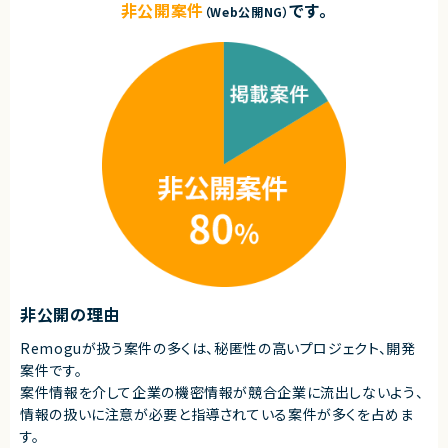
非公開案件
です。
・ビジネスやデザイン領域にも興味がある方
（Web公開NG）
求めるスキル
契約形態
■必須スキル
・Webアプリケーション開発の実務経験（5年以上）
業務委託(準委任契約)
・TypeScript、React.js、Next.jsにおける開発経験（5年以上）
・開発者のリードやマネジメント、プロセス改善の経験
契約元
・クライアントやビジネス側のメンバーとともにチームで開発を行った経験
株式会社LASSIC
・機能の設計とミドルウェア選定の経験
・ビジネスレベルの日本語コミュニケーション（日本語メインでの実務経験3
エージェントから
年以上）
◎AIツールを前提とした最先端の開発環境でスキルアップできます！
※経験年数は目安です。候補者によってご応募いただいたポジションと別ポ
◎フルリモート・裁量労働制で柔軟な働き方が可能です！
ジションをご提示させていただく場合がございます。
◎技術選定や設計フェーズから主体的に関われる環境です！
◎自社サービスと受託の両方に携われるため、幅広い経験が積めます！
■尚可スキル
・パフォーマンス、アクセシビリティ、セキュリティに関する理解
・UI/UX開発に対する理解
・Webの動作原理やブラウザについての理解
・自ら技術的な問題を発見して組織を横断した課題を解決した経験
非公開の理由
・新規事業立ち上げ経験
・Ruby On RailsやLaravel等のTypeScript以外のWebフレームワークを利
Remoguが扱う案件の多くは、秘匿性の高いプロジェクト、開発
用した開発経験
案件です。
・OSSへの貢献経験／OSSコミュニティへの理解、もしくはカンファレンスで
技術内容を発表した経験
案件情報を介して企業の機密情報が競合企業に流出しないよう、
・AWSを利用した開発経験
情報の扱いに注意が必要と指導されている案件が多くを占めま
す。
■求める人物像