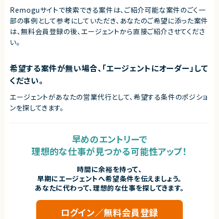
・常に最新技術をキャッチアップできる方
Remoguサイトで検索できる案件は、ご紹介可能な案件のごく一
・ビジネス視点での成長意欲がある方
・専門性と幅広い知識を両立したい方
部の事例として参考にしていただき、
あなたのご希望に添った案件
・ユーザー価値にこだわれる方
は、無料会員登録の後、エージェントから直接ご紹介させてくださ
い。
契約形態
業務委託(準委任契約)
希望する案件が無い場合、「エージェントにオーダー」して
契約元
ください。
株式会社LASSIC
エージェントがあなたの営業代行として、希望する条件のポジショ
エージェントから
ンを探してきます。
◎フルリモートかつ裁量労働で柔軟な働き方が可能です！
◎モダン技術（Next.js・AIツールなど）を積極導入しており、スキルアップ環
境が整っています！
◎新規事業・DX推進に関わるため、ビジネス視点も身につきます！
早めのエントリーで
◎技術選定や意思決定に関われるため、テックリードとしての経験を積めま
理想的な仕事が見つかる可能性アップ！
す！
時間に余裕を持って、
早期にエージェントへ希望条件を伝えましょう。
あなたに代わって、理想的な仕事を探してきます。
ログイン／無料会員登録