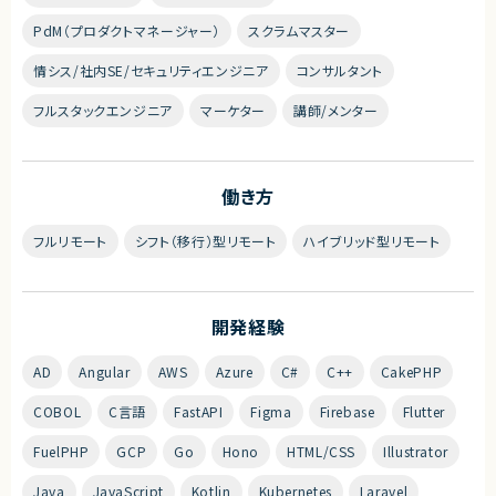
PdM（プロダクトマネージャー）
スクラムマスター
情シス/社内SE/セキュリティエンジニア
コンサルタント
フルスタックエンジニア
マーケター
講師/メンター
働き方
フルリモート
シフト（移行）型リモート
ハイブリッド型リモート
開発経験
AD
Angular
AWS
Azure
C#
C++
CakePHP
COBOL
C言語
FastAPI
Figma
Firebase
Flutter
FuelPHP
GCP
Go
Hono
HTML/CSS
Illustrator
Java
JavaScript
Kotlin
Kubernetes
Laravel