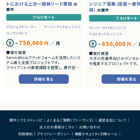
トにおける上流～開発リード業務
ンジニア募集（提案～要
の
案件
装）
の案件
フルリモート
フルリモート
プロジェクトリーダー
サーバーサイドエンジニア
サーバーサイドエンジニア
コンサルタント
フルスタックエンジニア
750,000
650,000
~
円
／ 月
~
円
／ 
■案件概要
■案件概要
ServiceNowプラットフォームを活用したシス
大手小売業界向けのデジタル
テム導入支援プロジェクトです。
を推進するプロジェクトです。
クライアントの業務課題を整理し、要件定義
から設計・開発・テストまで一貫して担当いた
■プロダクトやサービスの概
だきます。
・店舗向けスマホアプリおよび
詳細を見る
詳細を見る
システムの継続的なエンハン
■業務内容
す。
・顧客との要件ヒアリングおよび要件定義
・既にサービス稼働中であり、
・ServiceNowを用いた業務システムの設
年単位で新機能追加や改善を
計、開発、テスト
ースしています。
・JavaScriptによるカスタマイズ開発
・ワークフロー設計および各種機能実装
■業務内容
・詳細設計書、テスト仕様書等のドキュメント
・要件整理および要件定義支
案件リクエストレシピ
よくあるご質問（フリーランス）
運営会社について
作成
・バックエンドシステムの設計
法人のお客様はこちら
お問い合わせ
・成果物レビューおよび品質管理
・コードレビューの実施
・開発メンバーへの技術支援、進捗管理
・リリース対応および品質向
利用規約
プライバシーポリシー
情報セキュリティ対策ルール
・技術課題に対する検討、提案