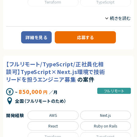
Terraform
TypeScript
職種
CTO/VPoE/テックリード
フロントエンドエンジニア
サーバーサイドエンジニア
詳細を見る
応募する
業務内容
■企業概要
開発事業と自社サービスを展開する企業です。
安定した経営基盤とスタートアップ的な開発文化を併持しています。
【フルリモート/TypeScript/正社員化相
■プロダクトやサービスの概要
・自社サービスおよび新規事業開発を中心にWebアプリケーションを提供
談可】TypeScript×Next.js環境で技術
・AIツールを活用した開発体制を全案件で導入
リードを担うエンジニア募集
の案件
■業務内容
・Webアプリケーションの設計、開発、テスト、リリース
850,000
フルリモート
~
円
／月
・AIツール（Claude Code、Copilot等）を活用した開発
・クライアント提案〜リリース後の改善まで一貫して担当
全国（フルリモートのため）
・コードレビュー、設計レビューによる品質向上
・技術選定やアーキテクチャ設計への参画
開発経験
AWS
Next.js
■募集背景
・事業拡大に伴うプロジェクト増加
React
Ruby on Rails
・少人数ユニットによる自律的開発体制の強化
Terraform
TypeScript