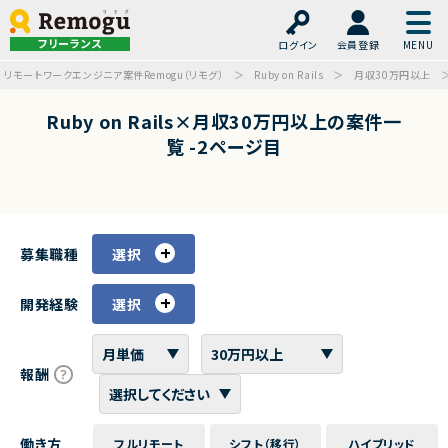
フリーランス
ログイン
会員登録
リモートワークエンジニア案件Remogu（リモグ）
Ruby on Rails
月収30万円以上
Ruby on Rails×月収30万円以上の案件一
覧 -2ページ目
募集職種
選択
開発経験
選択
報酬
働き方
フルリモート
シフト（移行）
ハイブリッド