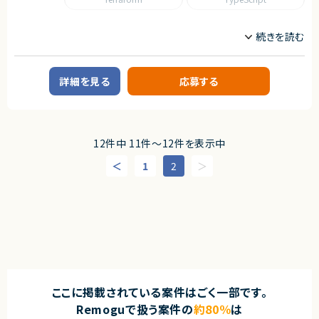
■担当工程
・設計、実装、テスト、リリース、改善
職種
求めるスキル
CTO/VPoE/テックリード
フロントエンドエンジニア
■必須スキル
サーバーサイドエンジニア
・Webアプリケーション開発の実務経験（5年以上、言語不問）
・フロントエンドまたはバックエンドの設計・実装経験
詳細を見る
応募する
業務内容
・チーム開発経験（Git/GitHubを用いたコラボレーション）
■企業概要
・ビジネスレベルの日本語コミュニケーション（目安：日本語メインでの実務
新規事業立ち上げや業務改善プロジェクトを推進する企業です。
経験3年以上）
■プロダクトやサービスの概要
※経験年数は目安です。スキルや実績に応じて選考・処遇を決定します。
12件中 11件〜12件を表示中
・クライアント企業に対するDX推進支援（業務システム開発、新規プロダクト
開発 等）
■尚可スキル
1
2
・TypeScript / React / Next.js での開発経験（当社メイン技術スタック）
■業務内容
・Ruby on Rails 等でのバックエンド開発経験（既存プロダクトの改善に活
・DX推進プロジェクトにおけるWebアプリケーション開発
かせます）
・TypeScript / Next.js を用いたフロントエンド開発および設計
・AWSを利用したインフラ設計・運用経験（ECS / Terraform / Docker）
・技術選定、アーキテクチャ設計、コードレビューの実施
・Claude Code・GitHub Copilot等AIツールを活用した開発経験
・開発チームの技術的リードおよびメンタリング
・アーキテクチャ設計・ミドルウェア選定の経験
・全社横断の技術課題の特定および解決推進
・パフォーマンス・アクセシビリティ・セキュリティに関する知識
・新技術検証（R&D）および技術導入の推進
・新規事業・新プロダクトの0→1立ち上げ経験
・OSSへの貢献経験やカンファレンスでの登壇経験
■募集背景
・DX推進案件および新規事業拡大に伴う体制強化
■求める人物像
ここに掲載されている案件はごく一部です。
・AIツールを積極的に活用できる方
■担当工程
・プロダクト志向で開発に携わりたい方
Remoguで扱う案件の
約80％
は
・要件整理、設計、実装、レビュー、改善提案
・技術トレンドをキャッチアップできる方