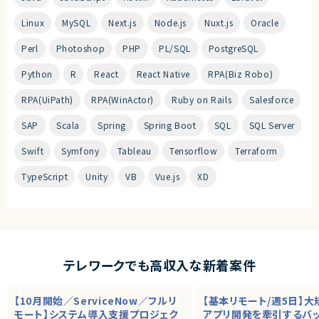
Linux
MySQL
Next.js
Node.js
Nuxt.js
Oracle
Perl
Photoshop
PHP
PL/SQL
PostgreSQL
Python
R
React
React Native
RPA(Biz Robo)
RPA(UiPath)
RPA(WinActor)
Ruby on Rails
Salesforce
SAP
Scala
Spring
Spring Boot
SQL
SQL Server
Swift
Symfony
Tableau
Tensorflow
Terraform
TypeScript
Unity
VB
Vue.js
XD
テレワークでも高収入な新着案件
【10月開始／ServiceNow／フルリ
【基本リモート/週5日】
モート】システム導入支援プロジェク
アプリ開発を牽引するバ